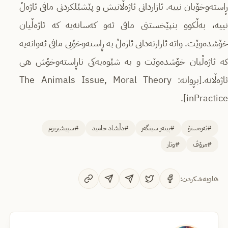
ڕاستەوخۆیان نییە. ئازاردانی ئاژەڵانیش و پێشێلکردنی مافی ئاژەڵ
نییە، بەڵکوو بنپێخستنی مافی ئەو کەسانەیە کە ئاژەڵیان
خۆشدەوێت. واتە ئازارنەدانی ئاژەڵ بە ڕاستەوخۆیی مافی ئەوانەیە
کە ئاژەڵیان خۆشدەوێت و بە شێوەیەکی ناڕاستەوخۆش هی
ئاژەڵانە.[بڕوانە: The Animals Issue, Moral Theory
inPractice].
#ئەرەستۆ
#پیتەر سینگەر
#دڵشاد حامید
#سپیشیزیزم
#مرۆڤ
#وتار
هاوبەشکردن: