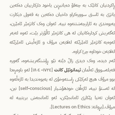
ڕاکردنیان کاتێک بە چەقۆ دەیانبڕین یاخود دارکارییان دەکەین
یانژی بە ئاسنی سوورەکراو داخیان دەکەین بە قەولی دیکارت
پەیوەندی بە ئازارچەشتنەوە نییە. ئەوان وەک کاتژمێر ئامێرن،
ئەگەریش کردارەکانیان لە هی کاتژمێر ئاڵۆزتر بێت، ئەوە لەبەر
ئەوەیە کاتژمێر ئامێرێکە لەلایەن مرۆڤ و ئاژەڵیش ئامێرێکە
لەلایەن خوداوە چێ کراوە.
ئەم دیدە، وەک دیدی زاڵ دێتە نێو ڕۆشنگەریشەوە، گەورە
فەیلەسووفی ئەڵمان
ئیمانوئێل کانت
[١٧٢٤- ١٨٠٤] لەو باوەڕەدا
بوو مرۆڤ هیچ ئەرکێکی ڕاستەوخۆی لە پەیوەندیدا بە ئاژەڵەوە
لە ئەستۆ نییە، ئاژەڵان خودهۆشیار [self-conscious] نین،
ئەوان تەنیا پێکاری ئامانجێکن، ئەو ئامانجەش بریتییە لە
مرۆڤ.[بڕوانە: Lectures on Ethics].