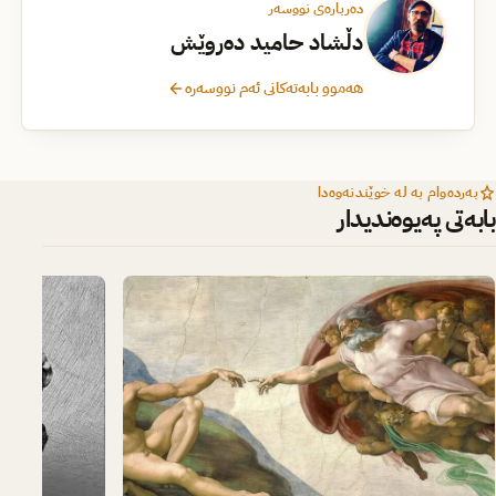
دەربارەی نووسەر
دڵشاد حامید دەروێش
هەموو بابەتەکانی ئەم نووسەرە
بەردەوام بە لە خوێندنەوەدا
بابەتی پەیوەندیدار