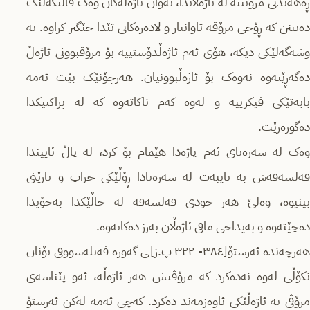
ڕەهەندیی مرۆیییە لە ئاژەڵاندا، ئەوان ئاژەڵەکان وەک قاڵبگەلێک
دەبینن کە ڕۆحی مرۆڤە تاوانبار و لادەرەکانی تێدا جێگیر کراوە. بە
وشەگەلێکی دیکە، هۆی ئەم ئاژەڵدۆستییە بۆ مرۆڤبوونی ئاژەڵ
دەگەڕێنەوە نەوەک بۆ ئاژەڵبوونیان. هەرچۆنێک بێت ئەمە
بابەتێکی فیکرییە و لەوە کەم ناکاتەوە کە لە پراکتیکدا
دەگوزەرێت.
وەک لە سەرەتای ئەم پاژەدا هێمام بۆ کرد، لە پاڵ ئاییندا
فەلسەفەش بە تایبەت لە سەرەتادا ڕۆڵێکی خراپ و نارێنی
بینیوە، وەلێ هەر خودی فەلسەفە لە خاڵێکدا بەخۆیدا
دەچێتەوە و بەیداخی مافی ئاژەڵان بەرز دەکاتەوە.
هەرچەندە ئەرستۆ[٣٨٤- ٣٢٢ پ.ز]ـی گەورە فەیلەسووفی یۆنان
نکۆڵی لەوە نەدەکرد کە مرۆڤیش هەر ئاژەڵە، ئەو پێناسەی
مرۆڤی بە ئاژەڵێکی ئاوەزمەند دەکرد. کەچی ئەمە لەکن ئەرستۆ