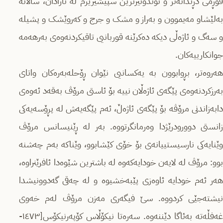
فۆڕمی دڕندانەتر و توندوتیژترین سپیشیزیزم لە ئارادان، ساڵانە
بەلێشاو مەیموون و بەراز و مشک و جرج و کەروێشک و پشیلە
و سەگ و ئاژەڵی دیکە دەکرێنە قوربانیی تاقیکردنەوەی بەرهەمە
جوانکارییەکان.
هەروەتر، بڕوابوون بە یەکسانیی نێوان ڕۆحلەبەرەکان واتای
بەرزکردنەوەی پێگەی ئاژەڵان نییە بۆ ئاستی مرۆڤ بەقەد ئەوەی
دابەزاندنی مرۆڤە بۆ پێگەی ئاژەڵ، ئەم پێگەیەش لە پڕۆسەیەکی
زانستی دوورودرێژدا وەرمانگرتووە. بەر لە ڕێنیسانس مرۆڤ
وێنایەکی نارسیستییانەی بۆ خۆی کێشابوو، وێناکە بەم چەشنە
بوو: مرۆڤ لە لایەن خودایەکەوە لە باشترین شێوەدا ئافرێنراوە،
هەر ئەم خودایە ئاوەزی پێبەخشیوە و لە چەقی گەدوونیشدا
نیشتەجێی کردووە. سێ فیگەری مەزن مرۆڤ لەم خەوی
غەفڵەتە بەئاگا دێننەوە. سەرەتا نیکۆڵاس کۆپەرنیکۆس[١٤٧٣-