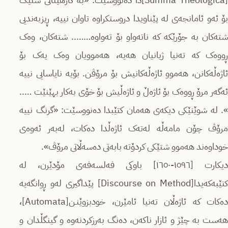
[Summa Theologica]دا دەنووسێت: «بە کارهێنانی شتێک
بۆ ئەو ئامانجەی لە پێناویدا دروستکراوە تاوان نییە، ڕیزبەندیی
شتەکان بە جۆرێکە کە ناتەواو بۆ تەواوە…….. شتەکان، وەک
ڕووەک کە تەنیا ژیانیان هەیە، هەموویان وەک یەک بۆ
ئاژەڵەکانن، هەموو ئاژەڵەکانیش بۆ مرۆڤن. بۆیە نایاسایی نییە
ئەگەر مرۆ ڕووەک بۆ ئاژەڵ و ئاژەڵیش بۆ خۆی بەکار بهێنێت …..
». لە شوێنێکی دیکەی هەمان کتێبدا دەنووسێت: «گرنگ نییە
مرۆڤ چۆن مامەڵە لەتەک ئاژەڵدا دەکات، لەبەر ئەوەی
خوداوەند هەموو شتێکی کردۆتە بابەتی دەسەڵاتی مرۆڤ».
دیکارت [١٥٩٦-١٦٥٠] باوکی فەلسەفەی مۆدێرن، لە
کتێبەکەیدا[Discourse on Method] پێداگیری لەو ڕوانگەیە
دەکات کە ئاژەڵان تەنیا ئامێرن، خودبزوێنـن[Automata]،
هەست بە چێژ و ئازار ناکەن، دەنگ بەرزکردنەوە و گینگڵدان و