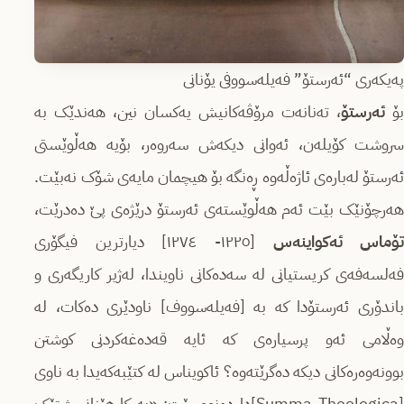
پەیکەری “ئەرستۆ” فەیلەسووفی یۆنانی
ۆ
ئەرستۆ
، تەنانەت مرۆڤەکانیش یەکسان نین، هەندێک بە
سروشت کۆیلەن، ئەوانی دیکەش سەروەر، بۆیە هەڵوێستی
ئەرستۆ لەبارەی ئاژەڵەوە ڕەنگە بۆ هیچمان مایەی شۆک نەبێت.
هەرچۆنێک بێت ئەم هەڵوێستەی ئەرستۆ درێژەی پێ دەدرێت،
ۆماس ئەکواینەس
[١٢٢٥- ١٢٧٤] دیارترین فیگۆری
فەلسەفەی کریستیانی لە سەدەکانی ناویندا، لەژیر کاریگەری و
باندۆری ئەرستۆدا کە بە [فەیلەسووف] ناودێری دەکات، لە
وەڵامی ئەو پرسیارەی کە ئایە قەدەغەکردنی کوشتن
بوونەوەرەکانی دیکە دەگرێتەوە؟ ئاکویناس لە کتێبەکەیدا بە ناوی