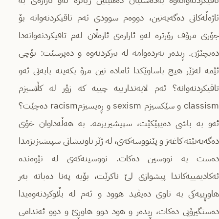
ئاژەڵەکانی دەگەیەنین، دووەم سوودی ئەم تاقیکردنەوانە بۆ
جۆری مرۆڤ زۆرترە لەو ئازارەی ئاژەڵان لەم تاقیکردنەوانەدا
دەیچێژن. ڕیدەر بەردەوامە لە بیرکردنەوە و دەپرسێت: بۆچی
ئێمە لەژێر هیچ پاساوێکدا ئامادە نین مرۆ بکەینە بابەتی ئەو
تاقیکردنەوانە؟ ئەم لایەندارییە چییە کە زۆر لە کڵاسیزم
classism و سێکسیزم sexism و ڕەیسیزمracism دەچێت؟
ئەو بە باشی دەیپێکێت، سپیشیزیزمە. بە هەڵەداوان خۆی
دەگەیەنێتە کا‌غەز و پێنووسەکەی، لە ژێر ناونیشانی سپیشیزیزمدا
دەست بە نووسین دەکات. نووسینەکەی لە نێوەندە
ئەکادیمییەکاندا پیشوازی لێ ناکرێت، بۆیە پەنا دەباتە بەر
هاوڕییەکی بە ناوی دەیڤید هوود و ئەم لە بڵاوکردنەوەیدا
دەستگیرۆیی دەکات، ڕیدەر و هود دوو هاوڕێ و دوو ئەندامی