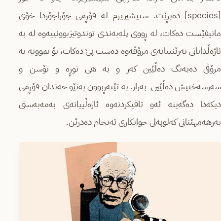
[species] دەبڕێت. سپیشیزیزم لە فۆڕمی جۆراجۆردا خۆی
مانیفێست دەکات، لە ڕووی پلەبەندی توندوتیژبوونییەوە لە بە
ئاژەڵدانانی نەرێنییانەی مرۆڤەوە دەست پێ دەکات، بۆ نموونە بە
مرۆڤی دەبەنگ دەڵێین کەر و بە هی توڕە و تۆسن و
سەرسەختیش دەڵێین بەراز. بە تێپەڕبوون بەنێو چەندان فۆڕمی
دیکەدا دەگەینە ئەو تاقیکردنەوە ئاژەڵییانەی بەمەبەستی
بەرهەمهێنانی کەلوپەلی جوانکاری ئەنجام دەدرێن.