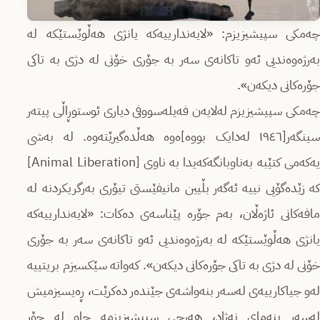
چەمکی سپیشیزیزم: «لایەندارییەکە یانژی هەڵوێستێکە لە
بەرژەوەندیی ئەو تاکانەی سەر بە جۆری خۆنی لە دژی بە تاکی
جۆرەکانی دیکەن».
چەمکی سپیشیزیزم لەلایەن فەیلەسووفی دیاری ئوستوڕاڵی پیتەر
سینگەر[١٩٤٦ لەدایک بووە]ەوە هەڵدەگیرێتەوە. لە بەشی
یەکەمی کتێبە بەناوبانگەکەیدا بە ناوی [Animal Liberation]
کە زێدەگۆیی نییە ئەگەر بڵیین مانیفێستی تیۆری بەرگریکردنە لە
مافەکانی ئاژەڵان، بەم جۆرە پێناسەی دەکات: «لایەندارییەکە
یانژی هەڵوێستێکە لە بەرژەوەندیی ئەو تاکانەی سەر بە جۆری
خۆنی لە دژی بە تاکی جۆرەکانی دیکەن». کەواتە سێکسیزم بریتییە
لەو جیاکارییەی لەسەر بنەواشەی جێندەر دەکرێت، ڕەیسیزمیش
لەسەر بنەمای نەژاد، هەرچی سپیشیزیزمە چاو لە جۆر