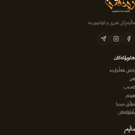
ماڵپەڕێکی هزری و کولتوورییە
هاوپۆلەکان
بابەتی هەڵبژاردە
هزر
ئەدەب
هونەر
مۆڵتی میدیا
بڵاڤۆکەکان
ماڵپەڕ