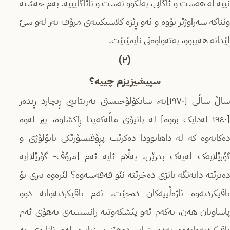
نییە لە هەست و ئاگایی، بەڵکوو نەست و نائاگایییە. بەم چەشنە
وێناکە سەراوژێر بۆوە و ئەو ڕێزە کلاسیکییەی مرۆڤ بەر لەو سێ
لێدانە هەیبوو، بەتەواوەتی نایمێنێت.
(٢)
سپیشیزیزم چییە؟
ساڵ ساڵی [١٩٧٠]یە، سایکۆلۆجیستی بەریتانیی ڕیچارد ڕیدەر
[١٩٤٠ لەدایک بووە] لە بانیۆی ماڵەکەیدا ڕاکشاوە، بیر لەوە
دەکاتەوە کە لە داهاتوودا دەکرێت پڕۆفیسۆرێکی بایۆلۆژی و
گۆرێلایەک لەیەک بدرێن، بەڵام ئایە ئەم [مرۆڤ- گۆرێلا]یە
دەبرێتە دایەنگە یانژی دەخرێتە نێو قەفەسەوە؟ لێرەوە بیری بۆ
تاقیکردنەوە ئاژەڵییەکان دەچێت، ئەم تاقیکردنەوانە دوو
پاساویان هەن، یەکەم ئەو پێشکەوتنە زانستییەی بەهۆی ئەم
تاقیکردنەوانەوە بەدەستیان دەهێنین زیاترە لەو ئازارەی بە