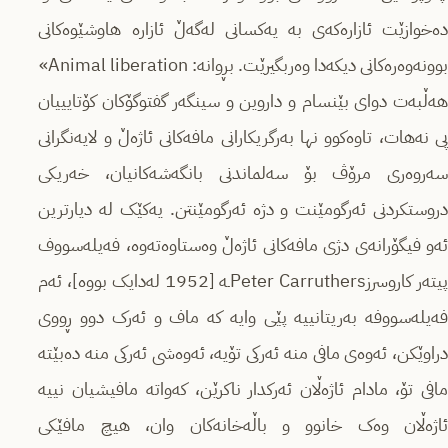
دەخوازێت ئازارەکەی بە یەکسانی لەگەڵ ئازارە هاوشێوەکانی
بوونەوەرەکانی دیکەدا وەربگیرێت. بڕوانە: Animal liberation»
هەڵبەت دوای بێنسام و داروین و سینگەر گفتوگۆکان کۆتایییان
پی نەهات، تاوەکوو نها بەرگریکارانی مافەکانی ئاژەڵ و لایەنگرانی
سەروەری مرۆڤ بۆ سەلماندنی بانگەشەکانیان، خەریکی
دروستکردنی ئەرگومێنت و دژە ئەرگومێنتن. یەکێک لە دیارترین
ئەو فیگۆرانەی دژی مافەکانی ئاژەڵ وەستاوەتەوە، فەیلەسووف
پیتەر کاروسرزPeter Carruthersـە [1952 لەدایک بووە]، ئەم
فەیلەسووفە بەریتانییە پێی وایە کە ماف و ئەرک دوو ڕووی
دراوێکن، ئەوەی مافی منە ئەرکی تۆیە، ئەوەشی ئەرکی منە دەبێتە
مافی تۆ، مادام ئاژەڵان ئەرکدار ناکرێن، کەواتە مافیشیان نییە
ئاژەڵان وەک خانوو و باڵەخانەکان وان، هیچ مافێکی