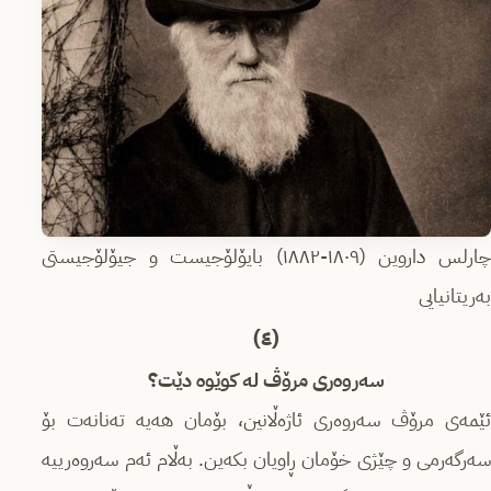
چارلس داروین (١٨٠٩-١٨٨٢) بایۆلۆجیست و جیۆلۆجیستی
بەریتانیایی
(٤)
سەروەری مرۆڤ لە کوێوە دێت؟
ئێمەی مرۆڤ سەروەری ئاژەڵانین، بۆمان هەیە تەنانەت بۆ
سەرگەرمی و چێژی خۆمان ڕاویان بکەین. بەڵام ئەم سەروەرییە