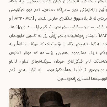
دوای کانت دوو فیگۆری گرنگمان هەن، زێدەگۆیی نییە ئەگەر
بڵێین پارادایمێکی نوێ سەرڕێگە دەخەن، ئەم دوو فیگۆرەش
بریتین لە فەیلەسووفی ئینگلیزی جێرمی بێنسام [١٧٤٨- ١٨٣٢] و
بایۆلۆجیست و جیۆلۆجیستی مەزنی ئینگیز چارلس داروین[١٨٠٩-
١٨٨٢]. پیشتر ڕەوتەنییانە باسی ڕۆڵی زۆر بە تاسیری داروینمان
کرد لە گواستنەوەی نیگامان بۆ جێیەک کە مرۆڤ و ئاژەڵی لە
یەکتر نزیک دەکردەوە. هەرچی بێنسامە کە دواتر لەلایەن
هەندێک لەو فیگۆرانەی خودان شوێنپەنجەی دیارن لەنێو
بزووتنەوەی ئاژەڵاندا هەڵدەگیرێتەوە، لە کۆتا بەشی ئەم
نووسینەدا لەسەری ڕادەوەستین.