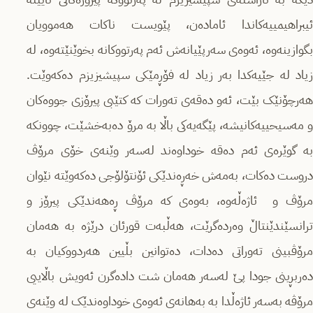
ئیبراهیمییەکاندا ئامادەن، پێویست ناکات هەموویان
بگوازینەوە، ئەوەی سەرپێیانەش ئەم پەرتووکانە بخوێنێتەوە، لە
زیاد لە جێیەکدا بەر زیاد لە فۆڕمێکی سپیشیزیزم دەکەوێت.
هەرچۆنێک بێت، ئەو دەقەی تەورات کە کتێبی پیرۆزی جووەکان
و مەسیحییەکانیشە، پێگەیەکی باڵا بە مرۆ دەبەخشێت، چوونکە
بە گوێرەی ئەم دەقە خوداوەند لەسەر وێنەی خۆی مرۆڤ
دروست دەکات، بەمەش خەڕەندێکی ئۆنتۆلۆجی دەکەوێتە نێوان
مرۆڤ و ئاژەڵەوە، بەوەی کە مرۆڤ ڕەهەندێکی پیرۆز و
ترانسێندێنتاڵ وەردەگرێت، هەڵبەت قورئان درێژە بە هەمان
مرۆڤبینی تەوراتی دەدات، دەتوانین بڵیین هەردووکیان بە
دەربڕینی جودا پێ لەسەر هەمان شت دادەگرن ئەویش باڵاییی
مرۆڤە بەسەر ئاژەڵدا بە بەهانەی ئەوەی خوداوەندێک لە وێنەی