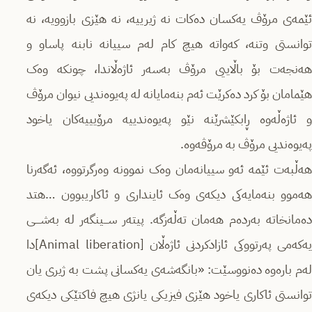
ئێمەی مرۆڤ یەکسان دەکات نە ژیرییە، نە هێزی بازوویە، نە
توانستی وتنە، کەواتە هیچ کام لەم سییانە نابنە پاساو و
هەنجەت بۆ باڵاییی مرۆڤ بەسەر ئاژەڵاندا، چونکە وەک
هێمامان بۆ کرد دەکرێت ئەم بنەمایانە لە پەیوەندیی نیوان مرۆڤ
و ئاژەڵەوە ڕابکێشرێنە نێو پەیوەندییە مرۆیییەکان یاخود
پەیوەندیی مرۆڤ بە مرۆڤەوە.
هەڵبەت ئێمە ئەو سییانەمان وەک نموونە وەرگرتووە، ئەگەرنا
هەموو بنەمایەکی دیکەی وەک ئاینداری و ئاکاریبوون …هتد
دەمانخاتە بەردەم هەمان تەڵەزگە. پیتەر ســـینگەر لە بەشــــی
یەکەمی پەرتووکی ئازادکردنی ئاژەڵان [Animal liberation]دا
لەم بارەوە دەنووسێت: «بانگەشەی یەکسانی پشت بە ژیری یان
توانستی ئاکاری یاخود هێزی فیزیکی یانژی هیچ فاکتێکی دیکەی