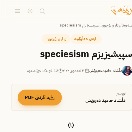
سەرەتا
/
وتار و بۆچوون
/
سپیشیزیزم speciesism
بابەتی هەڵبژاردە
وتار و بۆچوون
سپیشیزیزم speciesism
دڵشاد حامید دەروێش
٢٠ تەممووز ٢٠٢٢
12 خولەک خوێندنەوە
نووسەر
داگرتنی PDF
دڵشاد حامید دەروێش
(١)