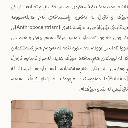
نابێتە زەمینەیەک بۆ قسەکردن لەسەر یەکسانی و تەنانەت نزیکی
مرۆڤ و ئاژەڵ لە یەکتری. ڕاستییەکەی ئەم فەیلەسووفە
دیدگایەکی تێلیۆلۆجی و مرۆسەنتەری [Anthropocentrism]ـی
بۆ بوون هەبوو، ئەو وای دەبینی مرۆڤ هەم چەق و هەمیش
دووا ئامانجی بوونە، بەم جۆرە ئێمە لە بەردەم هیرارکییەتێکداین
کە لە لووتکەی هەڕەمەکەدا مرۆڤ هەیە، لەخوار ئەمەوە ئاژەڵ،
ڕووەکیش لە بنکی هەڕەمەکەدایە، لەم بارەوە ئەرستۆ لە
[Politics]دا دەنووسێت: «ڕووەک لە پێناو ئاژەڵدا هەیە،
ئاژەڵیش لە پێناو مرۆڤدا».