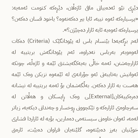
دێڕی نێو ئەدەبیاتی مافی ئاژەڵان، دێڕەکە کـتومت ئەمەیە:
«پرسیارەکە ئەوە نییە، ئایا بیر دەکەنەوە؟ یاخود قسان دەکەن؟
پرسیارەکە ئەوەیە ئایە ئازار دەچێژن؟».
لەم بڕگەیەدا بێنسام باس لە پێودانگێک (Criteria) دەکات
لەوەوبەر بەرباس نەدراوە، ئەم پێودانگەش بریتییە لە
ئازارچەشتن، ئەمە خاڵی بەیەکگەیشتنی ئێمە و ئاژەڵە، چونکە
ئەوانیش بەتایبەتی ئەو جۆرانەی لە ئێمەوە نزیکن وەک ئێمە
هەست بە ئازار دەکەن. بەڵگەشمان بۆ ئەمە بریتییە لە نیشانە
دەرەکییەکان[External]ـی وەک ڕاپسکان و هەڵاتن لە
سەرچاوەی ئازارەکە و تێکچوونی ڕوخسار و چەندانی دیکەیە، زیاتر
لەمە، ئەوان خاوەنی سیستەمی دەمارین، بۆیە لە ئازاردا فشاری
خوێنیان بەرز دەبێتەوە، گلێنەیان فراوان دەبێت، ئارەق