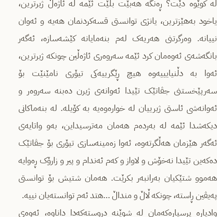
لە کوێوە دێت؟ ڕەنگە هەبێت بڵێت ئێمە لە ئاژەڵ ژیرترین،
یاخود بەهێزترین، یانژی توانستی قسەکردنمان هەیە و ئەوان
نییانە. وەرگرتنی هەریەک لەم بنەمایانە کێشەسازە، ئەگەر
بانگەشەی ئەوەمان کرد ئێمە سەروەری ئاژەڵین چونکە ژیرترین،
ئەوا بە دڵنیایییەوە هیچ ڕێگرییەکی تیۆری نامێنێت بۆ
سەرپێخستنی جڤاتێک تێیدا ئەوانەی ژیرن دەبنە سەروەر و
ئەوانەشی ئاستی ژیرییان لە خوارەوەیە بە کۆیلە. لە بنەماکانی
دیکەشدا ئێمە لە بەردەم هەمان مەترسیداین، بەو واتایەی
ئەگەر هێزمان هەڵگرتەوە، ئەوا زەمینەسازی تیۆری بۆ جڤاتێک
دەکەین تێیدا نەخۆش و لاواز و کەم ئەندام و پیر و زارۆک ڕەوایە
هەموو شتێکیان بەرانبەر بکرێت. هەمان شتیش بۆ توانستی
پەیڤین ڕاستە، چونکە ڵاڵ و منداڵ …هتد ئەم توانستەیان نییە.
وادیارە پرسیارەکەمان لە شوێنە دروستەکەدا داناوە، ئەوەی