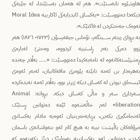
هاوشێوە نابەستێت». هەر لە هەمان بەستێندا، لە جێیەکی
دیکەدا دەنووسێت: «یەکسانی ئایدیایەکی ئاکارییە Moral Idea
نەوەک جەختکردن لە فاکتێک».
بە بڕوای پیتەر ســـــینگەر، تۆماس جیفەرسۆن (١٧٢٣- ١٨٢٦) هەر
زوو دەرکی بەم ڕاستییە کردووە، وەختێ لەبارەی
ڕەشپێستەکانەوە لە نامەیەکیدا دەنووسێت: «….. بەڵام چەندە
بەهرەدار بن ئەمە نابێتە پێوەری مافەکانیان، لەبەر ئەوەی
ئیسحاق نیوتن لە کەسانی دیکە ژیرتر بوو، بەڵام ئەمە نەیدەکردە
سەرداری سەر و ماڵی کەسانی دیکە. بڕوانە: Animal
liberation» لەم خاڵەشەوە ئێمە دەتوانین ڕستێک
ئەنجامگیری بکەین، پڕبایەخترینیان ئەوەیە مادام یەکسانیی
مرۆڤەکان پاڵپشت نییە بە هیچ کام لەو بنەواشانەی باسمان
کردن، دەتوانین ئەم یەکسانییە بەجۆرێک درێژ بکەینەوە کە