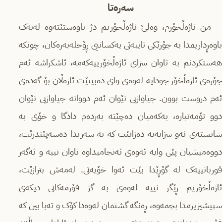
سەرەتا
من ئاژەڵخۆرم، وەلێ ئاژەڵخۆریم دژ ناوەستێتەوە لەتەک
باوەڕداریمدا بە جۆرێکی تایبەتی یەکسانیی ڕۆحلەبەرەکان، چونکە
هەستکردنم بە تاوان سزای ئاژەڵخۆرییەکەمە، ئاشکراشە ئەم
جۆرەی ئاژەڵخۆر جودایە لەوەی وای دەبینێت ئاژەڵان بۆ گەدەی
ئەم دروست بوون. جیاوازیی نێوان ئەم دووانە جیاوازیی نێوان
دوو تۆمەتبارە، یەکەمیان دەچێتە بەردەم دادگا و خۆی بە
شایستەی ئەو سزایەیە دەزانێت کە بە سەریدا دەسەپێندرێت،
دووەمیشیان پێی وایە ئەوەی ئەنجامیداوە تاوان نییە و ئەگەر
قوربانییەک لە گۆڕێدا بێت ئەوا خۆیەتی. لەمەش بترازێت،
ئاژەڵخۆریم ڕێگر نییە لەوەی بە گژ فۆرمەکانی دیکەی
سپیشیزیزمدا بچمەوە، ڕەنگە گشتمان لەوەدا کۆک و تەبا بین کە