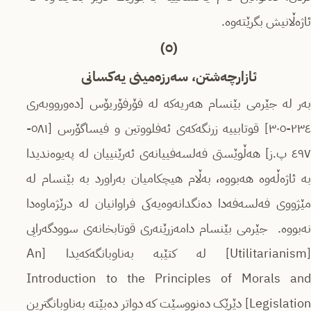
ئاژەڵانیش بگرێتەوە.
(٥)
ئازارچەشتن، سەرزەمینی یەکسانی
بەر لە جێرمی بێنسام هەریەکە لە فۆرفۆریۆس [دەورووبەری
٢٣٤-٣٠٥] قوتابییە زرنگەکەی ئەفلووتین و فیساگۆرس [٥٨١-
٤٩٧ پ.ز] هەڵوێستی فەلسەفییانەی ئەرێنییان لە پەیوەندیدا
بە ئاژەڵەوە هەبووە، بەڵام هیچکامیان بەراورد بە بێنسام لە
مێژووی فەلسەفەدا دەنگدانەوەیەکی فراوانیان لە درێژماوەدا
نەبووە. جێرمی بێنسام دامەزرێنەری قوتابخانەی سوودگەرایی
[Utilitarianism] لە کتێبە بەناوبانگەکەیدا [An
Introduction to the Principles of Morals and
Legislation] دێڕێک دەنووسێت کە دواتر دەبێتە بەناوبانگترین