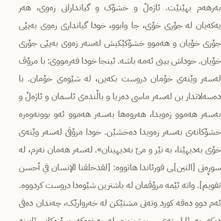
بەرهەم بهێنێت. ئاژەڵ و خشۆک و گیاندارانی زەوی، هەر
یەکەیان لە جۆری خۆی، جا وابوو، خودا گیانداری زەوی بەپێی
جۆری خۆیان و هەموو خشۆکێکیش لەسەر زەوی بەپێی جۆری
خۆیان. خوداش بینی ئەمە باشە. ئینجا خودا فەرمووی: با مرۆڤ
لەسەر وێنەی خۆمان دروست بکەین، لە شێوەی خۆمان. با
دەسەلاتدار بن لەسەر ماسی دەریا و باڵندەی ئاسمان و ئاژەڵ و
بەسەر هەموو زەویدا، هەروەها بەسەر هەموو ئەو بوونەوەرە
خشۆکانەی بەسەر زەویدا دەخشێن. خودا مرۆڤی لەسەر وێنەی
خۆی بەدیهێنا، بە نێر و مێ بەدیهینان». لەسەر هەمان نەزم، لە
سوڕەتی [التين]ـی قورئاندا هاتووە: [لقدخلقنا الإنسان في أحسن
تقويم]. واتە ئێمە مرۆڤمان لە باشترین شێوەدا دروست کردووە.
ئەم دوو دەقە کورد وتەنی مشتێکن لە خەروارێک، چەندان دەقی
دیکە بە ئاراستەی سپیشیزیزم لە پەرتووکە پیرۆزەکانی ئایینە