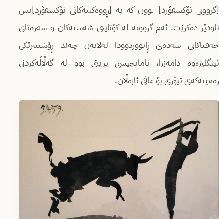
[گرووپی ئۆکسفۆرد] بوون کە بە [ڕووەکییەکانی ئۆکسفۆرد]یش
ناودێر دەکرێت. ئەم گرووپە لە کۆتاییی شەستەکان و سەرەتای
حەفتاکانی سەدەی ڕابووردوودا لەلایەن چەند ڕۆشنبیرێکی
ئینگلیزەوە دامەزرا، ئامانجیشی بریتی بوو لە گەڵاڵەکردنی
زەمینەکەی تیۆری بۆ مافی ئاژەڵان.