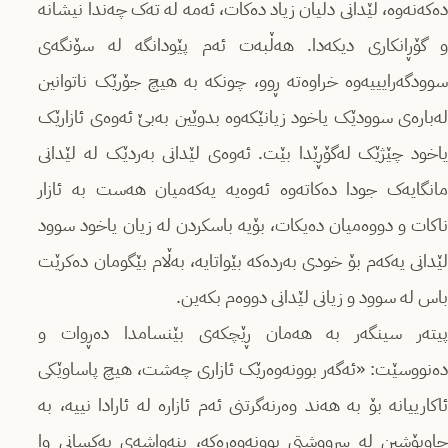
دەکەنەوە، لێدانی دڵیان زیاد دەکات، ئەمە لە تەک چەندا نیشانە
و گۆڕانکاری دیکەدا. هەڵبەت ئەم پێودانگە لە سۆنگەی
سوودگەرایییەوە خراوەتە ڕوو، چونکە بە هیچ جۆرێک ناتوانین
لەبارەی سوودێک یاخود زیانێکەوە بدوێین بەبێ ئەوەی ئازارێک
یاخود چێژێک لەگۆڕێدا بێت. ئەوەی لێدانی بەردێک لە لێدانی
مانگایەک جودا دەکاتەوە ئەوەیە یەکەمیان هەست بە ئازار
ناکات و دووەمیان دەیکات، بۆیە باسکردن لە زیان یاخود سوود
لێدانی یەکەم بۆ خودی بەردەکە بێواتایە، بەڵام بێگومان دەکرێت
باس لە سوود و زیانی لێدانی دووەم بکەین.
پیتەر سینگەر بە هەمان ڕێچکەی بێنسامدا دەڕوات و
دەنووسێت: «ئەگەر بوونەوەرێک ئازاری چەشت، هیچ پاساوێکی
ئاکارییانە بۆ بە هەند وەرنەگرتنی ئەم ئازارە لە ئارادا نییە، بە
چاوپۆشین لە سرووشتی بوونەوەرەکە، بنەواشەی یەکسانی وا