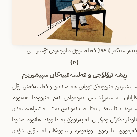
پیتەر سینگەر (١٩٤٦) فەیلەسووفی هاوچەرخی ئۆسترالیایی
(٣)
ڕیشە تیۆلۆجی و فەلسەفییەکانی سپیشیزیزم
سپیشیزیزم مێژوویەکی توولانی هەیە، ئایین و فەلسەفەش ڕۆڵی
کارایان لە سەرڕێخستن بەردەوامی ئەم مێژووەدا هەبووە.
سەرەتا با ئایینەکان بەتایبەت ئەوانەی بە ئایینە ئیبراهیمییەکان
ناودێر دەکرێن وەرگرین، لە پەرتووکی پەیدابووندا هاتووە: «خودا
فەرمووی: با زەوی بوونەوەرە زیندووەکان لە جۆری خۆیان