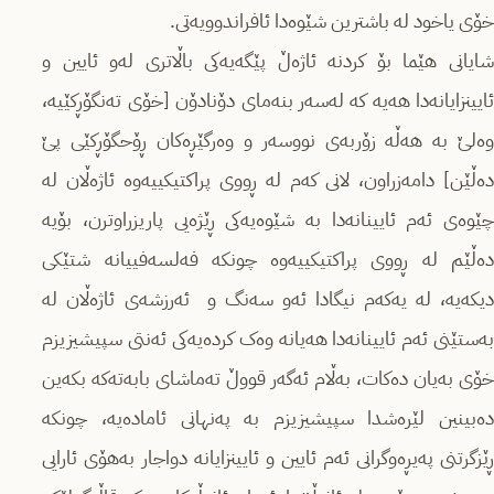
خۆی یاخود لە باشترین شێوەدا ئافراندوویەتی.
شایانی هێما بۆ کردنە ئاژەڵ پێگەیەکی باڵاتری لەو ئایین و
ئایینزایانەدا هەیە کە لەسەر بنەمای دۆنادۆن [خۆی تەنگۆڕکێیە،
وەلێ بە هەڵە زۆربەی نووسەر و وەرگێڕەکان ڕۆحگۆڕکێی پێ
دەڵێن] دامەزراون، لانی کەم لە ڕووی پراکتیکییەوە ئاژەڵان لە
چێوەی ئەم ئایینانەدا بە شێوەیەکی ڕێژەیی پاریزراوترن، بۆیە
دەڵێم لە ڕووی پراکتیکییەوە چونکە فەلسەفییانە شتێکی
دیکەیە، لە یەکەم نیگادا ئەو سەنگ و ئەرزشەی ئاژەڵان لە
بەستێنی ئەم ئایینانەدا هەیانە وەک کردەیەکی ئەنتی سپیشیزیزم
خۆی بەیان دەکات، بەڵام ئەگەر قووڵ تەماشای بابەتەکە بکەین
دەبینین لێرەشدا سپیشیزیزم بە پەنهانی ئامادەیە، چونکە
ڕێزگرتنی پەیڕەوگرانی ئەم ئایین و ئایینزایانە دواجار بەهۆی ئارایی