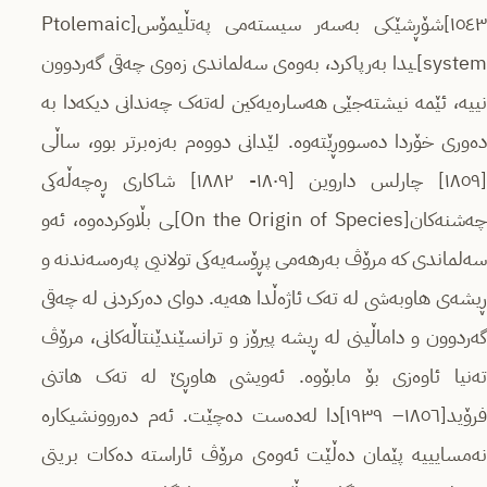
١٥٤٣]شۆڕشێکی بەسەر سیستەمی پەتڵیمۆس[Ptolemaic
system]ـیدا بەرپاکرد، بەوەی سەلماندی زەوی چەقی گەردوون
نییە، ئێمە نیشتەجێی هەسارەیەکین لەتەک چەندانی دیکەدا بە
دەوری خۆردا دەسووڕێتەوە. لێدانی دووەم بەزەبرتر بوو، ساڵی
[١٨٥٩] چارلس داروین [١٨٠٩- ١٨٨٢] شاکاری ڕەچەڵەکی
چەشنەکان[On the Origin of Species]ـی بڵاوکردەوە، ئەو
سەلماندی کە مرۆڤ بەرهەمی پڕۆسەیەکی تولانیی پەرەسەندنە و
ڕیشەی هاوبەشی لە تەک ئاژەڵدا هەیە. دوای دەرکردنی لە چەقی
گەردوون و داماڵینی لە ڕیشە پیرۆز و ترانسێندێنتاڵەکانی، مرۆڤ
تەنیا ئاوەزی بۆ مابۆوە. ئەویشی هاوڕێ لە تەک هاتنی
فرۆید[١٨٥٦– ١٩٣٩]دا لەدەست دەچێت. ئەم دەروونشیکارە
نەمسایییە پێمان دەڵێت ئەوەی مرۆڤ ئاراستە دەکات بریتی