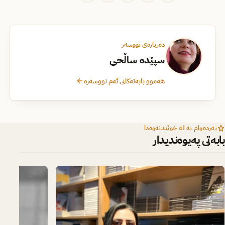
دەربارەی نووسەر
سپێدە ساڵحی
هەموو بابەتەکانی ئەم نووسەرە
بەردەوام بە لە خوێندنەوەدا
بابەتی پەیوەندیدار