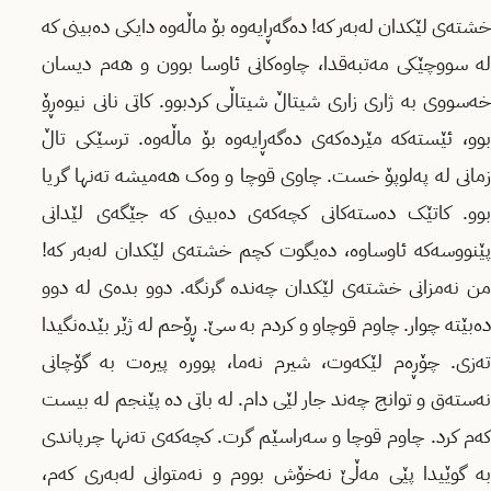
خشتەی لێکدان لەبەر کە! دەگەڕایەوە بۆ ماڵەوە دایکی دەبینی کە
لە سووچێکی مەتبەقدا، چاوەکانی ئاوسا بوون و هەم دیسان
خەسووی بە ژاری زاری شیتاڵ شیتاڵی کردبوو. کاتی نانی نیوەڕۆ
بوو، ئێستەکە مێردەکەی دەگەڕایەوە بۆ ماڵەوە. ترسێکی تاڵ
زمانی لە پەلوپۆ خست. چاوی قوچا و وەک هەمیشە تەنها گریا
بوو. کاتێک دەستەکانی کچەکەی دەبینی کە جێگەی لێدانی
پێنووسەکە ئاوساوە، دەیگوت کچم خشتەی لێکدان لەبەر کە!
من نەمزانی خشتەی لێکدان چەندە گرنگە. دوو بدەی لە دوو
دەبێتە چوار. چاوم قوچاو و کردم بە سێ. ڕۆحم لە ژێر بێدەنگیدا
تەزی. چۆڕەم لێکەوت، شیرم نەما، پوورە پیرەت بە گۆچانی
نەستەق و توانج چەند جار لێی دام. لە باتی دە پێنجم لە بیست
کەم کرد. چاوم قوچا و سەراسێم گرت. کچەکەی تەنها چرپاندی
بە گوێیدا پێی مەڵێ نەخۆش بووم و نەمتوانی لەبەری کەم،