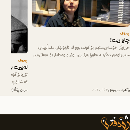
چیرۆک
چاو زیت!
چیرۆکی خۆشەویستیم بۆ کوندەبوو لە کارتۆنێکی منداڵییەوە
سەرچاوەی دەگرت. هاوڕێیەکی ژیر، بوێر و وەفادار بۆ «بەنێر»ی
چیرۆک
بچووک، کە لە یەکەم…
لەبیرت بێت
ئۆربانۆ گۆمێزت لە
کە شانۆییی ”گۆران
سەردەمی پەتای ئە
بێگەرد سووزەنی
٦ ئاب ٢٠٢٦
خوان ڕۆڵفۆ
٥ ئاب ٢٠٢٦