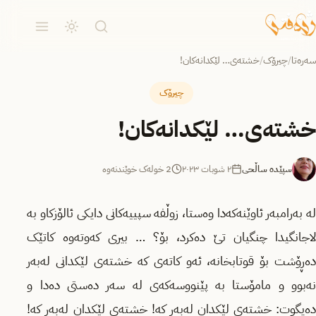
سەرەتا
/
چیرۆک
/
خشتەی… لێکدانەکان!
چیرۆک
خشتەی… لێکدانەکان!
سپێدە ساڵحی
٢ شوبات ٢٠٢٣
2 خولەک خوێندنەوە
لە بەرامبەر ئاوێنەکەدا وەستا، زوڵفە سپییەکانی دایکی ئالۆزکاو بە
لاجانگیدا چنگیان تێ دەکرد، بۆ؟ … بیری کەوتەوە کاتێک
دەڕۆشت بۆ قوتابخانە، ئەو کاتەی کە خشتەی لێکدانی لەبەر
نەبوو و مامۆستا بە پێنووسەکەی لە سەر دەستی دەدا و
دەیگوت: خشتەی لێکدان لەبەر کە! خشتەی لێکدان لەبەر کە!