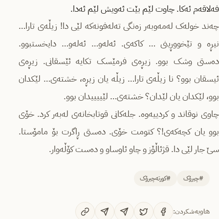
فەلاقەم ئەکا. چاوت لێم بێت ئەویش لێم ئەدا.
چەند خولەک لەمەوبەر زەنگی تەلەفونەکە لێی دا! زیڵەی تارا…
نیڕە و تێخووڕینی … کاکەی. ئەلەو… ئەلەو… دایخستبوو.
دەستی وشک بوو. زیڕەی فرمێسک تکایە ئێسقانی. زیڕەی
ئیسقان بوو؟ نا زیڵەی تارا… زیڵە یان زیڕە، خشتەی… لێکدان
بوو، لێکدان یان لێدان؟ خشتەی… لێییییدان بوو.
چاوی نوقاند و کردییەوە. جلەکانی قوتابخانەی لەبەر کرد. خۆی
بوو یان کچەکەی!؟ کتومت خۆی. دەستی ڕاگرت بۆ مامۆستا.
سێ جار لێی دا. قژئاڵۆز و چاو ئاوساو و دەست کۆڵەوار.
#چیرۆک
#کورتەچیرۆک
هاوبەشکردن: