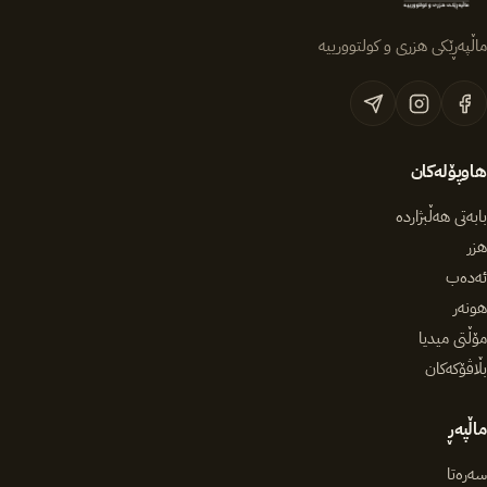
ماڵپەڕێکی هزری و کولتوورییە
هاوپۆلەکان
بابەتی هەڵبژاردە
هزر
ئەدەب
هونەر
مۆڵتی میدیا
بڵاڤۆکەکان
ماڵپەڕ
سەرەتا