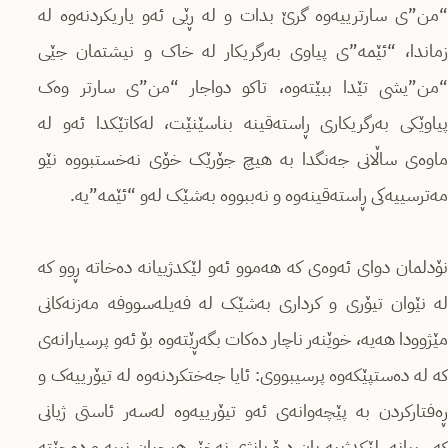
“من”ی سارترییەوە گرێ بدات و لە ڕێی ئەو یاریکردنەوە لە
زماندا، “ئێمە”ی پیاوی بەرگریکار لە خاک و نیشتمان جێی
“من”یشی تێدا ببێتەوە، تاکو دواجار “من”ی سارتر وەک
پیاوێکی بەرگریکاری ڕاستەقینە بناسێنێت، لەکاتێکدا ئەو لە
ماوەی ساڵانی جەنگدا بە هیچ جۆرێک خۆی نەخستبووە نێو
مەترسییەکی ڕاستەقینەوە و نەببووە بەشێک لەو “ئێمە”یە.
نۆدلمان دوای ئەوەی کە هەموو ئەو لێکدژییانە دەخاتە ڕوو کە
لە نێوان تیۆری و کرداری بەشێک لە فەیلەسووفە مەزنەکانی
مێژوودا هەیە، خوێنەر ناچار دەکات بگەڕێتەوە بۆ ئەو پرسیارانەی
کە لە دەستپێکەوە پرسیبووی: ئایا جەختکردنەوە لە تیۆرییەک و
ڕەفتارکردن بە پێچەوانەی ئەو تیۆرییەوە لەسەر ئاستی ژیانی
کەسییانە، لێکدژییە یان درۆ یانژی نەخێر هیچیان نییە و دەچێتە