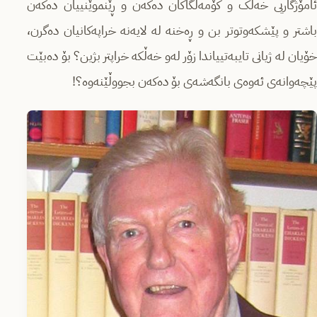
ئامۆژگاریی خەڵک و کۆمەڵگاکان دەکەن و ڕێنموێنییان دەکەن
باشتر و پێشکەوتوتر بن و ڕەخنە لە لایەنە خراپەکانیان دەگرن،
خۆیان لە ژیانی تایبەتییاندا زۆر لەو خەڵکە خراپتر بژین؟ بۆ دەبێت
پێچەوانەی ئەوەی بانگەشەی بۆ دەکەن بجووڵێنەوە؟!