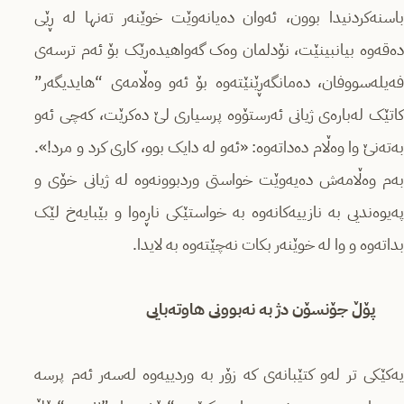
باسنەکردنیدا بوون، ئەوان دەیانەوێت خوێنەر تەنها لە ڕێی
دەقەوە بیانبینێت، نۆدلمان وەک گەواهیدەرێک بۆ ئەم ترسەی
فەیلەسووفان، دەمانگەڕێنێتەوە بۆ ئەو وەڵامەی “هایدیگەر”
کاتێک لەبارەی ژیانی ئەرستۆوە پرسیاری لێ دەکرێت، کەچی ئەو
بەتەنێ وا وەڵام دەداتەوە: «ئەو لە دایک بوو، کاری کرد و مرد!».
بەم وەڵامەش دەیەوێت خواستی وردبوونەوە لە ژیانی خۆی و
پەیوەندیی بە نازییەکانەوە بە خواستێکی ناڕەوا و بێبایەخ لێک
بداتەوە و وا لە خوێنەر بکات نەچێتەوە بە لایدا.
پۆڵ جۆنسۆن دژ بە نەبوونی هاوتەبایی
یەکێکی تر لەو کتێبانەی کە زۆر بە وردییەوە لەسەر ئەم پرسە