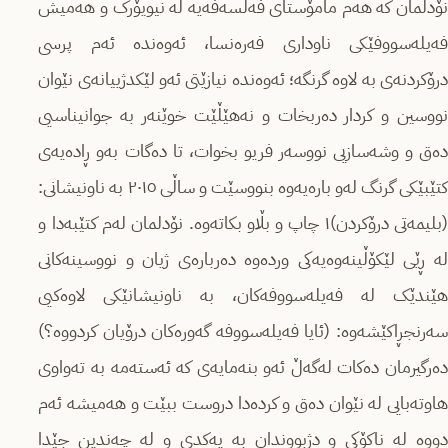
نۆدلمان کە هەم مامۆستای فەلسەفەیە لە نیویۆرک و هەمیش
فەیلەسووفێکی ناوداری فەرەنسا، ئەوەندە ئەم پرسی
درۆکردنەی بە لاوە گرنگە؛ ئەوەندە نیازێتی ئەو لێکدژییانەی نێوان
نووسین و کردار دەربخات و نەهێڵێت خوێنەر بە جوانیناسیی
دەق و وشەسازیی نووسەر فریو بخوات، تا دەگات بەو ڕادەیەی
کتێبێکی گرنگ لەو بارەیەوە بنووسێت و ساڵی ۲۰۱٥ بە ناونیشانی:
(بلیمەتی درۆکردن)۱ چاپ و بڵاو بکاتەوە. نۆدلمان لەم کتێبەدا و
لە ڕێی لێکۆڵینەوەیەکی وردەوە دەربارەی ژیان و نووسینەکانی
هێندێک لە فەیلەسووفەکان، بە ناونیشانێکی لاوەکیی
سەرنجڕاکێشەوە: (ئایا فەیلەسووفە گەورەکان درۆیان کردووە؟)
دەرگیرمان دەکات لەگەڵ ئەو بنەمایەی کە ئەستەمە بە تەواوی
هاوتەبایی لە نێوان دەق و کردەدا دروست ببێت و هەمیشە ئەم
دووە لە ناکۆکی و دژبووندان بە یەکدی و لە چەندین جێدا