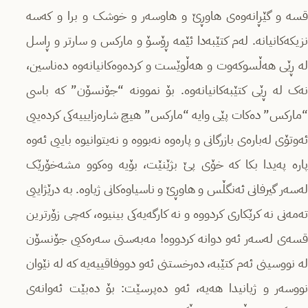
قسە و گێڕانەوەی هاوڕێ و هاوسەر و خوشک و برا و کەسە
نزیکەکانیانە. لەم کتێبەدا ئێمە ڕۆسۆ و مارکس و سارتر و ڕاسل
لە ڕێی هەڵسوکەوت و هەڵوێست و کردەوەکانیانەوە دەناسین،
نەک لە ڕێی کتێبەکانیانەوە. بۆ نموونە “جۆنسۆن” کە باسی
“مارکس” دەکات پێی وایە “مارکس” هیچ شارەزایییەکی کردەییی
ئەوتۆی لەبارەی بازرگانی و پارەوە نەبووە و نەیتوانیوە باییی ئەوە
پارە پەیدا بکا کە خۆی پێ بژێنێت، بۆیە وەکوو مشەخۆرێک
لەسەر گیرفانی ئەنگڵس و هاوڕێ و ناسیاوەکانی ژیاوە. بە درێژاییی
تەمەنی نە کرێکاری کردووە و نە کارگەیەکی بینیوە، کەچی زۆرترین
قسەی لەسەر ئەو دوانە کردووە! مەبەستی سەرەکیی جۆنسۆن
لە نووسینی ئەم کتێبە، دەرخستنی ئەو دووفاقییەیە کە لە نێوان
نووسەر و ژیانیدا هەیە، ئەو دەپرسێت: بۆ دەبێت ئەوانەی