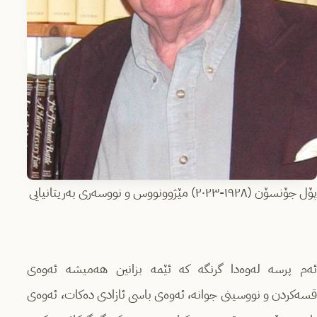
پۆل جۆنسۆن (١٩٢٨-٢٠٢٣) مێژوونووس و نووسەری بەریتانیایی
ئەم پرسە لەوەدا گرنگە کە ئێمە بزانین هەمیشە ئەوەی
قسەکردن و نووسینی جوانە، ئەوەی باسی ئازادی دەکات، ئەوەی