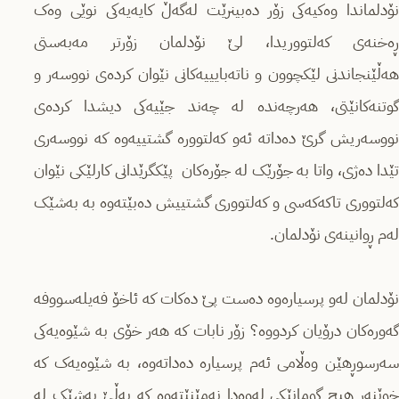
نۆدلماندا وەکیەکی زۆر دەبینرێت لەگەڵ کایەیەکی نوێی وەک
ڕەخنەی کەلتووریدا، لێ نۆدلمان زۆرتر مەبەستی
هەڵێنجاندنی لێکچوون و ناتەبایییەکانی نێوان کردەی نووسەر و
گوتنەکانێتی، هەرچەندە لە چەند جێیەکی دیشدا کردەی
نووسەریش گرێ دەداتە ئەو کەلتوورە گشتییەوە کە نووسەری
تێدا دەژی، واتا بە جۆرێک لە جۆرەکان پێکگرێدانی کارلێکی نێوان
کەلتووری تاکەکەسی و کەلتووری گشتییش دەبێتەوە بە بەشێک
لەم ڕوانینەی نۆدلمان.
نۆدلمان لەو پرسیارەوە دەست پێ دەکات کە ئاخۆ فەیلەسووفە
گەورەکان درۆیان کردووە؟ زۆر نابات کە هەر خۆی بە شێوەیەکی
سەرسوڕهێن وەڵامی ئەم پرسیارە دەداتەوە، بە شێوەیەک کە
خوێنەر هیچ گومانێکی لەوەدا نەمێنێتەوە کە بەڵێ بەشێک لە