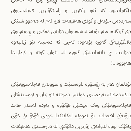
تێگەیاندبوو کە ئەو پاکترین و ڕاستگۆترین فەیلەسووفی
سەردەمی خۆیەتی و گوتنی هەقیقەت لای ئەم لە هەموو شتێکی
دی گرنگترە، هەر بۆیەشە هەمووان دژایەتی دەکەن و ڕووبەڕووی
پلانگێڕییەکی گەورە بۆتەوە؛ کەچی کە دەچیتە نێو ژیانیەوە
دەزانیت چ ناتەبایییەکی گەورە لە نێوان گوتە و کرداریدا
هەبووە…!
نۆدلمان هەر بە ڕۆسۆوە ناوەستێت و نموونەی فەیلەسووفێکی
دیکە دەخاتە بەردەستی خوێنەر، دەچێتە نێو ژیان و نووسینەکانی
فەیلەسووفێکی وەک میشێل فۆکۆوە و پەردە لەسەر چەند
درۆیەکی لادەدات. بۆ نموونە لەکاتێکدا خودی فۆکۆ بۆ خۆی
یەکێک بووە لەوانەی زۆرترین داکۆکیی لە دەرخستنی هەقیقەت