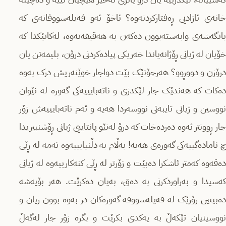
خانەی ئازادیی ڕەفتارکردنەوە؟ ئاخۆ ئەو فەیلەسووفانەی کە
بانگەشەی وابەستەبوون دەکەن بە هەقیقەتەوە، لەکاتێکدا کە
خۆیان لە ژیانی ڕۆژانەیاندا خەریکی پیادەکردنی درۆن، بلیمەتن یان
درۆزن و دووڕوو؟ هەرچۆنێک بێت دواجار خوێنەریش درک بەوە
دەکات کە هەندێک جار لێکدژی و ناتەبایییەکی گەورە لە نێوان
نووسین و ژیانی تایبەتی نووسەردا هەیە و ئەم ناتەبایییەش زۆر
جار ڕوونتر ئەوە دەردەخات کە درۆ لەنێو پانتاییی ژیانی ڕۆشنبیریدا
چ ئامادەگییەکی گەورەی هەیە! بەڵام بە دڵنیایییەوە ئەمە لە ڕێی
دەقەوە کەمتر ئاشکرا دەبێت و زۆرتر لە ڕێی کنەکارییەوە لە ژیانی
کەسیدا و بەراوردکرنی بە دەق، بەیان دەکرێت. هەر بۆیەشە
دەبینین زۆرێک لە فەیلەسووفە گەورەکان دژ بەوە بوون ژیان و
نووسینیان تێکەڵ بە یەکدی بکرێت و بگرە زۆر جار لەگەڵ