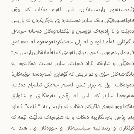
ژێردەستەییی پاریسییەکان، باس لەوە دەکات کە چۆن
فەیلەسووفێکی وەک سارتر دەستبەرداری بەرگریکردن لە پاریس
دەبێت و تا ڕادەیەک نووسین و لێکدانەوەکانی دەخاتە خزمەتی
داگیرکاریی ئەڵمانیاوە و لە ڕێی جەختکردنەوەیەوە لە بەهانەی
فریودانی دەروونی، کەچی دوای ئەوەی کە ئەڵمانەکان پاریس جێ
دەهێڵن و شارەکە ئازاد دەبێت، سارتر دەست دەکاتەوە بە
بانگەشەکانی خۆی و دواتریش کە گۆڤاری (سەردەمە نوێیەکان)
دەردەکات زۆر بە چڕتر ئیش لەسەر چەمکی ئیلتیزام دەکات،
هەروەها سارتر کە باس لە ڕۆحی بەرەنگاری و شێوازی
بەگژداچوونەوەی داگیرکەر دەکات لە پاریس بە ” ئێمە” ئاماژە
بەو ڕۆحی بەرەنگارییە دەکات و بە شێوەیەک دەڵێت ئێمە کە
کرێکاران و زیندانییە سیاسییەکان و جووەکان و… هتد بە