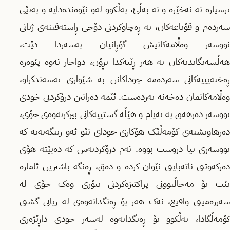
پرسیارە نە نەخێرە و نە بەڵێ، بەڵکوو لەو نێوەندەدایە و بەپێی
سەردەم و قۆناغەکان، بە ڕەچاوکردنی دۆخی ڕاستەقینەی ژیانی
نووسەر وەڵامەکانیش گۆڕانیان بەسەردا دێت،
هەڵسەنگاندنەکان بە هەر ڕێیەکدا بڕۆن، دواجار ئەوە پێوەرە
ڕەخنەیییەکانی سەردەمە جوداکانن بە شێوازی پەسەندکراو،
وەڵامەکانمان دەخەنە بەردەست. ئێمە دەزانین درۆکردنی خودی
نووسەر دەرهەق بە پەیام و هێڵە گشتییەکانی بیرکرنەوەی خۆی،
دەرهاویشتەی کۆمەڵێک هۆکاری جودای نێو ئەو ژینگەیەیە کە
نووسەری تیا دروست بووە. ئەم درۆکردنەش کە دەبێتە هۆی
دەرکەوتنی ناتەباییی نێوان کردە و دەق، ڕەنگە باشترین ئاماژە
بێت بۆ مەحاڵبوونی پراکتیزەکردنی تیۆری وەک خۆی لە
سەرزەمینی واقیع، نەک هەر بۆ ڕەنگدانەوەی لە ژیانی گشتی
کۆمەڵگادا، بەڵکوو بۆ ڕەنگدانەوە لەسەر خودی داڕێژەری