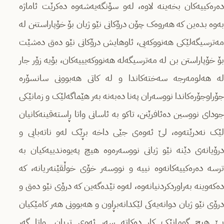
دەرەکییەکان بخەینە لاوە، لەو سۆنگەیەشەوە دەکرێت ئاماژە
بەوە بدەین کە هەروەک چۆن درۆکانی نێو ژیان بۆ خۆپاراستنن لە
مەترسیگەلێکی هەنووکەیی، ئاوهایش درۆکانی نێو دەق دەشێت
بۆ خۆپاراستن بن لە مەترسیگەلە هەنووکەیییەکان، بۆیە زۆر جار
لە هەلومەرجە سەختەکاندا و لە کاتی هەبوونی سانسۆرە
جۆراوجۆرەکاندا نووسەران پەنا دەبەنە بەر هێماگەلێک و زمانێکی
جودای نووسین دەئافرێنن، تاکو بە ئاسانی واتا ڕاستەقینەکانیان
لێک نەدرێتەوە، لێ ئەوەی جێی داخە بڕێک لەو ناتەبایی و
درۆیانەی دێنە نێو ژیانی نووسەرەوە هیچ پەیوەندییەکیان بە
ترسە دەرەکییەکانەوە نییە و نووسەر خۆی خوڵقێنەریانە، کە
دەکەوینە بەراوردکردنیانەوە، لەوە تێدەگەین کە درۆی نێو دەق و
درۆی نێو ژیان دوانەیەکی لێکدانەبڕاون و هەبوونی هەر کامێکیان
بێ هیچ گومانێک کار دەکاتە سەر ئەوی تریان. واتا گەر