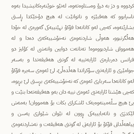
کردووە و دژ بە درۆ وەستاوەتەوە، لەنێو خوێنەرەکانیشیدا بەوە
ناسرابوو کە هەقبێژە و ناتوانێت لە هیچ دۆخێکدا ڕاستی
بشارێتەوە، کەچی لەو کاتانەدا فۆکۆ نهێنییەکی گەورەی لە خۆدا
هەڵگرتبوو، هەوڵی شاردنەوەی نەخۆشییەکەی دەدا و لە
هەمووانی شاردبووەوە! تەنانەت دوایین وانەشی لە کۆلیژ دو
فرانس دەربارەی ئازایەتییە لە گوتنی هەقیقەتدا و بەسەر
جوامێری و ئازایەتیی سۆکراتدا هەڵدەڵێ، لێ ئەوەی سەیرە فۆکۆ
لەو کاتانەدا سەرباری ئەوەی کە نەخۆشییەکەی بڕستی لێ بڕیوە،
کەچی هێشتا ئازایەتیی ئەوەی نییە دان بەو هەقیقەتەدا بنێت و
بێ هیچ سڵەمینەوەیەک ئاشکرای بکات بۆ هەمووان! بەمەش
لێکدژی و ناتەبایییەکی ڕوون لە نێوان شێوازی پەسن و
پیاهەڵدانی فۆکۆ بۆ ئازایەتی لە گوتنی هەقیقەت و نەشاردنەوەی