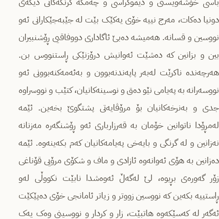
باسی خۆشەویستی و دیموکراسی و چەمکە گرنگەکانی دیکەی
دونیا دەکات، مەرج نییە خۆی یەکێک بێت لە جێبەجێکارانی ئەو
نووسین و قسانە. هەمیشە دەبێ ئاگاداری دووفاقیی ڕۆشنبیران
بین و بزانین کە دەشێت ئەوانیش درۆزنێکی ڕاستنووس بن.
هەرچەندە ناکرێت لەبەر پاپەندنەبوون و بەئەمەکنەبوونی ئەو
نووسەرانە بە پەیامی نێو دەق و نوسینەکانیان، کتێب و نووسراوە
جدی و بەنرخەکانیان بۆ مرۆڤایەتی پشتگوێ بخەین. ئێمە
لەمڕۆدا ناتوانین خۆمان بە قەرزارباری ئەو ڕۆشنگەرە مەزنانە
نەزانین و لە گرنگی و بایەخی پەیامەکانیان کەم بکەینەوە. ئێمە
دەزانین بە هۆی ئەوانەوە ئازادی و ماف و شکۆی مرۆیی قۆناغی
زۆر گەورەی بڕیوە، لێ لەگەڵ ئەوەشدا نابێت نکووڵی لەو
ڕاستییە بکەین کە نووسین زووتر و زیاتر ئامانجی خۆی دەپێکێت
ئەگەر لە کەسێکەوە هاتبێت، زار و کردار و نووسینی وەک یەک