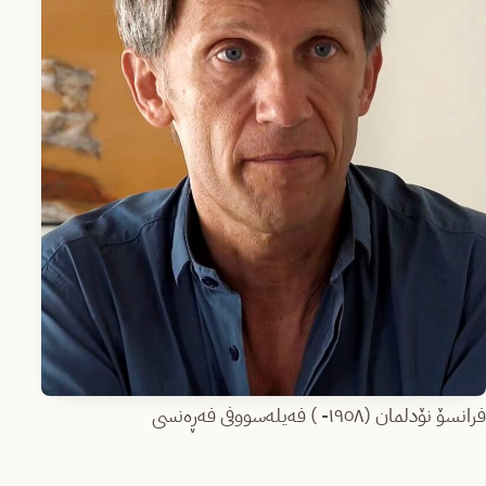
فرانسۆ نۆدلمان (١٩٥٨- ) فەیلەسووفی فەڕەنسی