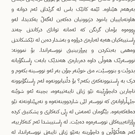
بەرهەم هێناوە. ئێمە کاتێک باس لە گرێدانی ئەم دوانە و
هاوتەبایییان یاخود دژبوونیان دەکەین لەگەڵ یەکدیدا، لەو
ڕووەوە بۆمان گرنگن کە ئەمانە توانای درکاندنی چەند
ڕاستییەکیان هەیە لەبارەی درۆوە و بەشدار دەبن لە تێکشکاندنی
وەهمی بەبتکردن و پیرۆزبینینی نووسەراندا. بۆ نموونە:
نووسەرێک هەوڵی داوە دەربارەی هەندێک بابەت ڕاستگۆیانە
بدوێت و بنووسێت، منی خوێنەر چۆن بەر ئەو نووسینە بکەوم و
درک بە ڕاستبوونەکەی بکەم؟ بۆ دڵنیابوونەوە لەم ڕاستگۆبوونە
ناچارین دابچۆڕێینە نێو ژیانی تایبەتییەوە، بچینە ئەو شوێنە
جێهڵراوانەی کە نووسەر لێی شاردووینەتەوە و نەیهێناونەتە نێو
دەقەکەیەوە. بێگومان ئەمەش لە ڕێی کنەکاری و پشکنینی کردە
ڕۆژانەیییەکانی نووسەرەوە دەبێت. لە ڕاستییشدا ئەم کنەکارییە،
ئەم هەڵکۆڵین و داچۆڕینە بەنێو ژیانی تایبەتی نووسەراندا، لە