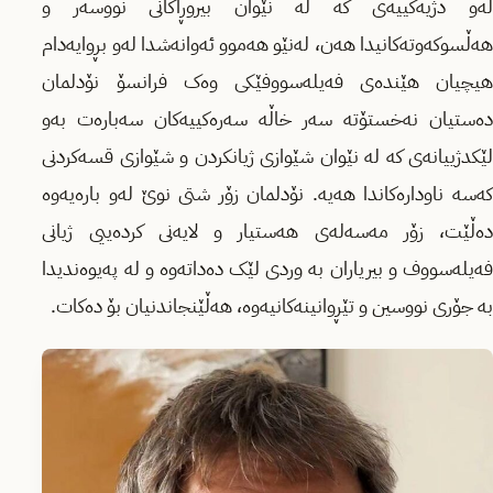
لەو دژیەکییەی کە لە نێوان بیروڕاکانی نووسەر و
هەڵسوکەوتەکانیدا هەن، لەنێو هەموو ئەوانەشدا لەو بڕوایەدام
هیچیان هێندەی فەیلەسووفێکی وەک فرانسۆ نۆدلمان
دەستیان نەخستۆتە سەر خاڵە سەرەکییەکان سەبارەت بەو
لێکدژییانەی کە لە نێوان شێوازی ژیانکردن و شێوازی قسەکردنی
کەسە ناودارەکاندا هەیه. نۆدلمان زۆر شتی نوێ لەو بارەیەوە
دەڵێت، زۆر مەسەلەی هەستیار و لایەنی کردەییی ژیانی
فەیلەسووف و بیریاران بە وردی لێک دەداتەوە و لە پەیوەندیدا
بە جۆری نووسین و تێڕوانینەکانیەوە، هەڵێنجاندنیان بۆ دەکات.