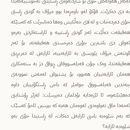
لەگەڵ هەوڵەکانی خۆی بۆ شاردنەوەی ڕاستێتیی نەخۆشییەکەیدا
بە دی دەکرێت. فۆکۆ لەو باوەڕەدا بوو مرۆڤ بە گوتنی ڕاستی
خۆی دەردەخات و لە لای خەڵکیش وەها دەناسرێت کە کەسێکە
هەقیقەت دەڵێت، ئەم گوتنی ڕاستییە و ئاراستەکردنی بەرەو
ئەوانی دی باشترین جۆری دەرخستنی هەقیقەتە، بۆ ئەم
گوتنەش مرۆڤ پێویستی بە ئازایەتییە، ئازایەتی لە دەربڕینی
هەقیقەتدا، وەک چۆن فەیلەسووفانی ڕیواقی دژ بە ستەمکاری
هەمان ئازایەتییان هەبوو، بۆ پشتیوانی لەمەش نموونەی
چەندین فەیلەسووفی جوامێر کە باجی ڕاستگۆیییان داوە
دەهێنێتەوە، ئا لێرەدایە نۆدلمان دەپرسێت: لەژێر ڕۆشناییی
ئەمەدا مافی تەواوەتیی ئەوەمان هەیە کە بپرسین ئاخۆ کەسێک
کە بەم شێوەیە باسی ئازایەتی دەکات، لە ڕاستیدا خۆی بەو
شێوەیە ئازایە؟