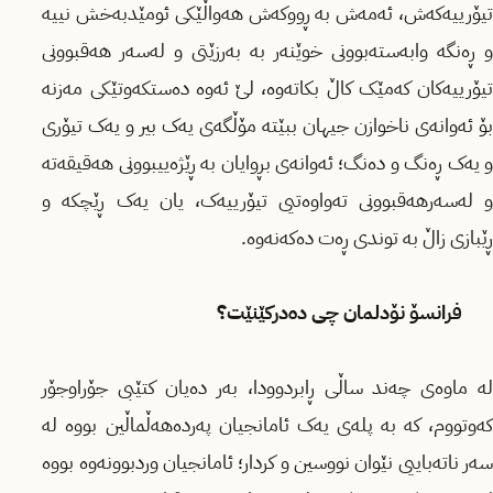
تیۆرییەکەش، ئەمەش بە ڕووکەش هەواڵێکی ئومێدبەخش نییە
و ڕەنگە وابەستەبوونی خوێنەر بە بەرزێتی و لەسەر هەقبوونی
تیۆرییەکان کەمێک کاڵ بکاتەوە، لێ ئەوە دەستکەوتێکی مەزنە
بۆ ئەوانەی ناخوازن جیهان ببێتە مۆڵگەی یەک بیر و یەک تیۆری
و یەک ڕەنگ و دەنگ؛ ئەوانەی بڕوایان بە ڕێژەییبوونی هەقیقەتە
و لەسەرهەقبوونی تەواوەتیی تیۆرییەک، یان یەک ڕێچکە و
ڕێبازی زاڵ بە توندی ڕەت دەکەنەوە.
فرانسۆ نۆدلمان چی دەدرکێنێت؟
لە ماوەی چەند ساڵی ڕابردوودا، بەر دەیان کتێبی جۆراوجۆر
کەوتووم، کە بە پلەی یەک ئامانجیان پەردەهەڵماڵین بووە لە
سەر ناتەباییی نێوان نووسین و کردار؛ ئامانجیان وردبوونەوە بووە