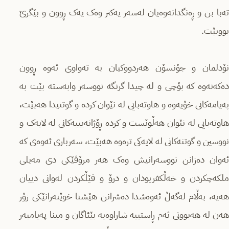
تەبا بن و ڕەنگدانەوەیان لەسەر یەکتر وەک یەک ڕوون و بێگرێ
بووبێت.
نۆدلمان و جۆنسۆن هەردووکیان بە تەواوی ئەوە ڕوون
دەکەنەوە کە بۆچی و لە چیدا گرنگە نووسەر وابەستە بێت بە
پەیامەکانی خۆیەوە و هاوتەبایی لە نێوان کردە و گوتنیدا هەبێت،
هاوتەبایی لە نێوان هەڵوێست و کردە ڕۆژانەیییەکانی لە لایەک و
نووسین و گوتنەکانی لە لایەکی ترەوە هەبێت، سەرباری ئەوەی کە
ئەوان دەزانن نووسەرانیش وەک هەر مرۆڤێکی دی مەیلی
ملکەچکردن و خەڵکفریودان و درۆ و فێڵکردن لەوانی دییان
هەیە، بەڵام لەگەڵ ئەوەشدا دەشزانن هێشتا خوێنەرانێکی زۆر
هەن لە هەبوونی ئەم ڕاستییە شاراوەیە بێئاگان و مینا پەیامبەر