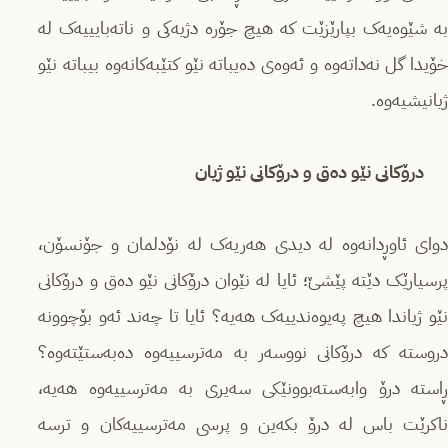
بە شێوەیەک بپارێزێت کە هیچ جۆرە دژیەکی و ناتەبایییەک لە
خۆیدا گل نەداتەوە و ئەوەی دەیباتە نێو کتێبەکانەوە بیباتە نێو
ژیانیشیەوە.
درۆکانی نێو دەق و درۆکانی نێو ژیان
دوای ئاوڕدانەوە لە دیدی هەریەک لە نۆدلمان و جۆنسۆن،
پرسیارێک دێتە پێشێ؛ ئایا لە نێوان درۆکانی نێو دەق و درۆکانی
نێو ژیاندا هیچ پەیوەندییەک هەیە؟ ئایا تا چەند ئەو بۆچوونە
دروستە کە درۆکانی نووسەر بە مەترسییەوە دەبەستێتەوە؟
ڕاستە درۆ وابەستەبوونێکی سەیری بە مەترسییەوە هەیە،
ناکرێت باس لە درۆ بکەین و پرسی مەترسییەکان و ترسە