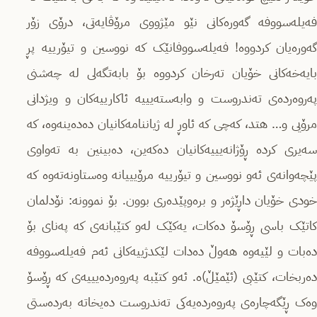
فەیلەسووفە گەورەکانی نێو مێژووی مرۆڤایەتی، درۆی زۆر
گەورەیان کردووه! فەیلەسووفانێک کە نووسین و تیۆرییە پڕ
بایەخەکانی خۆیان تەرخان کردووە بۆ بابەتگەلی لە چەشنی
پەروەردەی تەندروست و وابەستەیییە ئاکارییەکان و ویژدانی
مرۆیی و… هتد، کەچی کە ئاوڕ لە ژیاننامەکانیان دەدەینەوە، کە
سەیری کردە ڕۆژانەیییەکانیان دەکەین، دەبینین بە تەواوی
پێچەوانەی ئەو نووسین و تیۆرییە مرۆیییانە وەستاونەتەوە کە
خودی خۆیان داڕێژەر و برەوپێدەری بوون. بۆ نموونە: نۆدلمان
کاتێک باسی ڕۆسۆ دەکات، یەکێک لەو کتێبانەی کە پەنای بۆ
دەبات و لێیەوە هەوڵ دەدات لێکدژییەکانی ئەم فەیلەسووفە
دەربخات، کتێبی (ئێمێڵ)ە. ئەو کتێبە پەروەردەیییەی کە ڕۆسۆ
وەک ڕێگەچارەی پەروەردەیەکی تەندروست دەیخاتە بەردەستی