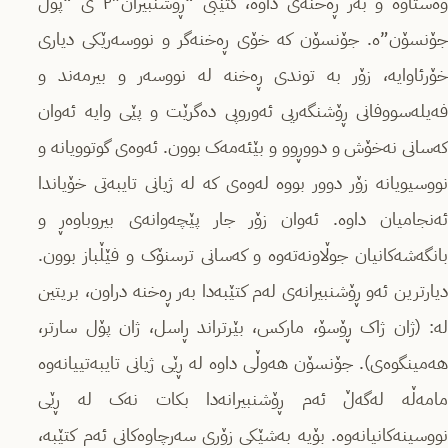
وەستاوە و بەر ڕەخنەی داوە، کتێبی “ڕۆشنبیران”۲ ی “پۆڵ
جۆنسۆن”ە. جۆنسۆن کە خۆی ڕەخنەگر و نووسەرێکی دیاری
خۆرئاوایە، زۆر بە توندی ڕەخنە لە نووسەر و بیرمەند و
فەیلەسووفانی ڕۆشنگەریی ئەوروپی دەگرێت و پێی وایە ئەوان
کەسانی نەخۆش و دووڕوو و بێئەمەک بوون. ئەوەی گوتوویانە و
نووسیویانە زۆر دوور بووە لەوەی کە لە ژیانی تایبەتی خۆیاندا
ئەنجامیان داوە. ئەوان زۆر جار پێچەوانەی بیروباوەڕ و
بانگەشەکانیان جوڵاونەتەوە و کەسانی ترسنۆک و فێڵباز بوون.
دیارترین ئەو ڕۆشنبیرانەی لەم کتێبەدا بەر ڕەخنە دراون، بریتین
لە: (ژان ژاک ڕۆسۆ، مارکس، بێرتراند ڕاسل، ژان پۆل سارتر،
هەمینگوەی). جۆنسۆن هەوڵی داوە لە ڕێی ژیانی تایبەتییانەوە
مامەڵە لەگەڵ ئەم ڕۆشنبیرانەدا بکات نەک لە ڕێی
نووسینەکانیانەوە. بۆیە بەشێکی زۆری سەرچاوەکانی ئەم کتێبە،