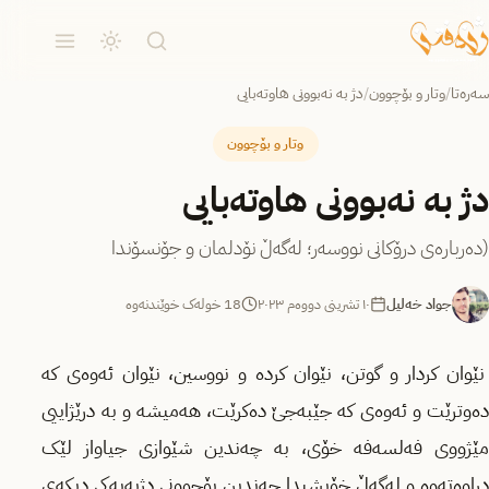
سەرەتا
/
وتار و بۆچوون
/
دژ بە نەبوونی هاوتەبایی
وتار و بۆچوون
دژ بە نەبوونی هاوتەبایی
(دەربارەی درۆکانی نووسەر؛ لەگەڵ نۆدلمان و جۆنسۆندا
جواد خەلیل
١٠ تشرینی دووەم ٢٠٢٣
18 خولەک خوێندنەوە
نێوان کردار و گوتن، نێوان کردە و نووسین، نێوان ئەوەی کە
دەوترێت و ئەوەی کە جێبەجێ دەکرێت، هەمیشە و بە درێژاییی
مێژووی فەلسەفە خۆی، بە چەندین شێوازی جیاواز لێک
دراوەتەوە و لەگەڵ خۆیشیدا چەندین بۆچوونی دژبەیەکی دیکەی