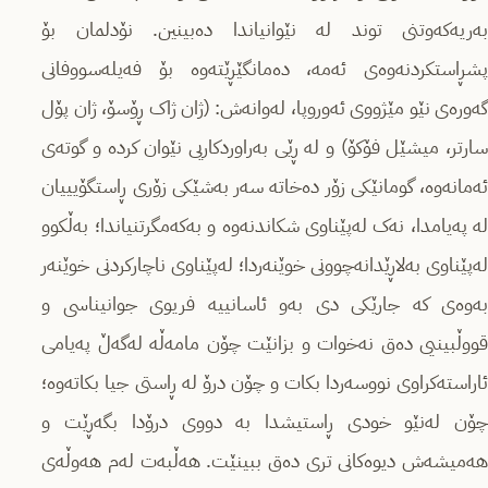
بەریەکەوتنی توند لە نێوانیاندا دەبینین. نۆدلمان بۆ
پشڕاستکردنەوەی ئەمە، دەمانگێڕێتەوە بۆ فەیلەسووفانی
گەورەی نێو مێژووی ئەوروپا، لەوانەش: (ژان ژاک ڕۆسۆ، ژان پۆل
سارتر، میشێل فۆکۆ) و لە ڕێی بەراوردکاریی نێوان کردە و گوتەی
ئەمانەوە، گومانێکی زۆر دەخاتە سەر بەشێکی زۆری ڕاستگۆیییان
لە پەیامدا، نەک لەپێناوی شکاندنەوە و بەکەمگرتنیاندا؛ بەڵکوو
لەپێناوی بەلاڕێدانەچوونی خوێنەردا؛ لەپێناوی ناچارکردنی خوێنەر
بەوەی کە جارێکی دی بەو ئاسانییە فریوی جوانیناسی و
قووڵبینیی دەق نەخوات و بزانێت چۆن مامەڵە لەگەڵ پەیامی
ئاراستەکراوی نووسەردا بکات و چۆن درۆ لە ڕاستی جیا بکاتەوە؛
چۆن لەنێو خودی ڕاستیشدا بە دووی درۆدا بگەڕێت و
هەمیشەش دیوەکانی تری دەق ببینێت. هەڵبەت لەم هەوڵەی