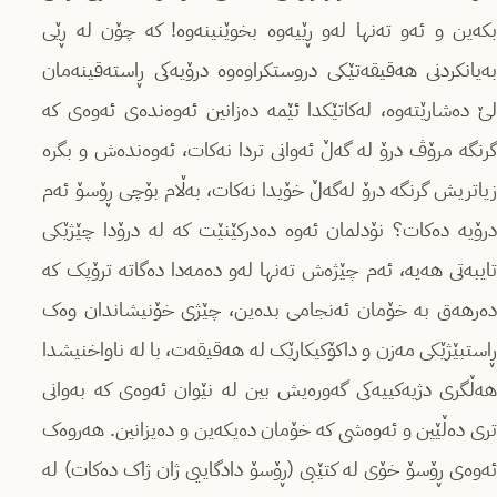
بکەین و ئەو تەنها لەو ڕێیەوە بخوێنینەوە! کە چۆن لە ڕێی
بەیانکردنی هەقیقەتێکی دروستکراوەوە درۆیەکی ڕاستەقینەمان
لێ دەشارێتەوە، لەکاتێکدا ئێمە دەزانین ئەوەندەی ئەوەی کە
گرنگە مرۆڤ درۆ لە گەڵ ئەوانی تردا نەکات، ئەوەندەش و بگرە
زیاتریش گرنگە درۆ لەگەڵ خۆیدا نەکات، بەڵام بۆچی ڕۆسۆ ئەم
درۆیە دەکات؟ نۆدلمان ئەوە دەدرکێنێت کە لە درۆدا چێژێکی
تایبەتی هەیە، ئەم چێژەش تەنها لەو دەمەدا دەگاتە ترۆپک کە
دەرهەق بە خۆمان ئەنجامی بدەین، چێژی خۆنیشاندان وەک
ڕاستبێژێکی مەزن و داکۆکیکارێک لە هەقیقەت، با لە ناواخنیشدا
هەڵگری دژیەکییەکی گەورەیش بین لە نێوان ئەوەی کە بەوانی
تری دەڵێین و ئەوەشی کە خۆمان دەیکەین و دەیزانین. هەروەک
ئەوەی ڕۆسۆ خۆی لە کتێبی (ڕۆسۆ دادگاییی ژان ژاک دەکات) لە