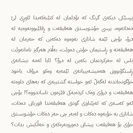
پرسێکی دیکەی گرنگ کە نۆدلمان لە کتێبەکەیدا ئاوڕی لێ
دەداتەوە، پرسی خۆشویستنی هەقیقەت و ڕقلێبوونەوەیە لە
درۆ، بۆچی ئێمە شانازی بەوەوە دەکەین کە حەزمان لە
هەقیقەتە و ڕاستیمان خۆش دەوێت، بەڵام هەرگیز نامانەوێت
باس لە حەزکردنمان بکەین لە درۆ؟ ئایا ئەمە نیشانەی
ڕاستگۆبوونی هەمیشەیییانەی ئێمەیە وەکو مرۆڤ یاخود
خۆگونجاندنە لەگەڵ ئەو خواستە گشتییەی کە بەهای داوەتە
هەقیقەت و درۆی وەک کردەیەکی قێزەون ناساندووە؟! بۆچی
ئەو کەسەی کە لەپێناوی گوتنی هەقیقەتدا قوربانی دەدات،
شانازی بە خۆیەوە دەکات و لەبەر چی حەز دەکات خۆشویستنی
خۆی بۆ هەقیقەت پیشانی دەوروبەرەکەی و خەڵکیش بدات؟