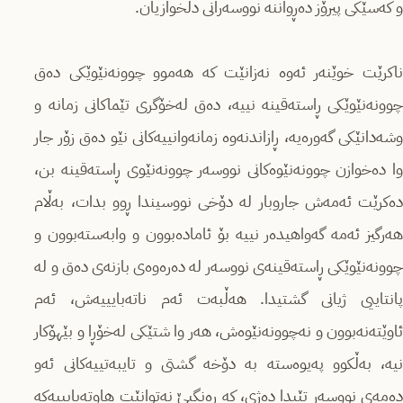
و کەسێکی پیرۆز دەڕواننە نووسەرانی دڵخوازیان.
ناکرێت خوێنەر ئەوە نەزانێت کە هەموو چوونەنێوێکی دەق
چوونەنێوێکی ڕاستەقینە نییە، دەق لەخۆگری تێماکانی زمانە و
وشەدانێکی گەورەیه، ڕازاندنەوە زمانەوانییەکانی نێو دەق زۆر جار
وا دەخوازن چوونەنێوەکانی نووسەر چوونەنێوی ڕاستەقینە بن،
دەکرێت ئەمەش جاروبار لە دۆخی نووسیندا ڕوو بدات، بەڵام
هەرگیز ئەمە گەواهیدەر نییە بۆ ئامادەبوون و وابەستەبوون و
چوونەنێوێکی ڕاستەقینەی نووسەر لە دەرەوەی بازنەی دەق و لە
پانتاییی ژیانی گشتیدا. هەڵبەت ئەم ناتەبایییەش، ئەم
ئاوێتەنەبوون و نەچوونەنێوەش، هەر وا شتێکی لەخۆڕا و بێهۆکار
نیە، بەڵکوو پەیوەستە بە دۆخە گشتی و تایبەتییەکانی ئەو
دەمەی نووسەر تێیدا دەژی، کە ڕەنگبێ نەتوانێت هاوتەبایییەکە