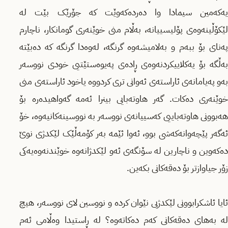
یەکەمین سیمادا وا دەردەکەوێت کە جۆرێک بێت لە
لێکۆڵینەوەی پۆلیسییانە، بەڵام منی خوێنەری گومانکار، ناچارم
پەنای بۆ ببەم و بەلامیشەوە گرنگە، لەوەدا گرنگە کە دەبێتە
بەڵگە بۆ یەکلاییکردنەوەی ڕادەی پەیوەستێتیی خودی نووسەر
بەو پەیامانەی ئاراستەی ئەوانی تری کردووە یاخود ئاراستەی منی
خوێنەری دەکات. گەر هاوتەبایی بینرا ئەمە گەواهیدەرە بۆ
هەبوونی هاوتەباییی کەسییانەی نووسەر بە نووسینەکانیەوە، خۆ
ئەگەر پێچەوانەکەشی بوو، ئەوا ئێمە بەر کۆمەڵێک لێکدژی نوێ
دەکەوین و ناچارین لە سۆنگەی ئەو لێکدژانەوە خوێندنەوەیەکی
زۆر جیاوازتر بۆ دەقەکانی بکەین.
ئایا ئاشکرابوونی لێکدژیی نێوان کردە و نووسین لای نووسەر، هیچ
لە بەهای دەقەکانی کەم دەکاتەوە؟ لە ڕاستیدا وەڵامی ئەم