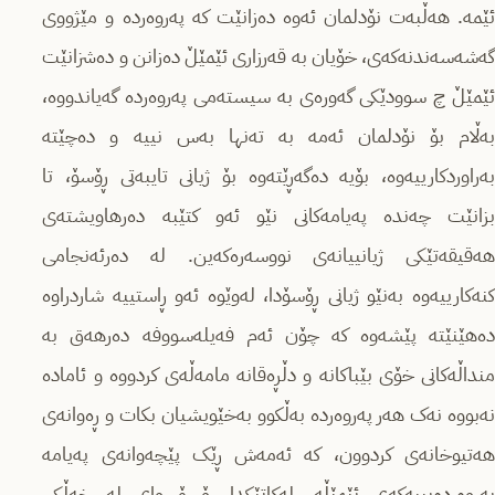
ئێمە. هەڵبەت نۆدلمان ئەوە دەزانێت کە پەروەردە و مێژووی
گەشەسەندنەکەی، خۆیان بە قەرزاری ئێمێڵ دەزانن و دەشزانێت
ئێمێڵ چ سوودێکی گەورەی بە سیستەمی پەروەردە گەیاندووە،
بەڵام بۆ نۆدلمان ئەمە بە تەنها بەس نییە و دەچێتە
بەراوردکارییەوە، بۆیە دەگەڕێتەوە بۆ ژیانی تایبەتی ڕۆسۆ، تا
بزانێت چەندە پەیامەکانی نێو ئەو کتێبە دەرهاویشتەی
هەقیقەتێکی ژیانییانەی نووسەرەکەین. لە دەرئەنجامی
کنەکارییەوە بەنێو ژیانی ڕۆسۆدا، لەوێوە ئەو ڕاستییە شاردراوە
دەهێنێتە پێشەوە کە چۆن ئەم فەیلەسووفە دەرهەق بە
منداڵەکانی خۆی بێباکانە و دڵڕەقانە مامەڵەی کردووە و ئامادە
نەبووە نەک هەر پەروەردە بەڵکوو بەخێویشیان بکات و ڕەوانەی
هەتیوخانەی کردوون، کە ئەمەش ڕێک پێچەوانەی پەیامە
پەروەردەیییەکەی ئێمێڵە. لەکاتێکدا ڕۆسۆ وای لە خەڵکی