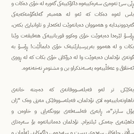
ڕێی سێ تەوەری سەرەکییەوە داکۆکییەکی گەورە لە خۆی دەکات و
باس لەوە دەکات کە ئەو لە هەمبەر گەلەگۆمەکەیەکی
گەردوونیدایە و هەمووان دەیانەوێت لەکەدار و تاوانباری بکەن،
ڕۆسۆ لێرەدا دەیەوێت خۆی وەکوو قوربانییەکی هەقیقەت وێنا
بکات و لە هەموو بەرپرسیارێتیەک خۆی دابماڵێت! ڕۆسۆ بە
گوتەی نۆدلمان دەیەوێت وا لە درۆکانی خۆی بکات کە لە ڕووی
ئەخلاقی و عەقڵییەوە پەسەندکراو بن و مشتومڕ نەخەنەوە.
یەکێکی تر لەو فەیلەسووفانەی کە دەچنە خانەی
ناهاوتەبایییەوە لای نۆدلمان، فەیلەسووفێکی مەزنی وەک “ژان
پۆل سارتر”ە، ڕابەری فەلسەفەی بوونگەرایی و خاوەن و
داهێنەری چەمکی ئیلتیزام. نۆدلمان دەمانباتەوە بۆ سەرەتای
ساڵانی چلەکانی سەدەی بیست و سەردەمی داگیرکاریی ئەڵمان و