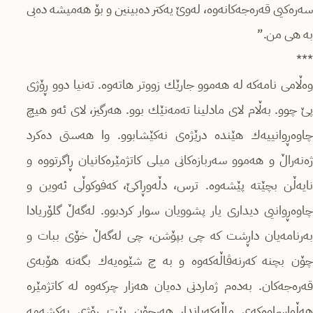
سەرەكیی قەرەجەكانەوە، لەوێ یەكتر دەبینین و بۆ هەمیشە دەبی
بە هی من.”
***
وەڵامی نامەكە لە هەموو جارێك زووتر هاتەوە. تەنیا دوو ڕۆژی
پێ چوو. بەڵام لای مادلینا تەمەنێك بوو. هەرگیز، لای ئەو هیچ
چاوەڕوانییەك هێندە درێژەی نەكێشابوو. وا هەستی دەكرد
ژەنەراڵ و هەموو سەربازەكانی میلی كاتژمێرەكانیان ڕاگرتووە و
نایەڵن بچێتە پێشەوە. ترس، دڵەوڕاكێ، كەفوكوڵی ئەوین و
چاوەڕوانیی دیداری یار پشوویان سوار كردبوو. لەگەڵ گلۆریادا
بەرنامەیان داڕشت كە چی بپۆشن، چی لەگەڵ خۆی ببات و
چۆن بچنە كەرنەڤاڵەكەوە و بە چ شێوەیەك بگەنە هۆبەی
قەرەجەكان. بەدەم ژماردنی دەیان هەزار چركەوە لە كاتژمێرە
هەڵواسراوەكەی ماڵەكەیاندا، هەرچۆن بێت ڕۆژی یەكشەمە