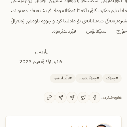
و ئەویندارێكی شكستخواردووەوە سەیری چاوانی پڕفرمێسكی
مادلینای دەكرد. گلۆریا كە تا ئەوكاتە وەك فریشتەیەك دەینواند،
شیرەبزەیەكی شەیتانانەی بۆ مادلینا كرد و چووە باوەشی ژەنەراڵ
خۆزێ ستێفانۆس فێرناندێزەوە.
پاریس
16ی ئۆكتۆبەری 2023
#چیرۆک
#چیرۆکی کوردی
#دڵشاد هیوا
هاوبەشکردن: