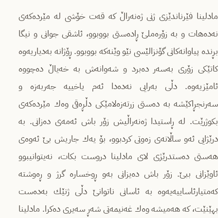
مادلینا فێرناندێزی ژنی ژەنەراڵ كە قەت خۆشی لە مێردەكەی
نەدەهات و بە زۆرەملێ ڕادەستی بووبوو، ئاشقی جوانی و نیگا
بڕندە پیاوانەكانی گۆنزالێسی نێو وێنەكە بووبوو. ڕۆژانە بەدیاریەوە
كاتێكی زۆری بەسەر دەبرد و شەوانەش بە خەیاڵ دەچووە
ئامێزیەوە. دڵی بەرایی نەدەدا ئەم یاخییە جەربەزە و
سەرنجڕاكێشە بە دەستی زرتەزەلامێكی دڵڕەقی وەك مێردەكەی
بكوژرێت. لە ڕاستیدا ژەنەراڵیش زۆر باش ئەمەی دەزانی. بە
درێژایی ئەو ساڵانەی زەوتی كردبوو، بۆ یەك جاریش بێ ئەوەی
هەستی دەستدرێژی لای مادلینا دروست بكات، نەیتوانیبوو
ئاوێزانی ببێ. زۆر باش دەیزانی بەو ڕوخسارە گرژ و ڕەوشتە
كەمتیارئاساییەیەوە بە ئاسانی ناتوانێ دڵی ژنێك بەدەست
بهێنێت، كە هەمیشە وەك غەنیمەتی شەڕ سەیری دەكرا. مادلینا