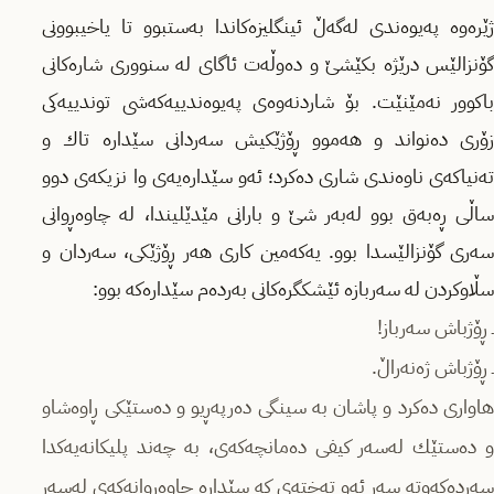
ژێرەوە پەیوەندی لەگەڵ ئینگلیزەكاندا بەستبوو تا یاخیبوونی
گۆنزالێس درێژە بكێشێ و دەوڵەت ئاگای لە سنووری شارەكانی
باكوور نەمێنێت. بۆ شاردنەوەی پەیوەندییەكەشی توندییەكی
زۆری دەنواند و هەموو ڕۆژێكیش سەردانی سێدارە تاك و
تەنیاكەی ناوەندی شاری دەكرد؛ ئەو سێدارەیەی وا نزیكەی دوو
ساڵی ڕەبەق بوو لەبەر شێ و بارانی مێدێلیندا، لە چاوەڕوانی
سەری گۆنزالێسدا بوو. یەكەمین كاری هەر ڕۆژێكی، سەردان و
سڵاوكردن لە سەربازە ئێشكگرەكانی بەردەم سێدارەكە بوو:
ـ ڕۆژباش سەرباز!
ـ ڕۆژباش ژەنەراڵ.
هاواری دەكرد و پاشان بە سینگی دەرپەڕیو و دەستێكی ڕاوەشاو
و دەستێك لەسەر كیفی دەمانچەكەی، بە چەند پلیكانەیەكدا
سەردەكەوتە سەر ئەو تەختەی كە سێدارە چاوەڕوانەكەی لەسەر