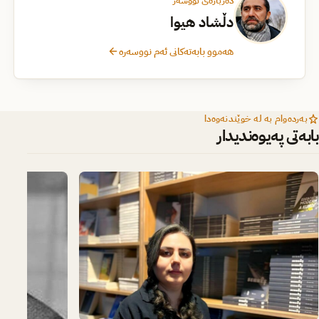
دەربارەی نووسەر
دڵشاد هیوا
هەموو بابەتەکانی ئەم نووسەرە
بەردەوام بە لە خوێندنەوەدا
بابەتی پەیوەندیدار