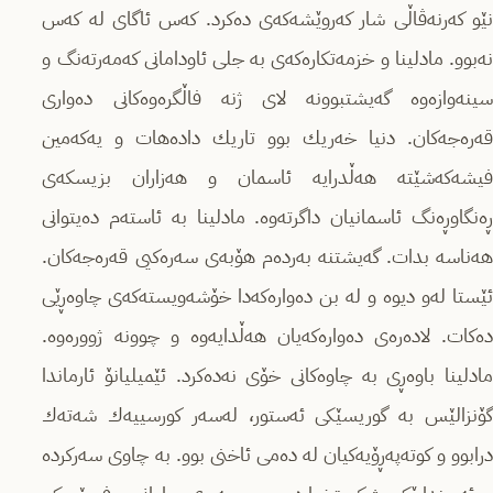
نێو كەرنەڤاڵی شار كەروێشەكەی دەكرد. كەس ئاگای لە كەس
نەبوو. مادلینا و خزمەتكارەكەی بە جلی ئاودامانی كەمەرتەنگ و
سینەوازەوە گەیشتبوونە لای ژنە فاڵگرەوەكانی دەواری
قەرەجەكان. دنیا خەریك بوو تاریك دادەهات و یەكەمین
فیشەكەشێتە هەڵدرایە ئاسمان و هەزاران بزیسكەی
ڕەنگاوڕەنگ ئاسمانیان داگرتەوە. مادلینا بە ئاستەم دەیتوانی
هەناسە بدات. گەیشتنە بەردەم هۆبەی سەرەكیی قەرەجەكان.
ئێستا لەو دیوە و لە بن دەوارەكەدا خۆشەویستەكەی چاوەڕێی
دەكات. لادەرەی دەوارەكەیان هەڵدایەوە و چوونە ژوورەوە.
مادلینا باوەڕی بە چاوەكانی خۆی نەدەكرد. ئێمیلیانۆ ئارماندا
گۆنزالێس بە گوریسێكی ئەستور، لەسەر كورسییەك شەتەك
درابوو و كوتەپەڕۆیەكیان لە دەمی ئاخنی بوو. بە چاوی سەركردە