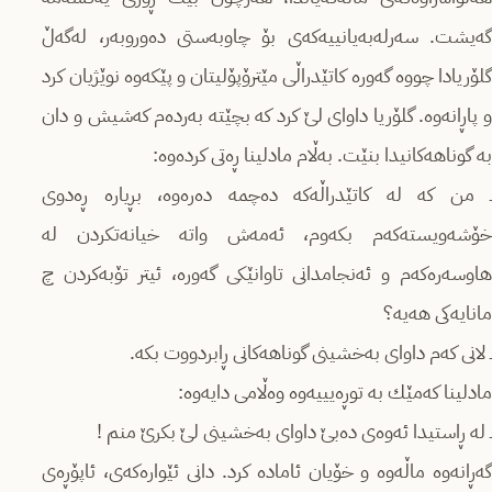
گەیشت. سەرلەبەیانییەكەی بۆ چاوبەستی دەوروبەر، لەگەڵ
گلۆریادا چووە گەورە كاتێدراڵی مێترۆپۆلیتان و پێكەوە نوێژیان كرد
و پاڕانەوە. گلۆریا داوای لێ كرد كە بچێتە بەردەم كەشیش و دان
بە گوناهەكانیدا بنێت. بەڵام مادلینا ڕەتی كردەوە:
ـ من كە لە كاتێدراڵەكە دەچمە دەرەوە، بڕیارە ڕەدوی
خۆشەویستەكەم بكەوم، ئەمەش واتە خیانەتكردن لە
هاوسەرەكەم و ئەنجامدانی تاوانێكی گەورە، ئیتر تۆبەكردن چ
مانایەكی هەیە؟
ـ لانی كەم داوای بەخشینی گوناهەكانی ڕابردووت بكە.
مادلینا كەمێك بە توڕەیییەوە وەڵامی دایەوە:
ـ لە ڕاستیدا ئەوەی دەبێ داوای بەخشینی لێ بكرێ منم !
گەڕانەوە ماڵەوە و خۆیان ئامادە كرد. دانی ئێوارەكەی، ئاپۆڕەی