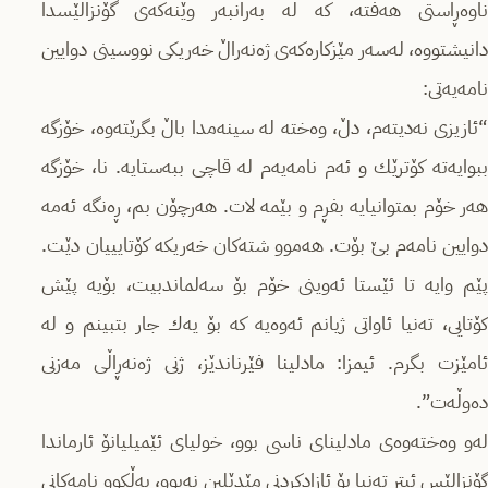
ناوەڕاستی هەفتە، كە لە بەرانبەر وێنەكەی گۆنزالێسدا
دانیشتووە، لەسەر مێزكارەكەی ژەنەراڵ خەریكی نووسینی دوایین
نامەیەتی:
“ئازیزی نەدیتەم، دڵ، وەختە لە سینەمدا باڵ بگرێتەوە، خۆزگە
ببوایەتە كۆترێك و ئەم نامەیەم لە قاچی ببەستایە. نا، خۆزگە
هەر خۆم بمتوانیایە بفڕم و بێمە لات. هەرچۆن بم، ڕەنگە ئەمە
دوایین نامەم بێ بۆت. هەموو شتەكان خەریكە كۆتایییان دێت.
پێم وایە تا ئێستا ئەوینی خۆم بۆ سەلماندبیت، بۆیە پێش
كۆتایی، تەنیا ئاواتی ژیانم ئەوەیە كە بۆ یەك جار بتبینم و لە
ئامێزت بگرم. ئیمزا: مادلینا فێرناندێز، ژنی ژەنەڕاڵی مەزنی
دەوڵەت”.
لەو وەختەوەی مادلینای ناسی بوو، خولیای ئێمیلیانۆ ئارماندا
گۆنزالێس ئیتر تەنیا بۆ ئازادكردنی مێدێلین نەبوو، بەڵكوو نامەكانی