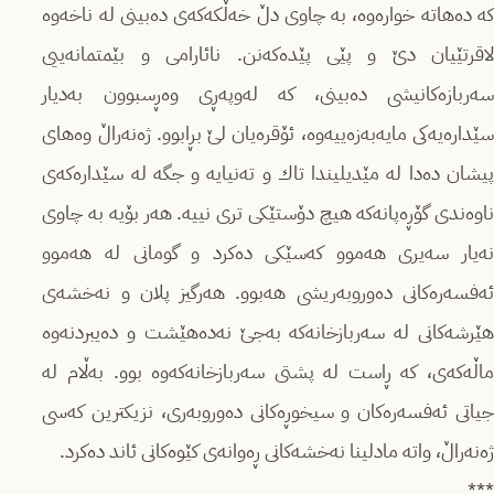
كە دەهاتە خوارەوە، بە چاوی دڵ خەڵكەكەی دەبینی لە ناخەوە
لاقرتێیان دێ و پێی پێدەكەنن. نائارامی و بێمتمانەییی
سەربازەكانیشی دەبینی، كە لەوپەڕی وەڕسبوون بەدیار
سێدارەیەكی مایەبەزەییەوە، ئۆقرەیان لێ بڕابوو. ژەنەراڵ وەهای
پیشان دەدا لە مێدیلیندا تاك و تەنیایە و جگە لە سێدارەكەی
ناوەندی گۆڕەپانەكە هیچ دۆستێكی تری نییە. هەر بۆیە بە چاوی
نەیار سەیری هەموو كەسێكی دەكرد و گومانی لە هەموو
ئەفسەرەكانی دەوروبەریشی هەبوو. هەرگیز پلان و نەخشەی
هێرشەكانی لە سەربازخانەكە بەجێ نەدەهێشت و دەیبردنەوە
ماڵەكەی، كە ڕاست لە پشتی سەربازخانەكەوە بوو. بەڵام لە
جیاتی ئەفسەرەكان و سیخوڕەكانی دەوروبەری، نزیكترین كەسی
ژەنەراڵ، واتە مادلینا نەخشەكانی ڕەوانەی كێوەكانی ئاند دەكرد.
***