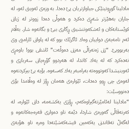
مادلینا گوڕوتینێكی جیاوازتریان پێ دەدا. بە وزەی ئەوینی ئەو، لە
جاران بەهێزتر شەڕی دەكرد و هەوڵی دەدا زووتر لە ژیانی
كوێستانەكان و ئەشكەوتنشینی ڕزگاری ببێ و بگاتەوە شار. بەڵام
ئەم نامەیەی دواییان وەك ئاگرێك بوو كە لە پاوانی ئارامیی وی
بەربووبێ. “ژنی ژەنەراڵی مەزنی دەوڵەت” ئاشقی بوو! باوەڕی
نەدەكرد كە لە یەك كاتدا، لە هەردوو گۆڕەپانی سەربازی و
ئەوینیشدا كەوتووەتە بەرامبەر یەك كەسەوە. بۆیە بێ بیركردنەوە
لەوەی چی ڕوو دەدات، ئێوارەی هەمان ڕۆژ لە وەڵامدا بۆی
دەنووسێت:
“مادلینا لەئامێزنەگیراوەكەم، ڕۆژی یەكشەمە، دانی ئێوارە، لە
كەرنەڤاڵی گەورەی شاردا، دێمە ناو دەواری قەرەجەكانەوە و
لەگەڵ تەقاندنی یەكەمین فیشەكەشێتەدا وەرە ناو هۆبەی