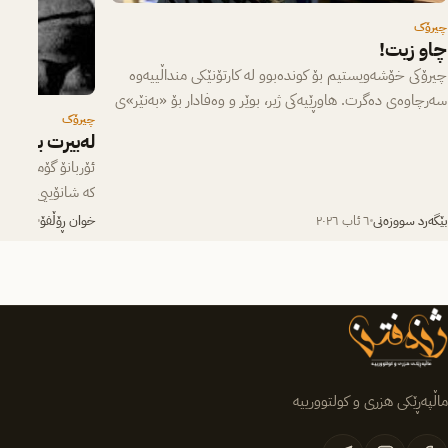
چیرۆک
چاو زیت!
چیرۆکی خۆشەویستیم بۆ کوندەبوو لە کارتۆنێکی منداڵییەوە
سەرچاوەی دەگرت. هاوڕێیەکی ژیر، بوێر و وەفادار بۆ «بەنێر»ی
چیرۆک
بچووک، کە لە یەکەم…
لەبیرت بێت
ئۆربانۆ گۆمێزت لە
کە شانۆییی ”گۆران
سەردەمی پەتای ئە
بێگەرد سووزەنی
٦ ئاب ٢٠٢٦
خوان ڕۆڵفۆ
٥ ئاب ٢٠٢٦
ماڵپەڕێکی هزری و کولتوورییە