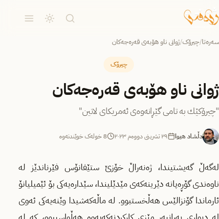
سەرەتا
/
چیرۆک
/
ژوانی ناو هۆبەی قەرەجەكان
چیرۆک
ژوانی ناو هۆبەی قەرەجەكان
"چیرۆكێك بە تامی گێڕانەوەی ئەمریكای لاتین"
دڵشاد هیوا
٢٩ تشرینی دووەم ٢٠٢٣
8 خولەک خوێندنەوە
لەگەڵ گەیشتیندا، ژەنەراڵ خۆزێ ستێفانۆس فێرناندێز لە
ناوەندی گۆڕەپانە دێرینەكەی مێدێلیندا، سێدارەیەكی بۆ ئێمیلیانۆ
ئارماندا گۆنزالێس هەڵخستبوو. لە ماڵەكەشیدا وێنەیەكی ئەوی
لە دیواری بەرانبەر مێزی كاركردنەكەیەوە هەڵواسیبوو، كە لە