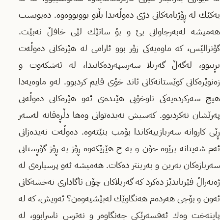
یەكێك لە ڕۆژنامەكانی دژی دەوڵەتدا بڵاو بووبووەوە. دەیویست
هەمیشە لەبەرچاوانی بێ و بۆ ساتێك لێی خافڵ نەبێت.
گۆنزالێس، كە ماوەیەكی زۆر بوو ئارامی لە هێزەكانی دەوڵەت
بڕیبوو، لەگەڵ گەریلا سەرسپەردەكانیدا، لە ئەشكەوت و
زەنوێرەكانی كوێستانەكانی ئاند خۆی قایم كردبوو. لەو ماوەیەدا
هیچ سەركردەیەكی ناوخۆیی هێندەی ئەو هێزەكانی دەوڵەتی
پەرێشان نەكردبوو. كەسیش نەیدەتوانی وەها دڵڕەقانە لەسەر
ڕێی كاروانە سەربازییەكاندا بۆمب بنێتەوە. دەوڵەت نەیدەزانی
ئەم شەیتانە بزێوە چۆن و بە چ هێزێكەوە ڕۆژ بە ڕۆژ گۆڕستانی
سەربازەكان بەرین و بەرینتر دەكات. هەمیشە ئەو پرسیارەی لە
ژەنەراڵ فێرناندێز دەكرد كە گەریلاكان چۆن ئاگاداری نەخشەكانی
ئەون و بۆچی هەردەم هەنگاوێك لەپێشیەوەن؟ ئەویش، كە لە
پایتەخت وەك ئەفسەرێكی جەنگاوەر و نەترس ناسرابوو، لە