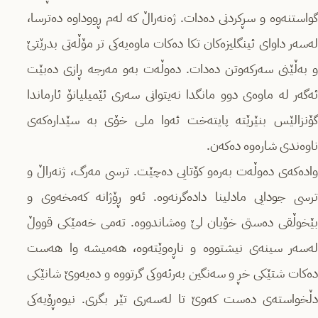
گواستنەوە و سڕكردنی دەدات. ژەنەراڵ كە لەم ڕووداوە دەترسا،
لەسەر داوای ئینگلیزەكان تكا دەكات ماوەیەكی تر مۆڵەتی بدرێتێ
و بەڵێنی سەركەوتن دەدات. دەوڵەت بەو مەرجە ڕازی دەبێت
ئەگەر لە ماوەی دوو مانگدا نەیتوانی سەری ئێمیلیانۆ ئارماندا
گۆنزالێس بنێرێتە پایتەخت ئەوا ملی خۆی بە سێدارەكەی
ناوەندی شارەوە دەكەن.
وادەكەی دەوڵەت بەرەو كۆتایی دەچێت. ترسی مەرگ، ژنەراڵ و
ترسی جودایی مادلینا دادەگرنەوە. ئەو ڕۆژانە كەمخەوی و
بێخوڵقی دەستی خۆیان لێ وەشاندووە. تەمی خەمێكی قووڵ
لەسەر سینەی نیشتووە و ناڕەوێتەوە، هەمیشە وا هەست
دەكات شتێكی خڕ و سەنگین بەرئەوكی گرتووە و دەیەوێ شانێكی
دڵخواستەی دەست كەوێ تا لەسەری تێر بگری. نیوەڕۆیەكی