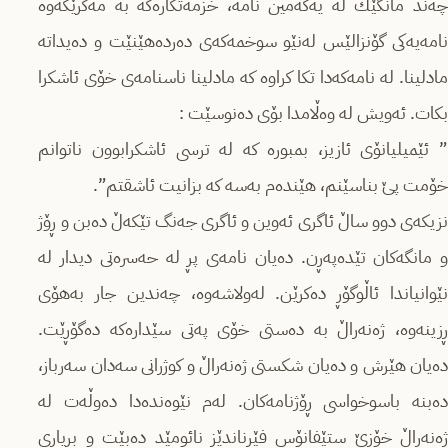
چەند مانگێك لە یەكەمین نامە، خزمەتكارەكە بە مەكرێكەوە
نامەیەكی گۆنزالێس لەنێو سوخمەكەی دەردەهێنێت و دەیداتە
مادلینا. لە نامەكەدا تكا كراوە كە مادلینا ناسنامەی خۆی ئاشكرا
بكات. ئەویش لە وەڵامدا بۆی دەنوسێت :
” ئێمیلیانۆی ئازیز، بمبورە كە لە ترسی ئاشكرابوون ناتوانم
خۆمت پێ بناسێنم، هێندەم بەسە كە بزانیت ئاشقتم”.
نزیكەی دوو ساڵ ئاگری ئەوین و ئاگری جەنگ تێكەڵ دەبن و ڕۆژ
و مانگەكان تێدەپەڕن. دەیان نامەی پڕ لە حەسرەتی دیدار لە
نێوانیاندا ئاڵوگۆڕ دەكرێن. لەولاشەوە، چەندین جار بەهۆی
ڕزینەوە، ژەنەراڵ بە دەستی خۆی پەتی سێدارەكە دەگۆڕێت.
دەیان هێرش و دەیان شكستی ژەنەراڵ و كوژرانی سەدان سەرباز،
دەبنە باسوخواسی ڕۆژنامەكان. لەم نێوەندەدا دەوڵەت لە
ژەنەراڵ خۆزێ ستێفانۆس فێرناندێز نائومێد دەبێت و بڕیاری