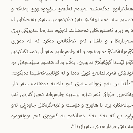
هەڵخرابوو. دەگەیشتە بەردەم ئەڵقەی شۆڕەوەبووی پەتەكە و
دەستی سەر دەمانچەكەی بەرز دەكردەوە و سەری پەنجەكانی لە
داوە زبر و ئەستورەكانی دەخشاند. لەوێوە سەرەتا سەیرێكی ڕیزی
سەربازەكان و پاشان ئەو خەڵكانەی دەكرد كە لە دەوری
گۆڕەپانەكە كۆ دەبوونەوە و لە چاوەڕوانیی هەواڵی دەستگیركردنی
گۆنزالێسدا گوێقوڵاخ دەبوون. بەڵام وەك هەموو سپێدەیەكی تر،
نوتقێكی فەرماندانەی كورتی دەدا و لە كۆتایییەكەشیدا دەیگوت:
“دڵنیا بن بەم زووانە سەری ئەو یاخییە دەهێنمە سەر دار.
یەكەمین خۆراكی ئەم شێرە برسییە چاوەڕوانە دەبێ گەردنی ئەو
خیانەتكارە بێ. با هاوڕێ و دۆست و لایەنگرەكانی چاوەڕێی ئەو
ڕۆژە بن كە یەك یەك دەیانكەم بە گەرووی ئەم بوونەوەرە
مەزنەی خوداوەندی سەربازیدا”.