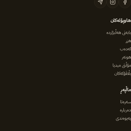
هاوپۆلەکان
بابەتی هەڵبژاردە
هزر
ئەدەب
هونەر
مۆڵتی میدیا
بڵاڤۆکەکان
ماڵپەڕ
سەرەتا
دەربارە
پەیوەندی