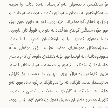
بۆ ساتێكیش نەیدەتوانی ئەو كارەساتە لەیاد بكات وا مێردە
ستەمكارەكەی بە سەدان سەربازی بێبەزەیییەوە بەسەر دایك و
باوكی و خەڵكی گوندەكەیاندا هێنابووی. ئەو بە چاوی خۆی بینی
بوو چۆن منداڵانی گوندی هەڵدەدایە نێو بیرە قووڵەكانی ئاوەوە،
تەنیا بەهۆی ئەوەی برا و باوكەكانیان شەڕی یاسا بەزۆر
سەپێنراوەكانی دەوڵەتیان دەكرد؛ هێشتا بۆنی دوكەڵی ماڵە
سووتاوەكانیان لە لوتیدا بوو. بۆیە هێندەی ماوەیەكی كەم بەسەر
هاتنیاندا بۆ مێدێلین تێپەڕی و نەخشە سەربازییەكانی لەسەر
مێزی كارەكەی ژەنەراڵ بینی، بڕیاری دا دەست بۆ كارێكی
مەترسیدار ببات. كارێك، كە بێ هاوكارێك بەڕێوە نەدەچوو. ئەو
هاوكارەش بێجگە لە گلۆریای خزمەتكاریان كەسی تر نەبوو.
گلۆریا، وەختێ مادلینای دەبینی ئەوقی وێنەكەی گۆنزالێس بووە،