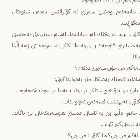
كەم كەم لێی نزیك دەبووەوە.
ـ خانمەكەم وەختێ سەرنج لە گۆنزالێس دەدەن شێوەتان
دەگۆڕێت.
گلۆریا بوو. لە یەكێك لەو ساتانەدا، لەسەر سینییەكی تەختەییی
نەخشێنراو، قاوەیەك و پارچەیەك كێكی لە بەردەم ژنی ژەنەراڵدا
دانا.
ـ مەگەر من چۆن سەیری دەكەم؟
مادلینا كەمێك پەشۆكا. خێرا بەدوایدا گوتی:
ـ نابێ بیرت بۆ هیچ شتێكی تر بچێت. تەنیا بیر لەوە دەكەمەوە …
گلۆریا نەیهێشت قسەكەی تەواو بكات:
ـ خانم، دڵنیا بن بە ئاسانی دەستی هاوسەرەكەتانی پێ ناگات.
بەتایبەتی گەر ئێوە ..
ـ ئەگەر من چی؟ ها، گلۆریا من چی؟