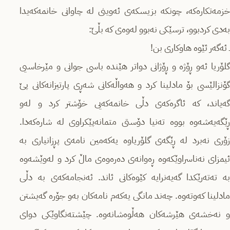
خزمەتكارەكە، چونكە بزیسكەی ئەوینی لە چاوانی خانمەكەیدا
بەدی كردبوو، ترسێكی نەبوو لەوەی كە بڵێ:
ـ ئەگەر ئێوە هاوكاری بن!
گلۆریا ئەو ڕۆژە و ڕۆژانی دواتر هێندە باسی جوانی و مێرخاسیی
گۆنزالێسی بۆ مادلینا كرد و هەواڵەكانی شەڕی پارتیزانەكانی پێ
گەیاند، كە ئاگرەكەی دڵی خانمەكەیی خۆشتر كرد و لەو
ڕێگەیەشەوە بووە تەنیا دۆستی متمانەپێكراوی لە شارەكەدا.
زۆری نەبرد لە ڕێگەی گلۆریاوە یەكەمین نامەی پڕزانیاری بە
ئیمزای نەناسراوێكەوە ڕەوانەی دەرەوەی ماڵ كرد و لەوێشەوە
بە تەتەرێكدا گەیەنرایە كێوەكانی ئاند. ئەنجامەكەی بە دڵی
مادلینا كەوتەوە. چەند مانگی یەكەم نامەكان بەو جۆرە گەیشتن
و نەخشەی هێرشەكان هەڵوەشانەوە. چێشتەنگاوێكی دوای