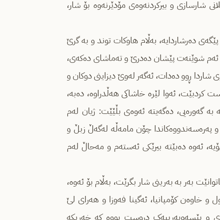
نی شارسازی و بیرکردنەوەی مۆدێرنەوە بۆ شار،
 پێگەی دەرشاردایە، بەڵام هاوکات توند و بە گرێ
وە ئەم شوێنەت پێشان دەدرێ و تەماشای دەکەی،
 شاردا ڕوو دەدات، ئەگەر لەوێ دیزاینی دوکان و
ست کردبێت، ئەوا لێرە خاشاکی هەڵدراوە، دەبە،
ە بە گەورەیی، دەگەیتە ئەوەی بڵێێت: ژیان لەم
 و پەرەسەندووەکاندا چۆن مامەڵە لەگەڵ زبڵ و
یۆیە، ئەوە دەبێتە بیرێکی ئەستەم و مەحاڵ لەم
وانێت بەر بە بەرینی شار بگرێت، بەڵام بۆ ئەوە،
 و خاوەن کۆمپانیا، ئەگینا فەوزا و هەرای لێ
وی و بێسەوبەرییەک دروست بووە کە خەریکە