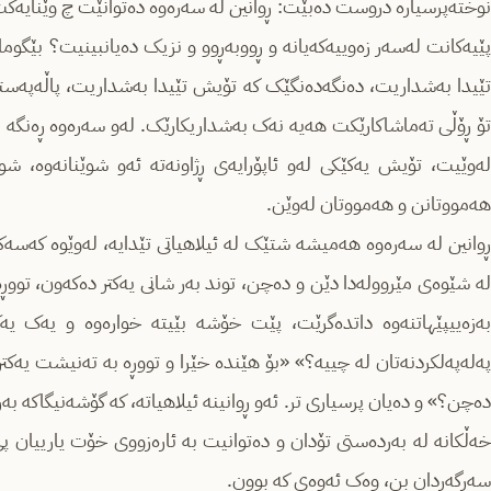
نوختەپرسیارە دروست دەبێت: ڕوانین لە سەرەوە دەتوانێت چ وێنایەکت
پێیەکانت لەسەر زەوییەکەیانە و ڕووبەڕوو و نزیک دەیانبینیت؟ بێگوما
تێیدا بەشداریت، دەنگەدەنگێک کە تۆیش تێیدا بەشداریت، پاڵەپەست
تۆ ڕۆڵی تەماشاکارێکت هەیە نەک بەشداریکارێک. لەو سەرەوە ڕەنگە 
لەوێیت، تۆیش یەکێکی لەو ئاپۆرایەی ڕژاونەتە ئەو شوێنانەوە، ش
هەمووتانن و هەمووتان لەوێن.
ڕوانین لە سەرەوە هەمیشە شتێک لە ئیلاهیاتی تێدایە، لەوێوە کەس
لە شێوەی مێروولەدا دێن و دەچن، توند بەر شانی یەکتر دەکەون، توو
بەزەییپێهاتنەوە داتدەگرێت، پێت خۆشە بێیتە خوارەوە و یەک یە
پەلەپەلکردنەتان لە چییە؟» «بۆ هێندە خێرا و تووڕە بە تەنیشت یەک
دەچن؟» و دەیان پرسیاری تر. ئەو ڕوانینە ئیلاهیاتە، کە گۆشەنیگاکە 
خەڵکانە لە بەردەستی تۆدان و دەتوانیت بە ئارەزووی خۆت یارییان پ
سەرگەردان بن، وەک ئەوەی کە بوون.