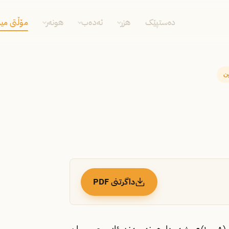
دەستپێک
هزر
ئەدەب
هونەر
مۆڵتی مید
ن
داگرتنی PDF