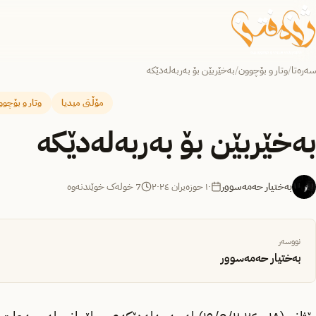
سەرەتا
/
وتار و بۆچوون
/
بەخێربێن بۆ بەربەلەدێکە
مۆڵتی میدیا
وتار و بۆچوو
بەخێربێن بۆ بەربەلەدێکە
بەختیار حەمەسوور
١٠ حوزه‌یران ٢٠٢٤
7 خولەک خوێندنەوە
نووسەر
بەختیار حەمەسوور