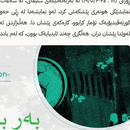
نمایشێکی هونەری پێشکەش کرد، لەو نمایشەدا لە ڕێی حەوت
کورتەڤیدیۆیەک تۆمار کرابوو، کارەکەی پێشان دا. هەڵبژاردنی ئ
لەوێدا پێشان دران، هەڵگری چەند ئایدیایەک بوون، کە لەم یاد