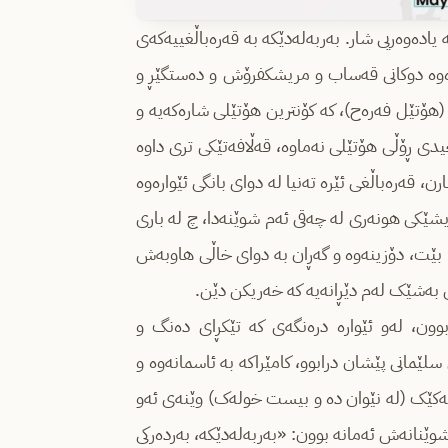
 یادەوەریی شار. بەربەلەدێکە بە قەرەباڵغییەکەی
ترەوە دوکانی قەساب و مریشکفرۆش و دەستگێڕ و
(هۆتێل فەرەح)، کە کۆنترین هۆتێلی شارەکەیە و
دی ڕۆڵی هۆتێلی نەماوە، قەڵافەتێکی تری داوە
، قەرەباڵغی ئێرە تەنیا لە دوای بانگی ئێوارەوە
ێکی هونەری لە چەقی ئەم شوێنەدا، چ لە باری
ا بێت، دۆزینەوە و گەڕان بە دوای خاڵی هاوبەش
ی بەشێک لەم دێڕانەیە کە خەریکن دێن.
بوون، لەو ئێوارە درەنگەی کە تێکڕای دەنگ و
مانی پێشان درابوو، کامێراکە بە ئاسمانەوە و
ولەکێک (لە نێوان دە و بیست خولەک) وێنەی ئەو
 شوێنانەش ئەمانە بوون: «بەربەلەدێکە، بەردەرکی