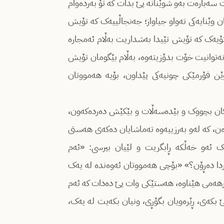
 سەبارەت بەو شوێنانە پێ بدات کە تۆ بەردەوام
ن وێنایەکی تەواو جیاواز؛ جەنجاڵییەک کە تۆیش
ۆیەک کە تۆیش تێیدا بەشداریت بەڵام ئەمجارە
نەتوانیت خۆت بدۆزیتەوە، بەڵام بێگومان تۆیش
وێن فۆرمێکی چونیەکی پێداون، بۆیە هەمووتان
ەکان بچووک و بێدەسەڵات و بێکێش دەردەکەون،
ڕەن، کە لەو بەرزییەوە تەماشایان دەکەی هەستی
ک ئەو خەڵکە ڕابگریت و لێیان بپرسی: «ئەم
تردا دەڕۆن؟» «بۆچی هەمووتان ئەوەندە لە یەک
بەرهەمی هێناوە، هەستێکی وات پێ دەدات کە ئەم
ێ بکەی، ڕێرەویان بگۆڕی، ونیان بکەیت لە یەک،