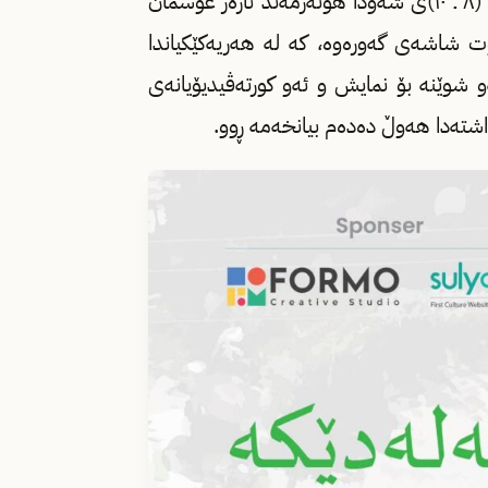
ڕۆژانی (١٨ ـ ١٩/٥/٢٠٢٤) لە بەربەلەدێکەی سلێمانی، لە سەعات (٨ ـ ١٠)ی شەودا هونەرمەند ئازەر عوسمان
 شاشەی گەورەوە، کە لە هەریەکێکیاندا
ەو شوێنە بۆ نمایش و ئەو کورتەڤیدیۆیانەی
داشتەدا هەوڵ دەدەم بیانخەمە ڕوو.