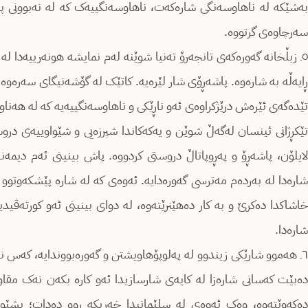
بەشێکە لە ناهاوسەنگی شارەکەت، ناهاوسەنگییەک کە لە نەبوونی پلا
سەرچاوەی گرتووە.
٥ـ زبڵخانە گەورەکەی تانجەرۆ تەنیا شوێنە لەم نمایشە هونەرییەدا لە
ڕایەڵە بە شارەوە. پاشەڕۆی شار لێرەیە. کاتێک لە گۆشەنیگای سەرە
تێدەگەی ئێرەش درێژکراوەی ئەو ناڕێکی و ناهاوسەنگییەیە کە لە هەناوی
تێکڕژانی ئینسان لەگەڵ شوێن و یەکەکاندا شپرزەیی و شێواوییەی درو
لایلۆن، پاشەڕۆ و پەڕوپاتاڵ دروستی کردووە. پاش بینینی ئەم دیمەن
شارەدا لە بەردەم مەترسی گەورەدایە. ئەوەی کە لە شارە پێشکەوتوو
خاشاکدا دەکرێ و بە کار دەهێنرێتەوە، لە دوای بینینی ئەو کورتەڤید
شارەدا.
٦ـ هەموو شارێکی زیندوو لە پەلوپۆهاویشتن و گەورەبووندایە، کەس نات
دەبێت کەسانی شارەزا لە کایەی شارسازیدا ئەو کارە بکەن نەک مقاول
دەکەوێتەوە، وەک ئەوەی لە سلێمانیدا خەریکە ڕوو دەدات؛ پشێ