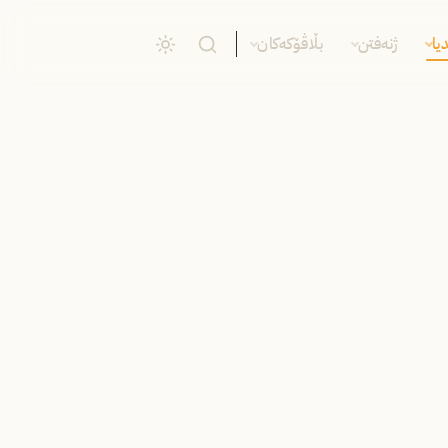
یا
ژنەفتن
بڵاڤۆکەکان