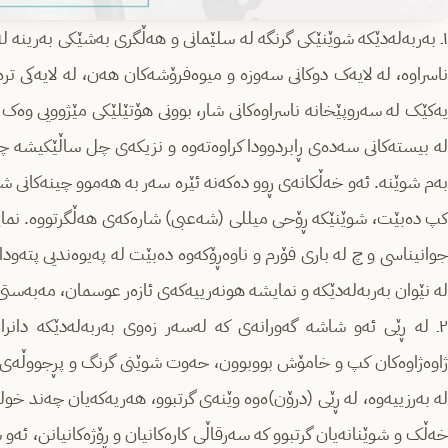
١ـ بەربەلەدێکە شوێنێکی گرنگە لە سلێمانی و هەڵگری بەشێکی بەرینە لە
ناسراوە، لە لایەک دوکانی سەوزە و میوەفرۆشەکان هەن، لە لایەکی 
یەکێک لە سەروپێخانە ناسراوەکانی شار، بوونی هۆتێلێکی مێژوویی وەک 
لە بیستەکانی سەدەی ڕابردوودا کراوەتەوە و نزیکەی چل ساڵێکیشە چی
بەم شوێنە. ئەو خەڵکانەی ڕوو دەکەنە ئێرە سەر بە هەموو چینەکانی شارن
کپ دەبێت، شوێنێکە ڕۆحی میللی (شەعبی) شارەکەی هەڵگرتووە. نمایش
جوانیناسی و چ لە باری فۆرم و ناوەڕۆکەوە دەبێت لە پەیوەندیی پتەود
لە نێوان بەربەلەدێکە و نمایشە هونەرییەکەی ئازەر عوسمان، مەبەست
٢ـ لە ڕێی ئەو شاشە گەورانەی کە لەسەر زەوی بەربەلەدێکە دانرا
ژاوەژاوەکان کپ و خامۆش بووبوون، حەوت شوێنی گرنگ و پڕجووڵەی سلێ
لە بەرزییەوە، لە ڕێی (درۆن)ەوە وێنەی گرتبوو، هەریەکەیان چەند خ
خەڵک و شوێنانەیان گرتبوو کە سەرقاڵی کارەکانیان و ڕۆژەکانیانن، ئەو