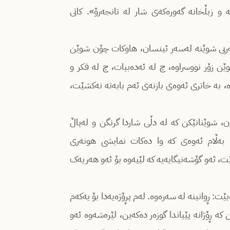
 و زبڵخانە گەورەکەی شار لە تانجەرۆ». کاتی
یگەریی شوێنە لەسەر ئینسان، هاوکات چۆن شوێن
 زۆر نووسراوە، چ لە ئەدەبیات، چ لە فکر و
ە، بە خاتری ئەوەی بازنەی ئەم بابەتە نەکشێت،
، شوێنانێکن کە لە دڵی شاردا گرنگن و لەپاڵ
، بەڵام ئەوەی کە وا دەکات نمایشی هونەری
بێت، ئەو گۆشەنیگایەیە کە لێیەوە بۆ ئەو هەریەک
ێت: ڕوانینە لە سەرەوە. لەم پڕۆژەیەدا بۆ یەکەم
 کە ڕۆژانە پێیاندا گوزەر دەکەین، لێرەشەوە ئەو