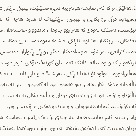
٤ـ هەلێکی تر کە ئەم نمایشە هونەرییە دەیڕەخسێنێت، بینینی ناڕێکی ش
زەوییەوە درکی پێ بکەین و بیبینین. ناڕێکییەک لە شاردا هەیە، کە 
بپۆشیت، بەشێک لەوەی کە هەر زوو چاومان ماندوو و جەستەمان شەکە
یەکەکانی شار پێکیان هێناوە؛ ناڕێکی لە شەقامەوە دەست پێ دەکات، بۆ 
دەستگێڕانەی سەر شۆستە و جاددەکان دەگرن و ڕێی ڕێبواران دەبەستن
نزیکەو چک و وەستانە. کاتێک تەماشای کورتەڤیدیۆکانی ئازەر عوسما
هەڵبژرادووە، لەوێوە تۆ تەنیا ناڕێکی سەر شەقام و بازاڕ نابینیت، ب
باڵەخانە و دوکانەکان هەن، ئەو هەموو بەرمیلە گەورە و ناشیرینە، ئەو 
ئاڵۆزکاو و زۆرە، ئەو بەرز و نزمییەی دوکان و باڵەخانەکان بە تەنیشت ی
ئەلیکۆبۆنانە، ئەمانە هەموویان چاو ماندوو دەکەن و ڕۆحیش زویر.
پاش بینینی ئەم نمایشە هونەرییە چیدی تۆ وەک پێشوو تەماشای هەم
تریان دەبینیت کە وا دەکەن وێنەکە لەو چوارچێوە بچووکەدا نەمێنێت