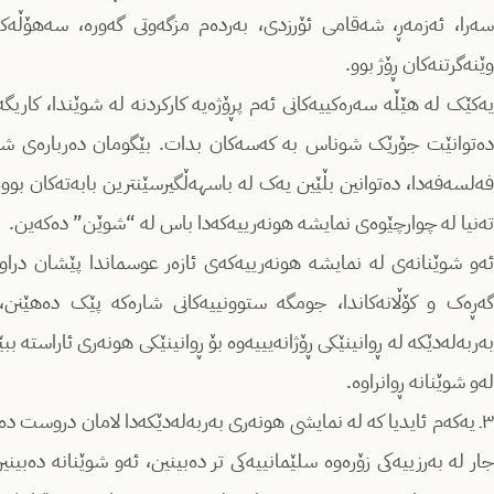
سەرا، ئەزمەڕ، شەقامی ئۆرزدی، بەردەم مزگەوتی گەورە، سەهۆڵەکە
وێنەگرتنەکان ڕۆژ بوو.
یەکێک لە هێڵە سەرەکییەکانی ئەم پڕۆژەیە کارکردنە لە شوێندا، کار
دەتوانێت جۆرێک شوناس بە کەسەکان بدات. بێگومان دەربارەی شوێن
فەلسەفەدا، دەتوانین بڵێین یەک لە باسهەڵگیرسێنترین بابەتەکان بوو
تەنیا لە چوارچێوەی نمایشە هونەرییەکەدا باس لە “شوێن” دەکەین.
ئەو شوێنانەی لە نمایشە هونەرییەکەی ئازەر عوسماندا پێشان دراون
گەڕەک و کۆڵانەکاندا، جومگە ستوونییەکانی شارەکە پێک دەهێنن
بەربەلەدێکە لە ڕوانینێکی ڕۆژانەیییەوە بۆ ڕوانینێکی هونەری ئاراستە ب
لەو شوێنانە ڕوانراوە.
٣ـ یەکەم ئایدیا کە لە نمایشی هونەری بەربەلەدێکەدا لامان دروست دەب
جار لە بەرزییەکی زۆرەوە سلێمانییەکی تر دەبینین، ئەو شوێنانە دەبینین