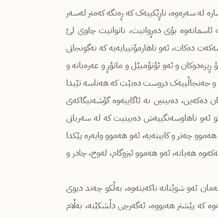
ارە لە سەرەوە، ناڕێکییەک کە ڕەنگە کەمتر لەسەر
لە ئاسمانەوە بۆی دەڕوانیت، ناتوانیت چاوی لێ
ت دەکات، ئەو ناهارمۆنییایەیە کە نەگونجانی
ڕیزەدوکان و ئەو ئۆتۆمبێل و ماتۆڕ و عەرەبانە و
 و جەنجاڵییەک دروست دەبێت کە هەناسە تێیدا
ن دەکەین، دەبینین بە ئاگاییەوە گۆشەنیگاکەی
ەڵکو ئەو ناهاوسەنگییەش دەبینیت کە لە سەربانی
هەموو چەتر و کابینەیە، ئەو هەموو وایەرە پێکدا
ەکەوە هەیانە، ئەو هەموو ئیزوگام، لەوح، چادر و
ان ئەو شوێنانە ناکەیتەوە، بەڵکو چەند دیوی
ەوە کە پێشتر هەبووە، ئەگەرچی دڵشکێنە، بەڵام