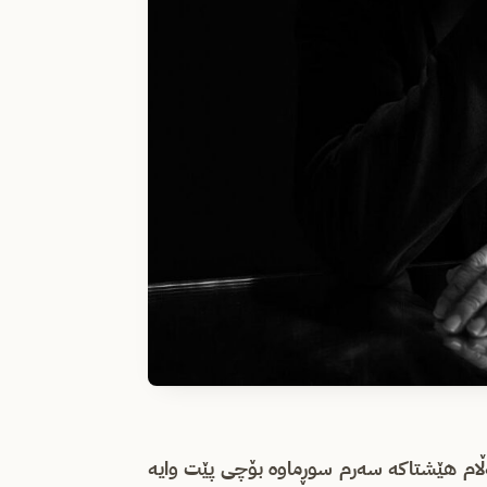
‌ڵام هێشتاکه‌ سه‌رم سوڕماوه‌ بۆچی پێت وایه‌