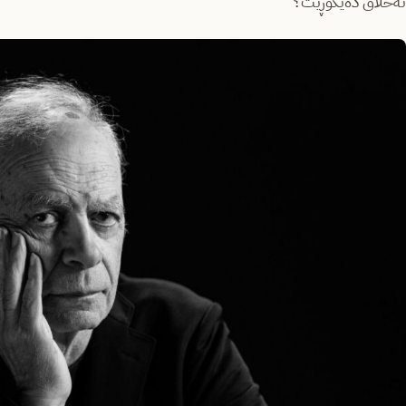
ئه‌خلاق ده‌یگۆڕێت؟