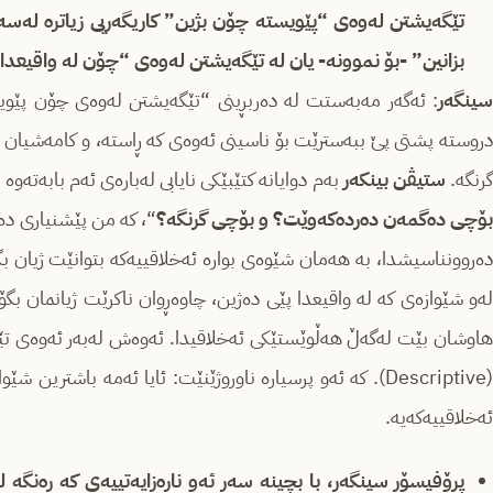
تێگه‌یشتن له‌وه‌ی “پێویسته‌ چۆن بژین” کاریگه‌ریی زیاتره‌ له‌سه
بزانین” -بۆ نموونه‌- یان له‌ تێگه‌یشتن له‌وه‌ی “چۆن له‌ واقیعدا 
سینگه‌ر
: ئه‌گه‌ر مه‌به‌ستت له‌ ده‌ربڕینی “تێگه‌یشتن له‌وه‌ی چۆن پێوی
دروسته‌ پشتی پێ ببه‌سترێت بۆ ناسینی ئه‌وه‌ی که‌ ڕاسته‌، و کامه‌شیان وا 
رنگه‌.
ستیڤن بینکه‌ر
به‌م دوایانه‌ کتێبێکی نایابی له‌باره‌ی ئه‌م بابه‌ته‌وه‌ 
ۆچی ده‌گمه‌ن ده‌رده‌که‌وێت؟ و بۆچی گرنگه‌؟
“، که‌ من پێشنیاری ده‌که‌
ده‌روونناسیشدا، به‌ هه‌مان شێوه‌ی بواره‌ ئه‌خلاقییه‌که‌ بتوانێت ژیان بگۆڕ
له‌و شێوازه‌ی که له‌ واقیعدا پێی ده‌ژین، چاوه‌ڕوان ناکرێت ژیانمان بگۆڕ
هاوشان بێت له‌گه‌ڵ‌ هه‌ڵوێستێکی ئه‌خلاقیدا. ئه‌وه‌ش له‌به‌ر ئه‌وه‌ی تێگ
(Descriptive). که‌ ئه‌و پرسیاره‌ ناوروژێنێت: ئایا ئه‌مه‌ باشترین
ئه‌خلاقییه‌که‌یه‌‌‌.
پڕۆفیسۆر سینگه‌ر، با بچینه‌ سه‌ر ئه‌و ناڕه‌زایه‌تییه‌ی که‌ ڕه‌نگه‌ 