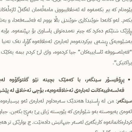
پێوه‌نام که‌ بیر بکه‌مه‌وه‌ له‌ ئه‌خلاقیبوونی مامه‌ڵه‌مان له‌گه‌ڵ ئاژه‌ڵه‌کان
بکه‌م. له‌و کاته‌دا‌ خوێندکاری خوێندنی باڵا بووم له‌ فه‌لسه‌فه‌دا، و به‌ت
ڕۆژێک شتێکم ده‌کرد که‌ چیتر نه‌مده‌توانی پاساوی بۆ بهێنمه‌وه‌. بۆیه‌
به‌شێوه‌یه‌کی ڕیشه‌یی بیرکردنه‌وه‌م له‌باره‌ی ئه‌خلاقه‌وه‌ گۆڕا، نه‌ک ته‌نی
“فه‌یله‌سووفه‌ ئاسایییه‌کان” جیا کرده‌وه‌، وای لێ کردم ببمه‌ یه‌کێک له‌ 
پراکتیکی”.
پڕۆفیسۆر سینگه‌ر، با که‌مێک بچینه‌ نێو گفتوگۆوه‌ له‌باره
فه‌لسه‌فییه‌کانت له‌باره‌ی ئه‌خلاقه‌وه‌یه‌، بۆچی ئه‌خلاق له‌ پێشین
سینگه‌ر
: من له‌ ڕاستیدا هه‌ندێک سه‌ره‌داوم له‌باره‌ی ئه‌و پرسیاره‌وه‌ 
ئه‌وه‌ی په‌یوه‌سته‌ به‌و شێوازه‌ی که‌ پێویسته‌ ژیانی پێ به‌ڕێ بکه‌ین.
کردارەکانمانەوە کاریگەری لەسەر جیهانیش دادەنێت. چ بوارێکی تر هه‌یه‌ 