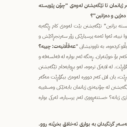
‌ر ژیانمان تا تێگه‌یشتن له‌وه‌ی “چۆن پێویسته‌
ده‌ژین و ده‌زانین”؟
سته‌ بزانین” تێگه‌یشتن بێت له‌وه‌ی کام ڕێگه‌یه‌
نییه‌، ئه‌وا ئه‌مه‌‌ پرسیارێکی زۆر سه‌رنجڕاکێش و
بڵاو کرده‌وه‌، به ‌ناوونیشانی “
عه‌قڵانیه‌ت: چییه‌؟
م بۆ خوێنه‌ران. ڕه‌نگه‌ ئه‌م بواره‌ له‌ فه‌لسه‌فه‌ و
ێت. له‌ لایه‌کی تره‌وه‌، له‌و بڕوایه‌دام تێگه‌یشتن
ێت، یان لانی که‌م دووره‌ له‌وه‌ی بیگۆڕێت مه‌گه‌ر
ه‌یشتن له‌ چۆنیه‌تیی ژیانمان بابه‌تێکی وه‌سفییه‌‌
 شێوازی ژیانه‌؟ خستنه‌ڕووی ئه‌م پرسیاره،‌ ئه‌رکی بواره‌‌
له‌سه‌ر گرنگیدان به‌ بواری ئه‌خلاق بخرێنه‌‌ ڕوو.