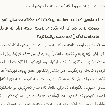
نه‌بوایه‌، پێ نه‌ده‌چوو له‌گه‌ڵ فه‌لسه‌فه‌دا به‌رده‌وام بم.
له‌ ماوه‌ی گه‌شته فه‌لس
ده‌رکت به‌وه‌ کرد که‌ له‌ ڕێگادای به‌وه‌ی ببیته‌ زیاتر له‌ ف
مامه‌ڵه‌ت له‌گه‌ڵ ئه‌م به‌شه‌ ژیانتدا کرد؟
سینگه‌ر
: ڕووداوه یه‌کلاکه‌ره‌وه‌که‌‌ له‌ س
خوانێکی نێوه‌ڕۆ به‌ ڕێککه‌وت، له‌گه‌ڵ ڕیچارد کیشن – که‌ خوێنکارێکی که‌ن
مه‌عکه‌رۆنیی سپاگێتی بۆ پێشنیاز کرا، پرسیاری کرد ئایا گۆشت له‌ ناو سۆس
گۆشت ناخوات. پێی گوتم شتێکی درووست نییه‌ ئه‌و مامه‌ڵه‌یه‌ی له‌گه‌ڵ ئ
سه‌رم سوڕما. بێگومان ده‌مزانی ئاژه‌ڵه‌کان سه‌ر ده‌بڕدرێن بۆ دابینکر
له‌سه‌ر ئه‌وه‌ی که‌ زۆربه‌ی ئه‌و ئاژه‌ڵانه‌ی که‌ بۆ خواردن به‌خێو ده‌کرێن تێده‌
وایان لێ ده‌کات ژیانێکی مه‌ینه‌تبارانه‌ بژین، که‌ به‌ هیچ به‌شێوه‌یه‌ک ‌