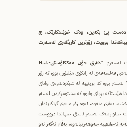
وه‌ ده‌ست پێ بکه‌ین، وه‌ک خوێندکارێک، چ
ییه‌که‌تدا بوویت، زۆرترین کاریگه‌ری له‌سه‌رت
ف له‌سه‌رم “
هنری جۆن مه‌ککلۆسکی-
H.J.
ه‌شی فه‌لسه‌فه‌ی له‌ زانکۆی مێلبۆرن بوو، که‌ زۆر
ه‌سه‌ر بوو، که‌ بریتییه‌ له‌ شیکردنه‌وه‌ی واتای
‌دا‌ هێشتاکه‌ بڕوای وابوو که‌ مشتومڕکردن له‌سه‌ر
‌. به‌لای منه‌وه‌، ئه‌وه‌ زۆر مایه‌ی گرنگیپێدان
ه‌کرێت جیاوازییه‌ک له‌سه‌ر ئاستی جیهاندا درووست
 ئه‌خلاقییه‌ جه‌وهه‌رییانه‌وه‌، به‌ڵام ئه‌گه‌ر ئه‌و