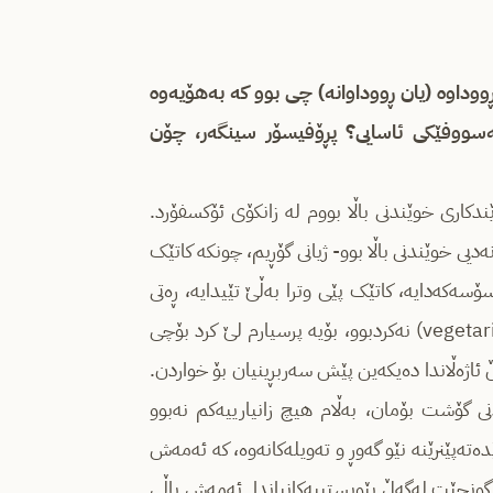
ه‌فییه‌که‌تدا که‌ ده‌گاته‌ ٥٥ ساڵ، ئه‌و ڕووداوه‌ (یان ڕووداوانه‌) چی بوو که‌ به‌هۆیه‌وه‌
ه‌یله‌سووفێکی ئاسایی؟ پڕۆفیسۆر سینگه‌ر، چۆن
اڵی ١٩٧٠دا ڕووی دا، کاتێک خوێندکاری خوێندنی باڵا بووم له‌ زانکۆی ئۆکسفۆرد.
ه‌دیی خوێندنی باڵا بوو- ژیانی گۆڕیم، چونکه‌ کاتێک
ه‌که‌دایه‌، کاتێک پێی وترا به‌ڵێ تێیدایه‌، ڕه‌تی
کرده‌وه قاپه‌که‌ وه‌ربگرێت‌. من پێشتر ڕێککه‌وتی هیچ ڕووه‌کخۆرێکم(vegetarian) نه‌کردبوو، بۆیه‌ پرسیارم لێ کرد بۆچی
اژه‌ڵاندا ده‌یکه‌ین پێش سه‌ربڕینیان بۆ خواردن.
دنی گۆشت بۆمان، به‌ڵام هیچ زانیارییه‌کم نه‌بوو
ته‌پێنرێنه‌ نێو گه‌وڕ و ته‌ویله‌کانه‌وه‌،‌ که‌ ئه‌مه‌ش
 ناگونجێت له‌گه‌ڵ پێویستییه‌کانیاندا. ئه‌مه‌ش پاڵی