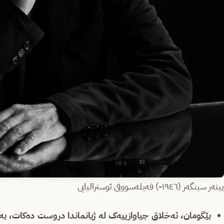
پیتەر سینگەر (١٩٤٦-) فەیلەسووفی ئوسترالیایی
بێگومان، ئه‌خلاق جیاوازییه‌ک له‌ ژیانماندا دروست ده‌کات، به