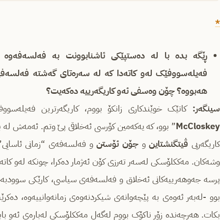
*
ڕێگه‌ بده‌ با له‌ ده‌ستپێکی ئاشنابوونت به‌ فه‌لسه‌فه‌‌
فه‌یله‌سووفێک له‌و کاته‌دا که‌ له‌ سه‌ره‌تای گه‌شته‌ فه‌لسه‌ف
هه‌بووه‌؟ چۆن وه‌سفی ئه‌و کاریگه‌رییه‌ ده‌که‌یت‌؟
ینگه‌ر:
کاتێک خوێندکاری زانکۆ بووم، کاریگه‌رترین فه‌یله‌سوو
McCloskey
” بوو، که‌ یه‌که‌مین کۆرسی ئه‌خلاقی پێ وتم. ئه‌مه‌ش له‌ ب
اریگه‌ریی
ڤیتگنشتاین
و
جۆن ئۆستن
و فه‌لسه‌فه‌ی “زمانی ئاسایی” ل
وشه‌کان. مه‌ککلۆسکی له‌سه‌ر ته‌رزی کۆن ئه‌ژمار ده‌کرا، چونکه له‌و کاته
پرسه‌ جه‌وهه‌رییه‌کانی ئه‌خلاق و فه‌لسه‌فه‌ی سیاسی، کارێکی سوودبه‌خشه
بوو -له‌به‌ر ئه‌وه‌ی به‌ پێچه‌وانه‌ی شیکردنه‌وه‌ی زمانه‌وانییه‌وه‌، د
بکات. هه‌رچه‌نده‌ زۆر ناکۆک بووم له‌گه‌ل مه‌ککلۆسکی له‌باره‌ی ئه‌و بابه‌ته‌