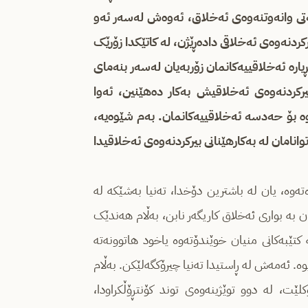
 وانه‌وتنه‌وه‌ی ئه‌خلاق، ئه‌وه‌ش له‌سه‌ر ئه‌و
یرکردنه‌وه‌ی ئه‌خلاقی داده‌ڕێژن، له‌ کاتێکدا زۆرێک
ڕیاره‌ ئه‌خلاقییه‌کانمان زۆربه‌یان له‌سه‌ر بنه‌مای
رکردنه‌وه‌ی ئه‌خلاقیش به‌کار ده‌هێنین، ئه‌وا
‌ بۆ حه‌دسه‌ ئه‌خلاقییه‌کانمان. به‌م شێوه‌یه‌،
توانامان له‌ به‌کارهێنانی بیرکردنه‌وه‌ی ئه‌خلاقیدا
ته‌وه‌، یان له‌ باشترین دۆخدا، ته‌نیا به‌شێکه‌ له‌
به‌ بواری ئه‌خلاق کاریگه‌ر نابن، به‌ڵام هه‌ندێک
 کتێبه‌کانی منیان خوێندۆته‌وه‌ یاخود هاتوونه‌ته‌
وه‌. ئه‌مه‌ش له‌ ڕاستیدا ته‌نیا چیرۆکگه‌لێکن. به‌ڵام
ت، له‌ دوو توێژینه‌وه‌ی توند کۆنتڕۆڵکراودا،