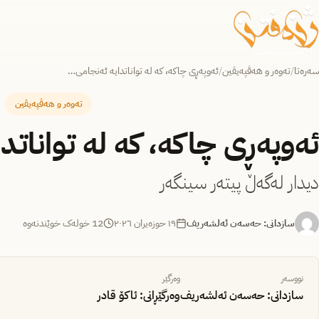
سەرەتا
/
تەوەر و هەڤپەیڤین
/
ئەوپەڕی چاکە، کە لە تواناتدایە ئه‌نجامی…
تەوەر و هەڤپەیڤین
ئەوپەڕی چاکە، کە لە تواناتدا
دیدار له‌گه‌ڵ پیته‌ر سینگه‌ر
سازدانی: حەسەن ئەلشەریف
١٩ حوزه‌یران ٢٠٢٦
12 خولەک خوێندنەوە
نووسەر
وەرگێر
سازدانی: حەسەن ئەلشەریف
وەرگێڕانی: ئاکۆ قادر