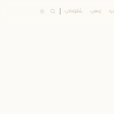
یا
ژنەفتن
بڵاڤۆکەکان