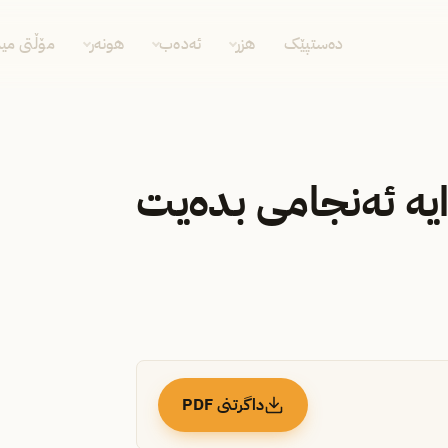
دەستپێک
هزر
ئەدەب
هونەر
مۆڵتی مید
یە ئه‌نجامی بده‌یت
داگرتنی PDF