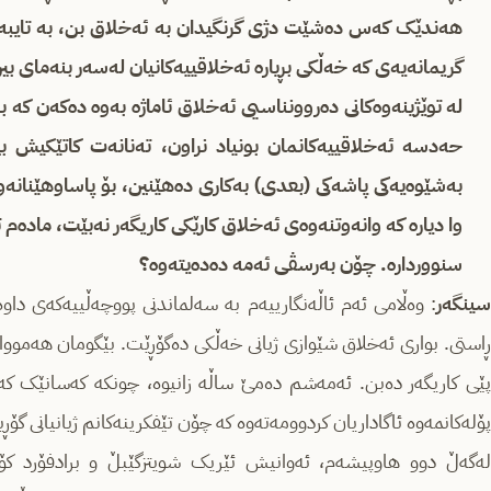
هه‌ندێک که‌س ده‌شێت دژی گرنگیدان به‌ ئه‌خلاق بن، به ‌تایبه‌تی
گریمانه‌یه‌ی که‌ خه‌ڵکی بڕیاره‌‌ ئه‌خلاقییه‌کانیان له‌سه‌ر بنه‌مای ب
له‌ توێژینه‌وه‌کانی ده‌روونناسیی ئه‌خلاق ئاماژه‌ به‌وه‌ ده‌که‌ن که‌ ب
حه‌دسه‌ ئه‌خلاقییه‌کانمان بونیاد نراون، ته‌نانه‌ت کاتێکیش بی
به‌شێوه‌یه‌کی پاشه‌کی (بعدی) به‌کاری ده‌هێنین، بۆ پاساوهێنانه‌وه
وا دیاره‌ که‌ وانه‌وتنه‌وه‌ی ئه‌خلاق کارێکی کاریگه‌ر نه‌بێت، ماده‌م 
سنوورداره‌. چۆن به‌رسڤی ئه‌مه‌ ده‌ده‌یته‌وه‌؟
سینگه‌ر
: وه‌ڵامی ئه‌م ئاڵه‌نگارییه‌م به‌ سه‌لماندنی پووچه‌ڵییه‌که‌ی داوه‌
ڕاستی. بواری ئه‌خلاق شێوازی ژیانی خه‌ڵکی ده‌گۆڕێت. بێگومان هه‌مووان 
پێی کاریگه‌ر ده‌بن. ئه‌مه‌شم ده‌مێ ساڵه‌ زانیوه‌، چونکه‌ که‌سانێک که‌
پۆله‌کانمه‌وه‌ ئاگاداریان کردوومه‌ته‌وه‌ که‌ چۆن تێفکرینه‌کانم ژیانیانی گۆڕی
له‌گه‌ڵ دوو هاوپیشه‌م، ئه‌وانیش ئێریک شویتزگێبڵ و برادفۆرد کۆکلێ