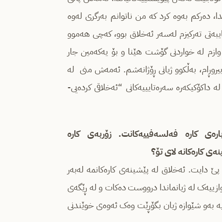
دا، ده‌رکم به‌وه‌ کرد که‌ من ناتوانم به‌رگری له‌وه‌‌
ایبه‌تی ته‌رکیزم له‌سه‌ر ئه‌خلاق بوو، که‌چی هه‌موو
 وازم له‌ خواردنی گۆشت هێنا و بۆ یه‌که‌مین جار
ا بیروڕام، به‌ڵکوو ژیانی ڕۆژانه‌شم. ئه‌مه‌ش منی له‌
داکۆکیکه‌ره‌ سه‌ره‌تایییه‌کانی “ئه‌خلاقی کرده‌یی-
‌ی کاره‌ فه‌لسه‌فییه‌کانت. زۆربه‌ی کاره‌
ه‌ی کاره‌کانه‌ لای تۆ؟
پێ دایت. ئه‌خلاق له‌ پێشینه‌ی کاره‌کانمه‌ له‌به‌ر
 جیاوازییەک لە ژیانماندا درووست دەکات و لە ڕێگەی
به‌و شێوازه‌‌ ژیان بگۆڕێت وه‌ک ئه‌وه‌ی خوێندنی