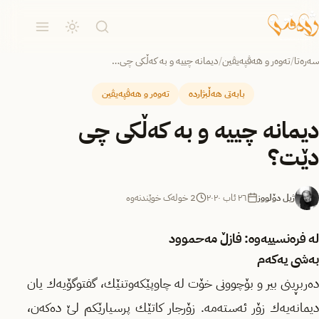
سەرەتا
/
تەوەر و هەڤپەیڤین
/
دیمانه‌ چییه‌ و به‌ كه‌ڵكی چی…
بابەتی هەڵبژاردە
تەوەر و هەڤپەیڤین
دیمانه‌ چییه‌ و به‌ كه‌ڵكی چی
دێت؟
ژیل دۆلووز
٢٦ ئاب ٢٠٢٠
2 خولەک خوێندنەوە
له‌ فره‌نسییه‌وه‌: فازڵ مه‌حموود
به‌شی یه‌كه‌م
ده‌ربڕینی بیر و بۆچوونی خۆت له‌ چاوپێكه‌وتنێك، گفتوگۆیه‌ك یان
دیمانه‌یه‌ك زۆر ئه‌سته‌مه‌. زۆرجار كاتێك پرسیارێكم لێ ده‌كه‌ن،