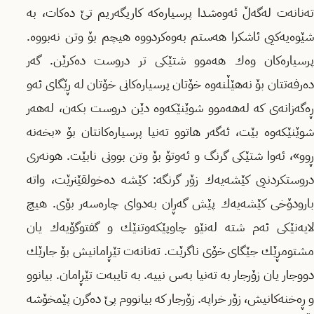
ته‌نانه‌ت له‌گه‌ڵ ئه‌وه‌شدا پرسیاره‌كه‌ كاریگه‌ریم تێ ده‌كات، به‌
شێوه‌یه‌كیی ئاشكرا هه‌ستم به‌وه‌كردووه‌ هیچم بۆ وتن نه‌بووه‌‌.
پرسیاره‌كان وه‌ك هه‌موو شتێكی تر دروست ده‌كرێن. ‌گه‌ر
ده‌رفه‌تتان بۆ نه‌هێڵنه‌وه‌ خۆتان پرسیاره‌كانی خۆتان له‌ ڕێگای ئه‌و
ڕه‌گه‌زانه‌ی كه‌ له‌هه‌موو شوێنێكه‌وه‌ دێن دروست بكه‌ن‌، له‌هه‌ر
شوێنێكه‌وه‌ بێت، ئه‌گه‌ر هاتوو ته‌نیا پرسیاره‌كانتان بۆ «بخه‌نه‌
ڕوو»، ئه‌وا شتێكی گرنگ و ئه‌وتۆ بۆ وتن بوونی نابێت. هونه‌ری
دروستكردنیی كێشه‌یه‌ك زۆر گرنگه:‌ كێشه‌ ده‌خولقێنرێت، واته‌
بارودۆخی كێشه‌یه‌ك پێش گه‌ڕان به‌دوای چاره‌سه‌ر بۆی. هیچ
لایه‌نێكی ئه‌م شته‌ له‌نێو چاوپێكه‌وتنێك و گفتوگۆیه‌ك یان
مشتومڕێك جێگای خۆی ناگرێت. ته‌نانه‌ت تێڕامانیش بۆ جارێك
دووجار یان زۆرجار به‌ ته‌نیا به‌س نییه‌. به‌ تایبه‌ت تێڕامان. بیانوو
و ڕه‌خنه‌كانیش، زۆر خراپه‌. زۆرجار كه‌ بیانووم پێ ده‌گرن پێمخۆشه‌