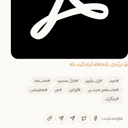
بۆ درێژەی بابەتەکە کرتە لێرە بکە
#تەوەر
#ژیل دۆلووز
#فازڵ مەحمود
#فەلسەفە
#فەلسەفەی فەرەنسی
#گواتاری
#هزر
#هەڤپەیڤین
#وەرگێڕان
هاوبەشکردن: