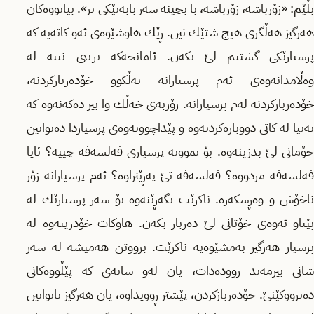
بڵێم: «زۆرباشه‌، زۆرباشه‌، با بچینه‌ سه‌ر بابه‌تێكی تر». بیانووه‌كان
هه‌رگیز هه‌ڵگری هیچ شتێك نین. ڕێك هاوشێوه‌ی ئه‌و كاته‌یه‌ كه‌
پرسیارێكی گشتیم لێ بكه‌ن. ئامانجه‌كه‌ بریتی نییه‌ له‌
وه‌ڵامدانه‌وه‌ی ئه‌م پرسیارانه‌ به‌ڵكوو خۆده‌ربازكردنه‌‌،
خۆده‌ربازكردنه‌ له‌م پرسیارانه‌. زۆربه‌ی خه‌ڵك وا بیر ده‌كه‌نه‌وه‌ كه‌
ته‌نیا له‌ كاتی دووباره‌كردنه‌وه‌ و پێداچوونه‌وه‌ی پرسیاردا ده‌توانین
خۆمانی لێ بدزینه‌وه‌. بۆ نموونه‌ پرسیاری فه‌لسه‌فه‌ چییه‌؟ ئایا
فه‌لسه‌فه‌ مردووه‌؟ فه‌لسه‌فه‌ تێ په‌ڕێنراوه‌؟ ئه‌م پرسیارانه‌ زۆر
ناخۆش و وه‌ڕسكه‌ره‌‌. ناكرێت بگه‌ڕێنه‌وه‌ بۆ سه‌ر پرسیارێك له‌
پێناو ئه‌وه‌ی خۆتانی لێ ده‌رباز بكه‌ن. هاوكات خۆدزینه‌وه‌ له‌
پرسیار هه‌رگیز به‌مشێوه‌یه‌ ناكرێت. بزووتن هه‌میشه‌ له‌ سه‌ر
شانی بیرمه‌ند رووده‌دات، یان له‌و ساته‌ی كه‌ پێڵووه‌كانی
ده‌ترووكێنێ. خۆده‌ربازكردن، پێشتر ڕوویداوه‌، یان هه‌رگیز ناتوانین