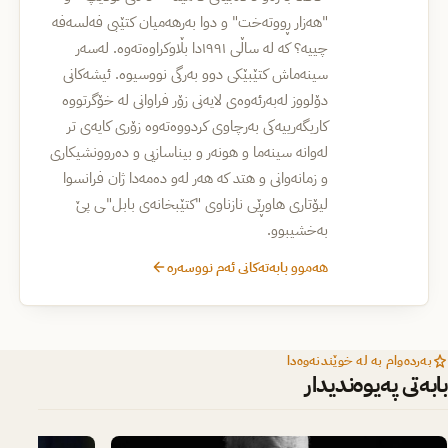
"هه‌زار ڕووته‌خت" و دوا به‌رهه‌میان كتێبی فه‌لسه‌فه‌
چییه‌؟ كه‌ له‌ ساڵی ۱۹۹۱دا بڵاوكراوه‌ته‌وه‌. له‌سه‌ر
سینه‌ماش كتێبێكی دوو به‌رگی نووسیوە. ئیشه‌كانی
دۆلووز له‌به‌رئه‌وه‌ی لایه‌نی زۆر فراوانی له‌ خۆگرتووه‌
كاریگه‌رییه‌كی به‌رچاوی كردووه‌ته‌وه‌ زۆری كایه‌ی تر
له‌وانه‌ سینه‌ما و هونه‌ر و بیناسازیی و ده‌روونشیكاری
و زمانه‌وانی و هتد كه‌ هه‌ر له‌و ده‌مه‌دا ژان فرانسوا
لیۆتاری هاوڕێی نازناوی "كتێبخانه‌ی بابل"ـی پێ
‌به‌خشیبوو‌.
هەموو بابەتەکانی ئەم نووسەرە
بەردەوام بە لە خوێندنەوەدا
بابەتی پەیوەندیدار