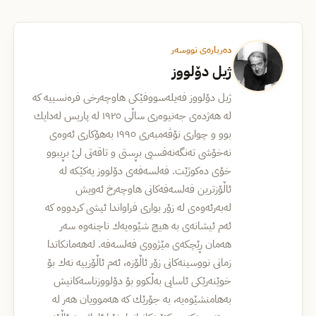
دەربارەی نووسەر
ژیل دۆلووز
ژیل دۆلووز فه‌یله‌سووفێكی هاوچه‌رخی فره‌نسییه‌ كه‌
له‌ هه‌ژده‌ی جه‌نیوه‌ری ساڵی ۱۹۲٥ له‌ پاریس له‌دایك
بوو و چواری نۆڤه‌مبه‌ری ۱۹۹٥ به‌هۆكاری ئه‌وه‌ی
نه‌خۆشی ته‌نگه‌نه‌فسیی بڕستی و تاقه‌تی لێ بڕیبوو
خۆی ده‌كوژێت. فه‌لسه‌فه‌ی دۆلووز یه‌كێكه‌ له‌
ئاڵۆزترین فه‌لسه‌فه‌كانی هاوچه‌رخ ئه‌ویش
له‌به‌رئه‌وه‌ی له‌ زۆر بواری فراواندا ئیشی كردووه‌ كه‌
ئه‌م ئیشانه‌ی به‌ هیچ شێوه‌یه‌ك ناچنه‌وه‌ سه‌ر
هه‌مان ڕێچكه‌ی مێژووی فه‌لسه‌فه. له‌هه‌مانكاتدا
زمانی نووسینه‌كانی زۆر ئاڵۆزه‌‌، ئه‌م ئاڵۆزییه‌ نه‌ك بۆ
خوێنه‌رێكی ئاسایی به‌ڵكوو بۆ دۆلووزناسه‌كانیش
به‌هامنشێوه‌یه،‌ به‌ جۆرێك كه‌ هه‌موویان هه‌ر له‌