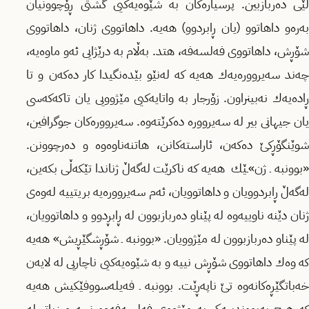
لێی ده‌ربازبین. پرسیاره‌كان به‌ شێوه‌یه‌كیی گشتی ڕۆچوونیان
به‌ره‌و داهاتوو (یان ڕابردوو) هه‌یه‌. داهاتووی ژنان، داهاتووی
شۆڕش، داهاتووی فه‌لسه‌فه‌، هتد. به‌ڵام به‌ درێژایی ئه‌و ماوه‌یه‌،
چه‌ند سه‌یرووره‌یه‌ك هه‌یه‌ كه‌ له‌نێو بێده‌نگیدا كار ده‌كه‌ن و تا
ڕاده‌یه‌ك نه‌بینراون‌. زۆرجار به‌ واتایه‌كیی مێژوویی یان تاكه‌كه‌سی
یان جیهانی بیر له‌ سه‌یرووره‌ ده‌كرێته‌وه‌. سه‌یرووره‌كان جوگرافین،
شوێنگۆڕكێ ده‌كه‌ن، ئاراسته‌كانن، هاتنه‌ناوه‌وە و ده‌رچوونن.
«بوونبه‌‌ ـ ژن»ـێك هه‌یه‌ كه‌ ناكرێت له‌گه‌ڵ ژناندا تێكه‌ڵی بكه‌ین،
له‌گه‌ڵ ڕابردوویان و داهاتوویان، ئه‌م سه‌یرووره‌یه‌ بریتییه‌ له‌وه‌ی
ژنان دێنه‌ ناوییه‌وه‌ له‌ پێناو ده‌ربازبوون له‌ ڕابڕدوو و داهاتوویان،
له‌ پێناو ده‌ربازبوون له‌ مێژوویان. «بوونبه‌ ـ شۆڕشگێڕیش» هه‌یه‌
كه‌ وه‌ك داهاتووی شۆڕش نییه‌ و به‌ شێوه‌یه‌كیی ناچاریی له‌ لایه‌ن
خه‌باتگێڕه‌كانه‌وه‌ تێ ناپه‌ڕێت. بوونبه‌ ـ فه‌یله‌سووفێكیش هه‌یه‌