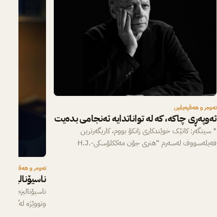
تەوەر و هەڤپەیڤین
ئەوپەڕی چاکە، کە لە تواناتدایە ئه‌نجامی بده‌یت
* سینگه‌ر: کاتێک خوێندکاری زانکۆ بووم، کاریگه‌رترین
فه‌یله‌سووف له‌سه‌رم “هنری جۆن مه‌ککلۆسکی-H.J.
McCloskey” بوو، که‌ یه‌که‌مین کۆرسی ئه‌خلاقی پێ وتم.…
تەوەر و هەڤپەیڤین
ناسیۆنالیزم، 
وتوو‌ێژە لەگەڵ پر
باسەکانی ناسیۆنال