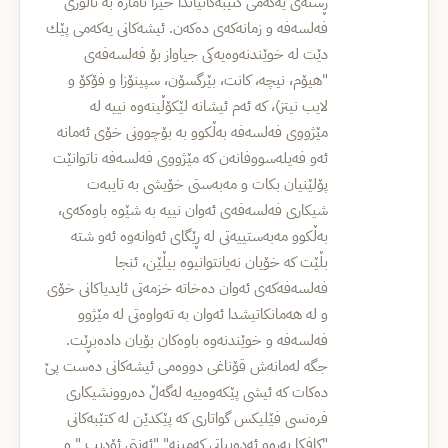
ڕسته‌ی یه‌كه‌می كتێبه‌كانیاندا خێرا ئاماژه‌ به‌ ئاڵۆزی
فه‌لسه‌فه‌ و زمانه‌كه‌ی ده‌كه‌ن. ئیشه‌كانی یه‌كه‌می‌ پێك
دێت له‌ خوێندنه‌وه‌یه‌كی جیاواز بۆ فه‌لسه‌فه‌ی
"هیۆم، نیچه‌، كانت، بێرگسۆن، سپینۆزا و فۆكۆ و
لایب نیتز)، كه‌ ئه‌م ئیشانه‌ لێكۆڵینه‌وه‌ نییه‌ له‌
مێژووی فه‌لسه‌فه‌ به‌ڵكوو به‌ بۆچوونی خۆی ئه‌مانه‌
ئه‌و فه‌یله‌سووفانه‌ن كه‌ مێژووی فه‌لسه‌فه‌ ناتوانێت
پۆلێنیان بكات و مه‌به‌ستی خۆیشی به‌ تایبه‌ت
شیكاری فه‌لسه‌فه‌ی ئه‌وان نییه‌ به‌ شێوه‌ باوه‌كه‌ی،
به‌ڵكوو مه‌به‌ستییه‌تی له‌ ڕێگای ئه‌وانه‌وه‌ ئه‌و شته‌
بڵێت كه‌ خۆیان نه‌یانتوانیوه‌ بیڵێن، ئنجا
فه‌لسه‌فه‌كه‌ی ئه‌وان ده‌خاته‌ خزمه‌تی ئایدیاكانی خۆی
و له‌ هه‌مانكاتیشدا ئه‌وان به‌ ته‌واوه‌تی له‌ مێژوو
فه‌لسه‌فه‌ و خوێندنه‌وه‌ باوه‌كان بۆیان داده‌بڕێت.
جگه‌ له‌مانه‌ش قۆناغی دووه‌می ئیشه‌كانی ده‌ست پێ
ده‌كات كه‌ ئیشی پێكه‌وه‌ییه‌ له‌گه‌ڵ ده‌روونشیكاری
فره‌نسی فێلیكس گواتاری كه‌ پێكدێن له‌ كتێبه‌كانی
"كافكا به‌ره‌و ئه‌ده‌بیاتی كه‌مینه‌" "ئه‌نتی ئۆدیپ " و