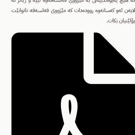
كه‌ هیچ پەیوه‌ندییه‌كی به‌ مێژووی فه‌لسه‌فه‌وه‌ نییه‌ و زیاتر له‌
لایه‌ن ئه‌و كه‌سانه‌وه‌ رووده‌دات كه‌ مێژووی فه‌لسه‌فه‌ ناتوانێت
پۆلێنیان بكات.