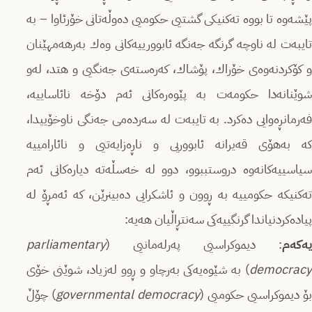
پێشەوە تا بووە تەكنیكی گشتیی حكومیی دەوڵەتانی خۆرئاوا – بە
تایبەت لە ناوچە گرنگە جەنگە ئابوورییەكانی وەك بەرهەمهێنان
و كۆكردنەوەى خۆراك، پۆشاك، كەرەستەى جەنگیی و هتد، لەو
شوێنانەدا حكومەت بە پێوەرەكانی ئەم دۆخە نائاساییە،
فەرمانڕەوایی دەكرد. بە تایبەت لە سەردەمی جەنگی ناوخۆییدا،
كە بەهۆی قەیرانە ئابووریی و ناڕەزایەتیی و نائارامییە
سیاسییەكانەوە دروستببوو، دوو لە خەسڵەتە دیارەكانی ئەم
تەكنیكە حكومییە بە ڕوون و ئاشكرایی دەبینرێن، كە ئەمڕۆ لە
پیادەكردنیاندا گرنگییەكی سەنتڕاڵیان هەیە:
یەكەم
: دیموكراسیی پەرلەمانیی (
parliamentary
democracy
) بە شێوەیەكی بەرچاو و ڕوو لەزیاد، شوێنی خۆی
ۆ دیموكراسیی حكومیی (
governmental democracy
) چۆڵ