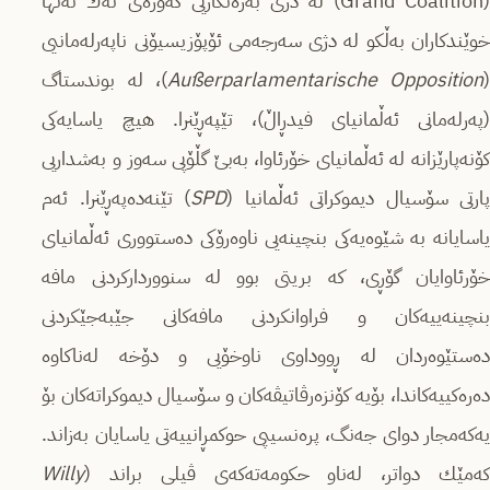
(Grand Coalition) لە دژی بەرەنگاریی گەورەی نەك تەنها
خوێندكاران بەڵكو لە دژی سەرجەمی ئۆپۆزیسیۆنی ناپەرلەمانیی
Außerparlamentarische Opposition
)، لە بوندستاگ
(پەرلەمانی ئەڵمانیای فیدڕاڵ)، تێپەڕێنرا. هیچ یاسایەكی
كۆنەپارێزانە لە ئەڵمانیای خۆرئاوا، بەبێ گڵۆپی سەوز و بەشداریی
ارتی سۆسیال دیموكراتی ئەڵمانیا (
SPD
) تێنەدەپەڕێنرا. ئەم
یاسایانە بە شێوەیەكی بنچینەیی ناوەرۆكی دەستووری ئەڵمانیای
خۆرئاوایان گۆڕی، كە بریتی بوو لە سنوورداركردنی مافە
بنچینەییەكان و فراوانكردنی مافەكانی جێبەجێكردنی
دەستێوەردان لە ڕووداوی ناوخۆیی و دۆخە لەناكاوە
دەرەكییەكاندا، بۆیە كۆنزەرڤاتیڤەكان و سۆسیال دیموكراتەكان بۆ
یەكەمجار دوای جەنگ، پرەنسیپی حوكمڕانییەتی یاسایان بەزاند.
كەمێك دواتر، لەناو حكومەتەكەى ڤیلی براند (
Willy