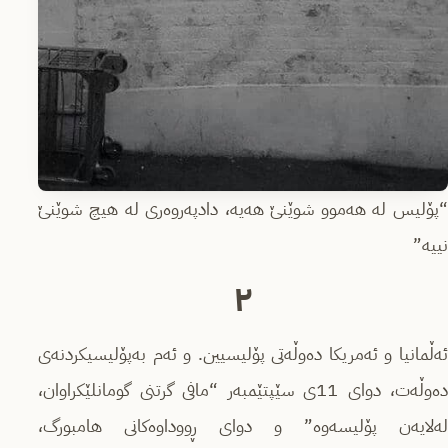
“پۆلیس لە هەموو شوێنێ هەیە، دادپەروەری لە هیچ شوێنێ
نییە”
٢
ئەڵمانیا و ئەمریكا دەوڵەتی پۆلیسیین. و ئەم بەپۆلیسیكردنەى
دەوڵەت، دوای 11ی سێپتێمبەر “مافی گرتنی گومانلێكراوان،
لەلایەن پۆلیسەوە” و دوای ڕووداوەكانی هامبورگ،