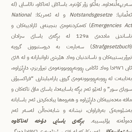
سەریهەڵنەداوە. بەڵكو زۆر كۆنترە. یاساكانی لەناكاو، نائاسایی (لە
ەڵمانیا:
Notstandsgesetze
و لە ئەمریكا:
National
Emergencies Ac
) كەمكردنەوەى بنچینەیی ئازادییەكان و
ناساندنی ماددەى 129a لە بڕگەى یاسای سزادان
(
Strafgesetzbuch
) سەبارەت بە دروستبوونی گروپە
تیرۆریستییەكان و ناساندنیان وەك هێرشی تاوانبارانە و لە ١٨ی
ئابی ١٩٧٦دا وەك ئاكامی ڕووبەڕووبوونەوەى تیرۆریزم، داڕێژراوە،
بەتایبەت لە ڕووبەڕووبوونەوەى گروپی پارامیلیتاریی “فراكسیۆنی
سوپای سور” و لەنێو ئەم بڕگە یاساییەدا، یاسای مافی تاكەكان و
مافە مەدەنییەكان داڕێژراوە و هەروەها پیادەكردنی ئەم یاسایانە
بەشێوەیەكی بەرفراوان، نیشانە و شایەتحاڵن لەسەر ئەم
ەوڵەتە پۆلیسییە.
بڕگەى یاسایی دۆخە لەناكاوە
نیشتمانییەكان
ی ئەمریكا، كە لە ١٤ی سێپتێمبەری ١٩٧٦دا دەنگی