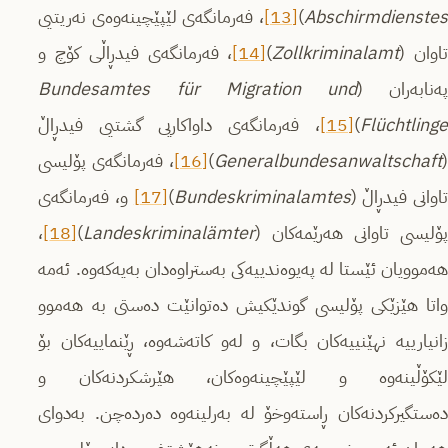
Abschirmdienstes
)
[13]
، فەرمانگەى لێپێچینەوەى نەریتیی
تاوان (
Zollkriminalamt
)
[14]
، فەرمانگەى فیدڕاڵی كۆچ و
ەنابەران (
Bundesamtes für Migration und
Flüchtlinge
)
[15]
، فەرمانگەى داواكاریی گشتیی فیدڕاڵ
(
Generalbundesanwaltschaft
)
[16]
، فەرمانگەى پۆلیسی
تاوانی فیدڕاڵ (
Bundeskriminalamtes
)
[17]
و، فەرمانگەی
پۆلیسی تاوانی هەرێمەكان (
Landeskriminalämter
)
[18]
،
هەموویان ئێستا لە پەیوەندییەكی بەستراوەدان بەیەكەوە. ئەمە
واتا هێزێكی پۆلیسی گوندێكیش دەتوانێت دەستی بە هەموو
زانیارییە نهێنییەكان بگات، و لەو كاتەشەوە، ڕێنماییەكان بۆ
لێكۆڵینەوە و لێپێچینەوەكان، هێرشكردنەكان و
دەستگیركردنەكان ڕاستەوخۆ لە بەرلینەوە دەردەچن. بەدوای