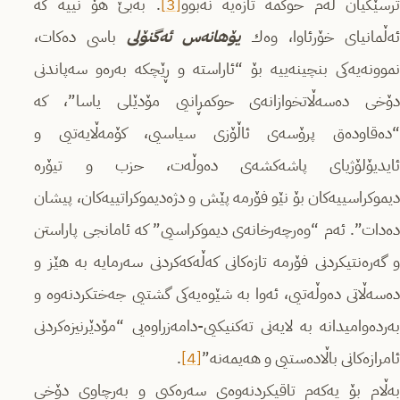
ترسێكیان لەم حوكمە تازەیە نەبوو
[3]
. بەبێ هۆ نییە كە
ەڵمانیای خۆرئاوا، وەك
یۆهانەس ئەگنۆلی
باسی دەكات،
نموونەیەكی بنچینەییە بۆ “ئاراستە و ڕێچكە بەرەو سەپاندنی
دۆخی دەسەڵاتخوازانەى حوكمڕانیی مۆدێلی یاسا”، كە
“دەقاودەق پرۆسەى ئاڵۆزی سیاسیی، كۆمەڵایەتیی و
ئایدیۆلۆژیای پاشەكشەى دەوڵەت، حزب و تیۆرە
دیموكراسییەكان بۆ نێو فۆرمە پێش و دژەدیموكراتییەكان، پیشان
دەدات”. ئەم “وەرچەرخانەی دیموكراسیی” كە ئامانجی پاراستن
و گەرەنتیكردنی فۆرمە تازەكانی كەڵەكەكردنی سەرمایە بە هێز و
دەسەڵاتی دەوڵەتیی، ئەوا بە شێوەیەكی گشتیی جەختكردنەوە و
بەردەوامیدانە بە لایەنی تەكنیكیی-دامەزراوەیی “مۆدێرنیزەكردنی
ئامرازەكانی باڵادەستیی و هەیمەنە”
[4]
.
بەڵام بۆ یەكەم تاقیكردنەوەی سەرەكیی و بەرچاوی دۆخی