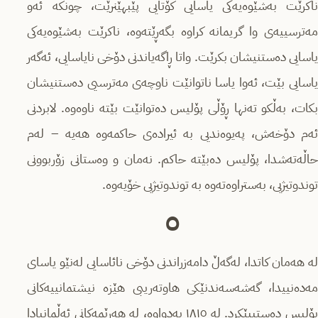
ناكرێت بەشێوەیەكی یاسایی كۆتایی پێبهێنرێت، چونكە ئەو
مەترسییەى وا گریمانە كراوە بگەڕێتەوە، ناكرێت بەشێوەیەكی
یاسایی دەستنیشان بكرێت. واتا ڕاگەیاندنی دۆخی نایاسایی، ئەگەر
یاسایی بێت، ئەوا یاسا ناتوانێت ناوچەى مەترسیی دەستنیشان
بكات، بەڵكو تەنها ڕۆڵی پۆلیس دەتوانێت بێتە ناوەوە. لابردنی
ئەم دۆخەش، پەیوەندیی بە ئیرادەى حاكمەوە هەیە – لەم
حاڵەتەشدا، پۆلیس دەبێتە حاكم. نەمان و وەستانی زۆربوونی
توندوتیژیی، بەستراوەتەوە بە توندوتیژیی خۆیەوە.
٥
لە هەمان كاتدا، لەگەڵ دامەزراندنی دۆخی نائاسایی لەنێو یاسای
مەدەنییدا، گەشەسەندنێكی هاوتەریبی هێزە نیشتمانییەكانی
پۆلیس دەستیپێكرد. لە ١٨١٥ بەدواوە، لە هەرێمەكانی ئەڵمانیادا