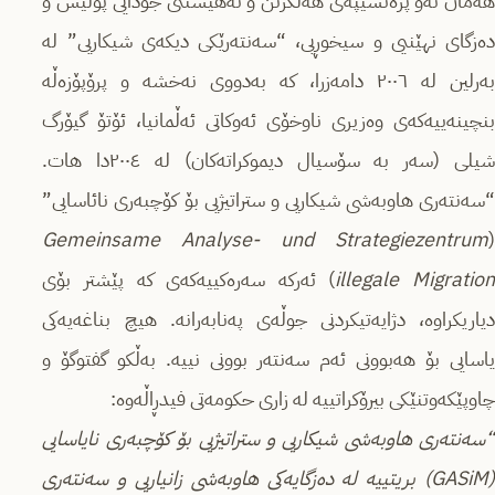
هەمان ئەو پرەنسیپەى هەڵگرتن و نەهێشتنی جودایی پۆلیس و
دەزگای نهێنیی و سیخوڕیی، “سەنتەرێكی دیكەى شیكاریی” لە
بەرلین لە ٢٠٠٦ دامەزرا، كە بەدووی نەخشە و پرۆپۆزەڵە
بنچینەییەكەى وەزیری ناوخۆی ئەوكاتی ئەڵمانیا، ئۆتۆ گیۆرگ
شیلی (سەر بە سۆسیال دیموكراتەكان) لە ٢٠٠٤دا هات.
“سەنتەری هاوبەشی شیكاریی و ستراتیژیی بۆ كۆچبەری نائاسایی”
Gemeinsame Analyse- und Strategiezentrum
(
illegale Migratio
) ئەركە سەرەكییەكەى كە پێشتر بۆی
دیاریكراوە، دژایەتیكردنی جوڵەى پەنابەرانە. هیچ بناغەیەكی
یاسایی بۆ هەبوونی ئەم سەنتەر بوونی نییە. بەڵكو گفتوگۆ و
چاوپێكەوتنێكی بیرۆكراتییە لە زاری حكومەتی فیدڕاڵەوە:
“سەنتەری هاوبەشی شیكاریی و ستراتیژیی بۆ كۆچبەری نایاسایی
(
GASiM
) بریتییە لە دەزگایەكی هاوبەشی زانیاریی و سەنتەری