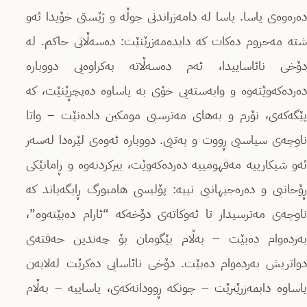
دەرەوەى یاسا. یاسا لە دامەزراندنی جوڵە و ژێستی خۆیدا ئەو
شتە مەحروم دەكات كە دایدەمەزرێنێت: دەسەڵاتی حاكم. لە
دۆخی نائاساییدا، ئەم دەسەڵاتە بەكراوەیی دووبارە
دەردەكەوێتەوە و وابەستەیی خۆی بە یاساوە دەپچڕێنێت، كە
پێگەكەى، نۆرم و بەهای مەترسیی مومكین دادەنێت – واتا
ناوچەی سیاسیی ڕووت و پەتیی. دووبارە ئەوەى لێرەدا لەسەر
ئەو شیكارییە مەفهومییە دەردەكەوێت، بیركردنەوە و ڕامانێكی
ڕۆحانیی و دەرەجیهانیی نییە: پۆلیسی هامبورگ ڕایگەیاند كە
ناوچەى مەترسیدار تا ئەوكاتەى دۆخەكە “ئارام دەبێتەوە”،
بەردەوام دەبێت – بەڵام بێگومان بۆ چەندین حەفتەى
دواتریش بەردەوام دەبێت. دۆخی نائاسایی دەكرێت لەلایەن
یاساوە دابمەزرێنرێت – چونكە ڕوودانەكەى، یاساییە – بەڵام