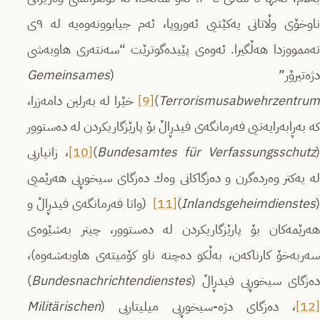
ناوخۆی وڵاتانی یەكێتیی ئەوروپا، ئەم جیابوونەوەیە لە ٩ی
تەممووزدا هەڵگیرا. ئەوەى پێیدەگوترێت “سەنتەری هاوبەشی
دژەتیرۆر” (
Gemeinsames
Terrorismusabwehrzentrum
)
[9]
خێرا لە بەرلین دامەزرا،
كە بەڕابەرایەتیی فەرمانگەى فیدڕاڵ بۆ پارێزگاریكردن لە دەستوور
Bundesamtes für Verfassungsschutz
)
[10]
، زانیاریی
لە یەكتر وەردەگرن و دەزگاكانی وەك دەزگای سیخوڕیی هەرێمیی
(
Inlandsgeheimdienstes
)
[11]
(واتا فەرمانگەی فیدڕاڵ و
هەرێمەكان بۆ پارێزگاریكردن لە دەستوور، چیتر بەشێوەى
سەربەخۆ كارناكەن، بەڵكو دەچنە ناو كۆمیتەى هاوبەشەوە)،
دەزگای سیخوڕیی فیدڕاڵ (
Bundesnachrichtendienstes
)
[12]
، دەزگای دژە-سیخوڕیی میلیتاریی (
Militärischen