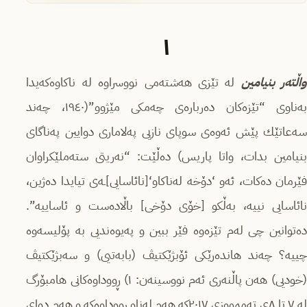
١
اڵتەر بنیامین
لە تێزی هەشتەمی نووسراوە لە ناكاوەكەیدا
بەناوی “تێزەكان دەربارەى چەمكی مێژوو”(١٩٤٠، چەند
سەعاتێك پێش ئەوەى سوپای نازیی پەلاماری دوایین پەناگای
بنیامین بدات، واتا پاریس) دەڵێت: “نەریتی ستەملێكراوان
فێرمان دەكات، ئەو ‘دۆخە لەناكاو‘[نائاسایی]ـەى تیایدا دەژین،
نائاسایی نییە، بەڵكو [خۆی دۆخی] باڵادەست و ئاساییە”.
دەتوانین چی لەم تێزەوە فێر ببین و پەیوەندیی بە پۆلیسەوە
چییە؟ چەند هاندەرێكی ئۆبژێكتیڤ (بابەتیی) و سەبژێكتیڤ
(خودیی) هەن پاڵنەری ئەم نووسینەن: ١) ڕووداوەكانی هامبۆرگ
لە ٧ تا ٨ی تەممووزی ٢٠١٧كە هەم لەناو ڕووداوەكە و هەم دوای