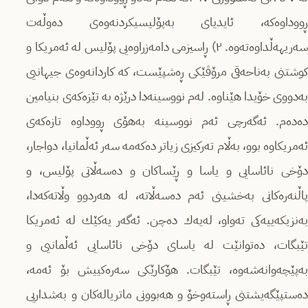
ڕووداوەكە، ئایدیای بەپۆلیسیكردنەوەى دەوڵەت
سەریهەڵداوەتەوە. ٢) ڕاسیزمی دامەزراوەیی پۆلیس لە ئەمریكا و
كوشتنی بەناحەقی مرۆڤێكی ڕەشپێست، كە كاردانەوەى جیهانیی
بەدووی خۆیدا هێناوە. لەم نووسینەدا درێژە بە تێزەكەى بنیامین
دەدەم. ئەگەرچی ئەم نووسینە بەهۆی ڕووداوە تازەكەى
ئەمریكاوە بوو، بەڵام تەركیزی زیاتر دەكەمە سەر ئەڵمانیا، دواجار،
دۆخی نائاسایی و یاسا و ڕێساكان و دەسەڵاتی پۆلیس، و
پاڵنەرەكانی بەخشینی ئەم دەسەڵاتە، لە هەردوو وڵاتەكەدا،
بەنزیكەییەكی تەواو، لەیەك دەچن. ئەگەر یەكێك لە ئەمریكا
تێبگات، دەتوانێت لە یاسای دۆخی نائاسایی ئەڵمانیی و
بەپێچەوانەشەوە، تێبگات. هۆكارێكی سەرەكییش بۆ ئەمە،
دەستپێگەیشتنی ڕاستەوخۆ و هەبوونی ماتریالەكان و بەشداریی