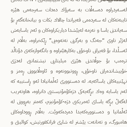
لەسەردراوە دەسەڵات بە سەرۆك دەدات سەرجەمی هێزە
تایبەتەكان لە سەردەمی قەیراندا چالاك بكات و بیانخاتەگەڕ بۆ
سەپاندنی یاسا و نەزمە لەپێشدا دیاریكراوەكان و ئەم یاسایەش
لەژێر ناوی “جەنگ و بەرگریی نەتەوەیی” ڕێكخراوە، بەڵام لە
ئەسڵدا، بۆ قەیرانی ناوخۆیی بەكارهێنراوە و بانگەوازەكەى دۆناڵد
ترەمپ بۆ جوڵاندنی هێزی میلیتاریی نیشتمانیی لەدژی
خۆپیشاندەرانی ناوخۆیی، ڕووتبوونەوە و ئاوەڵابوونی ڕەمز و
نهێنییەكانی یاساكەیە. لە دەستووری ئەڵمانیادا ئەو ڕاستییە كە
ئەم یاسایە وەك بڕگەیەكی دژەكۆمۆنیستیی دانراوە، هاوتەریب
لەگەڵ بڕگە یاسای ئەمریكیی دژە-كۆمۆنیزم، كەمتر بەڕوونی لە
ئەڵمانیا و دەستوورەكەیدا دەردەكەوێت. بەڵام ڕووداوەكانی
هامبورگ، و تەنانەت پێشتر لە شاری فرانكفورتیش، كوالیتی و