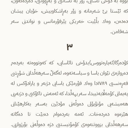
بووە بە دۆخی ئاسایی، زۆر بە ئاسانیی و بەڕوونیی، دەردەكەون،
كە ئێستا بێ شەرمانە و زۆر بەڕاشكاوییش، خۆیان پیشان
دەدەن، وەك بڵێیت خەریكی پێرفۆرمانس و نواندنی سەر
شەقامن.
٣
كۆدەزگا(ئەپارەتووس)یدۆخی نائاسایی، كە كەوتووەتە بەردەم
دەروازەى نێوان یاسا و سیاسەتەوە، لەگەڵ سەرهەڵدانی شۆڕشی
فەڕەنسیی ١٧٨٩دا وەك فۆرمێكی یاسایی دژبەر و پارادۆكس لە
پەیمانی كۆمەڵایەتییدا، سەریهەڵدا، كە ئەمەش ناكۆكیی و دژبەریی
هەمیشەیی مۆنۆپۆلی دەوڵەتی مۆدێرن بەسەر بەكارهێنانی
هێزەوە دەردەخات. ئەمە بەردەوام دەبێت تا دەگاتە
سەرهەڵدانی بزووتنەوەى كۆمۆنیستیی دژە دەوڵەتی بۆرژوازیی.