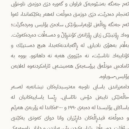
ئەم جەنگە بەشێوەیەكی فراوان و گەورە دژی دوژمنی ناوخۆیی
ئەنجام دەدرێت، دژی دوژمنی دەوڵەت لەهەر یەكێكماندا، ئەوا
ئەم جەنگە ڕواڵەتی ئۆپەراسیۆنێكی سادەى پۆلیس وەردەگرێت؛
وەك ڕۆتینێكی ژیانی ڕۆژانەى كۆنتڕۆڵ و دەسەڵات دەردەكەوێت.
بەڵام بەهۆی نادیاریی لە ڕاگەیاندنەكەیدا، هیچ دەستپێك و
كۆتاییەك ناناسێت، نە مێژووی هەیە نە داهاتوو. بووە بە
ئامادەیی موتڵەقی پرۆسەیەكی هەمیشەیی ئارامكردنەوە لەلایەن
پۆلیس-سوپاوە.
دامەزراندنی یاسایی ناوچە مەترسیدارەكان نیشانەیە لەسەر
حاڵەتێكی تایبەتی دۆخی نائاسایی. ڕێسا یاساییەكانیان لە
یاساكانی پۆلیسدا لە دەیەى ١٩٩٠ و ٢٠٠٠ەكاندا لە زۆربەى هەرێم
و دەوڵەتە فیدڕاڵەكان داڕێژران واتا دوای كەوتنی یەكێتیی
سۆڤێت. دەسەڵاتی پێناسەكردن بۆ سەپاندن و دانانی ناوچەیەكی