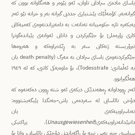
یاسای مادەى سزادانی تاوان، ئەو پێوەر و هەنگاوانە بوون كە
گیرانەبەر. كۆمەڵێك پێشنیاری جددیی گیرانە بەر و خرانە نێو ئەم
پەیكەرە تازە حكومییانە تەنانەت بە دامەزراندنەوەى كەمپەكانی
كاری زۆرەملێ بۆ جێگیركردن و دانانی ئەوانەى پێیاندەگوترا
تیرۆریستە ژنەكانی سەر بە ڕێكخراوەكە و هەروەها
جێگیركردنەوەى یاسای سزادان بە مەرگ (death penalty یان
بە ئەڵمانیی: Todesstrafe)، بۆ ماوەیەكی كاتیی، كە لە ١٩٤٩
هەڵگیرابوو.
ئەم ڕووداوانە ڕەهەندێكی دیكەى ئەو شتە ڕوون دەكەنەوە كە
دۆخی نائاسایی لە سەردەمی پاش-جەنگدا پێیگەیشتووە:
نەناسراوییەكەى یان
دانپێدانەنراوییەكەى(
Unausgewiesenheit
). پراكتیكی
سیاسیی چیتر بەس نییە بۆ ڕاگەیاندنی دۆخێكی نائاسایی، واتا بۆ