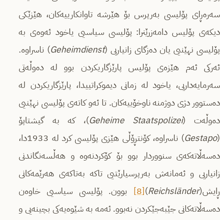
سەرەڕای پۆلیسی بەرپرس بۆ هێرشە تاوانكارییەكان، هێزێكی
دیكەى پۆلیس دامەزرێنرا: پۆلیسی سیاسیی یاخود ئەوەى بە
ۆلیسی نهێنیی یان دەزگای زانیاریی (
Geheimdienst
) ناسراوە.
ئەركی ئەم هێزەى پۆلیس پارێزگاریكردن بوو لە دەوڵەتی
سەرمایەداریی، یاخود لە زمانی دیموكراتییدا، پارێزگاریكردن لە
دەستوور دژی دوژمنە ناوخۆییەكان. تا ئەو كاتەى پۆلیسی نهێنیی
ەوڵەت (
Geheime Staatspolizei
)، كە بە گیشتاپۆ
(
Gestapo
) ناسراوە، كۆنتڕۆڵی هێزی پۆلیسی كرد لە 1933دا،
دەسەڵاتەكەى سنووردار بوو بۆ كۆكردنەوە و هەڵسەنگاندنی
زانیاریی و ئەمانەش بەرپرسیارێتیی تاكە بەتاكەى هەرێمەكانی
ڕایش(
Reichsländer
)
[8]
بوون. پۆلیسی سیاسیی خاوەن
دەسەڵاتەكانی جێبەجێكردن نەبوو. ئەمە بە شێوەیەكی بچینەیی و