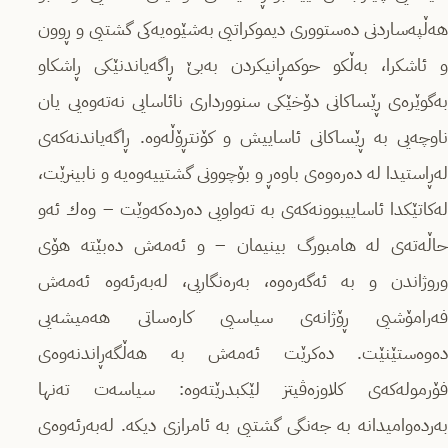
هەڵپەساردنی دەستووری دیموكراتیی بەشێوەیەكی گشتیی و ڕوون
و ئاشكرا، بەڵكو حوكمڕانیكردن بەبێ ڕاگەیاندنێكی ڕاشكاو
بەگوێرەى ڕێساكانی دۆخێكی سنوورداری نائاسایی نەتەوەیی یان
ناوچەیی بە ڕێساكانی ئاساییش و كۆنتڕۆڵەوە. ڕاگەیاندنەكەى
لەڕاستیدا لە دەرەوەى باوەڕ و بۆچوونی گشتییەوەیە و نابینرێت،
لەكاتێكدا ئاساییبوونەكەى بە تەواویی دەردەكەوێت – وەك ئەو
حاڵەتەى لە هامبورگ بینیمان – و ئەمەش دەبێتە هۆی
وروژاندن و بە ئەگەرەوە، بەرەنگاریی، لەبەرئەوە ئەمەش
فەرامۆشیی ڕۆژانەى سیاسیی كارەساتی هەمیشەیی
دەوەستێنێت. دەكرێت ئەمەش بە هەڵگەڕاندنەوەى
فۆرمولەكەى كلاوزەڤیتز لێكبدرێتەوە: سیاسەت تەنها
بەردەوامیدانە بە جەنگی گشتیی بە ئامرازی دیكە. لەبەرئەوەى