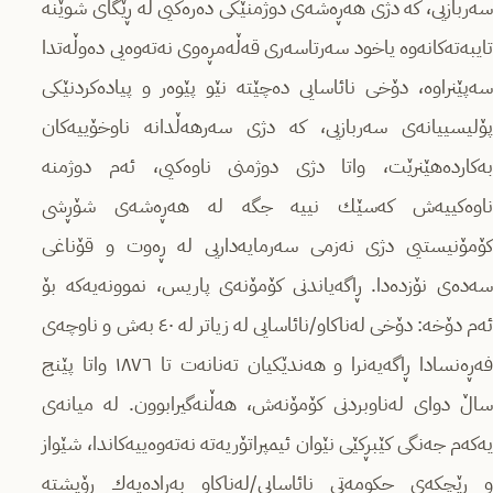
سەربازیی، كە دژی هەڕەشەی دوژمنێكی دەرەكیی لە ڕێگای شوێنە
تایبەتەكانەوە یاخود سەرتاسەری قەڵەمڕەوی نەتەوەیی دەوڵەتدا
سەپێنراوە، دۆخی نائاسایی دەچێتە نێو پێوەر و پیادەكردنێكی
پۆلیسییانەى سەربازیی، كە دژی سەرهەڵدانە ناوخۆییەكان
بەكاردەهێنرێت، واتا دژی دوژمنی ناوەكیی، ئەم دوژمنە
ناوەكییەش كەسێك نییە جگە لە هەڕەشەى شۆڕشی
كۆمۆنیستیی دژی نەزمی سەرمایەداریی لە ڕەوت و قۆناغی
سەدەى نۆزدەدا. ڕاگەیاندنی كۆمۆنەى پاریس، نموونەیەكە بۆ
ئەم دۆخە: دۆخی لەناكاو/نائاسایی لە زیاتر لە ٤٠ بەش و ناوچەی
فەڕەنسادا ڕاگەیەنرا و هەندێكیان تەنانەت تا ١٨٧٦ واتا پێنج
ساڵ دوای لەناوبردنی كۆمۆنەش، هەڵنەگیرابوون. لە میانەى
یەكەم جەنگی كێبڕكێی نێوان ئیمپراتۆریەتە نەتەوەییەكاندا، شێواز
و ڕێچكەى حكومەتی نائاسایی/لەناكاو بەڕادەیەك ڕۆیشتە