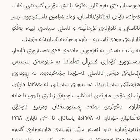
دووەمیان دژی بەرەنگاریی هێزەكییانەى شۆڕش گەرەنتیی بكات.
كەواتە، دۆخی لەناكاو/نائاسایی، وەك
بنیامین
باسیكردووە، چیتر
نائاسایی و ئاوارتەى نۆرماڵیتە و ئاسایی سیاسیی نییە، بەڵكو
ئاوارتەى خودی ئاساییە – نۆرم و حوكمە ئاساییەكە خۆیەتی.
بە پشت بەستن بە ئەزموونی ماددەى ٤٨ی دەستووری ڤایمار،
دەستووری كۆماری فیدڕاڵی ئەڵمانیا بە شێوەیەكی بنچینەیی
ڕێسایەكی دۆخی نائاسایی لەخۆیدا جێنەكردەوە. لە ڕووداوی
هێرشێكی سەربازییدا، دەستووری سەربازیی لە ١٩٥٥دا داڕێژرا.
ڕێسای دۆخی هەرێمیی لەناكاو، ماوەیەكی زیاتری پێچوو تا هاتە
ئاراوە. بەگوێرەى یەكەم ڕەشنووسەكانی وەزیری ناوخۆی
ئەڵمانیای خۆرئاوا لە ١٩٥٨دا، یاساكانی تا ٣٠ی ئایاری ١٩٦٨
تێنەپەڕێنران، دوو لەسەر سێی زۆرینەى هاوپەیمانیی گەورە