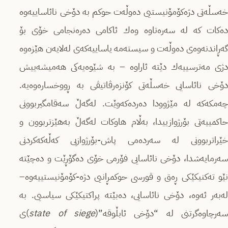
خەسڵەتی دژەكۆمۆنیستیی دەوڵەت حوكم بە دۆخی نائاساییەوە
دەكات كە لە سەرەتاوە وەك ئاكامی دەرەنجامی خۆی بۆ
گەڕاندنەوەی دەوڵەت و سیستەمە یاساییەكەى لەلایەن هێزەوە
دژی مەترسییەك دێتە ئاراوە – بە شێوەیەكی هەمیشەییش
دۆخی نائاسایی خەسڵەتی كۆنزەرڤاتیڤی بە ڕووخسارەوەیە.
چەمكەكە لە مێژوودا دەردەكەوێت. لەگەڵ سەقامگیربوونی
حاكمییەتی بۆرژوازییدا، بەڵام هاوكات لەگەڵ بەهێزتربوون و
خێراتربوونی لە سەردەمی پاش-بۆرژوازیی كەڵەكەكردنی
سەرمایەشدا، دۆخی نائاسایی فۆرمی خۆی دەگۆڕێت و دەچێتە
نێو تەكنیكێكی ڕەق و قورسی حوكمڕانیی دژە-كۆمۆنیستییەوە–
لەبەر ئەوە، دۆخی نائاسایی، دەبێتە پراكتیكێكی سیاسیی. بە
ەرچاوەگرتنی لە “دۆخی ئابڵوقە”(
state of siege
)ی