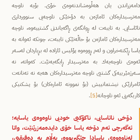
دامەزراندن یان هەڵوەشاندنەوەى خۆی. بۆیە ناوچە
مەترسیدارەكان ئاماژەن بە دۆخێكی ناوچەیی سنوورداری
نائاسایی. بە تایبەت لە ڕوانگەى ڕاگەیاندنی گشتییەوە، ناوچە
مەترسیدارەكان ئاماژەن بۆ حاڵەتێكی تایبەت، چونكە ئەوانە بە
یاسا ڕێكنەخراون و لەم ڕووەوە پۆلیس ئازادە لە بڕیاردان لەسەر
ئەوەى ناوچەیەك بە مەترسیدار ڕابگەیەنێت. كەواتە، نە
سەرژمێرییەكی گشتیی ناوچە مەترسیدارەكان هەیە نە تەنانەت
ئامرازێكی نیشتمانییش (بۆ نموونە ئامارەكان) بۆ پشكنیكی
كاریگەریی ئەو ناوچانە
[5]
.
دۆخی نائاسایی، ناكۆكیی خودیی ناوەوەى یاسایە؛
ئەگەرچی ئەم دۆخە یاسا خۆی دایدەمەزرێنێت، واتا
لەناوەوەى یاسادا جێگیربووە، بەڵام بە دەقیقیی،