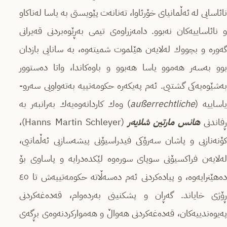
نائاسایی لە ئەڵمانیای خۆرئاوا، تەنانەت پێویستی بە یاسا لەناكاو
و نائاساییەكان نەبوو. دامەزراوەى تیمی بەڕێوەبردنی قەیرانی
گەورە و بچووك لەلایەن هێلموت شمیتەوە، بە سانایی بازدان
بوو بەسەر هەموو یاسا هەبوو و باوەكاندا، واتا دەستوور
بەشێوەیەكی گشتیی. ئەم پەیكەرە حكومەتییە بەتەواویی سەرو-
یاساییە (
außerrechtliche
) وەك كاردانەوەیەك بەرانبەر بە
فاندنی
هانس مارتین شلایەر
(Hanns Martin Schleyer)،
كۆنەنازیی و پاشان سەرۆكی فیدراسیۆنی پیشەسازیی ئەڵمانیی،
لەلایەن فراكسیۆنی سوپای سورەوە لێكدەدرایە و پاساوی بۆ
دەهێنرایەوە، و پیادەكردنی ئەم دەسەڵاتە حكومەتییەش تا ٤٥
ڕۆژی خایاند. گەڕان و پشكنینی بەردەوام، قەدەغەكردنی
پەیوەندییەكان، قەدەغەكردنی هەواڵ و هەمواركردنەوەى بڕگەى