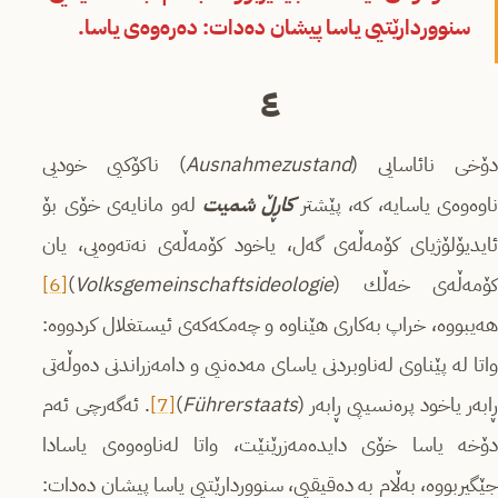
سنووردارێتیی یاسا پیشان دەدات: دەرەوەى یاسا.
٤
دۆخی نائاسایی (
Ausnahmezustand
) ناكۆكیی خودیی
اوەوەى یاسایە، كە، پێشتر
كاڕڵ شمیت
لەو مانایەى خۆی بۆ
ئایدیۆلۆژیای كۆمەڵەى گەل، یاخود كۆمەڵەى نەتەوەیی، یان
كۆمەڵەى خەڵك (
Volksgemeinschaftsideologie
)
[6]
هەیبووە، خراپ بەكاری هێناوە و چەمكەكەى ئیستغلال كردووە:
واتا لە پێناوی لەناوبردنی یاسای مەدەنیی و دامەزراندنی دەوڵەتی
ابەر یاخود پرەنسیپی ڕابەر (
hrerstaats
ü
F
)
[7]
. ئەگەرچی ئەم
دۆخە یاسا خۆی دایدەمەزرێنێت، واتا لەناوەوەى یاسادا
جێگیربووە، بەڵام بە دەقیقیی، سنووردارێتیی یاسا پیشان دەدات: