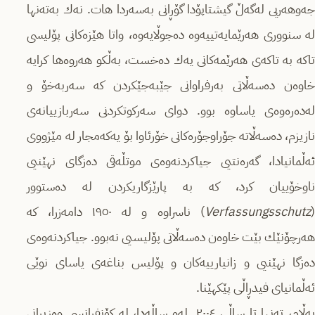
جەوهەریی لەگەڵ گیشتاپۆدا گۆڕانی بەسەردا هات. نەك بەتەنها
لە سنووری هەرێمایەتییەوە دەجوڵایەوە، واتا هێزەكانی پۆلیسی
تاكە بە تاكەى هەرێمەكانی یەك دەخست، بەڵكو هەروەها كرایە
خاوەن دەسەڵاتی بەرفراوانی جێبەجێكردن كە سەربەخۆ و
لەدەرەوەى یاساوە بوو. دوای سەركوتكردنی سەربازییانەی
نازیزم، دەسەڵاتە جۆراوجۆرەكانی خۆرئاوا بۆ یەكەمجار لە مێژووی
ئەڵمانیادا، گەرەنتیی جیاكردنەوەى موتڵەقی دەزگای نهێنیی
ناوخۆییان كرد، كە بە پارێزگاریكردن لە دەستوور
(
Verfassungsschutz
) ناسراوە و لە ١٩٥٠ دامەزرا، كە
هەرچۆنێك بێت خاوەن دەسەڵاتی پۆلیسیی نەبوو. جیاكردنەوەى
دەزگا نهێنیی و زانیارییەكان و پۆلیس بناغەى یاسای نوێی
ئەڵمانیای فیدڕاڵی پێكهێنا.
بەڵام، تەنها تا ساڵی ٢٠٠٤. لەو ساڵەدا، لە كۆنفرانسی وەزیرانی