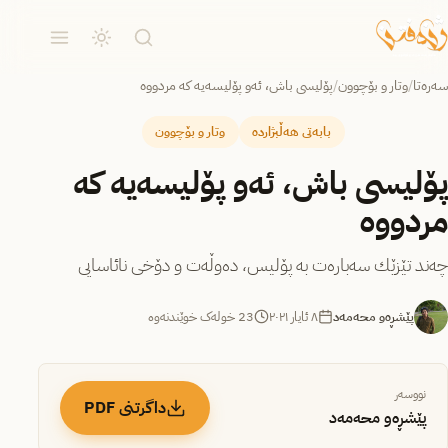
سەرەتا
/
وتار و بۆچوون
/
پۆلیسی باش، ئەو پۆلیسەیە كە مردووە
بابەتی هەڵبژاردە
وتار و بۆچوون
پۆلیسی باش، ئەو پۆلیسەیە كە
مردووە
چەند تێزێك سەبارەت بە پۆلیس، دەوڵەت و دۆخی نائاسایی
پێشڕەو محەمەد
٨ ئایار ٢٠٢١
23 خولەک خوێندنەوە
نووسەر
داگرتنی PDF
پێشڕەو محەمەد