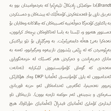
Brandt
)دا حوكمێكی ڕادیكاڵ تێپەڕێنرا كە بەردەوامیدان بوو بە
نەریتی نازیی بۆ قەدەغەكردنی كۆمەڵێك لە پیشەكان و دەستكردن
بە پاكتاوی كۆدەزگا دەوڵەتییە كەسییەكان كە چالاكانە وەفایان بۆ
دەستوور هەبوو و، ئێستا بە یاسا لەناكاوەكان پڕچەك كرابوون،
نەدەكرا بەبێ هەڵە دابمەزرێنرێت. بە وەرگێڕانی بۆ نێو پراكتیكی
بەڕێوەبردن كە لە ڕژێمی پێشووی نازییەوە وەرگیرابوو، ئەمە بە
مانای دەرپەڕاندن و دەركردنی هەر كەسێك لە خزمەتگوزاریی
مەدەنیی كە گومانی كۆمۆنیستبوونی لێبكرایە (تەنانەت
ئەندامبوون لە پارتی كۆمۆنیستی ئەڵمانیا DKP وەك هۆكارێكی
زەروور نەدەبینرا، ئەگەرچی ئەندامەكانی ئەو حزبە قوربانیی
سەرەكیی و بنچینەیی ئەم حوكمە تازەیە بوون). نازییەكانی ناو
ئیدارەى كۆماری ئەڵمانیای فیدڕاڵ (ئەڵمانیای خۆرئاوا)، هیچ