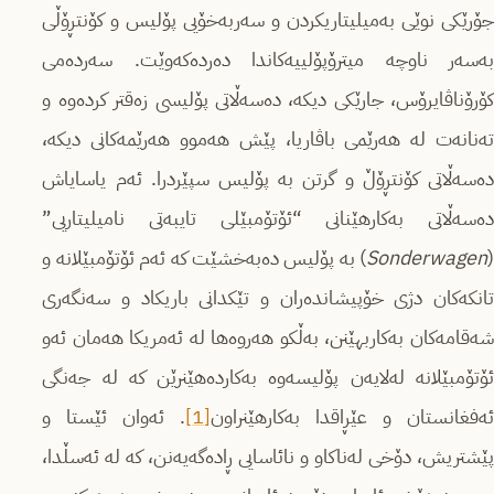
جۆرێكی نوێی بەمیلیتاریكردن و سەربەخۆیی پۆلیس و كۆنتڕۆڵی
بەسەر ناوچە میترۆپۆلییەكاندا دەردەكەوێت. سەردەمی
كۆرۆناڤایرۆس، جارێكی دیكە، دەسەڵاتی پۆلیسی زەقتر كردەوە و
تەنانەت لە هەرێمی باڤاریا، پێش هەموو هەرێمەكانی دیكە،
دەسەڵاتی كۆنتڕۆڵ و گرتن بە پۆلیس سپێردرا. ئەم یاسایاش
دەسەڵاتی بەكارهێنانی “ئۆتۆمبێلی تایبەتی نامیلیتاریی”
(
Sonderwagen
) بە پۆلیس دەبەخشێت كە ئەم ئۆتۆمبێلانە و
تانكەكان دژی خۆپیشاندەران و تێكدانی باریكاد و سەنگەری
شەقامەكان بەكاربهێنن، بەڵكو هەروەها لە ئەمریكا هەمان ئەو
ئۆتۆمبێلانە لەلایەن پۆلیسەوە بەكاردەهێنرێن كە لە جەنگی
ئەفغانستان و عێڕاقدا بەكارهێنراون
[1]
. ئەوان ئێستا و
پێشتریش، دۆخی لەناكاو و نائاسایی ڕادەگەیەنن، كە لە ئەسڵدا،