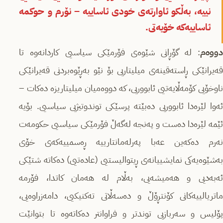
نییە، بەڵكو ئاوارتەى خودی ئاساییە – نۆرم و حوكمە
ئاساییەكە خۆیەتی.
دووەم
: لە گۆڕانی شێوەى فۆرمێكی سیاسیی كاردانەوە تا
قەیرانێكی ڕاستەقینەی میلیتاریی بۆ نێو بەڕێوەبردنی قەیرانێكی
ناوخۆیی كۆمەڵایەتیی ئابووریی، كە دووەمیان میلیتاریزە دەكات –
ئەوا لێرەدا ئابووریی دەبێتە پرسێكی توندوتیژیی سیاسیی. بۆیە
ئێمە لێرەدا دەست و پەنجە لەگەڵ فۆرمێكی سیاسیی حكومەت
نەرم دەكەین عەبا پەرلەمانتارییە ڕەسمییەكەى خۆی
بەشێوەیەكی نمایشییانەى ڕیتوالیستیی (عادەتیی) دەكاتە شتێكی
ئەبەدیی و هەمیشەیی، بەڵام لە هەمان كاتدا، فۆرمە
ماتریالییەكانی كۆنتڕۆڵ و دەسەڵاتی تەكنیكیی، دامەزراوەیی،
پۆلیس و سەربازیی توندتر و فراوانتر دەكاتەوە تا بتوانێت