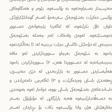
مەترسیدار بەستراوەتەوە بە پۆلیسەوە. پێوەر و هەنگاوەكانی
پۆلیس دەكرێت بەشێوەیەكی سەربەخۆ لەسەر گومانلێكراوێكی
تاوان تاقی بكرێتەوە، كە ئەگەرنا پێچەوانەى دەستوور
دەوەستێتەوە. ئەوەى وادەكات ئەم چەمكە بەشێوەیەكی
بنچینەیی لە دۆخێكی نائاسایی بچێت بریتییە لە: ١) بەتاڵكردنەوە
یاخود بە شێوەیەكی بەرچاو سنوورداركردنی ئەو مافە
بنچینەییانەیە لە دەستووردا هەن، ٢) سنوورداركردن یاخود
هەڵپەساردنی دەستوور بە پارێزبەندیی لە دژی مەترسیی،
ڕەهەندی یاسایی وەردەگرێت، و ٣) ئەگەرچی دامەزراندن و
ناساندنەكەى بەشێوەیەكی یاسایی بووە، دواجار ئەوە پەیوەندیی
بە دەسەڵاتدارێتییەوە هەیە پارێزگاریی لە مۆنۆپۆل بەسەر
بەكارهێنانی هێز، واتا پۆلیسەوە بكات بۆ بڕیاردان لەسەر