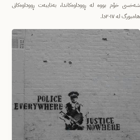
شەخسی خۆم بووە لە ڕووداوەكاندا، بەتایبەت ڕووداوەكانی
هامبورگ لە ٢٠١٧دا.