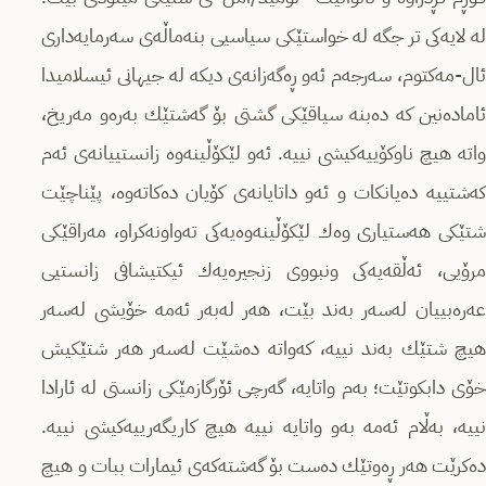
لە لایەكی تر جگە لە خواستێكى سیاسیى بنەماڵەى سەرمایەدارى
ئال-مەكتوم، سەرجەم ئەو ڕەگەزانەى دیكە لە جیهانى ئیسلامیدا
ئامادەنین كە دەبنە سیاقێكى گشتى بۆ گەشتێك بەرەو مەریخ،
واتە هیچ ناوكۆییەكیشى نییە. ئەو لێكۆڵینەوە زانستییانەى ئەم
كەشتییە دەیانكات و ئەو داتایانەى كۆیان دەكاتەوە، پێناچێت
شتێكى هەستیارى وەك لێكۆڵینەوەیەكى تەواونەكراو، مەراقێكى
مرۆیى، ئەڵقەیەكى ونبووى زنجیرەیەك ئیكتیشافى زانستیى
عەرەبییان لەسەر بەند بێت، هەر لەبەر ئەمە خۆیشى لەسەر
هیچ شتێك بەند نییە، كەواتە دەشێت لەسەر هەر شتێكیش
خۆى دابكوتێت؛ بەم واتایە، گەرچى ئۆرگازمێكى زانستى لە ئارادا
نییە، بەڵام ئەمە بەو واتایە نییە هیچ كاریگەرییەكیشى نییە.
دەكرێت هەر ڕەوتێك دەست بۆ گەشتەكەى ئیمارات ببات و هیچ