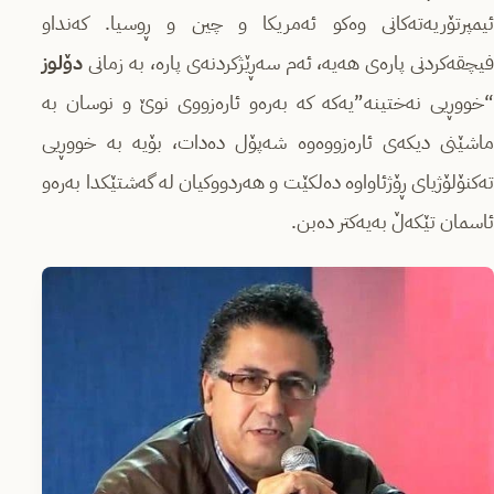
ئیمپرتۆریەتەكانى وەكو ئەمریكا و چین و ڕوسیا. كەنداو
فیچقەكردنى پارەى هەیە، ئەم سەڕێژكردنەى پارە، بە زمانى
دۆلوز
“خووڕیى نەختینە”یەكە كە بەرەو ئارەزووى نوێ و نوسان بە
ماشێنى دیكەى ئارەزووەوە شەپۆل دەدات، بۆیە بە خووڕیى
تەكنۆلۆژیاى ڕۆژئاواوە دەلكێت و هەردووكیان لە گەشتێكدا بەرەو
ئاسمان تێكەڵ بەیەكتر دەبن.