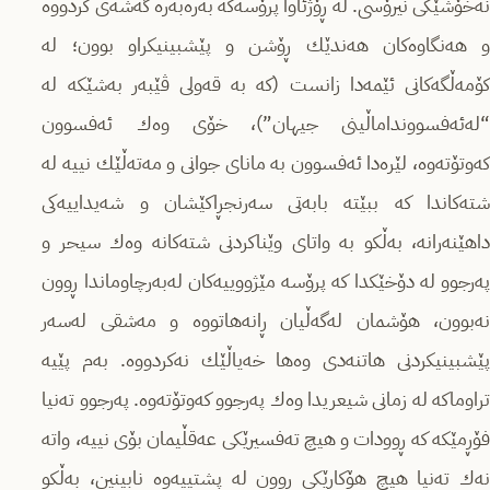
نەخۆشێكى نیرۆسی. لە ڕۆژئاوا پرۆسەكە بەرەبەرە گەشەى كردووە
و هەنگاوەكان هەندێك ڕۆشن و پێشبینیكراو بوون؛ لە
كۆمەڵگەكانى ئێمەدا زانست (كە بە قەولى ڤێبەر بەشێكە لە
“لەئەفسوونداماڵینى جیهان”)، خۆى وەك ئەفسوون
كەوتۆتەوە، لێرەدا ئەفسوون بە ماناى جوانى و مەتەڵێك نییە لە
شتەكاندا كە ببێتە بابەتى سەرنجڕاكێشان و شەیداییەكى
داهێنەرانە، بەڵكو بە واتاى وێناكردنى شتەكانە وەك سیحر و
پەرجوو لە دۆخێكدا كە پرۆسە مێژووییەكان لەبەرچاوماندا ڕوون
نەبوون، هۆشمان لەگەڵیان ڕانەهاتووە و مەشقى لەسەر
پێشبینیكردنى هاتنەدى وەها خەیاڵێك نەكردووە. بەم پێیە
تراوماكە لە زمانى شیعریدا وەك پەرجوو كەوتۆتەوە. پەرجوو تەنیا
فۆڕمێكە كە ڕوودات و هیچ تەفسیرێكى عەقڵیمان بۆى نییە، واتە
نەك تەنیا هیچ هۆكارێكى ڕوون لە پشتییەوە نابینین، بەڵكو