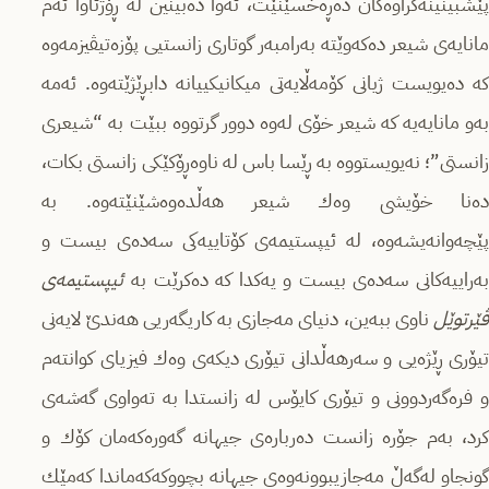
پێشبینینەكراوەكان دەڕەخسێنێت، ئەوا دەبینین لە ڕۆژئاوا ئەم
مانایەى شیعر دەكەوێتە بەرامبەر گوتارى زانستیى پۆزەتیڤیزمەوە
كە دەیویست ژیانى كۆمەڵایەتى میكانیكییانە دابڕێژێتەوە. ئەمە
بەو مانایەیە كە شیعر خۆى لەوە دوور گرتووە ببێت بە “شیعرى
زانستى”؛ نەیویستووە بە ڕێسا باس لە ناوەڕۆكێكى زانستى بكات،
دەنا خۆیشى وەك شیعر هەڵدەوەشێنێتەوە. بە
پێچەوانەیشەوە، لە ئیپستیمەى كۆتاییەكى سەدەى بیست و
بەراییەكانى سەدەى بیست و یەكدا كە دەكرێت بە
ئیپستیمەى
ڤێرتوێل
ناوى ببەین، دنیاى مەجازى بە كاریگەریى هەندێ لایەنى
تیۆرى ڕێژەیى و سەرهەڵدانى تیۆرى دیكەى وەك فیزیاى كوانتەم
و فرەگەردوونى و تیۆرى كایۆس لە زانستدا بە تەواوى گەشەى
كرد، بەم جۆرە زانست دەربارەى جیهانە گەورەكەمان كۆك و
گونجاو لەگەڵ مەجازیبوونەوەى جیهانە بچووكەكەماندا كەمێك