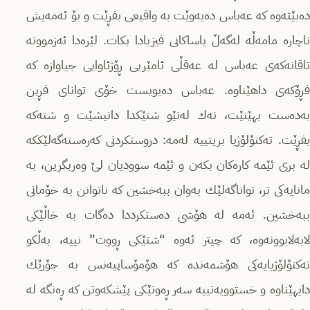
دەبێتەوە كە عەباس دەیەوێت بە واقیعى بفڕێت و بۆ ئەمەیش
ناچارە مامەڵە لەگەڵ یاساكانى فیزیادا بكات. لێرەدا ئەزموونە
تاقانەكەى عەباس لە عەقڵى ئامێریى ڕۆژئاوایى جیاوازە كە
فڕۆكەى داهێناوە. عەباس دەیویست خۆى تواناى فڕین
بەدەست بهێنێت، نەك لەنێو شتێكدا دانیشێت و شتەكە
بفڕێت. تەكنۆلۆژیا بریتییە لەمە: دروستكردنى كەرەستەگەلێككە
لە برى ئێمە كارەكان بكەن و ئێمە سوودیان لێ وەربگرین، بە
مانایەكی تر، تواناگەلێك بەوان ببەخشین كە ناتوانن بە خۆمانى
ببەخشین. ئەمە لە هۆشى دەستكرددا دەگات بە خاڵێكى
لابەلابوونەوە، كە چیتر ئەوە “شتێكى ڕووت” نییە، بەڵكو
تەكنۆلۆژیایەكى هۆشمەندە كە هۆمۆساپیەنس بە جۆرێك
دایهێناوە و خستوویەتییە سەر ڕەوتێكى پێشكەوتن كە ڕەنگە لە