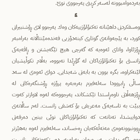
بەردەوامبوونە لەسەر كڕینى پەرجووى نوێ.
٤
وەسفكردنى داهێنانە تەكنۆلۆژییەكان وەك پەرجوو لاى ڕۆشنبیرانى
كورد، بە پێچەوانەى گوتارى كینەدۆزیى فەندەمێنتاڵانە بەرامبەر
ڕۆژئاوا، واتاى ئەوەیە كە گەرچى هیچ تێگەیشتن و ڕاڤەیەكى
زانستی بۆ تەكنۆلۆژیاكان لە گۆڕێدا نەبووە، بەڵام نكوڵیشیان
لێنەكراوە، بگرە بوون بە بابەتى شەیدایى. دواى ئەوەى لە سەد
ساڵى ڕابروودا سەلەفیزم بەرەبەرە پرۆژە ڕۆشنگەرەكانى لە
ڕۆژهەڵاتى ناوەڕاستدا تێكشكاند، پەرجووەكە لەوە لاوازتر كەوت
ببێت بە تاسەیەكى مەعریفى بۆ كەشفى زانست. لەم ساڵانەى
دواییشدا، تەنانەت كە تەكنۆلۆژیاكانى نوێى بینین دەرفەتى
ڕوونبوونەوەى مەتەڵەكەیان ڕەخساند، سەلەفیزم لەوە بەهێزتر
بوو ڕێگە بدات سەرسوڕمان بەرامبەر دەستكەوتەكانى زانست