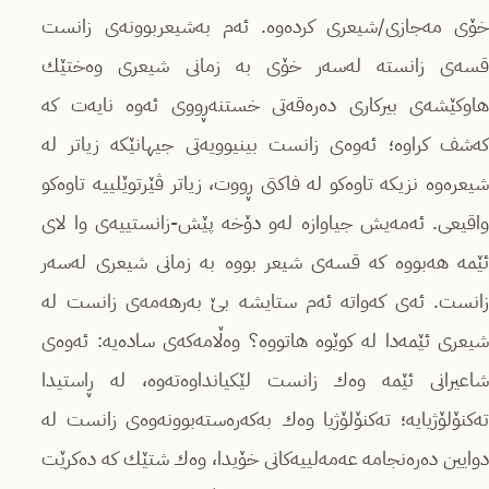
خۆى مەجازى/شیعرى كردەوە. ئەم بەشیعربوونەى زانست
قسەى زانستە لەسەر خۆى بە زمانى شیعرى وەختێك
هاوكێشەى بیركارى دەرەقەتى خستنەڕووى ئەوە نایەت كە
كەشف كراوە؛ ئەوەى زانست بینیوویەتى جیهانێكە زیاتر لە
شیعرەوە نزیكە تاوەكو لە فاكتى ڕووت، زیاتر ڤێرتوێلییە تاوەكو
واقیعى. ئەمەیش جیاوازە لەو دۆخە پێش-زانستییەى وا لاى
ئێمە هەبووە كە قسەى شیعر بووە بە زمانى شیعرى لەسەر
زانست. ئەى كەواتە ئەم ستایشە بێ بەرهەمەى زانست لە
شیعرى ئێمەدا لە كوێوە هاتووە؟ وەڵامەكەى سادەیە: ئەوەى
شاعیرانى ئێمە وەك زانست لێكیانداوەتەوە، لە ڕاستیدا
تەكنۆلۆژیایە؛ تەكنۆلۆژیا وەك بەكەرەستەبوونەوەى زانست لە
دوایین دەرەنجامە عەمەلییەكانى خۆیدا، وەك شتێك كە دەكرێت