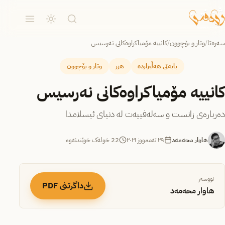
سەرەتا
/
وتار و بۆچوون
/
كانییە مۆمیاكراوەكانى نەرسیس
بابەتی هەڵبژاردە
هزر
وتار و بۆچوون
كانییە مۆمیاكراوەكانى نەرسیس
دەربارەى زانست و سەلەفییەت لە دنیاى ئیسلامدا
هاوار محەمەد
٢٩ تەممووز ٢٠٢١
22 خولەک خوێندنەوە
نووسەر
داگرتنی PDF
هاوار محەمەد