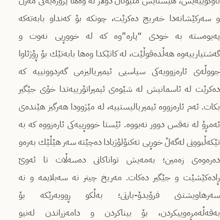
ناوكۆییەیش، هێشتایش ملیۆنان دۆلار لە وەها پرۆژەیەكى مەزن
و سەركێشانەدا خەریج دەكرێت، چونكە بۆ كەنداو بابەتەكە
پەیوەستە بە خودى “پارە”وە كە لە خووڕیى نەوت و
گەشتیارییەوە هەڵدەقوڵێت، لە كاتێكدا وەها بابەتێك بۆ ڕۆژئاوا
جووڵەى ئارەزوویەكى سیاسیى ئیمپریالیزمى گەردوونییە كە
دەكرێت لە ئاسمانیش لە شێوەى ئیمپراتۆرییەتدا خۆى جێگیر
بكات. ئەم ئارەزووە ئیمپریالیستییە، لە مێژوودا هەرگیز هێندەى
ئەمڕۆ لە نەقس دوور نەبووە. ئێستا خووڕییەكى ئارەزووە كە بە
تێكەڵبوونى لەگەڵ خوڕیى تەكنۆلۆژیادا دەچێتە سەر هێڵێك بەرەو
دەرەوەى زەمین؛ بەمەیش تواناكانى دەسەڵات تا ئەوێ
ڕادەكێشێت و جێگیر دەكات. مەریخ چیتر نە سەبلایمە و نە
سەرهاویشتنى فرۆیدۆ-بارتى؛ بەڵكو ڕووبەرێكە بۆ
بەقەڵەمڕەوییكردن، بۆ بیناكردن و دامەزراندن لەنیو