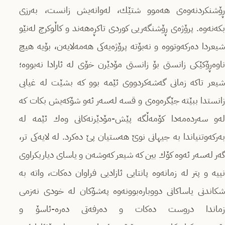
ڕۆشنكردنەوەى هەموو شتێك، لەوانەیش زانست، بەرزى
بكەنەوە. پرۆژەى ڕۆشنگەریى كوردى تاكڕەهەند و كاڵوكرچ لەنێو
شیعردا دەركەوتووە و نەبۆتە پرۆژەیەكى هەمەلایەن، بۆیە هیچ
ناوەڕۆكێكى زانستى بۆ زانستى مۆدێرن خۆى لە ئارادا نەبووە؛
شیعر تاكە زمانى گەشەكردووى ئێمە بوو كە بشێت لە غیابى
زانستدا ببێتە جێگرەوەى و قسە لەسەر ئەو شۆكەیش بكات كە
لەو سەردەمەدا كۆمەڵگە پێش-مۆدێرنەكانى وەك ئێمە لە
بەركەوتنیاندا بە جیهانى نوێ هەستیان پێ دەكرد. لە لایەكی تر،
گەر لەسەر ئەوە كۆك بین كە شیعر كەوشەن و یاساى دیاریكراوى
نییە و پتر لە زمانەوە پانتایى ئازادیى فراوان دەكات، واتە بە
شكاندنى یاساكانى دووبارەبوونەوە پەشۆكان لە خودى نەزمى
زماندا دروست دەكات و دەرفەتى دەرە-ئاسۆ و