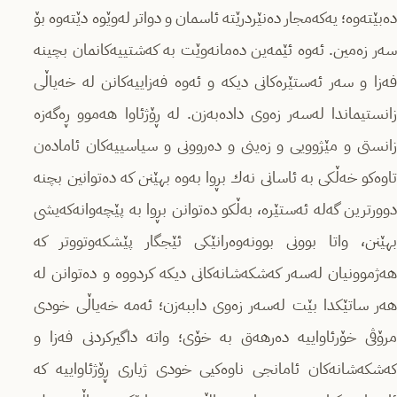
دەبێتەوە؛ یەكەمجار دەنێردرێتە ئاسمان و دواتر لەوێوە دێتەوە بۆ
سەر زەمین. ئەوە ئێمەین دەمانەوێت بە كەشتییەكانمان بچینە
فەزا و سەر ئەستێرەكانى دیكە و ئەوە فەزاییەكانن لە خەیاڵى
زانستیماندا لەسەر زەوى دادەبەزن. لە ڕۆژئاوا هەموو ڕەگەزە
زانستى و مێژوویى و زەینى و دەروونی و سیاسییەكان ئامادەن
تاوەكو خەڵكى بە ئاسانى نەك بڕوا بەوە بهێنن كە دەتوانین بچنە
دوورترین گەلە ئەستێرە، بەڵكو دەتوانن بڕوا بە پێچەوانەكەیشى
بهێنن، واتا بوونى بوونەوەرانێكى ئێجگار پێشكەوتووتر كە
هەژموونیان لەسەر كەشكەشانەكانى دیكە كردووە و دەتوانن لە
هەر ساتێكدا بێت لەسەر زەوى داببەزن؛ ئەمە خەیاڵى خودى
مرۆڤى خۆرئاواییە دەرهەق بە خۆى؛ واتە داگیركردنى فەزا و
كەشكەشانەكان ئامانجى ناوەكیى خودى ژیارى ڕۆژئاواییە كە