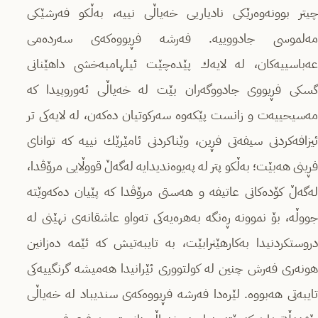
چیتر بوونەوەرێكى نادیاریى خەیاڵى نییە، بەڵكو فەرشێكى
مەلموسى جادووییە. فەرشە فڕیووەكەى سەردەمى
عەباسییەكان، لە لایەك پێدەچێت ئیلهامبەخشى داهێنانى
گسكى فڕیووى جادووگەران بێت لە خەیاڵى ئەوروپیدا كە
مەسیحییەت و زانست پێكەوە سەركوتیان دەكەن، لە لایەكى تر
ئیزافەكردنى سیفەتى فڕین، وێناكردنى ئامێرێك نییە كە تواناى
فڕینى هەبێت؛ بەڵكو پتر لە پەیوەندیدایە لەگەڵ قووڵایى مرۆڤدا،
لەگەڵ كۆدەكانى عاتیفە و هەستى مرۆڤدا كە پێیان دەكەوێتە
جووڵە، بۆ نموونە ڕەنگە بەهرەیەكى تەواو عاشقانەى نهێنى لە
دروستكردنیدا بەكارهێنرابێت، بە تایبەتیش كە ئێمە دەزانین
هونەرى فەرش چنین لە كولتوورى ئێرانیدا هەمیشە گرنگییەكى
تایبەتى هەبووە. لێرەدا فەرشە فڕیووەكەى سندیباد لە خەیاڵى