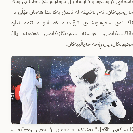
ئاسمانیی كراوەتەوە و دراوەتە پاڵ بوونەوەرانێكى خەیاڵیى وەك
مەریخییەكان. ئەم تەكتیكە لە ئاستى یەكەمدا هەمان فێڵى نا-
ئاگایانەى سەرهاویشتنى فرۆیدییە كە لایوایە ئێمە نیازە
نائاگایانەكانمان، خواستە شەرەنگێزەكانمان دەدەینە پاڵ
مردووەكان، یان ڕۆحە خەیاڵییەكان.
گالیسكەى “الأمل” بەشێكە لە هەمان زۆر بوونى زڕە-وێنە لە