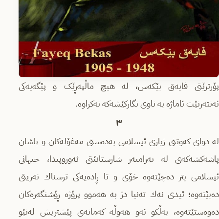
پۆرترێتی فایەق بێکەس، لە هیچ ماڵپەڕێک و پێگەیەکی
ئەنتەرنێت ئاماژە بە ناوی نگارکێشەکە نەکراوە.
٣
لە دواى كەوتنى ژیارى ئیسلامى بەدەستى مەغۆلەكان و پاشان
پاشەكشەكەى لە بەرامبەر شارستانێتى ئەوروپیدا، جیهانى
ئیسلامى پتر دەچێتەوە خۆى و تا ڕادەیەكى ترسناك نەریتى
دەبێتەوە؛ ئیدى نەك تەنیا دژ بە هەموو پرۆژە ڕۆشنگەرەكان
دەوەستێتەوە، بەڵكو ئەو هەوڵە كەمانەى پێشتریش لەنێو