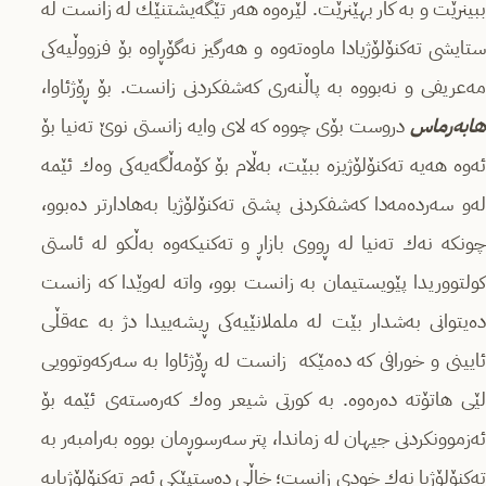
ببینرێت و بە كار بهێنرێت. لێرەوە هەر تێگەیشتنێك لە زانست لە
ستایشى تەكنۆلۆژیادا ماوەتەوە و هەرگیز نەگۆڕاوە بۆ فزووڵیەكى
مەعریفى و نەبووە بە پاڵنەرى كەشفكردنى زانست. بۆ ڕۆژئاوا،
هابەرماس
دروست بۆی چووە كە لاى وایە زانستى نوێ تەنیا بۆ
ئەوە هەیە تەكنۆلۆژیزە ببێت، بەڵام بۆ كۆمەڵگەیەكى وەك ئێمە
لەو سەردەمەدا كەشفكردنى پشتى تەكنۆلۆژیا بەهادارتر دەبوو،
چونكە نەك تەنیا لە ڕووى بازاڕ و تەكنیكەوە بەڵكو لە ئاستى
كولتووریدا پێویستیمان بە زانست بوو، واتە لەوێدا كە زانست
دەیتوانى بەشدار بێت لە ململانێیەكى ڕیشەییدا دژ بە عەقڵى
ئایینى و خورافى كە دەمێكە زانست لە ڕۆژئاوا بە سەركەوتوویى
لێى هاتۆتە دەرەوە. بە كورتى شیعر وەك كەرەستەى ئێمە بۆ
ئەزموونكردنى جیهان لە زماندا، پتر سەرسوڕمان بووە بەرامبەر بە
تەكنۆلۆژیا نەك خودى زانست؛ خاڵى دەستپێكى ئەم تەكنۆلۆژیایە