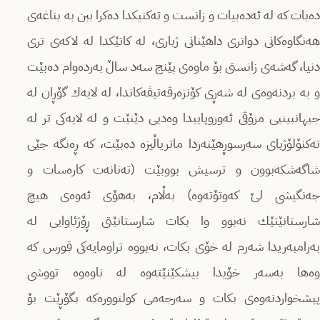
دەبات كە لە ئەدەبیات و زانست و تەكنیكدا دەكرا ببن بە بناغەى
هەنگاوەكانى دواترى داهێنانى ژیارى، لە كاتێكدا لە لاكەى ترى
دنیا، گەشەى زانستى بۆ ماوەى پێنج سەد ساڵ بەردەوام دەبێت
و بە بردنەوەى لە شەڕى كۆنزەرڤەتیڤەكاندا، لە لایەك گۆڕان لە
جیهانبینیى مرۆڤى ئەوروپاییدا وەدیى دێنێت و لە لایەكی تر لە
تەكنۆلۆژیاى سەرسوڕهێنەردا ماتریاڵیزە دەبێت، كە ڕەنگە جێى
شاگەشكەبوون و ترسیش بووبێت (تەنانەت كارەسات و
جەنگیشى لێ كەوتۆتەوە) بەڵام، بەهۆى ئەوەى هیچ
شارستانێتێك نەبوو وا بكات شارستانێتى ڕۆژئاوایى لە
بەرامبەریدا شەرم لە خۆى بكات، نەبووە تراومایەكى قورس كە
وەها بەسەر خۆیدا بیشكێنێتەوە لە ناوەوە تووشى
پیشخواردنەوەى بكات و سەرجەمى كولتوورەكە بگۆڕێت بۆ