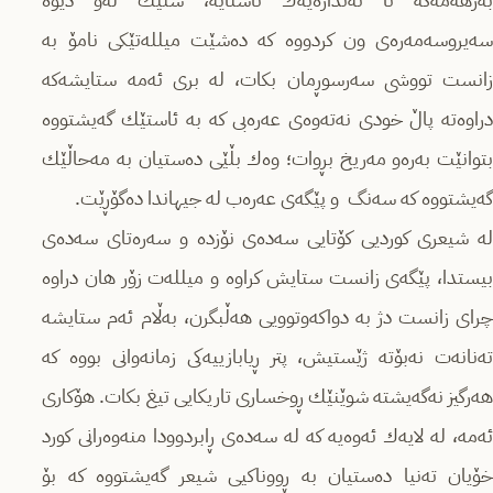
بەرهەمەكە تا ئەندازەیەك ئاشنایە، شتێك لەو دیوە
سەیروسەمەرەى ون كردووە كە دەشێت میللەتێكى نامۆ بە
زانست تووشى سەرسوڕمان بكات، لە برى ئەمە ستایشەكە
دراوەتە پاڵ خودى نەتەوەى عەرەبى كە بە ئاستێك گەیشتووە
بتوانێت بەرەو مەریخ بڕوات؛ وەك بڵێى دەستیان بە مەحاڵێك
گەیشتووە كە سەنگ و پێگەى عەرەب لە جیهاندا دەگۆڕێت.
لە شیعرى كوردیى كۆتایى سەدەى نۆزدە و سەرەتاى سەدەى
بیستدا، پێگەى زانست ستایش كراوە و میللەت زۆر هان دراوە
چراى زانست دژ بە دواكەوتوویى هەڵبگرن، بەڵام ئەم ستایشە
تەنانەت نەبۆتە ژێستیش، پتر ڕیابازییەكى زمانەوانى بووە كە
هەرگیز نەگەیشتە شوێنێك ڕوخسارى تاریكایى تیغ بكات. هۆكارى
ئەمە، لە لایەك ئەوەیە كە لە سەدەى ڕابردوودا منەوەرانى كورد
خۆیان تەنیا دەستیان بە ڕووناكیى شیعر گەیشتووە كە بۆ