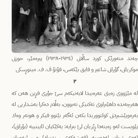
چەند منەورێکی کورد ساڵانی (١٩٣٤-١٩٣٨) پیرەمێر، حوزنی
موکریانی، گۆرانی شاعیر و فایق بێکەس، فۆتۆ ڤ. ف. مینوڕسکی
٢
لە مێژووى زەینى عەرەبیدا لایەنیكەم سێ جۆرى فڕین هەن كە
هەرچەندە داهێنراوى تەكنیكى نەبوون، بەڵام دەكرا بەشداریى لە
بەرەوپێشبردنى كولتووریدا بكەن ئەگەر بێتوو فیكر و هونەر وەك
پێویست لەو زەینەدا ڕێزیان لێ بنرایە: یەكێكیان ئایینییە (بۆراق)،
ئەوی تریان ئەدەبییە (فەرشەكەى سندیباد) و سێیەمیان