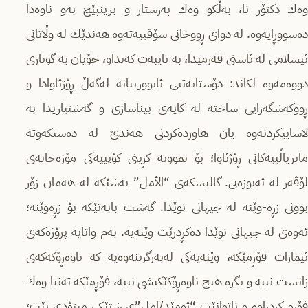
وەك دكتۆر نا، بەڵكو وەك پەرستار و برینپێچ بەو ناوەدا
دەسووڕایەوە. لە دواى ڕووخانى سۆڤییەتەوە هەندێك لە وڵاتانى
ئیسلامى لە ئاستى فەرمیدا، بە تایبەت كەنداو، خۆیان بە گوتارى
دووەمەوە لكاند: دۆستایەتیى ئابوورییانە لەگەڵ ڕۆژئاوادا و
ڕووكەشگەرایى ساختە لە كایەى بیناسازى و گەشتیاریدا بە
لاساییكردنەوە یان هاوردەكردنى هەندێ لە دەستكەوتە
ماتریاڵییەكانى ڕۆژئاوا؛ بۆ نموونە كڕینى كۆپییەكى مۆزەخانەى
لۆڤەر لە ئەبوزەبى. گالیسكەى “الأمل” بەشێكە لە هەمان زۆر
بوونى زڕە-وێنە لە جیهانى نوێدا. گەشت بابەتێكە بۆ زڕەوێنە؛
ئەوەى لە جیهانى نوێدا دەكڕدرێت وێنەیە. بەم واتایە پرۆژەكەى
ئیمارات فۆڕمێكە، وێنەیەكى لەبەرگرتنەوەیە كە ناوەڕۆكەكەى
زانست نییە و بگرە هیچ ناوەڕۆكێكیشى نییە، فۆڕمێكە تەنیا وەك
فۆڕم كڕدراوە و ناتوانێت “ئومێد/امل”ى شتێكى میتۆدى بێت؛