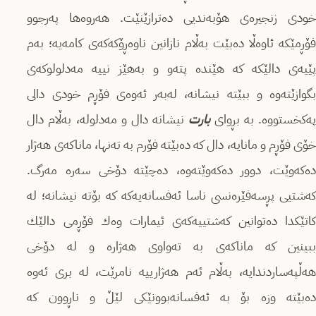
خودى زنجیرەى هۆبەندیى دەترازێنێت. هەروەها پەرجوو
فۆڕمێكە ئاوەڵا دەبێت بەڵام نازانین ناوەڕۆكەكەى كامەیە؛ بەم
پێیەى دالێكە كە هێندە پتەو و بەهێز نییە مەدلولوكەى
بگوازێتەوە و ببێتە نیشانە، لەبەر ئەوەى فۆڕم خودى دالى
ەكخستووە. بە بڕواى
بارت
نیشانە دال و مەدلولە، بەڵام دال
خۆى فۆڕم و مانایە، دال كە دەبێتە فۆرم بە تەنها، ماناكەى هەژار
دەكەوێت، دوور دەكەوێتەوە، دەچێتە دۆخى سەرە مەرگ.
كەشتیى پڕسەفێرەنسى ناسا ئەفسانەیەكە كە بۆتە نیشانە؛ لە
كاتێكدا دەتوانین كەشتییەكەى ئیمارات وەك فۆڕمى دالێك
ببینین كە ماناكەى بە تەواوى هەژارە و لە دۆخى
هەڵپەساردندایە، بەڵام ئەم هەژارییە نامرێت، لە برى ئەوە
دەبێتە وزە بۆ بە ئەفسانەبوونێكى لێڵ و ناڕوون كە