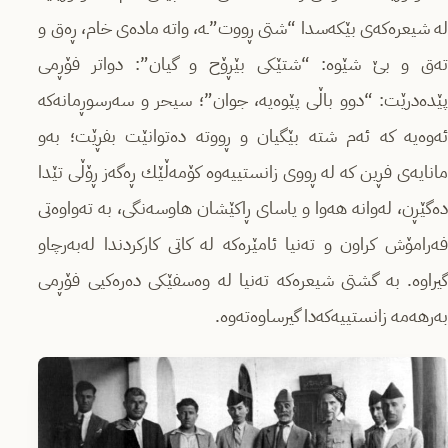
لە شیعرەكەى بێكەسدا “شتى ڕووت”ـە، واتە مادەى خام، ڕەق و
تەق و بێ شێوە: “شتێكى بێڕۆح و گیان”: دواتر فۆڕمى
پێدەدرێت: “دوو باڵى پێوەیە، جوان”؛ سیحر و سەرسوڕمانەكە
ئەوەیە كە ئەم شتە بێگیان و ڕووتە دەتوانێت بفڕێت؛ بەو
مانایەى فڕین كە لە ڕووى زانستییەوە كۆمەڵێك ڕەگەز ڕۆڵى تێدا
دەگێڕن، لەوانە هەوا و یاساى ڕاكێشان هاوسەنگى، بە تەواوەتى
فەرامۆش كراون و تەنیا ئامێرەكە لە كاتى كاركردندا لەبەرچاو
گیراوە. بە گشتى شیعرەكە تەنیا لە وەسفێكى دەرەكیى فۆڕمى
بەرهەمە زانستییەكەدا گیرساوەتەوە.