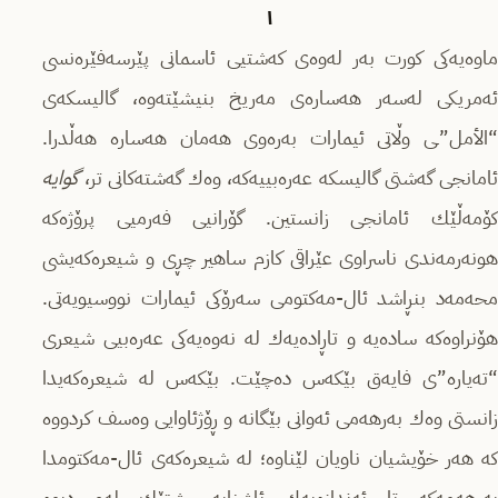
١
ماوەیەكى كورت بەر لەوەى كەشتیى ئاسمانى پێرسەفێرەنسى
ئەمریكى لەسەر هەسارەى مەریخ بنیشێتەوە، گالیسكەى
“الأمل”ـى وڵاتى ئیمارات بەرەوى هەمان هەسارە هەڵدرا.
ئامانجى گەشتی گالیسكە عەرەبییەكە، وەك گەشتەكانى تر،
گوایە
كۆمەڵێك ئامانجى زانستین. گۆرانیى فەرمیى پرۆژەكە
هونەرمەندى ناسراوى عێراقى كازم ساهیر چڕى و شیعرەكەیشى
محەمەد بنڕاشد ئال-مەكتومى سەرۆكى ئیمارات نووسیویەتى.
هۆنراوەكە سادەیە و تاڕادەیەك لە نەوەیەكى عەرەبیى شیعرى
“تەیارە”ى فایەق بێكەس دەچێت. بێكەس لە شیعرەكەیدا
زانستى وەك بەرهەمى ئەوانى بێگانە و ڕۆژئاوایى وەسف كردووە
كە هەر خۆیشیان ناویان لێناوە؛ لە شیعرەكەى ئال-مەكتومدا