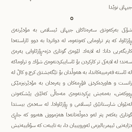
جیهانى نوێدا
٥
شۆكى بەركەوتنى سەرەتاكانى جیهانى ئیسلامى بە مۆدێرنەى
ڕۆژئاوا، كە پتر تراومایى كەوتەوە، لە دواتردا بە دوو ئاراستەدا
كاریگەریى دانا: لە لایەك لێوەى گوتارى دژە-ڕۆژئاوایى پەرەی
سەند؛ لە لایەكی تر كاركردن بۆ ئاساییكردنەوەى شۆك و تراوماكە
لە ئاستە فەرمییەكاندا، بە هەوڵدان بۆ تێگەیشتنى كرچ و كاڵ لە
زانست و هاوردەكردنى فۆڕمەكان و پەرەدان بە مۆدێرنیزمێكى
ڕووكەش، بەمەیش پڕكردنەوەى مەحاڵى كەلێنى پێشكەوتن
لەنێوان شارستانێتى ئیسلامى و ڕۆژئاوادا. لە سەدەى بیستدا
گوتارى یەكەم پتر لەو دەوڵەتانەدا هەژموونى هەبوو كە جاڕى
دژایەتیى ئیپمریالیزمى ئەوروپییان دا، بە تایبەت كە سۆڤییەتیش