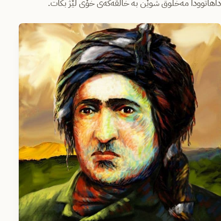
داهاتوودا مەخلوق شوێن بە خالقەكەى خۆى لێژ بكات.