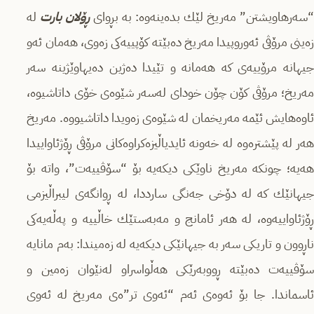
سەرهاویشتن” مەریخ لێك بدەینەوە: بە بڕواى
ڕۆلان بارت
لە
زەینى مرۆڤى ئەوروپیدا مەریخ دەبێتە كۆپییەكى زەوى، هەمان ئەو
جیهانە مرۆییەى كە هەمانە و تێیدا دەژین دەیهاوێژینە سەر
مەریخ؛ مرۆڤى كۆن چۆن خوداى لەسەر شێوەى خۆى داتاشیوە،
ئاوەهایش ئێمە مەریخمان لە شێوەى زەویدا داتاشیووە. مەریخ
هەر لە پێشترەوە لە خەونە ئایدیاڵیزەكراوەكانى مرۆڤى ڕۆژئاواییدا
هەیە؛ چونكە مەریخ ناوێكى دیكەیە بۆ “سۆڤییەت”، واتە بۆ
جیهانێك كە لە دۆخى جەنگى سارددا، لە ڕوانگەى لیبراڵیزمى
ڕۆژئاواییەوە، لە هەر ئامانج و مەبەستێك خاڵییە و پەڵەیەكى
ناڕوون و تاریكى سەر بە جیهانێكى دیكەیە لە زەمیندا: بەم مانایە
سۆڤییەت دەبێتە ڕووبەرێكى هەڵواسراو لەنێوان زەمین و
ئاسماندا. جا بۆ ئەوەى ئەم “ئەوی تر”ەى مەریخ لە ئەوی