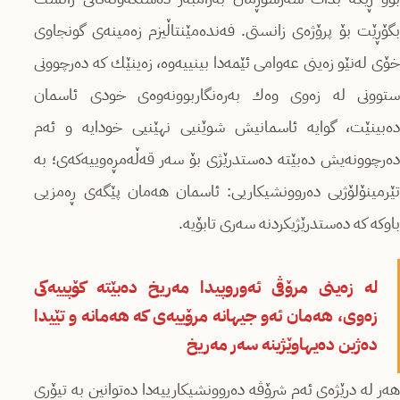
بگۆڕێت بۆ پرۆژەى زانستى. فەندەمێنتاڵیزم زەمینەى گونجاوى
خۆى لەنێو زەینى عەوامى ئێمەدا بینییەوە، زەینێك كە دەرچوونى
ستوونى لە زەوى وەك بەرەنگاربوونەوەى خودى ئاسمان
دەبینێت، گوایە ئاسمانیش شوێنیى نهێنیى خودایە و ئەم
دەرچوونەیش دەبێتە دەستدرێژى بۆ سەر قەڵەمڕەوییەكەى؛ بە
تێرمینۆلۆژیى دەروونشیكاریى: ئاسمان هەمان پێگەى ڕەمزیى
باوكە كە دەستدرێژیكردنە سەرى تابۆیە.
لە زەینى مرۆڤى ئەوروپیدا مەریخ دەبێتە كۆپییەكى
زەوى، هەمان ئەو جیهانە مرۆییەى كە هەمانە و تێیدا
دەژین دەیهاوێژینە سەر مەریخ
هەر لە درێژەى ئەم شرۆڤە دەروونشیكارییەدا دەتوانین بە تیۆرى