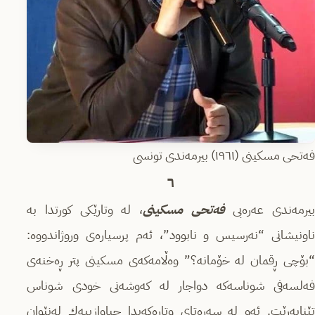
فەتحی مسکینی (١٩٦١) بیرمەندی تونسی
٦
بیرمەندى عەرەبى
فەتحى مسكینى
، لە وتارێكى كورتدا بە
ناونیشانى “نەرسیس و نابوود”، ئەم پرسیارەى وروژاندووە:
“بۆچى ڕقمان لە خۆمانە؟” وەڵامەكەى مسكینى پتر ڕەخنەى
فەلسەفى شوناسەكە دواجار لە كەوشەنى خودى شوناس
تێناپەڕێت. ئەو لە سەرەتاى وتارەكەیدا جیاوازییەك لەنێوان