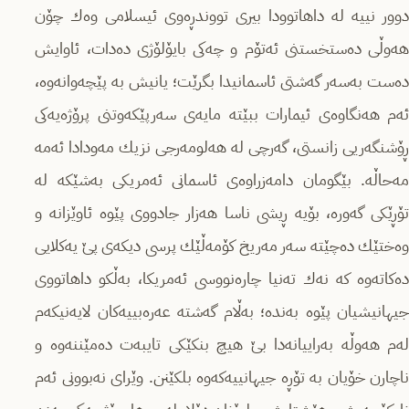
دوور نییە لە داهاتوودا بیرى تووندڕەوى ئیسلامى وەك چۆن
هەوڵى دەستخستنى ئەتۆم و چەكى بایۆلۆژى دەدات، ئاوایش
دەست بەسەر گەشتى ئاسمانیدا بگرێت؛ یانیش بە پێچەوانەوە،
ئەم هەنگاوەى ئیمارات ببێتە مایەى سەرپێكەوتنى پرۆژەیەكى
ڕۆشنگەریى زانستى، گەرچى لە هەلومەرجى نزیك مەودادا ئەمە
مەحاڵە. بێگومان دامەزراوەى ئاسمانى ئەمریكى بەشێكە لە
تۆڕێكى گەورە، بۆیە ڕیشى ناسا هەزار جادووى پێوە ئاوێزانە و
وەختێك دەچێتە سەر مەریخ كۆمەڵێك پرسى دیكەى پێ یەكلایى
دەكاتەوە كە نەك تەنیا چارەنووسى ئەمریكا، بەڵكو داهاتووى
جیهانیشیان پێوە بەندە؛ بەڵام گەشتە عەرەبییەكان لایەنیكەم
لەم هەوڵە بەراییانەدا بێ هیچ بنكێكى تایبەت دەمێننەوە و
ناچارن خۆیان بە تۆڕە جیهانییەكەوە بلكێنن. وێراى نەبوونى ئەم