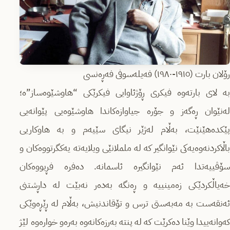
رۆلان بارت (١٩١٥-١٩٨٠) فەیلەسوفی فەڕەنسی
بە لاى بارتەوە فیكرى ڕۆژئاوایى فیكرێكى “هاوشێوەساز”ە؛
لەنێوان ڕەگەز و جۆرە جیاوازەكاندا هاوشێوەیى پێوانەیى
پێكدەهێنێت، بەڵام لەژێر نیگاى سێیەم و بە هاوكاریى
باڵاكردنەوەیەكى نێوانگیر كە لە ململانێى ویلایەتە یەكگرتووەكان و
سۆڤییەتدا ئەم نێوانگیرە ئاسمانە. دەفرە فڕیووەكان
خەیاڵكردێكى زەمینییە و ڕەنگە بەدەر نەبێت لە داڕشتنى
ئەنقەست بە مەبەستى ترس و تۆقاندنیش، بەڵام لە ڕێڕەوێكى
كەوانەییدا وێنا دەكرێت كە لە پنتە بەرزەكانەوە بەرەو خوارەوە لێژ