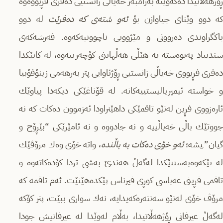
ڕۆژهەڵاتیدا دەكەوێتە بەرامبەر خەیاڵى زانستیى دەفرى فڕیووەوە
ە دوو وێناى جیاوازن بۆ
ئەو شتەى كە دەفرێت
لە دوو
باكگراوندى دەروونى و مێژوویى ناچوونیەكەوە. فەرشەكەى
سندیباد پەیوەستە بە هێڵى هەڵهاتنى كۆچەرییەوە، لە كاتێكدا
دەفرى فڕیووى خەیاڵى زانستیى ڕۆژئاوایى پتر بەرهەمى زینۆفۆبیا
و خواستە ئیمپریالیستییەكانە. لە قۆناغێكى دیكەدا پیاوێك
ئارەزووى فڕین لەنێو تاقمێكى داهێنراودا ئەزموون دەكات كە نە
جووتێك باڵى خەیاڵییە و نە جادووە و نە ئامێرێكى “بێڕۆح و
یان”ـیشە؛
ئەو خۆى دەكات بە باڵندە
، واتە خۆى وەك مرۆڤێك
لە پێكەوەبەستنێكدا لەگەڵ هەندێ بەشى تردا كۆدەكاتەوە و
تاقمى فڕینى عەباسى كوڕى فیرناس پێكدەهێنێت. ئەم تاقمە كە
مرۆڤ خۆى لەنێو سەنتەرەكەیدایە، نەك سوارى ببێت، پتر كۆكە
لەگەڵ عیرفانى ڕۆژهەڵاتیدا، بەڵام لەوێدا لە عیرفانیش جودا