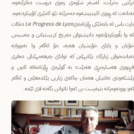
ترێتیى بخرێت، لەسەر شێوەى زەوى دروست دەكرێتەوە،
تەنانەت لە ڕووى ئایینییشەوە دەخرێتە نێو ئامێرى كۆپیكردنەوە.
ارت باس لە بابەتێكى ڕۆژنامەى
Le Progress de Lyon
دەكات
كە وا بڵاویكردۆتەوە دانیشتوانى مەریخ كریستیانن و مەسیحى
خۆیان و پاپاى خۆیشیان هەیە، خۆ ئەگەر وا نەبووایە
نەیاندەتوانى ژیارێك پێكبهێنن كە تواناى بەرهەمهێنانى دەفرى
فڕیووى هەسارەبڕى هەبێت؛ بە گوێرەى ڕۆژنامەكە ئایین و
پێشكەوتنى تەكنیكى هەمان چاكەى ژیاریى پێكدەهێنن و ئەگەر
ئەو بوونەوەرانە بتپەرست بن ئەوا ناتوانن بگەنە لاى ئێمە.