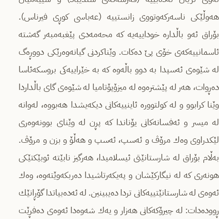
هەوڵێكى ناسەركەوتووى زانستییە (عەباسى كوڕى فیرناس).
بۆراق ئەو باڵدارە خوداییەیە كە محەمەدى پێغبەمبەر گەشتە
ئاسمانییەكەى خۆى پێ دەكات. وێناكردنى گیانەوەرێكى دووڕەگ
لە شێوەى ئەسپدا بە دوو باڵەوە كە بە خێراییەكى بروسكەئاسا
دەڕوات، هەر لە پێشترەوە لە میزۆپۆتامیا لە شێوەى گاى باڵداردا
وێنا كرابوو و لە كولتوورە ئاینییەكانى دیكەیشدا هەبووە، لەوانە
لە میسر و ئەفسانەكانى یۆناندا كە پڕن لە وێناى بوونەوەرى
لێكدراوى وەك مرۆڤ و ئەسپ، ئەسپ و هەڵۆ و بزن و مرۆڤ.
بەڵام بۆراق لە شارستانێتى ئیسلامیدا، هەرگیز نابێتە ئوبێكتێكى
هونەرى كە لە نیگاركێشان و پەیكەرتاشیدا دەربكەوێتەوە، وەك
ئەوەى لە شارستانێتییەكانى تردا دەیبینین. لە ئەدەبیاتدا گۆڕانێك
ڕوودەدات: لە چیرۆكەكانى هەزار و یەك شەوەدا ئەوەى دەفڕێت