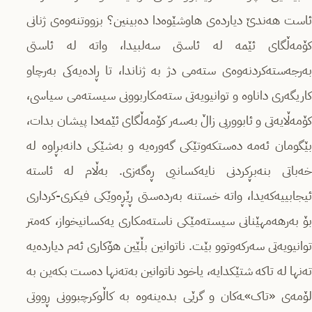
ئاست هەندێ دیاردەی هاوشێوەدا دەبینین؟ بزووتنەوەی ژنانی
کۆمەڵگای ئێمە لە ئاستی سەلبیدا، واتە لە ئاستی
بەرجەستەکردنەوەی ستەمی دژ بە ژناندا، تا ڕادەیەکی بەرچاو
کاریگەری داناوە و توانیویەتی ستەمکاربوونی سیستەمی سیاسی،
کۆمەڵایەتی و ئابووریی زاڵ بەسەر کۆمەڵگای ئێمەدا پیشان بدات،
بێگومان ئەمە دەستکەوتێکی گەورەیە و بەشێکی دانەبڕاوە لە
خەباتی بنەبڕکردنی نایەکسانیی ڕەگەزی. بەڵام لە ئاستە
ئیجابییەکەیدا، واتە خستنە بەردەستی ڕێڕەوێکی فیکری-کرداری
بۆ بەرهەمهێنانی سیستەمێکی ناستەمکاری یەکسانیخواز، کەمتر
توانیویەتی سەرکەوتوو بێت. ناتوانین بڵێین هۆکاری ئەم دیاردەیە
تەنها لە تاکە شتێکدایە، یاخود ناتوانین بەتەنها دەست بکەین بە
لۆمەی «تاک»ـەکان و گرێی بدەینەوە بە کاڵوکرچبوونی ڕووتی