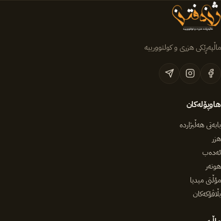
ماڵپەڕێکی هزری و کولتوورییە
هاوپۆلەکان
بابەتی هەڵبژاردە
هزر
ئەدەب
هونەر
مۆڵتی میدیا
بڵاڤۆکەکان