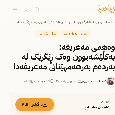
سەرەتا
/
تەوەر و هەڤپەیڤین
/
وەهمی مەعریفە: بەکڵێشەبوون وەک ڕێگرێک لە…
تەوەر و هەڤپەیڤین
وتار و بۆچوون
وەهمی مەعریفە:
بەکڵێشەبوون وەک ڕێگرێک لە
بەردەم بەرهەمهێنانی مەعریفەدا
عەدنان حەسەنپوور
١٠ تشرینی یەکەم ٢٠٢١
13 خولەک خوێندنەوە
نووسەر
داگرتنی PDF
عەدنان حەسەنپوور