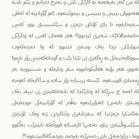
کە من ئەم بەرهەمە بە کارێکی باش و بەنرخ دەزانم و پێم باشە
هەمووان بیبینن و بیبیسن و بیخوێننەوە. ئەو گۆرانییە لە ئەلفی
سەرەتایەوە تا یای کۆتایی دژەژن و سێکسیستی بوو، کەچی
خانمەچالاکێک شەیری کردبوو!! هەر هەمان کەس لە وتارێکی
شوێنێکی تردا یەک وشەی دیتبوو کە وا دەردەکەوت
سووکایەتییەکی بە ڕەگەزی ژن تێدا بێت و گومانەکەیشی زۆر ناڕەوا
نەبوو، هەر بۆیە هەڵیکوتابووە سەر وتارەکە و خستبوویە بەر
ڕەخنەی قورسەوە. ئێستە پرسیارە زۆر سادە و ساکارەکە ئەوەیە
کە ئەمە چ سڕێکە لە وتارێکدا کە بابەتەکەیشی ژن نییە، یەک
وشەی نابەجێ ئەدۆزرێتەوە بەڵام لە گۆرانییەکی موبتەزەلی
بەئاشکرا دژەژندا کە سەرتابەری وێناکردنی ژنە وەک ئۆبژەی
سێکسواڵیتەی پیاو، نەتەنها کارەساتە قووڵەکە نابینرێت بەڵکوو
وەک بژاردەیەکی باش دەخرێتە بەردەم بەردەنگەکانیشەوە؟!