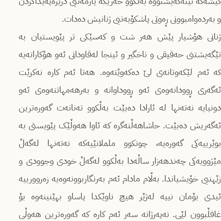
کێشەکە تێنەگەیشتووە بەڵکوو خەریکە یارمەتیی درێژەپەیداکردن
و بەردەوامبوونی ڕەوتی پاشکۆیەتیی ژنانیش دەدات.
ژنانی هۆشیار پێش هەر شت و کەسێکی تر پێویستیان بە
تێگەیشتنی حەقیقی و ناخگیر و ئینجا لەقاودانی ئەو هۆکارانەیە
کە ئەم لێکەوتانەی لێ دەکەوێتەوە. هەتا ئەم کارە نەکرێت
ئەگەری ڕوودانەوەی ئەو ڕووداوانە و بەرهەمهاتنەوەی ئەو
دونیایە نەتەنها لە ئارادا دەبێت بەڵکوو تەنانەت گەورەترین
ئەگەریش دەبێت. حاشاهەڵنەگرە کە ئاوا هەوڵێک پێویستی بە
بوێرییەکی گەورەیە، چونکوو ململانێیەکە نەتەنها لەگەڵ
مێژوویەکی چەندهەزار ساڵەدا بەڵکوو لەگەڵ خودی وجوودی و
زێهنیی خۆیشیاندا. بەڵام مادام ئەم بەرنگاربوونەوەیە زەروورییە
ئیدی بۆمان نییە لەژێر هیچ ناوێکدا پاساو بهێنینەوە بۆ
غافڵبوون لێی. نەپەرژانە سەر ئەم کارە کە گەورەترین هەوڵی