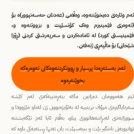
ئەم وتارەی دەیخوێننەوە، وەڵامی (عەدنان حەسەنپوور)ە بۆ
(تەوەری فێمینیزم وەک کۆنسێپت و بزووتنەوە و،
فێمینیستی کورد) لە ئامادەکردن و سەرپەرشتی کردنی (ڕۆزا
شێخانی) بۆ ماڵپەڕی ژنەفتن.
لەم بەستەرەدا پرسیار و ڕوونکردنەوەکانی تەوەرەکە
بخوێنەرەوە
ئیتر هەموومان دەزانین ماکە بنەڕەتییەکەی ئەم کێشە
سەرتاپاگیرەی مرۆڤ بریتییە لە بەئۆبژەبوونی ژن لەناو مێژوودا و
سووژایەتیی لەبڕاننەهاتووی پیاو، بەڵام ئایا ئەم تێگەیشتنە
توانیویەتی ناخگیر بێت و بچەسپێت، یان تەنها ڕستەیەکی باوە کە