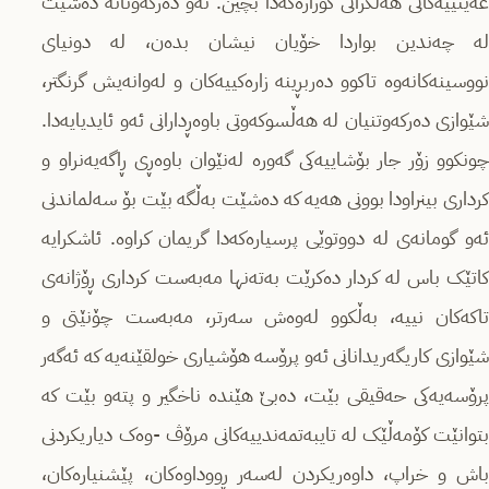
عەینییەکانی هەڵگرانی گوزارەکەدا بچین. ئەو دەرکەوتانە دەشێت
لە چەندین بواردا خۆیان نیشان بدەن، لە دونیای
نووسینەکانەوە تاکوو دەربڕینە زارەکییەکان و لەوانەیش گرنگتر،
شێوازی دەرکەوتنیان لە هەڵسوکەوتی باوەڕدارانی ئەو ئایدیایەدا.
چونکوو زۆر جار بۆشاییەکی گەورە لەنێوان باوەڕی ڕاگەیەنراو و
کرداری بینراودا بوونی هەیە کە دەشێت بەڵگە بێت بۆ سەلماندنی
ئەو گومانەی لە دووتوێی پرسیارەکەدا گریمان کراوە. ئاشکرایە
کاتێک باس لە کردار دەکرێت بەتەنها مەبەست کرداری ڕۆژانەی
تاکەکان نییە، بەڵکوو لەوەش سەرتر، مەبەست چۆنێتی و
شێوازی کاریگەریدانانی ئەو پرۆسە هۆشیاری خولقێنەیە کە ئەگەر
پرۆسەیەکی حەقیقی بێت، دەبێ هێندە ناخگیر و پتەو بێت کە
بتوانێت کۆمەڵێک لە تایبەتمەندییەکانی مرۆڤ -وەک دیاریکردنی
باش و خراپ، داوەریکردن لەسەر ڕووداوەکان، پێشنیارەکان،