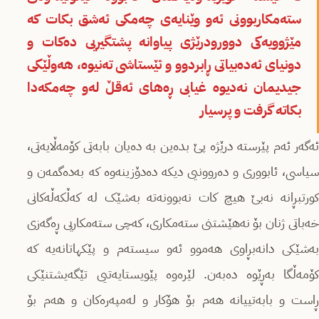
ستەمکاربوونی ئەو وێنایەی چەمکی ئەشق بکات کە
مێژوویەکی دوورودرێژی پیاوانە پشتگیریی دەکات و
دونیای ئەدەبیاتی ڕابردوو و ئێستاشی تەنیوە، هەوڵێکی
جیدیمان نەدیوە غیابی ڕەهای ئەقڵ لەو چەمکەدا
بکاتە گرفت و پرسیار
ئەگەر ئەم پێرستە درێژە پێ بدەین بە دەیان بابەتی کۆمەڵایەتی،
سیاسی، ئابووری و دەروونیی دیکە دەدۆزینەوە کە بەدەگمەن و
کورتبڕانە نەبێ هیچ کات نەبوونەتە بەشێک لە کەڵکەڵەکانی
خەباتی ژنان بۆ نەهێشتنی ستەمکاری، کەچی ستەمکاریی ڕەگەزی
بەشێکی دانەبڕاوی هەموو ئەو سیستەم و پێکهاتانەیە کە
کۆمەڵگا بەڕێوە دەبەن. لێرەوە پێویستایەتیی تێگەیشتنێکی
ڕاست و بابەتییانە هەم بۆ هۆکار و لەمپەرەکان و هەم بۆ