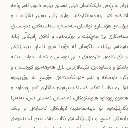
زیاتر لە ڕۆحی دایکەکانمان دیلی دەستی پیاوە. دەبوو ئەم ڕۆحە
لانیکەم لای ژنەخەباتکارەکانی بواری ژنان بەدی نەکرایەت و
پرۆسەی هۆشیاری توانیبای جەمسەرە سەلبییەکەی دەرخستنی
ستەمکاری تێ بپەڕێنێت و بیرکردنەوە و ئەکتی ڕادیکاڵی ژنانە
بەرهەم بهێنێت. بێگومان لە خۆیدا هیچ ئاسایی نییە ژنێکی
چالاکی خاوەن مێژوویەکی باشی نووسین و خەبات دواجار ببێتە
پاشکۆ و پاساودەری نێرسالارترین پارتی هەرهەموو کوردستان و
بگرە ناوچەکە و ئەم «دژەئەکت»ـەی خۆیشی بە بوێرییەوە
تیۆریزە بکات! ئەگەر کەسێک بیهەوێ هۆکاری ئەم ڕووداوە و
هەموو ڕووداوە هاوشێوەکانی، کە مخابن کەمیش نیین، بەتەنها
بگەڕێنێتەوە بۆ تایبەتمەندییە لاوازەکانی کەسایەتی و وەک
بابەتێکی کەسی و تاکی پێناسەی بکات، نەک هیچ لە بنەچەی