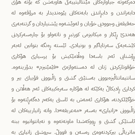
دەرکەوتە جیاوازەکانی مێنتاڵیتییەکی هاوبەشن کە بۆتە هۆی
دابەزاندن و دابڕاندنی بابەتەکانی پێوەندیدار بە مرۆڤەوە لە
حەقیقەتی وجوودیی خۆیان و لەوێشەوە پێشنیاردان و گرتنەبەری
هەندێ ڕێکار و میکانیزمی کورتبڕ و ناتەواو بۆ چارەسەرکردنی
کێشەیەکی سەرتاپاگیر و بونیادی. ئێستە ڕەنگە بتوانین لەبەر
ڕۆشنایی ئەم باسەدا وەڵامێکیش بۆ پرسیاری هۆکاری
خۆقوتارکردنی ژنان لە دەستەواژەی «فێمێنیزم» بدۆزینەوە.
سانتیمانتاڵیزەبوونی بەستێنی گشتی و زاڵبوونی فۆبیای بیر و
کرداری ڕادیکاڵ یەکێکە لە هۆکارە سەرەکییەکانی ئەم هەڵاتن و
خۆگێلکردنە، هۆکاری ئەمەش بە ئاستی یەکەم دەگەڕێتەوە بۆ
زاڵبوونی «زانیاری» بەسەر «مەعریفە»دا. واتە زانیارییەکان لە
ئاستێکی گشتی و ڕووکەشدا ماونەتەوە و نەیانتوانیوە ببنە
ماتریاڵی بیرکردنەوەی ڕەسەن و قووڵ. سروشتی زانیاری بە