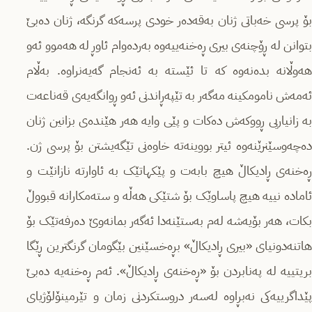
بۆ پرسی خەباتی ژنان بەقەدەر خودی پرسەکە گرنگە، ژنان دەبێ
بتوانن لە ڕۆچنەی بیری ڕەخنەییەوە بەردەوام ئاوڕ لە هەموو ئەو
هەوڵانە بدەنەوە کە تا ئێستە بە ئەنجام گەیەنراوە. بەڵام
ئەمەش نامومکینە مەگەر بە تێپەڕاندنی ئەو ڕوانگەیەی قەناعەت
بە زانیاریی ڕووکەش دەکات و پێی وایە هەر هێندەی بزانین ژنان
دەچەوسێنرێنەوە ئیتر بووینەتە خاوەنی تێگەیشتن بۆ پرسی ژن.
ڕەخنەی ڕادیکاڵ هیچ بابەت و پێکهاتێک بە ئاوارتە نازانێت و
ئامادە نییە هیچ پاساوێک بۆ شتێکی هەڵە و ستەمکارانە قبووڵ
بکات، هەر بۆیەشە لەم بەستێنەدا ئەگەر بمانەوێ دەرفەتێک بۆ
هاتنەدونیای «بیری ڕادیکاڵ» بڕەخسێنین بێگومان گرنگترین ڕێگا
بریتییە لە پەنابردن بۆ «ڕەخنەی ڕادیکاڵ». ئەم ڕەخنەیە دەبێ
پێداگرییەکی نەبڕاوە لەسەر دروستکردنی زمان و تێرمینۆلۆژیای