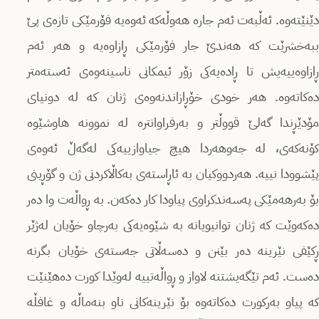
دێنێتەوە. ئەڵبەت ئەم جارە هەوڵەکە ئەوەیە فۆرمێکی تازەی پێ
ببەخشرێت کە هەندێ جار فۆرمێکی ڕازاوەیە و هەر ئەم
ڕازاوەییەیش تا ڕادەیەکی زۆر ئیمکانی ناسینەوەی ئەستەمتر
دەکاتەوە. هەر خودی خۆڕازاندنەوەی ژنان کە لە دونیای
مۆدێڕندا گەلێ قووڵتر و بەرفراوانترە لە نموونە هاوشێوە
کۆنەکەی، لە جەوهەردا هیچ جیاوازییەکی لەگەڵ ئەوەی
پێشوودا نییە. هەردووکیان بە ئاڕاستەی بەکاڵاکردنی ژن و گۆڕینی
بۆ بەرهەمێکی پەسەندکراوی پیاودا کار دەکەن. بە ڕواڵەت وا دەر
دەکەوێت کە ژنان توانیویانە بە شێوەیەکی بەرچاو خۆیان لەژێر
ڕکێفی نێرینە دەر بێنن و دەسەڵاتی جەستەی خۆیان بگرنە
دەست. ئەم تێگەیشتنە لاواز و ڕواڵەتییە لەوێدا کورت دەهێنێت
کە پیاو بەرکورت دەکاتەوە بۆ نێرینەکانی ناو بنەماڵە و غافڵە