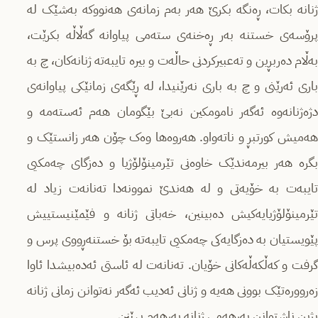
ژنانە بکات، ڕەنگە بکرێ هەر بەم زمانەی هەنووکە بەشێک لە
پرۆسەی خستنە بەر ڕەخنەی ستەمی پیاوانە گەڵاڵە بکرێت،
بەڵام دەربڕین و تەعبیرکردنی حاڵەت و بیرە تایبەتە ژنانەکان، چ بە
باری ئەرێنی و چ بە باری نەرێنیدا، لە ڕێگەی زمانێکی پیاوانەی
دژەژنانەوە ئەگەر نامومکین نەبێ بێگومان هەم ئەستەمە و
هەمیش کورتبڕ و ناتەواو. هەروەها وەک چۆن هەر زانستێک و
بگرە هەر بیرمەندێک خاوەنی تێرمینۆلۆژیا و دەزگای چەمکیی
تایبەت بە خۆیەتی و لە هەندێ نموونەدا تەنانەت زیاد لە
تێرمینۆلۆژیایەکیش دەبینین، خەباتی ژنانە و فێمێنیستییش
پێویستیان بە دەزگایەکی چەمکیی تایبەتە بۆ خستنەڕووی پرس و
گرفت و کەڵکەڵەکانی خۆیان. تەنانەت لە ئاستی ئەدەبیشدا ئاوا
زەروورەتێک بوونی هەیە و ژنانی ئەدیب ئەگەر نەتوانن زمانی ژنانە
بژین ناشتوانن بەرهەمی ژنانە بەرهەم بهێنن.