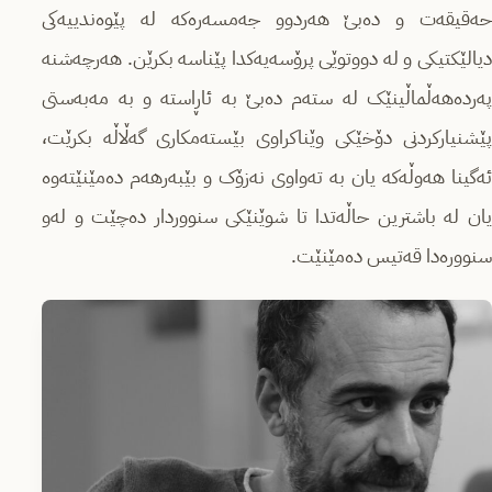
حەقیقەت و دەبێ هەردوو جەمسەرەکە لە پێوەندییەکی
دیالێکتیکی و لە دووتوێی پرۆسەیەکدا پێناسە بکرێن. هەرچەشنە
پەردەهەڵماڵینێک لە ستەم دەبێ بە ئاڕاستە و بە مەبەستی
پێشنیارکردنی دۆخێکی وێناکراوی بێستەمکاری گەڵاڵە بکرێت،
ئەگینا هەوڵەکە یان بە تەواوی نەزۆک و بێبەرهەم دەمێنێتەوە
یان لە باشترین حاڵەتدا تا شوێنێکی سنووردار دەچێت و لەو
سنوورەدا قەتیس دەمێنێت.