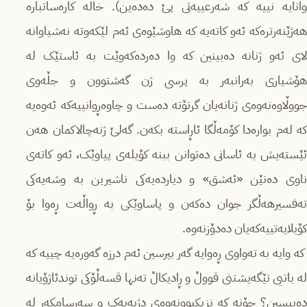
واتایە نییە کە شەرعییەتی پێ دەدەین). خاڵە کارەساتبارە
هەژێنەرترەکە ئەو کاتەیە کە هاوشێوەی ئەم لێکەوتە نەشیاوانە
لای ئەو ژنانە دەبینین کە وا دەردەکەوێت بە ئاستێک لە
هۆشیاری بەرانبەر بە پرسی ژن گەشتوون و جڵەوی
جووڵاوەنەوەی ژنانەیان گرتۆتە دەست و چاوەڕوانییەکە ئەوەیە
کە لەم بوارەدا کۆمەڵگا ئاڕاستە بکەن. گەلێ ژنەچالاکمان هەن
ئێستەیش بە ئاسانی دەتوانن ببنە کۆیلەی پیاوێک، ئەو کاتەی
ناوی دەنێن «ئەشق» و دیاردەیەکی ناشیرین بە وشەیەکی
تەفسیرهەڵگر جوان دەکەن و پاساوێکی بە ڕواڵەت ڕەوا بۆ
کۆیلایەتییەکەیان دەدۆزنەوە.
کە وایە بە تەواوی ڕەوایە گەر بپرسین ئەم درزە گەورەیە چییە کە
لە باتیی تێگەیشتنی قووڵ و ڕادیکاڵ تەنها قسەڵۆکی توندئاژۆیانە
دەبیسین؟ چۆنە کە نزیکبوونەوەی دژبەیەک و سەرسامکەر لە