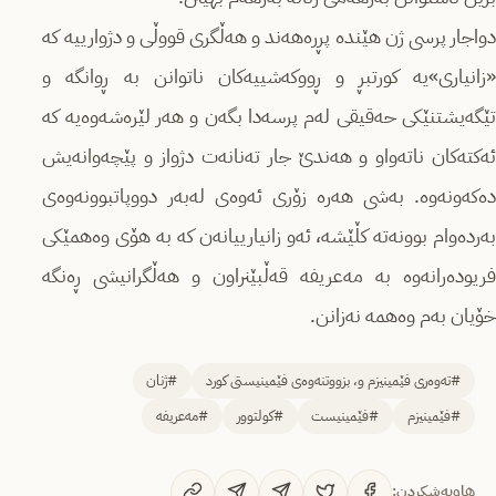
دواجار پرسی ژن هێندە پڕرەهەند و هەڵگری قووڵی و دژوارییە کە
«زانیاری»یە کورتبڕ و ڕووکەشییەکان ناتوانن بە ڕوانگە و
تێگەیشتنێکی حەقیقی لەم پرسەدا بگەن و هەر لێرەشەوەیە کە
ئەکتەکان ناتەواو و هەندێ جار تەنانەت دژواز و پێچەوانەیش
دەکەونەوە. بەشی هەرە زۆری ئەوەی لەبەر دووپاتبوونەوەی
بەردەوام بوونەتە کڵێشە، ئەو زانیارییانەن کە بە هۆی وەهمێکی
فریودەرانەوە بە مەعریفە قەڵبێنراون و هەڵگرانیشی ڕەنگە
خۆیان بەم وەهمە نەزانن.
#تەوەری فێمینیزم و، بزووتنەوەی فێمینیستی کورد
#ژنان
#فێمینیزم
#فێمینیست
#کولتوور
#مەعریفە
هاوبەشکردن: