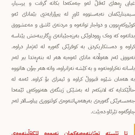
غیابی ڕەهای ئەقڵ لەو چەمکەدا بکاتە گرفت و پرسیار،
سیمینارێکمان نەبەستووە ئاوڕ لە پیرۆزایەتیی بێمانای ئەو
کوێروکەڕبوون و دواجار توانەوە و مردنەی ئاشق و مەعشووق
بداتەوە کە وەک ڕووداوێکی بەرزەجێیانەی ڕزگاریبەخش پێناسە
کراوە و دەستکاریکردنی بە کوفرێکی گەورە لە ئەژمار دراوە.
نەبوونی ئەم هەوڵانە مانای ئەوەیە هەر لە بنەڕەتدا بیر لەم
باسانە نەکراوەتەوە و بە کێشە نەزانراوە، واتە هەر چۆن هاتووە
بە هەمان شێوە قبووڵ کراوە و ئیمزای بۆ کراوە. ئەمە لە
حاڵێکدایە کە لانیکەم لە بەشێکی ژینگەی هەنووکەیی ئێمەدا
جەمسەرێکی گەورەی بەرهەمهاتنەوەی کولتووری پیاوسالار لەم
چاوگەوە تێرئاو دەبێت.
تا ئێستە توێژینەوەیەکمان نەبووە لێکۆڵینەوەی