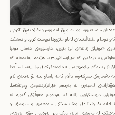
عەدنان حەسەنپوو، نووسەر و ڕۆژنامەنووس: فۆتۆ: بەڕۆژ ئاکرەیی
ئەو دونیا و مێنتاڵیتییەی لەناو مێژوودا دروست کراوە و دەشێت
ناوی «دونیای ژنانە»ی لێ بنێین، هاوشێوەی هەمان دونیا
هاوتەریبە دژەکەی کە «پیاوسالاری»یە، هێندە بەتەمەنە کە
لۆژیکی نییە گەر چاوەڕێ بین لە ماوەیەکی کورتی چل پەنجا ساڵەدا
بە یەکجارەکی بسڕێتەوە، بەڵام ئەمە پاساو نییە بۆ نەدیتنی ئەو
هۆکارانەی لەمپەرن لە بەردەم خێراترکردنەوەی ڕەوتەکەدا.
دونیای دروستکراوی ژنانە کە بەردەوام هەوڵێکی گەورە لە
ئارادایە بۆ وێناکردنی وەک شتێکی جەوهەری و سروشتی و
بەشێک لە سروشتی ژنانە، وەک وترا بەردەوام خۆی بەرهەم