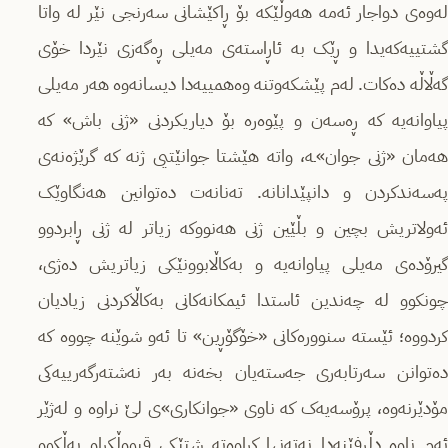
لەوەی دواجار ئەمە هەوڵێکە بۆ ڕاکێشانی سەرنجی نێر لە واتا
گشتییەکەیدا و ڕێک بە ئاڕاستەی مەیلی ڕەگەزی نێردا خۆی
گەڵاڵە دەکات. لەم پێشکەوتنە وەهمییەدا دیسانەوە هەر مەیلی
پیاوانەیە کە ڕەسەن و پێوەرە بۆ دیاریکردنی «ژنی باش» کە
هەمان «ژنی جوان»ـە، واتە هێشتا جوانێتیی ژنە کە گرێژەنەی
پەسەندکردن و دانپێدانانە. تەنانەت دەتوانین هەنگاوێک
ئەولاتریش بچین و بڵێین ژنی هەنووکە زیاتر لە ژنی ڕابردوو
گیرۆدەی مەیلی پیاوانەیە و بەکاڵابوونێکی زیاتریش دەژی،
چونکوو لە چەندین ئاستدا ئیمکانەکانی بەکاڵاکردنی زیادیان
کردووە؛ ئێستە سنوورەکانی «خۆگۆڕین» تا ئەو شوێنە چووە کە
دەتوانن سەرتابەری جەستەیان بخەنە بەر نەشتەرگەرییەکی
مۆدێرنەوە، پرۆسەیەک کە ناوی «جوانکاری»ی لێ نراوە و لەژێر
ئەم ناوە دڵڕفێنەدا نەتەنها کراوەتە شتێکی قبووڵکراو بەڵکوو