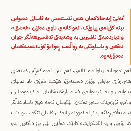
گەلێ ژنەچالاکمان هەن ئێستەیش بە ئاسانی دەتوانن
ببنە کۆیلەی پیاوێک، ئەو کاتەی ناوی دەنێن «ئەشق»
و دیاردەیەکی ناشیرین بە وشەیەکی تەفسیرهەڵگر جوان
دەکەن و پاساوێکی بە ڕواڵەت ڕەوا بۆ کۆیلایەتییەکەیان
دەدۆزنەوە.
لەم نموونانە، پیاوانە و ژنانەی، کەم نیین. لەوە گەڕێین کە بەشی
هەرەزۆری پیاوانی توێژی دەستەبژێر هێشتا نغرۆی ناو دونیای
پیاوانەن و بە پێچەوانەی قسە زارەکییەکانیان لە کردەوەدا ژن
وەکوو ئۆبژەیەک سەیر دەکەن. بێگومان ئەمە هیچ پاساوهەڵگر
نییە بەڵام ڕەنگە زیاتر لە نموونە ژنانەکان قابیلی تێگەیشتن بێت
کە بۆچی وایە (ئاشکرایشە کاتێک دەڵێین لێی تێ دەگەین بەو