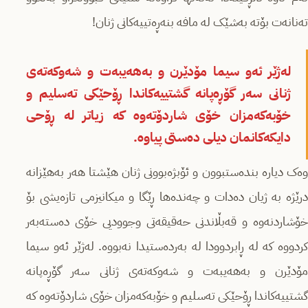
تەنانەت بۆتە بەشێک لە مافە بنەڕەتییەکانی ژنان!
لەژێر ئەو سیما مۆدێرن و بەهەیبەت و شەوکەتەی
ژنانی سەر گۆڕەپانە گشتییەکاندا ڕۆحێکی تەسلیم و
خۆبەکەمزان خۆی شاردۆتەوە کە زیاتر لە ڕۆحی
دایکەکانمان دیلی دەستی پیاوە.
وەک دیارە بندەستبوون و ئۆبژەبوونی ژنان هێشتا هەر بەهێزانە
درێژە بە ژیان دەدات و چەندەها ڕێگا و میکانیزمی تازەیشی بۆ
خۆشاردنەوە و قەبڵاندنی حەقیقەتی وجوودیی خۆی دەستەبەر
کردووە کە لە ڕابردوودا لە بەردەستیدا نەبووە. لەژێر ئەو سیما
مۆدێرن و بەهەیبەت و شەوکەتەی ژنانی سەر گۆڕەپانە
گشتییەکاندا ڕۆحێکی تەسلیم و خۆبەکەمزان خۆی شاردۆتەوە کە