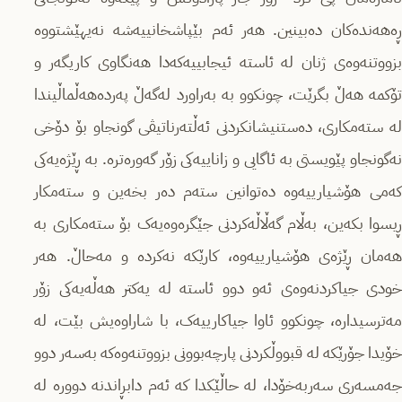
ڕەهەندەکان دەبینین. هەر ئەم بێپاشخانییەشە نەیهێشتووە
بزووتنەوەی ژنان لە ئاستە ئیجابییەکەدا هەنگاوی کاریگەر و
تۆکمە هەڵ بگرێت، چونکوو بە بەراورد لەگەڵ پەردەهەڵماڵیندا
لە ستەمکاری، دەستنیشانکردنی ئەڵتەرناتیڤی گونجاو بۆ دۆخی
نەگونجاو پێویستی بە ئاگایی و زاناییەکی زۆر گەورەترە. بە ڕێژەیەکی
کەمی هۆشیارییەوە دەتوانین ستەم دەر بخەین و ستەمکار
ڕیسوا بکەین، بەڵام گەڵاڵەکردنی جێگرەوەیەک بۆ ستەمکاری بە
هەمان ڕێژەی هۆشیارییەوە، کارێکە نەکردە و مەحاڵ. هەر
خودی جیاکردنەوەی ئەو دوو ئاستە لە یەکتر هەڵەیەکی زۆر
مەترسیدارە، چونکوو ئاوا جیاکارییەک، با شاراوەیش بێت، لە
خۆیدا جۆرێکە لە قبووڵکردنی پارچەبوونی بزووتنەوەکە بەسەر دوو
جەمسەری سەربەخۆدا، لە حاڵێکدا کە ئەم دابڕاندنە دوورە لە