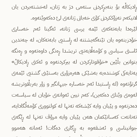
ڕادیکاڵە بۆ بنەبڕکردنی ستەمی دژ بە ژنان، لەخشتەبردن یان
لانیکەم نەزۆککردنی کۆی خەباتی ژنانەی لێ دەکەوێتەوە.
لێرەدا بابەتەکەی ئێمە پرسی ژنانە، ئەگینا ئەم خەساری
خۆدزینەوە یان تێنەگەیشتنە لە ڕاستیی بابەتەکان، لە چەندین
ئاستی سیاسی و کۆمەڵایەتیی تریشدا ڕەنگی داوەتەوە و ڕەنگە
بتوانین بڵێین «خۆقوتارکردن لە بیرکردنەوە و ئەکتی ڕادیکاڵ»
پەتایەکی کوشندەیە بەشێکی هەرەزۆری بەستێنی گشتیی ئێمەی
گرتۆتەوە (لە ڕاستیدا ئەم خەسارە جیهانگیر و زۆر بەربڵاوتریشە
لەوەی وێنای دەکەین)، کەم نیین ئەوانەی خۆیان لە سیاسەت
دەدزنەوە و پێیان وایە کێشەکە تەنها لە کولتووری کۆمەڵگادایە،
تەنانەت کەسانێکمان هەن پێیان وایە مرۆڤ تەنها لە ڕێگەی
جوانیناسی و ئەشقەوە بە ڕزگاری دەگات! ئەمانە هەموو