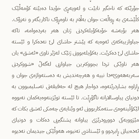
جۆرێکە کە ناخگیر نابێت و لەوپەڕی خۆیدا دەبێتە کۆمەڵێک
کڵێشەی بە ڕواڵەت جوان بەڵام بە ناوەڕۆک ناکاریگەر و نەزۆک.
هەر بۆیەشە خۆبەکۆیلەکردنی ژنان هەر بەردەوامە، تاکە
جیاوازییەکەی ئەوەیە کە پێشتر حاشای لێ نەدەکرا و ئێستە
حاشای لێ دەکرێت. بەکۆیلەبوونی ژنێک لەژێر ناوی «ئەشق» یان
هەر ناوێکی تردا بچووکترین جیاوازیی لەگەڵ «شووکردنی
سەربەهەوێ»دا نییە و هەرچەندیش بە دەستەواژەی جوان و
ڕازاوە بشاردرێتەوە، دواجار هیچ لە حەقیقەتی تەسلیمبوون بە
دونیای پیاوسالارانە ناگۆڕێت. تا ئێستە توێژینەوەیەکمان نەبووە
لێکۆڵینەوەی ستەمکاربوونی ئەو وێنایەی چەمکی ئەشق بکات کە
مێژوویەکی دوورودرێژی پیاوانە پشتگیریی دەکات و دونیای
ئەدەبیاتی ڕابردوو و ئێستاشی تەنیوە، هەوڵێکی جیدیمان نەدیوە