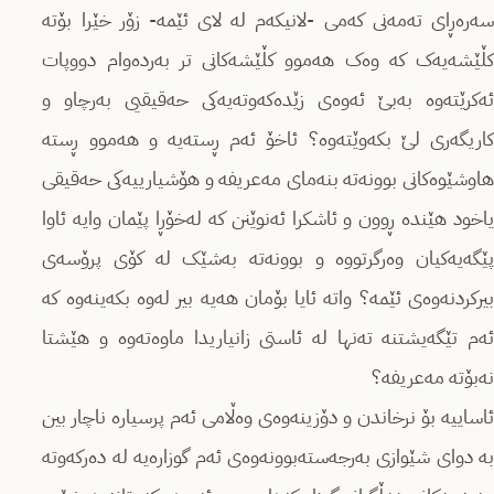
سەرەڕای تەمەنی کەمی -لانیکەم لە لای ئێمە- زۆر خێرا بۆتە
کڵێشەیەک کە وەک هەموو کڵێشەکانی تر بەردەوام دووپات
ئەکرێتەوە بەبێ ئەوەی زێدەکەوتەیەکی حەقیقیی بەرچاو و
کاریگەری لێ بکەوێتەوە؟ ئاخۆ ئەم ڕستەیە و هەموو ڕستە
هاوشێوەکانی بوونەتە بنەمای مەعریفە و هۆشیارییەکی حەقیقی
یاخود هێندە ڕوون و ئاشکرا ئەنوێنن کە لەخۆڕا پێمان وایە ئاوا
پێگەیەکیان وەرگرتووە و بوونەتە بەشێک لە کۆی پرۆسەی
بیرکردنەوەی ئێمە؟ واتە ئایا بۆمان هەیە بیر لەوە بکەینەوە کە
ئەم تێگەیشتنە تەنها لە ئاستی زانیاریدا ماوەتەوە و هێشتا
نەبۆتە مەعریفە؟
ئاساییە بۆ نرخاندن و دۆزینەوەی وەڵامی ئەم پرسیارە ناچار بین
بە دوای شێوازی بەرجەستەبوونەوەی ئەم گوزارەیە لە دەرکەوتە