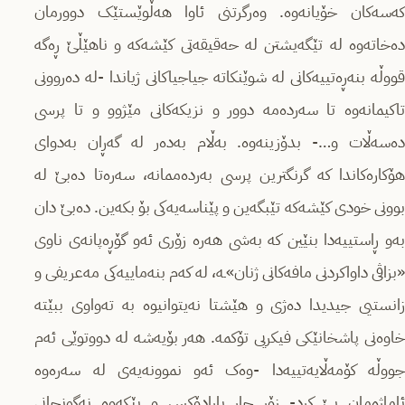
کەسەکان خۆیانەوە. وەرگرتنی ئاوا هەڵوێستێک دوورمان
دەخاتەوە لە تێگەیشتن لە حەقیقەتی کێشەکە و ناهێڵێ ڕەگە
قووڵە بنەڕەتییەکانی لە شوێنکاتە جیاجیاکانی ژیاندا -لە دەروونی
تاکیمانەوە تا سەردەمە دوور و نزیکەکانی مێژوو و تا پرسی
دەسەڵات و…- بدۆزینەوە. بەڵام بەدەر لە گەڕان بەدوای
هۆکارەکاندا کە گرنگترین پرسی بەردەممانە، سەرەتا دەبێ لە
بوونی خودی کێشەکە تێبگەین و پێناسەیەکی بۆ بکەین. دەبێ دان
بەو ڕاستییەدا بنێین کە بەشی هەرە زۆری ئەو گۆڕەپانەی ناوی
«بزاڤی داواکردنی مافەکانی ژنان»ـە، لە کەم بنەماییەکی مەعریفی و
زانستیی جیدیدا دەژی و هێشتا نەیتوانیوە بە تەواوی ببێتە
خاوەنی پاشخانێکی فیکریی تۆکمە. هەر بۆیەشە لە دووتوێی ئەم
جووڵە کۆمەڵایەتییەدا -وەک ئەو نموونەیەی لە سەرەوە
ئاماژەمان پێ کرد- زۆر جار پارادۆکس و پێکەوە نەگونجانی