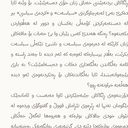
ڕێگاکانی بردنەپێشی خەباتی ژنان خۆی دەسەپێنێت. بۆ وێنە ئایا
دەکرێ بەبێ لەبەرچاوگرتنی «سیاسەت» و «کردەی سیاسی» بیر
لە دەستەبەرکردنی کۆمەڵی یەکسان و دوور لە هەڵاواردن
بکەینەوە؟ ڕەنگە هەندێ کەس پێیان وا بێ خەبات بۆ مافەکانی
ژنان کارێکە لە دەرەوەی سیاسەت و ناشبێ تێکەڵی سیاسەت
بکرێت، بەڵام پرسیارەکە ئەوەیە کە ئەم دیدە تا چەند ڕاستە و
کامە بەڵگاندن بەڵگەداری دەکات و دەیسەلمێنێت؟ بە باری
پێچەوانەیشدا، ئایا بەڵگاندنەکان بۆ ڕەتکردنەوەی ئەو دیدە
هەڵەیە خراونەتە ڕوو؟
دۆزینەوەی ڕێگاکانی جێبەجێکردنی ئاوا مەبەست و ئامانجێک
بێگومان تەنها لە ڕێڕەوی تێڕامانی قووڵ و گفتوگۆی وردەوە لە
نێوان خودی چالاکانی بوارەکە و هەروەها لەگەڵ خەڵکانی
دەرەوەی بوارەکەدا دێتە دی. گرتنەبەری ڕوانگەیەکی ڕەخنەییانە