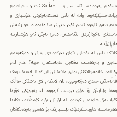
میتۆدی پەروەردە، ڕێکخستن و…- هەڵتەکێنێت و سەرلەنوێ
بیاننەخشێنێتەوە. واتە لە پاش دەستەبەرکردنی هۆشیاری و
مەعریفەی تازەوە ئیدی کۆی جیهانی بیرکردنەوە و بەو پێیەش
بەستێنی بەکردارکردنی تێگەیشتن، دەبێ بەپێی ئەو هۆشیارییە
دابڕێژرێت.
کاتێک باس لە بۆشایی نێوان دەرکەوتەی زمانی و دەرکەوتەی
عەینی و بەرهەست دەکەین مەبەستمان چییە؟ هەر لەم
ڕۆژانەدا خانمەچالاکێکی بواری مافەکانی ژنان کە تا ڕادەیەک وەک
قەڵەمێکی جیدی دەرکەوتووە، یان لانیکەم لای بەشێکی خەڵک
وەها وێنایەکی بۆ خۆی دروست کردووە، لە پەیجێکی خۆیدا
گۆرانییەکی هاوبەش کردبوو. لە لۆژیکی تۆڕە کۆمەڵایەتییەکاندا
هەرچەشنە هاوبەشکردنێک پێشنیارێکە بۆ هەموو بەردەنگەکان