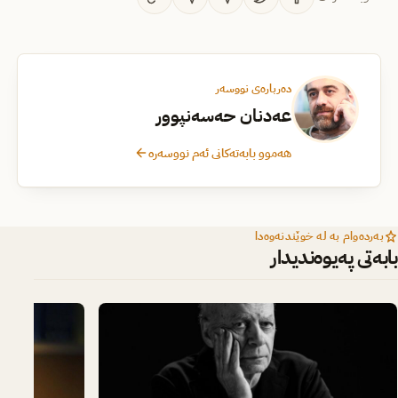
دەربارەی نووسەر
عەدنان حەسەنپوور
هەموو بابەتەکانی ئەم نووسەرە
بەردەوام بە لە خوێندنەوەدا
بابەتی پەیوەندیدار