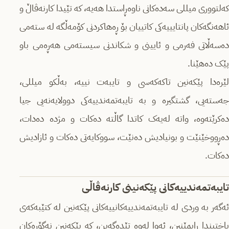
کەلتووری میللی سەدەکانی ناوەڕاستدا هەیە، کە تێیدا کارنەڤاڵ و
ئاهەنگەکان پانتایییەکی کاتییان بۆ ڕەهاکردنی کۆمەڵگە لە ستەمی
دەسەڵاتی فەرمی و ئایینی و شکاندنی سیستەمی هەڕەمی باو
پێک دەهێنا.
لێرەدا پێکەنین تاکەکەسی و تایبەت نییە، بەڵکو میللی،
جەستەیی، گشتگیرە و بە تایبەتمەندییەکی دوولایەنەیی جیا
دەکرێتەوە، واتە لەیەک کاتدا گاڵتە دەکات و مژدە دەدات،
دەڕووخێنێت و بونیادیش دەنێت، سووکایەتی دەکات و ئازادیش
دەکات.
تایبەتمەندییەکانی پێکەنینی کارنەڤاڵی
ئه‌گه‌ر به‌ وردی له‌ تایبەتمەندییەکانییه‌کانی پێکه‌نین له‌ کتێبه‌که‌ی
باختیندا ڕابمێنین، ئه‌وا له‌وه‌ تێده‌گه‌ین، که‌ پێکەنین نەگۆڕەکان