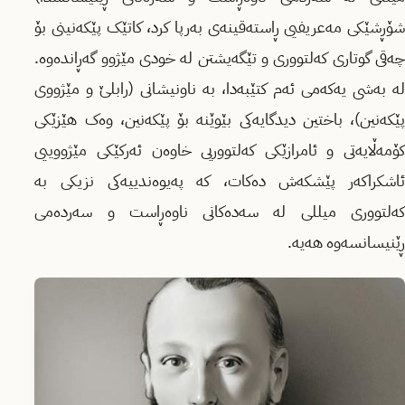
شۆڕشێکی مەعریفیی ڕاستەقینەی بەرپا کرد، کاتێک پێکەنینی بۆ
چەقی گوتاری کەلتووری و تێگەیشتن لە خودی مێژوو گەڕاندەوە.
لە بەشی یەکەمی ئەم کتێبەدا، بە ناونیشانی (رابلێ و مێژووی
پێکەنین)، باختین دیدگایەکی بێوێنە بۆ پێکەنین، وەک هێزێکی
کۆمەڵایەتی و ئامرازێکی کەلتووریی خاوەن ئەرکێکی مێژووییی
ئاشکراکەر پێشکەش دەکات، کە پەیوەندییەکی نزیکی بە
کەلتووری میللی لە سەدەکانی ناوەڕاست و سەردەمی
ڕێنیسانسەوە هەیە.