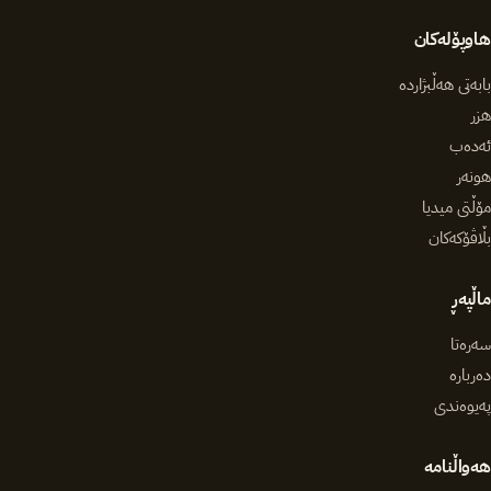
هاوپۆلەکان
بابەتی هەڵبژاردە
هزر
ئەدەب
هونەر
مۆڵتی میدیا
بڵاڤۆکەکان
ماڵپەڕ
سەرەتا
دەربارە
پەیوەندی
هەواڵنامە