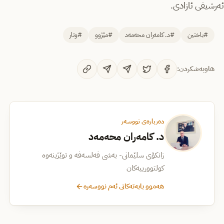
ئەرشیفی ئازادی.
#باختین
#د. کامەران محەمەد
#مێژوو
#وتار
هاوبەشکردن:
دەربارەی نووسەر
د. کامەران محەمەد
زانکۆی سلێمانی- بەشی فەلسەفە و توێژینەوە
کولتوورییەکان
هەموو بابەتەکانی ئەم نووسەرە