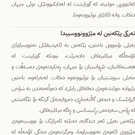
کەلتووریی خولییە، کە گوزارشت لە لەدایکبوونێکی نوێی جیهان
دەکات. واتە (کاتێتی نوێبوونەوە).
ئەرکی پێکەنین لە مێژوونووسییدا
بەپێی بۆچوونی باختین، پێکەنین بە (ئەرشیفێکی نەنووسراو)ی
کۆمەڵگە میللییەکان دادەنرێت، چونکە گوزارشت لە
هەستەکانیان، تێڕوانینیان بۆ جیهان، ڕەتکردنەوەی دەسەڵات و
مەیلی سروشتییان بۆ نوێبوونەوە دەکات. لەبەرئەوە، باختین
پێیوایە خوێندنەوەی دەقەکانی رابلێ، کە دەوڵەمەندن بە شۆخی
گرۆتێسک و دیمەنی گاڵتەجاڕی، دەروازەیەکی گرنگە بۆ تێگەیشتن
لە ڕۆحی سەردەمی ڕێنیسانس و ڕەگە میللییەکانی.
پێکەنین بەپێی ئەم دیدگایە، دەبێتە ئامرازێک بۆ نووسینەوەی
مێژووی (ئەوەی نەنووسراوە)، وەرگرتنەوەی دەنگی کۆمەڵە لە