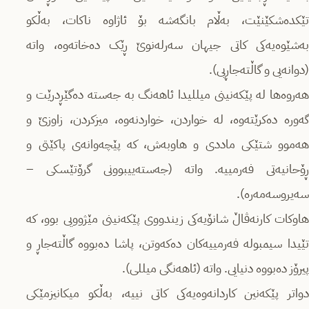
تێکدەشکێنێت، بەڵام بانگەشە بۆ ئاژاوە ناکات، بەڵکو
بەشێوەیەکی کاتی جیهان سەرلەنوێ ڕێک دەخاتەوە، واتە
(دوانەیی و گاڵتەجاڕیی).
هەروەها لە پێکەنینی میللیدا ئاهەنگ بە جەستە دەگێڕدرێت و
گەورە دەکرێتەوە، لە خواردن، خواردنەوە، میزکردن، زاوزێ و
هەموو شتێکی ماددی و هاوبەش، کە پێچەوانەی پاکێتی و
ڕۆحانیەتی فەرمییە. واتە (جەستەییبوونی گرۆتێسکی –
سەیروسەمەرە).
هاوکات کارنەڤاڵ شانۆیەکی زیندووی پێکەنینی مێژوویی بوو، کە
تێیدا سیمبولە فەرمییەکان دەکەوتن، پاشا دەبووە گاڵتەجاڕ و
پیرۆز دەبووە دنیایی. واتە (ئاهەنگی میللی).
دواتر پێکەنین کاردانەوەیەکی کاتی نییە، بەڵکو میکانیزمێکی