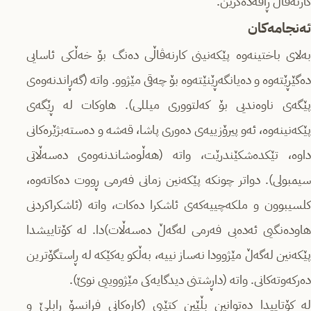
کارنەڤاڵ ڕاڤەدەکرێن.
ئەنجامەکان
بەلای باختینەوە پێکەنینی کارنەڤاڵی دەنگ بۆ خەڵکی ئاسایی
دەگێڕێتەوە و دەیانگەڕێنێتەوە بۆ چەقی مێژوو. واتە (گەڕاندنەوەی
پێگەی ناوەندیی بۆ کەلتووری میللی). هاوکات لە ڕێگەی
پێکەنینەوە، ئەو پیرۆزییەی دەوری پاشا، قەشە و دەستەبژێرەکانی
داوە، تێکدەشکێندرێت، واتە (هەڵوەشاندنەوەی دەسەڵاتی
سیمبولی). دواتر چونکە پێکەنین زمانی فەرمی ڕووت دەکاتەوە،
کلسیبوون و ملکەچییەکەی ئاشکرا دەکات، واتە (ئاشکراکردنی
هاودەنگیی ئەدەبی فەرمی لەگەڵ دەسەڵات)دا. لە کۆتاییشدا
پێکەنین لەگەڵ مێژوودا نەساز نییە، بەڵکو یەکێکە لە ڕاستگۆترین
دەرکەوتەکانی. واتە (داڕشتنی دیدگایەکی مێژووییی نوێ).
لە کۆتاییدا دەتوانین بڵێین کتێبی (کاره‌کانی فڕانسۆ رابلێ و