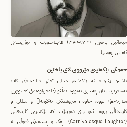
میخائیل باختین (١٨٩٥-١٩٧٥) فەیلەسووف و تیۆریسەنی
ئەدەبی ڕووسیا
چەمکی پێکەنینی مێژوویی لای باختین
باختین پێیوایە کە پێکەنینی میللی تەنها دیاردەیەکی کات
بەسەربردن یان ڕەفتاری نەبووە، بەڵکو (دامەزراوەیەکی کەلتووریی
سەربەخۆ) بووە، خاوەن سروشتێکی بەکۆمەڵ و میللی و
کارنەڤاڵی بووە. ئەو وای دەبینێت، کە پێکەنینی کارنەڤاڵی
(Carnivalesque Laughter) ڕەگ و ڕیشەیەکی قووڵی لە