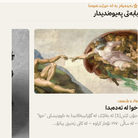
بەردەوام بە لە خوێندنەوەدا
بابەتی پەیوەندیدار
وتار و بۆچوون
خوا لە ئەدەبدا
جۆن لێنن[1] لە یەکێک لە گۆرانییەکانیدا بە ناوونیشانی ‘خوا’
– لە ساڵی ١٩٧٠ تۆمار کراوە – لە کاتی ژەنینی پیانۆ…