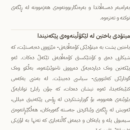
بەرامبەر دەسەڵاتدا و بەرەنگاربوونەوەی هەژموونە لە ڕێگەی
نوکتە و تەنزەوە.
میتۆدی باختین لە لێکۆڵینەوەی پێکەنیندا
باختین پشت بە میتۆدێکی کۆمەڵایەتی- مێژوویی دەبەستێت، کە
شیکاریی دەق و کۆنتێکستی کۆمەڵایەتی تێکەڵ دەکات. ئەو
پێکەنین وەک دیاردەیەکی دەروونی ناخوێنێتەوە، بەڵکو وەک
گوتارێکی کەلتووری- سیاسی دەبینێت. لە بەشی یەکەمی
کتێبەکەیدا، ئەوە نیشان دەدات، کە چۆن رابلێ توانایەکی
بێوێنەی هەبووە، بۆ گوزارشتکردن لە ڕۆحی پێکەنینی میللی،
ئەویش لە ڕێگەی وێناکردنی جەستە گەورەکان، هەڵگێڕانەوەی
سیمبولی پلە و پایەکان و دیمەنی گاڵتەبازی کە تەنها بە لۆژیکی