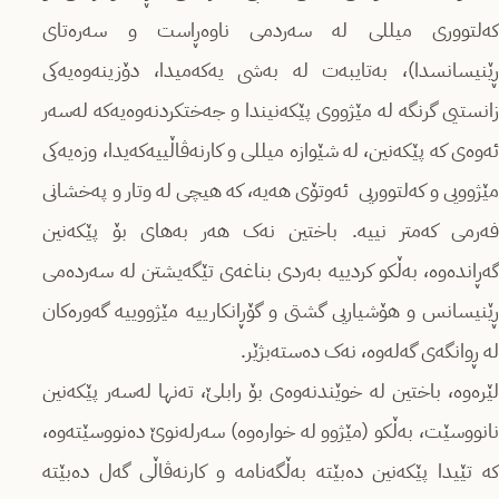
که‌لتووری میللی له‌ سه‌ردمی ناوه‌ڕاست و سه‌ره‌تای
ڕێنیسانسدا)، بەتایبەت لە بەشی یەکەمیدا، دۆزینەوەیەکی
زانستیی گرنگە لە مێژووی پێکەنیندا و جەختکردنەوەیەکە لەسەر
ئەوەی کە پێکەنین، لە شێوازە میللی و کارنەڤاڵییەکەیدا، وزەیەکی
مێژوویی و کەلتووریی ئەوتۆی هەیە، کە هیچی لە وتار و پەخشانی
فەرمی کەمتر نییە. باختین نەک هەر بەهای بۆ پێکەنین
گەڕاندەوە، بەڵکو کردییە بەردی بناغەی تێگەیشتن لە سەردەمی
ڕێنیسانس و هۆشیاریی گشتی و گۆڕانکارییە مێژووییە گەورەکان
لە ڕوانگەی گەلەوە، نەک دەستەبژێر.
لێرەوە، باختین لە خوێندنەوەی بۆ رابلێ، تەنها لەسەر پێکەنین
نانووسێت، بەڵکو (مێژوو لە خوارەوە) سەرلەنوێ دەنووسێتەوە،
کە تێیدا پێکەنین دەبێتە بەڵگەنامە و کارنەڤاڵی گەل دەبێتە