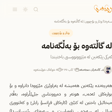
سەرەتا
/
وتار و بۆچوون
/
لە گاڵتەوە بۆ بەڵگەنامە
وتار و بۆچوون
لە گاڵتەوە بۆ بەڵگەنامە
ئەرکی پێکەنین لە مێژوونووسیی باختیندا
د. کامەران محەمەد
٦ ئاب ٢٠٢٥
4 خولەک خوێندنەوە
هەرچەندە پێکەنین هەمیشە لە پەراوێزی مێژوودا دانراوە و بۆ
بوارەکانی ئەدەب، هونەر و دەروونناسی جێهێڵراوە، بەڵام
میخائیل باختین لە کتێبی (کاره‌کانی فڕانسۆ رابلێ و که‌لتووری
میللی له‌ سه‌ردمی ناوه‌ڕاست و سه‌ره‌تای ڕێنیسانسدا)