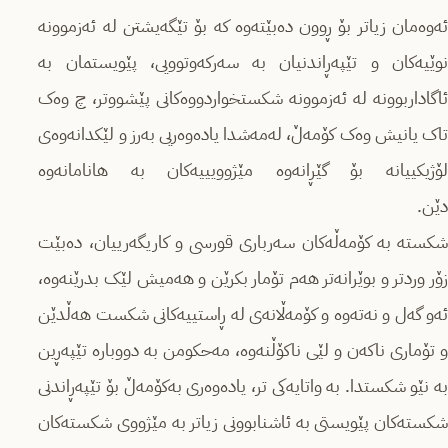
ئەوەمان زیاتر بۆ ڕوون دەبێتەوە کە بۆ تێگەیشتن لە ئەزموونە
نوێیەکان و تێپەڕاندنیان بە سەرکەوتوویی، پێویستمان بە
ئاگاداربوونە لە ئەزموونە شکستخواردووەکانی پێشووتر، چ وەک
تاک یانیش وەک کۆمەڵ، لەمەشدا یادەوەریی بەرز و لێکدانەوەی
لۆژیکییانە بۆ گێڕانەوە مێژوویییەکان بە هانامانەوە
دێن.
شکستە بە کۆمەڵەکان سەرباری قورسی و کاریگەرییان، دەبێت
زۆر وردتر و بوێرانەتر هەم تۆمار بکرێن و هەمیش لێک بدرێنەوە،
ئەو گەل و نەتەوە و کۆمەڵانەی لە ڕاستییەکانی شکست هەڵدێن
و تۆماری ناکەن و لێی ناکۆڵنەوە، مەحکومن بە دووبارە تێپەڕین
بە نێو شکستدا. بە واتایەکی تر، یادەوەری بەکۆمەڵ بۆ تێپەڕاندنی
شکستەکان پێویستی بە ئاشنابوونی زیاتر بە مێژووی شکستەکان