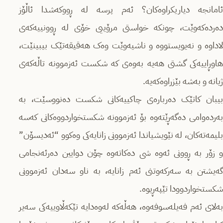
ئامانجە دیاریکراوەکان؟ ئەم پرسە لە ڕووکەشدا ئاڵۆز
دەردەکەوێت، چونکە خواستی مرۆییی خۆی لە ڕوونییەکەی
لاداوە و نەیویستووە و ناشیەوێت وەک هەقیقەتێک بیبینێت،
هاوڕاییەکی گشتی هەیە بەوەی کە شکست ئەزموونە تاڵەکەی
ژیانە و بەشە بێزراوەکەیە.
بیبان کاتێک دەربارەی چاکییەکانی شکست دەنووسێت، بە
بەردەوامی دەگەڕێتەوە بۆ ئەزموونە شکستخواردووەکانی کەسە
بلیمەتەکان، لە نێویشیاندا ئەزموونی زانایەکی وەکوو “ئەدیسۆن”
و زۆر بە ڕوونی ئەوە شی دەکاتەوە چۆن دوایین دەرئەنجامی
گەیشتن بە سەرکەوتنی ئەم زانایە، بە ناو سەدان ئەزموونی
شکستخواردوودا تێپەڕیوە.
بەلای ئەم فەیلەسوفەوە، هەڵەکە لەوەدایە تێکەڵاوییەکی سەیر