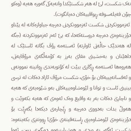
نەک شکست، لێ لە هەر شکستێکدا وانەیەکی گەورە هەیە (وەکو
چۆن فەیلەسوفە ڕیواقییەکان دەیانگوت).
ئەزموونکردنی شکست ئەزموونکردنی دەرچە جیاوازەکانە لە پێناو
دۆزینەوەی دەرچە دروستەکەدا، کە بێ ئەم ئەزموونکردنە (جگە
لە هەندێک حاڵەتی ئاوارتە) ئەستەمە رۆڤ بگاتە ئاستێک لە
داهێنان و بەخشینی مفای بەرز بە کۆمەڵگەی مرۆڤایەتی،
هەروەها ئەستەمە ڕزگاری ببێت لە کۆتوبەندی ڕوانینە نموونەیی
و ئەفسانەیییەکان بۆ خۆی، شکست مرۆڤ ئازاد دەکات لە ترسی
بینینی ئاست و توانا و لێوەشاوەیییەکانی بەو شێوەیەی کە هەیە
و ناچاری دەکات بەر بە واقیع وەک ئەوەی کە هەیە بکەوێت و
هەوڵ بدات بەدووی دەرچە و ڕێچارەی دیکەدا بگەڕێت بۆ
دۆزینەوەی لێوەشاوەییی ڕاستەقینەی خۆی! ڕوونتری بکەینەوە:
شکست ئەگەر بە وردی و هوشیارییەوە دەرگیری ببین، ئەوا