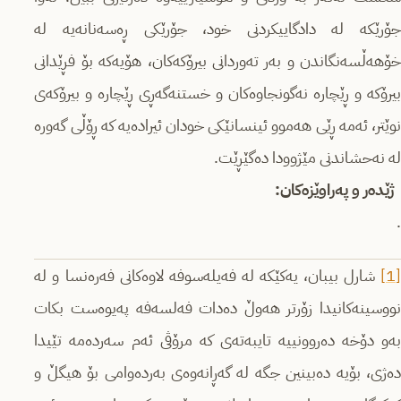
جۆرێکە لە دادگاییکردنی خود، جۆرێکی ڕەسەنانەیە لە
خۆهەڵسەنگاندن و بەر تەوردانی بیرۆکەکان، هۆیەکە بۆ فڕێدانی
بیرۆکە و ڕێچارە نەگونجاوەکان و خستنەگەڕی ڕێچارە و بیرۆکەی
نوێتر، ئەمە ڕێی هەموو ئینسانێکی خودان ئیرادەیە کە ڕۆڵی گەورە
لە نەحشاندنی مێژوودا دەگێڕێت.
ژێدەر و پەراوێزەکان:
.
[1]
شارل بیبان، یەکێکە لە فەیلەسوفە لاوەکانی فەرەنسا و لە
نووسینەکانیدا زۆرتر هەوڵ دەدات فەلسەفە پەیوەست بکات
بەو دۆخە دەروونییە تایبەتەی کە مرۆڤی ئەم سەردەمە تێیدا
دەژی، بۆیە دەبینین جگە لە گەڕانەوەی بەردەوامی بۆ هیگڵ و