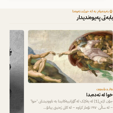
بەردەوام بە لە خوێندنەوەدا
بابەتی پەیوەندیدار
وتار و بۆچوون
خوا لە ئەدەبدا
جۆن لێنن[1] لە یەکێک لە گۆرانییەکانیدا بە ناوونیشانی ‘خوا’
– لە ساڵی ١٩٧٠ تۆمار کراوە – لە کاتی ژەنینی پیانۆ…