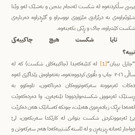
پرسی سڵکردنەوە لە شکست ئەنجام بدەین و بەشێک لەو وێنا
شێوێنراوەی بە درێژاییی مێژووی نووسراو و گێڕدراوە دەربارەی
شکست کێشراوە، چاک و ڕێکی بکەینەوە.
ئایا شکست هیچ چاکییەکی
نییە؟
چارل بیبان”
[1]
لە کتێبەکەیدا (چاکییەکانی شکست) کە لە
ساڵی ٢٠١٦ چاپ و بڵاوی کردووەتەوە، بەتەواوەتی پێداگری لەوە
دەکات ئەزموونە سەرکەوتووەکان دەرناکەون، تاوەکوو بە
ڕیستێک ئەزموونی شکستخواردوودا تێنەپەڕن. وا دەردەکەوێت
لەمەدا بڕێک زیادەڕەوی هەبێت، چونکە کەسانێک هەن دەکرێت
بێ ئەزموونکردنی شکست بتوانن لە کارێکدا سەربکەون، لێ
دواجار ئەمانە ڕیزپەڕن و لە ئاستە گشتییەکەدا هەم سەرکەوتن و