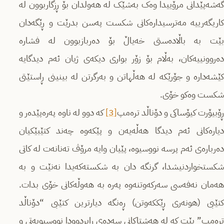
گەشەپێدانی مرۆییدا وەک بەشێک لە هەوڵدان بۆ ڕزگاربوون لە
کاریگەرییە مەترسیدارەکانی شکست پەسن بدرێت و ڕێگەدان
بێت بە باڵادەستی خەیاڵ بۆ دەربازبوون لە فشارە
دەروونییەکان، بەڵام بۆ زۆر بواری دیکەی ژیان ئەم دیدگایە
کێشەدارە و جۆرێکە لە هەڵهاتن و بەرگرتن لە بینینی ڕاستێتی
شکست وەکو خۆی.
ۆبیۆرت کیۆساکی و دۆناڵد ترەمپ
[3]
کە دوو لە ناوە پەرەپێدەر و
دیارەکانی ئەم دیدگا هەڵەیەن و پێکەوە چەند کتێبێکیان
دەربارەی ئەم پرسە نووسیوە، پێیان وایە مرۆڤ تەنانەت لە کاتی
شکستخواردنیشدا، گرنگە دان بە شکستەکەیدا نەنێت و بە
هەمان نەفەسی سەرکەوتنەوە پەرە بە هەوڵەکانی خۆی بدات.
کتێبی (هونەری ڕێککەوتن) ڕەنگە دیارترین کتێبی “دۆناڵد
ترەمپ” بێت کە لە هەشتاکانی سەدەی ڕابردوودا نووسیویەتی و