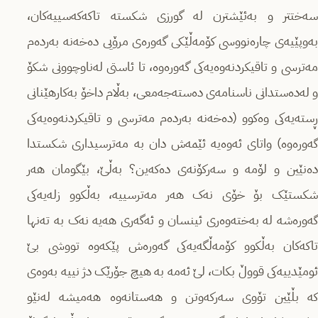
سەختتر و بەئێشترن لە گورزی شکستە تاکەکەسییەکان،
بەوپێیەی چارەنووسی کۆمەڵێکی گەورەی مرۆیی دەخەنە بەردەم
مەترسی و تاقیکردنەوەیەکی گەورەوە، تا ئاستی لەناوچوونی شکۆ
و لەدەستدانی ناسنامەی دەستەجەمعی، بەڵام داخۆ بەکارهێنانی
ڕستەیەکی وەکوو (دەخەنە بەردەم مەترسی و تاقیکردنەوەیەکی
گەورەوە) واتای ئەوەیە ئێمەش دان بە مەترسیداری شکستدا
دەنێین و لۆمە و سەرکۆنەی دەکەین؟ بەڵێ، بێگومان هەر
شکستێک بۆ خۆی نەک هەر مەترسییە، بەڵکوو زلەیەکی
گەورەشە لە بەختەوەری ئینسان و ئەگەری هەیە نەک بە تەنها
تاکەکان بەڵکوو کۆمەڵگەیەکی گەورەش پێکەوە تووشی بێ
ئومێدییەکی قووڵ بکات، لێ ئەمە بە هیچ جۆرێک دژ نییە بەوەی
کە بڵێین تۆوی سەرکەوتن و هەستانەوە هەمیشە لەنێو