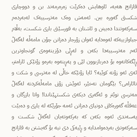
قازانج هەیە، ئاوهایش دەکرێت زەرەرمەند بن و دووچاری
شکستی گەورە ببن. ئەمەش وەک مەترسییەک لەبەردەم
سەرکەوتندا دەبینن و ئاشنان بە قورسێتی باری شکست، بەڵام
جیاوازییەکە لەوەدایە ئەوان زۆرجار دەزانن چۆن مامەڵە لەگەڵ
ئەم مەترسییەدا بکەن و لەڕێی دۆزینەوەی گونجاوترین
ڕێگەکانەوە بۆ دەربازبوون لێی و پەڕینەوە بەرەو زۆنێکی ئارامتر،
ئەی ئەو زۆنە کوێیە؟ ئایا زۆنێکە خاڵی لە مەترسی و شکت و
نائارامی؟ بێگومان نەخێر، ئەوێش زۆنی مامەڵەکردنە لەگەڵ
مەترسی نوێتر و ئەگەری دیکەی شکستهێناندا! واتا بازرگان و
عەقڵە گەورەکانی دونیای دەزانن ئەمە جۆرێکە لە یاری و دەبێت
پەسەندی ئەوە بکەن کە بەرکەوتەیان لەگەڵ شکست و
سەرکەوتنی بەردەوامدایە و ڕێیەکی دی نیە بۆ گەیشتن بە قازانج