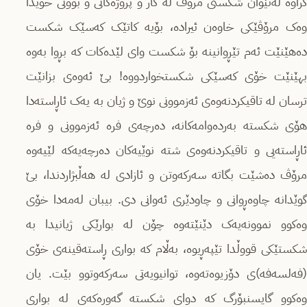
کراوە لەنێوان شکستی مرۆڤ لە کار و پرۆژەکانی و بوونی خۆیدا
وەک مرۆڤێکی خاوەن ئیرادە، بۆیە کاتێک کەسێک شکست
دەهێنێت ئەم تێڕوانینە بۆ شکست وای لێدەکات کە بڕوا بەوە
بهێنێت خۆی کەسێکی شکستخواردووە! بێ ئەوەی بزانێت
ترسان لە تاقیکردنەوەی ئەزموونی نوێ و ژیان بە یەک ئاڕاستەدا
هۆی شکستە بەردەوامەکانە، دەرچەی فرە ئەزموونی و فرە
ئاڕاستەیی و تاقیکردنەوەی شته نوێیەکان دەرچەیەکە لێیەوە
مرۆڤ دەشێت بگاتە سەرکەوتن و ئازادی لە هەڵبژاردندا، بێ
گوێدانە چاوەڕوانی و چاودێری ئەوانی دی. بیبان لەمەدا خۆی
وەکوو نموونەیەک دێنێتەوە چۆن لە بوارێکی ژیانیدا بە
شکستێکی قووڵدا تێپەڕیوە، بەڵام کە بواری ڕاستەقینەی خۆی
(فەلسەفە)ی دۆزیوەتەوە، توانیویەتی سەرکەوتوو بێت. یان
وەکوو گایسنبۆرگ کە دوای شکستە گەورەکەی لە بواری