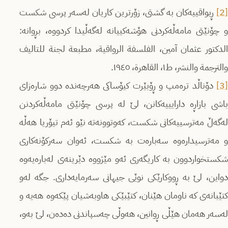
[2]
ڕیواقییەکان بە گشتی، زۆرترین کاریان لەسەر پرسی شکست
و چۆنێتی مامەڵەکردنی هۆشەکییانە لەگەڵیدا کردووە، بڕوانە:
الدكتور عثمان آمين، الفلسفة الرواقية، مطبعة لجنة للتالیف
والترجمة والنشر، ط۱، القاهرة، ۱۹٤٥.
[3]
دۆناڵد ترەمپ و ڕۆبێرت کیۆساکی هەرچەندە دوو شارەزای
باشی بازاڕە دارایییەکانن، لێ لە پرسی چۆنێتی مامەڵەکردنن
لەگەڵ مەترسییەکانی شکست، کەوتوونەتە نێو ئەم تیۆریا هەڵە
و مەترسیدارەوە سەبارەت بە شکست، ئەوان سەرکۆنەکاری
شکستخواردوون بە کاریگەری ئەو مێژووە دێرینەی لەبارەیەوە
دواین، لێ بە ڕووکارێکی نوێی جیهانی سەرمایەداری. جگە لەو
کتێبانەی کە ناومان هێنان، کتێبێکی هاوبەشیان پێکەوە هەیە و
لەسەر هەمان هێڵی ڕوانین، هەوڵی چەسپاندنی دەدەن، لێ بەو،