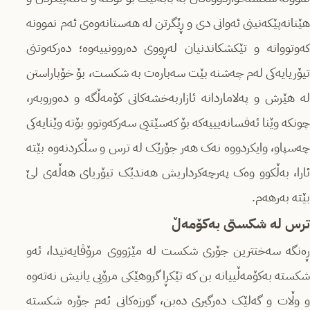
هێنانەپێکەنینی ئەوانی دی و ڕێگرتن لە هەستانەوەی ئەم نموونە
کەوتووانە و تێکشکاندنیان لەڕووی دەروونییەوە؛ دەرکەوتنی
تیۆریایەکی لەم چەشنە بێت سەبارەت بە شکست، بۆ خۆپاراستن
لە هێرش و پەلاماردانە ئازاربەخشەکانی کۆمەڵگە و دەوروبەر،
چونکە وێنا ئەفسانەیییەکە بۆ کەسێتیی سەرکەوتوو بۆتە وێنایەکی
چەسپاو، وایکردووە نەک هەر جۆرێک لە ترس و سڵکردنەوە بێتە
ئارا، بەڵکوو وەک پەرچەکرداریش هەندێک تیۆریای هەڵەی لێ
بێتە بەرهەم.
ترس لە شکستی بەکۆمەڵ
ڕەنگە سەختترین جۆری شکست لە مێژووی مرۆڤایەتیدا، ئەو
شکستە بەکۆمەڵییانە بن کە تێکڕا گروهێکی مرۆیی یانیش نەتەوە
و وڵات و گەلێک دەرگیری دەبن، گورزەکانی ئەم جۆرە شکستە