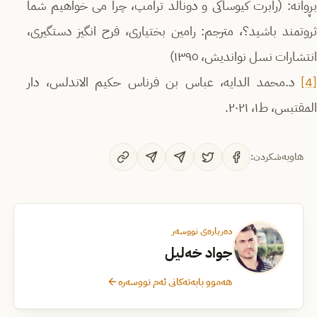
بڕوانە: (رابرت کیوساکی و دونالد ترامپ، چرا می خواهیم شما
ثروتمند باشید؟، مترجم: رامین بختیاری، فرح انگیز دستگیری،
انتشارات نسل نواندیش، ١٣٩٥)
[4]
د.محمد الدایه، عباس بن فرناس حكیم الاندلس، دار
المقتبس، ط۱، ۲۰۲۱.
هاوبەشکردن:
دەربارەی نووسەر
جواد خەلیل
هەموو بابەتەکانی ئەم نووسەرە