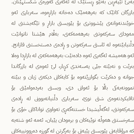
بەبێ تێپەڕین بەنێو ڕیستێک لە ئەگەری گەورەی شکستهێنان.
بازرگان کاتێک کە بەرهەمێک دەخاتە بازاڕەوە، سەرباری ئەو
خوێندنەوانەی پێشووتری بۆ پێویستی بازاڕ و تێگەیشتنی لە
مەودای سەرکەوتنی بەرهەمەکەی، بەڵام هێشتا ناتوانێت
دڵنیابێتەوە لە ئاستی سەرکەوتن و ڕادەی دەستخستنی قازانج.
ئەو هەمیشە ئەگەری ئەوە دادەنێت بەرهەمەکەی لە بازاڕدا وەلا
بنرێت و نەبێتە جێی پەسەندی کڕیار، لێ ئەوەی لە بازرگاندا
جوانە و دەکرێت بگوازرێتەوە بۆ کایەکانی دیکەی ژیان و ببێتە
نموونەیەکی باڵا بۆ ئەوانی دی، ویستی بەردەوامێتی بۆ
تاقیکردنەوەی شتی نوێ، سەرباری دڵنیانەبوونی لە ڕادەی
سەرکەوتنی، لەگەڵیشیدا خستنەگەڕی تەواوی تواناکانی خۆی بۆ
سەرخستنی هەوڵە نوێیەکان و برەودان پێیان، ئەمه ئەو شتەیە
کە مرۆڤایەتی پێویستی پێیەتی بۆ بەرگرتن لە گورزە دەروونییەکانی