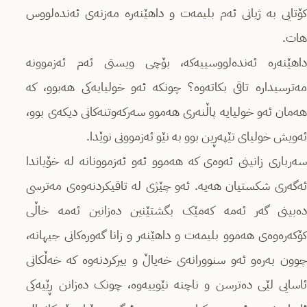
کۆتایی بە ژیانی ئەم بلیمەت و داهێنەرە مەزنەی ئەندەلووس
هات.
داهێنەرە ئەندەلووسییەکە، بۆچی ویستی ئەم ئەزموونە
مەترسیدارە تاقی بکاتەوە؟ چونکە ئەو خولیایەکی هەبوو، کە
هەمان ئەو خولیایە پاڵنەری هەموو سەرکەوتنەکانی دیکەی بوو،
ئەویش خولیای تێپەڕین بوو بە نێو ئەزموونی نوێدا.
سەرباری زانینی ئەوەی کە هەموو ئەو ئەزموونانە لە خۆیاندا
ئەگەری شکستیان هەیە. ئەو چێژی لە تاقیکردنەوەی مەترسی
دەبینی گەر ئەمە کەمێک بگشتێنین دەزانین ئەمە خاڵی
کۆکەرەوەی هەموو بلیمەت و داهێنەر و زانا گەورەکانی جیهانە،
چوون بەرەو ئەو سنوورانەی خەیاڵ و بیرکردنەوە کە خەڵکانی
ئاسایی لێی دەترسن و ناچنە نێوییەوە، چونک دەزانن ڕێیەکی