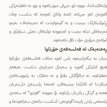
وێنەکێشاندا، چووە نێو جیهانی میوزیکەوە و بوو بە داهێنەرێکی
گەورەی ئەو جیهانە، ئەمە واتای ئەوەیە کە شکست وەک
ڕێنوێنیکارێک ببینیت و بە گیرخواردنت لە دەرچەیەک، بەرەو
دەرچەکانی دیکە بچیت و ئەزموونە نوێیەکان بەپێی شیاوێتی و
ئیرادەی مرۆییی خۆت تاقی بکەیتەوە.
ڕەخنەیەک لە فەلسەفەی خۆرئاوا
بیبان بە نیگەرانییەوە باس لەوە دەکات فەلسەفەی خۆرئاوا
هیچ کتێبێکی گەورە و سەرەکی دەربارەی شکست بەرهەم
نەهێناوە، نە دیالۆگێکی پلاتۆ و نە دەقێک بە پێنووسەکەی
دیکارت! لە کاتێکدا چینییەکان، لەمەدا پێشینەی دێرینتریان
هەیە و گرنگی زیاتریان پێداوە، بۆ نموونە “لاوتزو” لە سەدەی
پێنجەمی پێش زاییندا گوتویەتی: (شکست بناغەی سەرکەوتنە) و