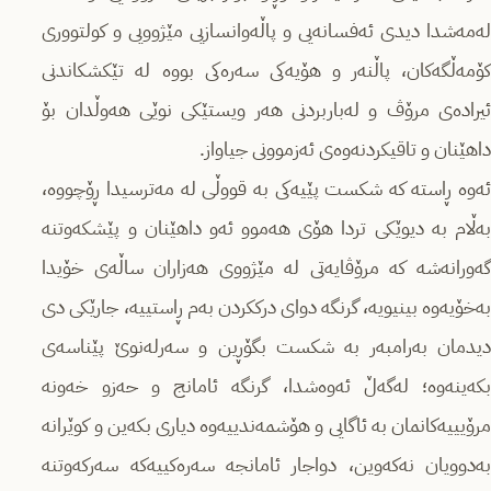
لەمەشدا دیدی ئەفسانەیی و پاڵەوانسازیی مێژوویی و کولتووری
کۆمەڵگەکان، پاڵنەر و هۆیەکی سەرەکی بووە لە تێکشکاندنی
ئیرادەی مرۆڤ و لەباربردنی هەر ویستێکی نوێی هەوڵدان بۆ
داهێنان و تاقیکردنەوەی ئەزموونی جیاواز.
ئەوە ڕاستە کە شکست پێیەکی بە قووڵی لە مەترسیدا ڕۆچووە،
بەڵام بە دیوێکی تردا هۆی هەموو ئەو داهێنان و پێشکەوتنە
گەورانەشە کە مرۆڤایەتی لە مێژووی هەزاران ساڵەی خۆیدا
بەخۆیەوە بینیویە، گرنگە دوای درککردن بەم ڕاستییە، جارێکی دی
دیدمان بەرامبەر بە شکست بگۆڕین و سەرلەنوێ پێناسەی
بکەینەوە؛ لەگەڵ ئەوەشدا، گرنگە ئامانج و حەزو خەونە
مرۆیییەکانمان بە ئاگایی و هۆشمەندییەوە دیاری بکەین و کوێرانە
بەدوویان نەکەوین، دواجار ئامانجە سەرەکییەکە سەرکەوتنە