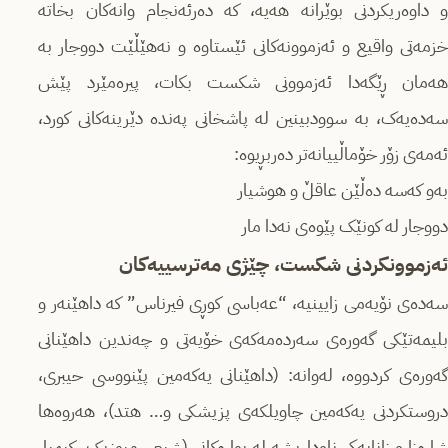
و داوەریکردنی بوێرانە هەیە، کە دەرئەنجام وانەکان بخاتە
خزمەتی واقیع و ئەزموونەکانی ئێستاوە و نەهێڵێت دووجار بە
هەمان ڕێگەدا ئەزموونی شکست بکات، پیرەمێرد پێش
سەدەیەک، بە سوودبینین لە پاشخانی پەندە دێرینەکانی کورد،
ئەمەی زۆر خۆماڵییانەتر دەربڕیوە:
بەو کەسە دەڵێن عاقڵ و هوشیار
دووجار لە کونێک پێوەی نەدا مار
ئەزموونکردنی شکست، چێژی مەترسییەکان
سەدەی نۆیەمی زایینیە، “عەباسی کوڕی فیرناس” کە داهێنەر و
بلیمەتێکی گەورەی سەردەمەکەی خۆیەتی و چەندین داهێنانی
گەورەی کردووە، لەوانە: (داهێنانی یەکەمین پێنووسی حیبری،
دروستکردنی یەکەمین چاویلکەی پزیشکی و… هتد)، هەروەها
شارەزا و زانایەکی ناوداریشە لە بوارەکانی (شیعر، میوزیک، کیمیا،