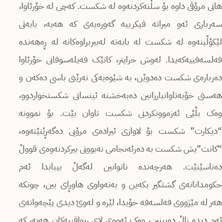
هانی مرۆڤی داوە بۆ سڵنەکردنەوە لە شکست. کەچی لە خۆرئاوا،
سەرباری ئەو میراتە فیکرییە گەورەیەی کە هەیە، بابەتی
لێکۆڵینەوە لە شکست لە بابەتە لەبیربراوەکانە لە ڕەهەندە
فەلسەفییەکەیدا. لەوش خراپتر، کاتێک فەیلەسوفانی خۆرئاوا
دەربارەی شکست دەدوێن، بە شێوەیەکی نەرێنی باسی دەکەن و
هەستی خۆبەتاوانبارزانین دەبەخشنە ئینسانی شکستخواردوو،
وەک بڵێی ئەزموونکردنی شکست تاوان بێت. بۆ نموونە
“دیکارت” شکست بۆ لاوازی ئیرادەی مرۆیی دەگەڕێنێتەوە،
“کانت”یش شکست بە دەرئەنجامی نەبوونی بیرکردنەوەی قووڵ
دەناسێنێت. هەرچەندە ناتوانین لەگەڵ بیباندا ئەم
حکومدانانەی گشتگیر بکەین و بەتەواوی هاوڕای بین، چونکە
هەر لە مێژووی فەلسەفە خۆیدا، لێرە و لەوێ دیدی پێچەوانەی
ئەم دیدە زاڵ دەبینین، وەک ئەوەی لای ڕیواقییەکان هەیە، کە