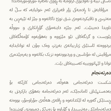
ئاسایی نییە و ئەودیوی کراوەیە بە ڕووی ئەگەرە جۆراوجۆرەکاندا!
مرۆڤایەتی تا ڕادەیەکی زۆر قەرزاری ئەم خولیایە، کە سڵ لە
مەترسی و تاقیکردنەوەی شتی نوێ ناکاتەوە و چێژ لە تێپەڕین بە
ناویدا دەبینێت. ئەم چێژە داینەمۆی گۆڕانکاری و جووڵە
پێویست و گرنگەکانی نێو مێژووه و بەهۆیەوە کۆمەڵگەکانی
بردووەتە ئاستێتی ژیارییانەی بەرزتر، وەک چۆن لە توانایدایە
مرۆڤیش لە خۆناسین و وردبوونەوە نزیک بکاتەوە و پەرەپێدەری
توانا و لێهاتوویییە کەسییەکانی بێت.
دەرئەنجام
شکست دەرئەنجامی هەوڵە، دەرئەنجامی کارێکە بۆ
بەدەستهێنانی ئامانجێک، ئەم دەرئەنجامە بەهۆی بارکردنی بە
ڕیستێکی گەورە لە لێکدانەوە و ڕاڤەی هەڵەی جۆراوجۆر، بووەتە
دەرئەنجامێکی مەترسیدار و گۆڕاوە بۆ زەبرێکی دەروونیی کوشندە!