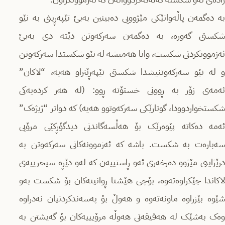
بە دەگمەن پاڵەوانێکی مێژوویی دەبینین بەبێ تێپەڕینی به نێو
شکستی گەورە، بە دەگمەن سەرکەوتن دێتە دی بەبێ
ئەزموونکردنی شکست، واتا هەمیشە لە نێو شکستدا سەرکەوتن
و لە نێو سەرکەوتنیشدا شکستی تێپەڕێنراو هەیە، “لاکان”
ئەمەی زۆر بە ڕوونی خستۆتە ڕوو: (لە هەر کردەیەکی
شکستخواردوودا، گوتارێکی سەرکەوتوو هەیە) کە دواتر “ژیژەک”
ئەمە دەکاتە پێوەرێک بۆ هەڵسەگاندنی دیدگۆڕکێی مرۆیی
سەبارەت بە شکست. باشە کە ئەزموونەکانی سەرکەوتن بە
درێژاییی مێژوو دەرخەری ئەو ڕاستییەن کە لەو دێڕە سیحرییەی
لاکاندا جێکراوەتەوە، بۆچی هێشتا ڕوانینەکان بۆ شکست بەو
شێوە بێزراوە ماونەتەوە و هەوڵ بۆ پەسەندکردنیان نەدراوە
وەک بەشێک لە هەقیقەتی هەوڵە مرۆیییەکان بۆ گەیشتن بە