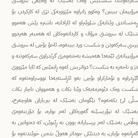
سەرکەوتندا شکستیش وەک بەشێک لە واقیعی سروشتی
مرۆییمان ببینین؟ وەکوو زانراوە مێژوویەکی تژی لە کارکردن بۆ
ڕەخساندنی وێنایەکی شێوێنراو لە ئارادایە، باشترە پێش هەموو
شتێک لە سروشتی مرۆڤ و کاردانەوەکانی لە هەمبەر هەردوو
پرسی سەرکەوتن و شکست ورد ببینەوە، ئاخۆ بۆچی لە سروشتی
مرۆیییانەی ئێمەدا هەمیشە بەختەوەری گرێدراوی سەرکەوتنە و
دژ و ناحەزە بە شکست؟ دواتریش لەوە ڕابمێنین کە ئایا مێژووی
گێڕدراوە و تۆمارکراو بۆچی بەو ئاڕاستەیەدا نووسراوەتەوە کە
شکست وەک دێوەزمەیەک وێنا بکات و هەمووان ناچار بکات
سڵی لێ بکەنەوە؟ بێگومان بەشێک لە بیریارانی هاوچەرخ،
بەشێک لە تیۆریسێنە گەورەکانی ئەم بوارە، بۆ دۆزینەوەی
وەڵامی بەشێک لەم پرسیارانە بوون بە ڕێنوێن، کە دەتوانین بە
گەڕانەوە بۆیان، بە دیتنێکی جوداتر هەوڵ بدەین خوێندنەوە بۆ