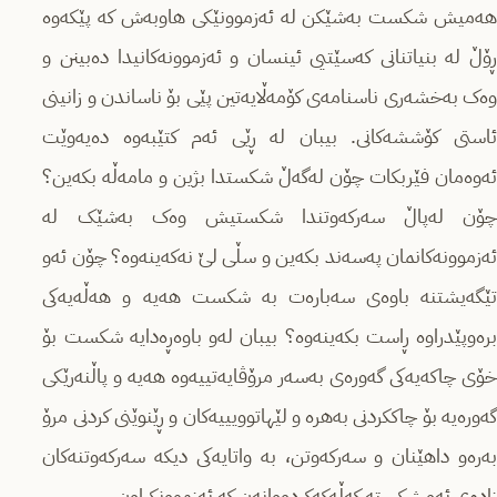
هەمیش شکست بەشێکن لە ئەزموونێکی هاوبەش کە پێکەوە
ڕۆڵ لە بنیاتنانی کەسێتیی ئینسان و ئەزموونەکانیدا دەبینن و
وەک بەخشەری ناسنامەی کۆمەڵایەتین پێی بۆ ناساندن و زانینی
ئاستی کۆششەکانی. بیبان لە ڕێی ئەم کتێبەوە دەیەوێت
ئەوەمان فێربکات چۆن لەگەڵ شکستدا بژین و مامەڵە بکەین؟
چۆن لەپاڵ سەرکەوتندا شکستیش وەک بەشێک لە
ئەزموونەکانمان پەسەند بکەین و سڵی لێ نەکەینەوە؟ چۆن ئەو
تێگەیشتنە باوەی سەبارەت بە شکست هەیە و هەڵەیەکی
برەوپێدراوه ڕاست بکەینەوە؟ بیبان لەو باوەڕەدایە شکست بۆ
خۆی چاکەیەکی گەورەی بەسەر مرۆڤایەتییەوە هەیە و پاڵنەرێکی
گەورەیە بۆ چاککردنی بەهرە و لێهاتوویییەکان و ڕێنوێنی کردنی مرۆ
بەرەو داهێنان و سەرکەوتن، بە واتایەکی دیکە سەرکەوتنەکان
زادەی ئەو شکستە کەڵەکەکردووانەن کە ئەزموونکراون.