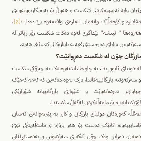
پێیان وایە ئەزموونکردنی شکست و هەوڵ بۆ بەرەنگاربوونەوەی
مفادارە و کۆمەڵێک وانەمان لەبارەی واقیعەوە پێ دەدات
[2]
،
هەروەها ” نیتشە” پێداگری لەوە دەکات شکست زۆر زیاتر لە
سەرکەوتن توانای دەرخستنی لایەنە ناوازەکانی کەسێتی هەیە.
بازرگان چۆن لە شکست دەڕوانێت؟
لە دونیای ئابووریدا، بە چاوخشاندنەوەیەک بە چیرۆکی شکست
و سەرکەوتنە بازرگانییەکاندا، درک بەوە دەکەین کە ئەمە کەمێک
جیاوازتر دەردەکەوێت و شێوازی بازرگانییانە شێوازێکی
لۆژیکییانەترە بۆ مامەڵەکردن لەگەڵ شکستدا.
عەقڵە گەورەکانی دونیای بازرگانی و کار، بە پێچەوانەی کەسانی
ئاسایییەوە، کاتێک دەست بۆ هەر پرۆژە و مامەڵەیەکی نوێ
دەبەن، دەزانن وەک چۆن ئەگەری سەرکەوتن و بەدەستهێنانی