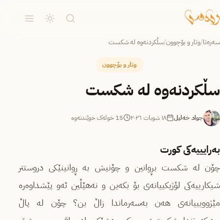
سەرەتا
/
وتار و بۆچوون
/
سڵکردنەوە لە شکست
وتار و بۆچوون
سڵکردنەوە لە شکست
جواد خەلیل
١٨ شوبات ٢٠٢٦
15 خولەک خوێندنەوە
بەرایی
ی
ەکی کورت
چۆن لە شکست بڕوانین و چۆنیش بە ڕوانینێکی دروستتر
شیکارییەکی لۆژیکییانەی بۆ بکەین و نەهێڵین ئەو پێشداوەرە
مێژوویییانەی هەن بەسەرماندا زاڵ بن؟ چۆن لە پاڵ