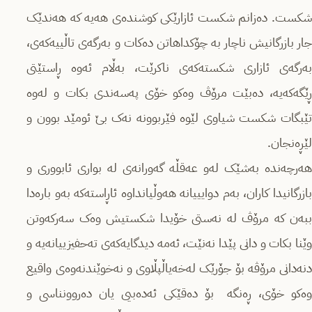
شکست. دەزانم شکست ئازارێکی کوشندەی هەیە کە هەندێک
جار بازرگانیش ناچار بە چۆکداهاتن دەکات و بەرگەی تاڵییەکەی،
بەرگەی ئازاری شکستەکەی ناکرێت، بەڵام ئەوە ڕاستێتی
ڕێگەکەیە، دەبێت مرۆڤ وەکو خۆی پەسەندی بکات و لەوە
تێبگات شکست شیاوی لێوە فێربوونە نەک بێ ئومێد بوون و
لێڕەنجان.
هەرچەندە بەشێک لەو عەقڵە گەورانەی لە بواری ئابووری و
بازرگانیدا کاران، بەم دوایییانە هەوڵیانداوە ئاڕاستەکە بەو بارەدا
ببەن کە مرۆڤ لە نەستی خۆیدا شکستیش وەک سەرکەوتن
وێنا بکات و دانی پێدا نەنێت، ئەمە دیدگایەکەی تەحفیزییانەیە و
دنەدانی مرۆڤە بۆ جۆرێک لەخەیاڵپڵاوی و نەخوێندنەوەی واقیع
وەکو خۆی، ڕەنگە بۆ دەقێکی ئەدەبیی یان دەروونناسی و