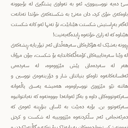
سێ دەیە نووسیبووی، ئەو بە تەواوی پشتگیری لە بۆچوونە
باوەکەی خۆی کرد، دان مەنێ بە شکستەکەی خۆتدا تەنانەت
ئەگەر بەڕاستیش شکستت هێنابێت، تۆ تەنها ئەو کاتە شکستت
هێناوە کە لە زاری خۆتەوە ڕایدەگەیەنیت!
ڕوونە بەشێک لە هۆکارەکانی سەرهەڵدانی ئەم تیۆریایە ڕیشەکەی
لە وێنا سەرەتایییەکانی کۆمەڵگەکاندایە بۆ شکست، چۆن مرۆڤ
هەر لە سەردەمانی پێش مێژووەوە، لە سەردەمی
ئەفسانەکانەوە تاوەکو بنیاتنانی شار و دۆزینەوەی نووسین و
هاتنە نێو مێژووی نووسراوەوە، هەمیشە پەسنی پاڵەوانە
سەرکەوتووەکانی داوە و بەگژ ئەوانەدا چووەتەوە کە نەیانتوانیوە
سەرکەوتوو بن. بۆیە دەبێت بە ئاسایی بنۆڕینە ئەوەی کە
دەرئەنجامی ئەم سڵکردنەوە مێژوویییە لە شکست و کردنی
نموونە شکستخواردووەکان بە بابەتێک بۆ نوکتە و گاڵتەپێکردن و