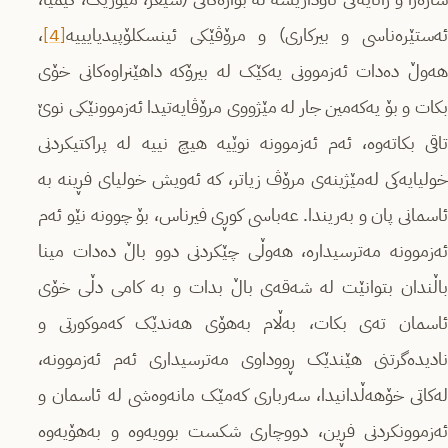
ئەستێرەناسی و بیرکاری) و مرۆڤێکی ئینسکلۆپیدیایییە
[4]
،
هەوڵ دەدات ئەزموونی یەکێک لە بیرۆکە داهێنراوەکانی خۆی
بکات و بۆ یەکەمین جار لە مێژووی مرۆڤایەتیدا ئەزموونێکی نوێ
تاقی بکاتەوە، ئەم ئەزموونە نوێیە هیچ نییە لە پراکتیکردنی
خولیایەکی لەمێژینەی مرۆڤ زیاتر، کە ئەویش خولیای فڕینە بە
ئاسمانی پان و بەریندا. عەباسی کوڕی فیرناس، بۆ چوونە نێو ئەم
ئەزموونە مەترسیدارە، هەوڵی چێکردنی دوو باڵ دەدات مینا
باڵندان بتوانێت لە شەقەی باڵ بدات و بە کامی دڵی خۆی
ئاسمان تەی بکات، بەڵام بەهۆی هەندێک کەموکورتی و
نادیدەگرتنی هێندێک ڕووداوی مەترسیداری ئەم ئەزموونە،
لەکاتی خۆهەڵدانیدا، سەرباری کەمێک مانەوەشی لە ئاسمان و
ئەزموونکردنی فڕین، دووچاری شکست بوویەوە و بەهۆیەوە