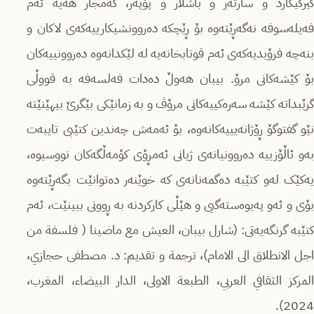
کیرکیگارد و سارتەر و باشلار و پۆپەر، کەمجار هەیە ئەم
فەیلەسوفە نەگەڕێتەوە بۆ ڕێچکە دەروونشیکارییەکەی لاکان و
بنەچە فرۆیدیەکەی ئەم قوتابخانەیە لە لێکدانەوە دەروونییەکان
بۆ کێشەکانی مرۆ. بیبان هەوڵ دەدات فەلسەفە بە قووڵی
گرێبداتە کێشە سەرەکییەکانی مرۆڤ و بە زمانێکی بێگرێ بیهێنێتە
نێو گفتوگۆ ڕۆژانەیییەکانەوە، بۆ ئەمەش چەندین کتێبی تایبەت
بەو ئاڵۆزییە دەروونیانەی ژیانی ئەمڕۆی کۆمەڵگەکان نووسیوە،
یەکێک لەو کتێبە دەگمەنانەی کە خوێنەر دەتوانێت بگەڕێتەوە
بۆی و ئەو پەیوەستەگیی و هێڵی کارکردنە بە ڕوونی ببینێت، ئەم
کتێبە گرنگەیەتی: (شارل بيبان، العيش مع ماضينا ( فلسفة من
اجل الانطلاق الى الامام)، ترجمة و تقديم: د. مصطفى حجازي،
المركز الثقافي العربي، الطبعة الاولى، الدار البيضاء، المغرب،
2024).