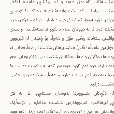
شکستەکاندا ئامادەگی هەیە و گەر چۆنێتیی مامەڵە لەگەڵ
شکست بزانرێت، گەر ببێت وانەیەک و هاندەرێک بۆ کۆششی
نوێ و دۆزینەوەی ئاسۆیەکی دی، دواجار سەر لە سەرکەوتنەوە
دێنێتە دەر. ئەمە دووفاقی نییە، بەڵکوو هەڵسەنگاندن و بینینی
واقیعی شتەکانە وەکوو خۆی و هەوڵە بۆ ڕاهێنان لە فێربوونی
چۆنێتیی مامەڵە لەگەڵ مەترسییەکانی شکستدا و هەڵنەهاتن لە
ڕەخنەلەخۆگرتن و هەڵسەنگاندنی شکست بێ خۆفریودان، هەر
بەو نیازەشەوە لەم ئاوڕدانەوەیەی ئێمە لە شکست دەست بۆ
خوێندنەوەی ئەم پرسە بردراوە و هەوڵی شیکردنەوەی دۆخی
شکست دراوە.
لە دێڕەکانی پێشووتردا ئەوەمان خستەڕوو، کە بە لای
ڕیواقییەکانەوە ئەزموونکردنی شکست مفادارە و کۆمەڵێک
وانەمان لەبارەی واقیعەوە دەداتێ، ئەگەر ئەمە وردتر بکەینەوە،