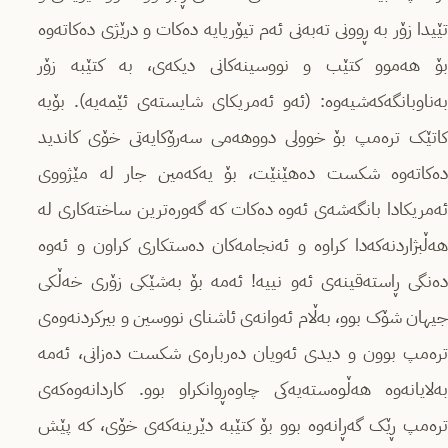
تێیدا زۆر بە ڕوونی تەبەنی ئەم تیۆریایە دەکات و درێژی دەکاتەوە
بۆ هەموو کتێب و نووسینەکانی دیکەی، بە کتێبە زۆر
بەناوبانگەکەشیەوە: (ئەو ئەمریکای شایستەی ئێمەیە). بۆیە
کاتێک ترەمپ بۆ خوولی دووهەمی سەرۆکایەتی خۆی کاندید
دەکاتەوە شکست دەهێنێت، بۆ یەکەمین جار لە مێژووی
ئەمریکادا بانگەشەی ئەوە دەکات کە گەورەترین ساختەکاری لە
هەڵبژاردنەکەدا کراوە و ئەنجامەکان دەستکاری کراون و ئەوە
دەنگی ڕاستەقینەی ئەو نییە! ئەمە بۆ بەشێکی زۆری خەڵکی
جیهان شۆک بوو، بەڵام ئەوانەی ئاشنای نووسین و بیرکردنەوەی
ترەمپ بوون و دیدی ئەویان دەربارەی شکست دەزانی، ئەمە
بەلایانەوە هەڵوەستەیەکی چاوەڕوانکراو بوو. کاردانەوەکەی
ترەمپ ڕێک گەڕانەوە بوو بۆ کتێبە دێرینەکەی خۆی، کە پێش