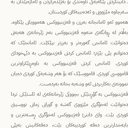
ــ دابینکردنی پێگەیەکی ناوەندی بۆ بەژێدەرکردن و ئاماژەپێدان بە
سەرچاوە مێژوویی و ئەدەبییەکانی کوردستان.
هەموو ئەو ئامانجانە بەرزن و ڤەژینبووکس هەموویانی پێکاوە.
بەڵام لە ڕوانگەی منەوە ڤەژینبووکس بەم ژێرخانەی هەیەتی
دەتوانێت ئامانجی گەورەتر و بەرزتر بپێکێت. ئامانجێک کە
دەتوانم پێی بێژم؛ ئامانجی کردنی ڤەژینبووکس بە دێهخودای
کوردی. ئامانجی کردنی ڤەژینبووکس بە باوەڕپێکراوترین
قامووسی کوردی. قامووسێک کە بۆ هەر وشەیەکی کوردی دەیان
نموونەی بەکاربردنی ئەو وشەیە بخاتە بەردەست.
ڤەژینبووکس بە گۆڕینێکی بچووکی ژێرخانەکەی لە ئاستێکی تردا
دەتوانێت لەخۆگری مێژووی گەشە و گورانی زمانی نووسینی
کوردی بێت. وای دابنێ ڤەژیبووکس لەخۆگری ڕەسەنترین و
بایەخدارترین دەقە کوردییەکان بێت، دەقەکانیش بەپێی