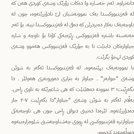
دانەنراوە. ئەم خەسارە وا دەکات زۆرێک وشەی کوردی هەن کە
لە ڤەژینبووکسدا یەک نموونەشیان لێ نادۆزرێتەوە، چون لە
ناوچەیەک بەکار دەبردرێن کە دەقی لە ڤەژینبووکسدا نییە. بۆ ئەم
مەبەستە باشترە ڤەژیبووکس ڕێژەیەکی کۆتا بۆ ناوچە و شارە
جیاوازەکان دابنێت تا بە جۆرێک ڤەژینبووکس هەموو وشەی
کوردی لهخۆ بگرێت.
با نموونەیەک بهێنمەوە. لە ڤەژینبووکسدا ئەگەر بە شوێن
وشەی “جوایەز” ــ جیاواز بە بنزاری دەوروبەری هەولێر ــ دا
بگەڕێیت؛ ۳ نموونە دەهێنێت کە هی شاعیرێکە بە ناوی ڕاجی.
بەڵام ئەگەر بە شوێن وشەی “جیاواز”دا بگەڕێیت ۲۰۷ جار
دەدۆزرێتەوە. لێرەدا دەبینی دیوانی ڕاجی چون هی ناوچەیەکی
جیاوازترە ڤەژینبووکسی له ڕووی چەشناوچەشنی شێوەزارەییەوە
دەوڵەمەند کردووە.