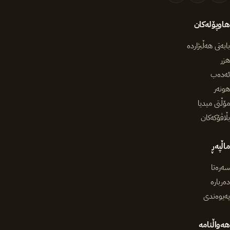
هاوپۆلەکان
بابەتی هەڵبژاردە
هزر
ئەدەب
هونەر
مۆڵتی میدیا
بڵاڤۆکەکان
ماڵپەڕ
سەرەتا
دەربارە
پەیوەندی
هەواڵنامە