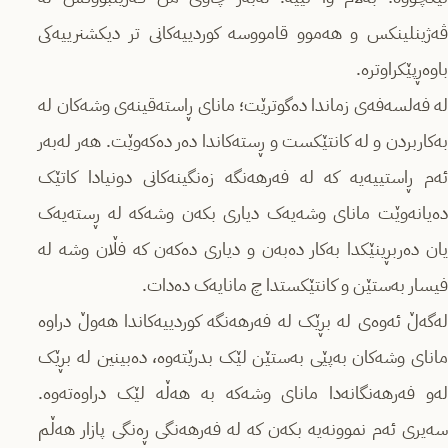
ڤەژینلینکس و هەموو قامووسە کوردییەکانی تر دیکشنرییەکی
باوەڕپێکراوترە.
لە فەلسەفەی زماندا دەگوترێت؛ مانای ڕاستەقینەی وشەکان لە
بەکاربردن و لە کانتێکست و ڕستەکاندا دەر دەکەوێت. هەر لەبەر
ئەم ڕاستییەیە کە لە فەرهەنگە زەنگینەکانی دونیادا کاتێک
دەیانەوێت مانای وشەیەک دیاری بکەن وشەکە لە ڕستەیەک
یان دەربڕینێکدا بەکار دەبەن و دیاری دەکەن کە فڵان وشە لە
فیسار بەستێن و کانتێکستدا چ مانایەک دەدات.
لەگەڵ ئەوەی لە بڕێک لە فەرهەنگە کوردییەکاندا هەوڵ دراوە
مانای وشەکان بەپێی بەستێن لێک بدرێتەوە، دەبینین لە بڕێک
لەو فەرهەنگانەدا مانای وشەکە بە هەڵە لێک دراوەتەوە.
سەیری ئەم نموونەیە بکەن کە لە فەرهەنگی ڕەنگی پازار هەڵم