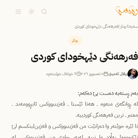
سەرەتا
/
وتار
/
فەرهەنگی دێهخودای کوردی
وتار
فەرهەنگی دێهخودای کوردی
بیلال ئەمینی
٥ تەممووز ٢٠٢٦
7 خولەک خوێندنەوە
بەم ڕستەیە دەست پێ دەکەم:
لە ڕوانگەی منەوە ــ هەتا ئێستا ــ ڤەژینبووکس ئابڕوومەند ــ
معتبر ــ ترین فەرهەنگی کوردییە.
تا ئێرە خوێنەر وا دەزانێت من ڤەژینبووکس و ڤەژین‌لینکسم لێ
تێکچووە! بەڵام وا نییە. لەبەر چاوی من ڤەژینبووکس لە