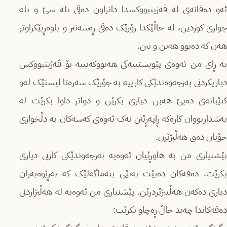
ئەو دەقانەی لە ڤەژینبووکسدا دانراون دەقی پلە سێ و پلە
چواری کوردین، لە حاڵێکدا زۆرێک دەقی ڕەسەنتر و باوەڕپێکراوتر
هەن کە دەبوو هەبن و نین.
بە ڕای من ئەوەی پێویستییەکی هەنووکەیییە بۆ ڤەژینبووکس
دیاریکردنی بەرجەوەندێکی کارییە بە جۆرێک سەرەتا لیستێک لەو
کتێبانەی دەبێ هەبن دیاری بکرێن و دواتر داوا بکرێت له
بەشداربووان کارەکە ڕاپەڕێنن نەک ئەوەی کەسەکان بە دڵخوازی
خۆیان دەق هەڵبژێرن.
پێشنیاری من بە هاوڕێیان ئەوەیە بەرجەوندێکی کاریی دیاری
بکرێت. دەقەکان دەبێت بەپێی بنەماگەلێک کە بەڕێوەبەران
دیاری دەکەن هەڵببژێردرێن. پێشنیاری من ئەوەیە لە هەڵبژاردنی
دەقەکاندا چەند خاڵ ڕەچاو بکرێت: