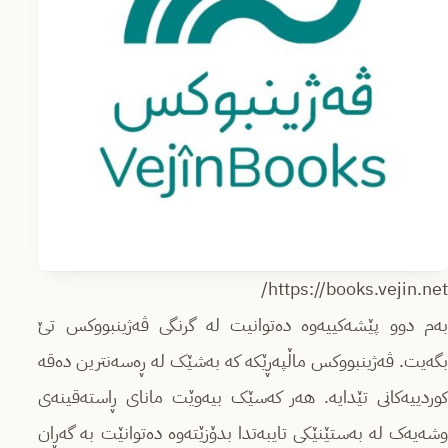
https://books.vejin.net/
بەم دوو پێشەکییەوە دەتوانیت لە گرنگی ڤەژینبووکس تێ
بگەیت. ڤەژینبووکس ماڵپەڕێکە کە بەشێک لە ڕەسەنترین دەقە
کوردییەکانی تێدایە. هەر کەسێک بیەوێت مانای ڕاستەقینەی
وشەیەک لە بەستێنێکی تایبەتدا بدۆزێتەوە دەتوانێت بە گەڕان