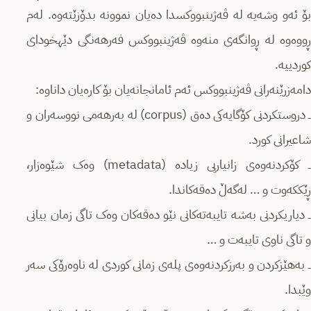
بۆ ئەو وشەیە لە ڤەژینبووکسدا دەیان نموونە بدۆزێتەوە. لەم
ڕووەوە له ڕوانگەی منەوە ڤەژینبووکس فەرهەنگی دێهخودای
کوردییە.
دامەزرێنەرانی ڤەژینبووکس ئەم ئامانجانەیان بۆ کارەیان داناوە:
ــ دروستکردنی کۆگایەکی دەق (corpus) لە بەرهەمی نووسەران و
شاعیرانی کورد.
ــ کۆکردنەوەی زانیاریی زیادە (metadata) وەک شێوەزار،
ڕێککەوت و … لەگەڵ دەقەکاندا.
ــ دیاریکردنی بەشە تایبەتەکانی نێو دەقەکان وەک تاگی زمان بیانی
و تاگی ناوی تایبەت و …
ــ بەهێزکردن و بەرزکردنەوەی پلەی زمانی کوردی لە ناوەرۆکی سەر
وێبدا.