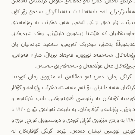
ــ گرنگیی ئەدەبی؛ دەبێ ئەو دەقانەی خاوەنی گرنگییەکی ئەدەبین
هەڵببژێردرێن. لەم بابەتەدا نابێت تەنیا گرنگی بە دەقی زۆر کۆن
بدرێت. زۆر دەقی نزیکی ئەدەبی هەن دەکرێت بە ڕەزامەندی
خاوەنەکانیان کە هێشتا زیندوون دابنێرێن. وەک شیعرەکانی
عەبدووڵڵا پەشێو، مودریک کەریمی، سەعید عبادەتیان یان
ڕۆمانەکانی محەممەد ئوزوون، فەرهاد پیرباڵ، شارام قەوامی،
چیرۆکەکانی عەلی غوڵامعەلی و حەمەفەریق حەسەن.
ــ گرنگی زمانی؛ دەبێ ئەو دەقانەی لە مێژووی زمانی کوردیدا
گرنگیان هەیە دابنرێن. بۆ ئەم مەبەستە دەکرێت ڕۆژنامە و گۆڤار
کوردییە کۆنەکان بە ڕێنووسی ڤەژینبووکس تایپ بکرێنەوە و
دابنرێن. ڕۆژنامە و گۆڤارەکان، بە تایبەت ئەوانەی نێوان ۱۹۴۰ تا
۱۹٨۰ بە وردی مێژووی گۆڕانی کوردی و دروستبوونی کوردیی نوێ و
کوردیی نووسین نیشان دەدەن. لێرەدا گرنگی گۆڤارەکان لە