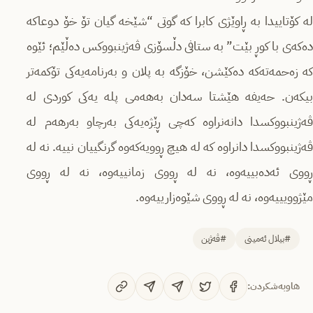
لە کۆتاییدا بە ڕاوێژی کابرا کە گوتی “شێخە گیان تۆ خۆ دوعاکە
دەکەی با کوڕ بێت” بە ستافی دڵسۆزی ڤەژینبووکس دەڵێم؛ ئێوە
کە زەحمەتەکە دەکێشن، خۆزگە بە پلان و بەرنامەیەکی تۆکمەتر
بیکەن. حەیفە هێشتا سەدان بەهەمی پلە یەکی کوردی لە
ڤەژینبووکسدا دانەنراوە کەچی ڕێژەیەکی بەرچاو بەرهەم لە
ڤەژینبووکسدا دانراوە کە لە هیچ ڕوویەکەوە گرنگییان نییە. نە لە
ڕووی ئەدەبییەوە، نە لە ڕووی زمانییەوە، نە لە ڕووی
مێژوویییەوە، نە لە ڕووی شێوەزارییەوە.
#بیلال ئەمینی
#ڤەژین
هاوبەشکردن: