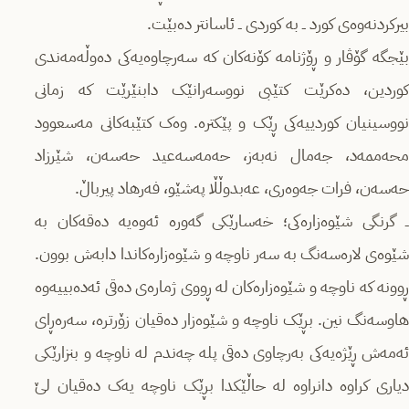
بیرکردنەوەی کورد ــ بە کوردی ــ ئاسانتر دەبێت.
بێجگە گۆڤار و ڕۆژنامە کۆنەکان کە سەرچاوەیەکی دەوڵەمەندی
کوردین، دەکرێت کتێبی نووسەرانێک دابنێرێت کە زمانی
نووسینیان کوردییەکی ڕێک و پێکترە. وەک کتێبەکانی مەسعوود
محەممەد، جەمال نەبەز، حەمەسەعید حەسەن، شێرزاد
حەسەن، فرات جەوەری، عەبدوڵڵا پەشێو، فەرهاد پیرباڵ.
ــ گرنگی شێوەزارەکی؛ خەسارێکی گەورە ئەوەیە دەقەکان بە
شێوەی لارەسەنگ بە سەر ناوچە و شێوەزارەکاندا دابەش بوون.
ڕوونە کە ناوچە و شێوەزارەکان له ڕووی ژمارەی دەقی ئەدەبییەوە
هاوسەنگ نین. بڕێک ناوچە و شێوەزار دەقیان زۆرترە، سەرەڕای
ئەمەش ڕێژەیەکی بەرچاوی دەقی پلە چەندم لە ناوچە و بنزارێکی
دیاری کراوە دانراوە لە حاڵێکدا بڕێک ناوچە یەک دەقیان لێ