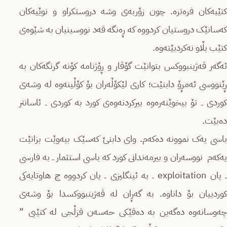
کتێبەکان فرەترە. چون زۆربەی وشە دروستکراو و نوێیەکان
کەسانێک دروستیان کردووە کە ڕەنگە قەد نووسینیان بە شێوەی
کتێب بڵاو نەکردبێتەوە.
ئەگەر ڤەژینبووکس بتوانێت گۆڤار و ڕۆژنامە کۆنە گرنگەکان بە
ڕێنووسی ئەمڕۆ دابنێت؛ کاری لێکۆڵەران بۆ کۆڵینەوە لە وشەی
کوردی ــ تۆ بیخوێنەرەوە بیرکردنەوەی کورد بە کوردی ــ ئاسانتر
دەبێت.
باسی یەک نموونە دەکەم. وای دابنێ کەسێک بیەوێت بزانێت
یەکەم نووسەران و بیرمەندانی کورد کە باسی استثمار ــ بە فارسی
ــ یان exploitation ــ بە ئینگلیزی ــ یان کردووە چ هاوتایەکی
کوردییان بۆ داناوە. بە گەڕان لە ڤەژینبووکسدا بۆ وشەی
چەوسانەوە دەگەین بە دەقێکی حەسەن قزڵجی لە کتێبی ”