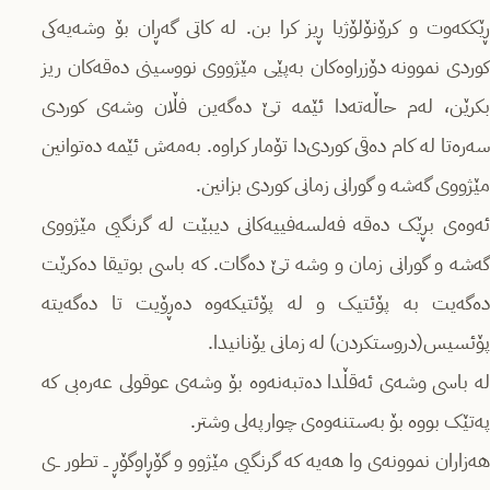
ڕێککەوت و کرۆنۆلۆژیا ڕیز کرا بن. لە کاتی گەڕان بۆ وشەیەکی
کوردی نموونە دۆزراوەکان بەپێی مێژووی نووسینی دەقەکان ریز
بکرێن، لەم حاڵەتەدا ئێمە تێ دەگەین فڵان وشەی کوردی
سەرەتا لە کام دەقی کوردی‌دا تۆمار کراوە. بەمەش ئێمە دەتوانین
مێژووی گەشە و گورانی زمانی کوردی بزانین.
ئەوەی بڕێک دەقە فەلسەفییەکانی دیبێت له گرنگیی مێژووی
گەشە و گورانی زمان و وشە تێ دەگات. کە باسی بوتیقا دەکرێت
دەگەیت بە پۆئتیک و لە پۆئتیکەوە دەڕۆیت تا دەگەیتە
پۆئسیس(دروستکردن) لە زمانی یۆنانیدا.
لە باسی وشەی ئەقڵدا دەتبەنەوە بۆ وشەی عوقولی عەرەبی کە
پەتێک بووە بۆ بەستنەوەی چوارپەلی وشتر.
هەزاران نموونەی وا هەیە کە گرنگیی مێژوو و گۆڕاوگۆڕ ــ تطور ــ‌ی