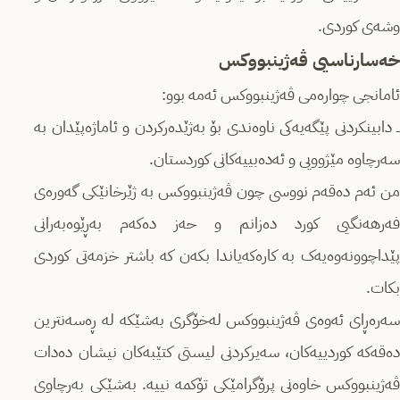
وشەی کوردی.
خەسارناسیی ڤەژینبووکس
ئامانجی چوارەمی ڤەژینبووکس ئەمە بوو:
ــ دابینکردنی پێگەیەکی ناوەندی بۆ بەژێدەرکردن و ئاماژەپێدان بە
سەرچاوە مێژوویی و ئەدەبییەکانی کوردستان.
من ئەم دەقەم نووسی چون ڤەژینبووکس بە ژێرخانێکی گەورەی
فەرهەنگیی کورد دەزانم و حەز دەکەم بەڕێوەبەرانی
پێداچوونەوەیەک بە کارەکەیاندا بکەن کە باشتر خزمەتی کوردی
بکات.
سەرەڕای ئەوەی ڤەژینبووکس لەخۆگری بەشێکە لە ڕەسەنترین
دەقەکە کوردییەکان، سەیرکردنی لیستی کتێبەکان نیشان دەدات
ڤەژینبووکس خاوەنی پرۆگرامێکی تۆکمە نییە. بەشێکی بەرچاوی