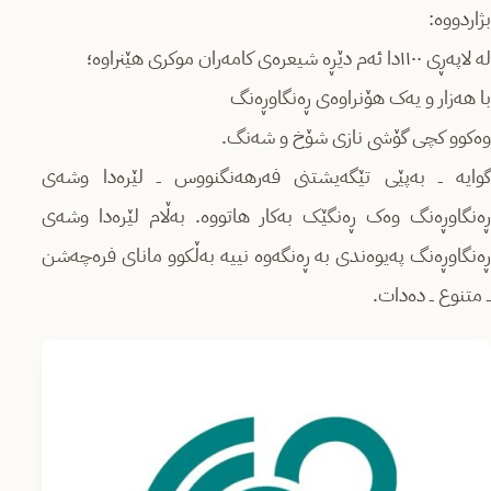
بژاردووە:
له لاپەڕی ۱۱۰۰دا ئەم دێڕە شیعرەی کامەران موکری هێنراوە؛
با هەزار و یەک هۆنراوەی ڕەنگاوڕەنگ
وەکوو کچی گۆشی نازی شۆخ و شەنگ.
گوایە ــ بەپێی تێگەیشتنی فەرهەنگنووس ــ لێرەدا وشەی
ڕەنگاوڕەنگ وەک ڕەنگێک بەکار هاتووە. بەڵام لێرەدا وشەی
ڕەنگاوڕەنگ پەیوەندی بە ڕەنگەوە نییە بەڵکوو مانای فرەچەشن
ــ متنوع ــ دەدات.