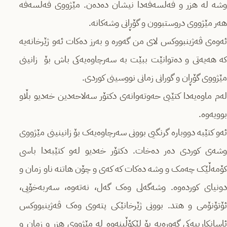
وشە لە هزر و فەلسەفەدا نیشان دەدەن. مێژووی فەلسەفە
هەر مێژووی دروستبوون و گۆڕانی وشەکانە.
ئەوەی ڤەژینبووکس لای من گەورە و بەرز دەکات ئەو ژێرخانەیە
کە هەیەتی و دەتوانێت ببێت بە سەرچاوەیەکی باش بۆ زانینی
مێژووی گۆڕان و گورانی زمانی نووسینی کوردی.
لەم ماوەیەدا کتێبی حەوتەوانەی دکتۆر سەلاحەدین خەدیو بڵاو
بوویەوە.
ئەو کتێبە دووبارە گرنگیی بوونی سەرچاوەیەک بۆ زانینینی مێژووی
وشەی کوردی دەر دەخات. دکتۆر خەدیو لەو کتێبەدا باسی
کۆمەڵێک چەمک و وشە دەکات کە کەی و چۆن هاتنە ناو زمان و
دونیای کوردەوە. وشەگەلی وەک گەل، نەتەوە، سەربەخۆیی،
ئۆتۆنۆمی و هتد. بوونی ژێرخانێکی پتەوی وەک ڤەژینبووکس
ئاسانکارییەکی گەورەیە بۆ لێکۆڵینەوە لە مێژووی هزر و زمان و