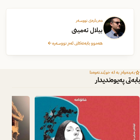
دەربارەی نووسەر
بیلال ئەمینی
هەموو بابەتەکانی ئەم نووسەرە
بەردەوام بە لە خوێندنەوەدا
بابەتی پەیوەندیدار