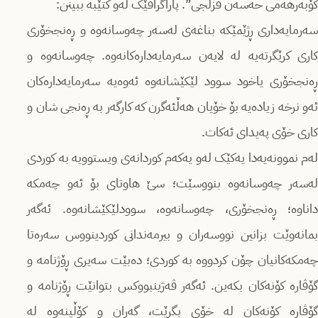
کۆبەرهەمی حەسەن قزڵجی”. پاراگرافێک لەو کتێبە ببینن:
سەرمایەداری ڕژێمێکە بناغەی لەسەر چەوسانەوە و ڕەنجخۆری
کاری کرێگرتەیە لە لایەن سەرمایەدارەکانەوە. چەوسانەوە و
ڕەنجخۆری یاخود سوود لێکێشانەوە ئەوەیە سەرمایەدارەکان
ئەو نرخە زیادەیە بۆ خۆیان هەڵئەگرن کە کارگەر بە ڕەنجی شان و
کاری خۆی پەیدای ئەکات.
لەم نموونەیەدا یەکێک لەو یەکەم کوردانەی ویستوویە بە کوردی
لەسەر چەوسانەوه بنووسێت؛ سێ هاوتای بۆ ئەو چەمکە
داناوە؛ ڕەنجخۆری، چەوسانەوە، سوودلێکێشانەوە. ئەگەر
بمانەوێت بزانین نووسەران و بیرمەندانی کوردینووس سەرەتا
چەمکەکانیان چۆن کردووە بە کوردی؛ دەبێت سەیری ڕۆژنامە و
گۆڤارە کۆنەکان بکەین. ئەگەر ڤەژینبووکس بتوانێت ڕۆژنامە و
گۆڤارە کۆنەکان لە خۆی بگرێت، گەڕان و کۆڵینەوە لە