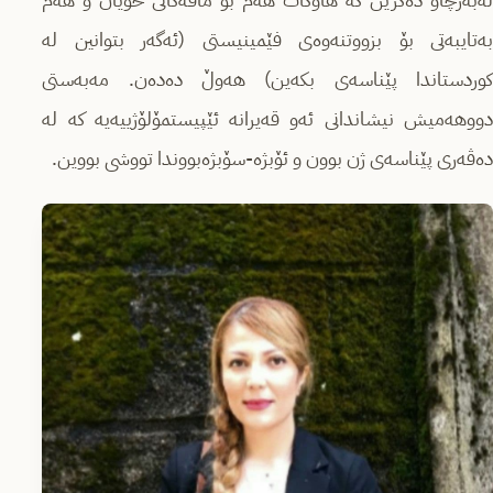
لەبەرچاو دەگرین کە هاوکات هەم بۆ مافەکانی خۆیان و هەم
بەتایبەتی بۆ بزووتنەوەی فێمینیستی (ئەگەر بتوانین لە
کوردستاندا پێناسەی بکەین) هەوڵ دەدەن. مەبەستی
دووهەمیش نیشاندانی ئەو قەیرانە ئێپیستمۆلۆژییەیە کە لە
دەڤەری پێناسەی ژن بوون و ئۆبژە-سۆبژەبووندا تووشی بووین.