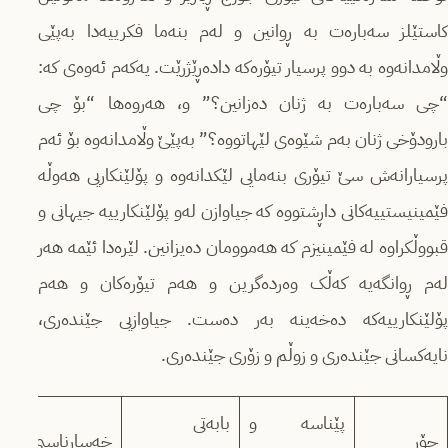
کاستێلز سەبارەت بە ڕوانین و لەم بنەما فکرییەدا بەپێی
وڵامدانەوە بە دوو پرسیار تیۆرەکە دادەڕێژرێت. یەکەم ئەوەی کە:
“چی سەبارەت بە ژنان دەزانین؟” و، هەروەها “بۆ چی
بارودۆخی ژنان بەم شێوەی لێهاتووە؟” بەپێێ وڵامدانەوە بۆ ئەم
پرسیارانەش سێ تیۆری بنەمایی لێکدانەوە و پۆلێنکاریی هەوڵە
فێمینیستییەکانی داڕشتووە کە جیاوازن لەو پۆلێنکارییە جیهانی و
قبووڵکراوە لە فێمینیزم کە هەموومان دەیزانین. لێرەدا ئێمە هەر
لەم ڕوانگەیە کەڵک وەردەگرین و هەم تیۆرەکان و هەم
پۆلێنکارییەکە دەخەینە بەر دەست. جیاوازیی جێندەری،
نایەکسانی جێندەری و زوڵم و زۆری جێندەری.
پێناسە و
بابەتی
جۆر
خەسارناسیی