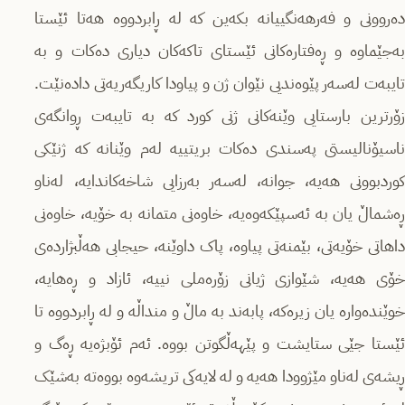
دەروونی و فەرهەنگییانە بکەین کە لە ڕابردووە هەتا ئێستا
بەجێماوە و ڕەفتارەکانی ئێستای تاکەکان دیاری دەکات و بە
تایبەت لەسەر پێوەندیی نێوان ژن و پیاودا کاریگەریەتی دادەنێت.
زۆرترین بارستایی وێنەکانی ژنی کورد کە بە تایبەت ڕوانگەی
ناسیۆنالیستی پەسندی دەکات بریتییە لەم وێنانە کە ژنێکی
کوردبوونی هەیە، جوانە، لەسەر بەرزایی شاخەکاندایە، لەناو
ڕەشماڵ یان بە ئەسپێکەوەیە، خاوەنی متمانە بە خۆیە، خاوەنی
داهاتی خۆیەتی، بێمنەتی پیاوه، پاک داوێنه، حیجابی هەڵبژاردەی
خۆی هەیە، شێوازی ژیانی زۆرەملی نییە، ئازاد و ڕەهایە،
خوێندەواره یان زیرەکە، پابەند بە ماڵ و منداڵە و لە ڕابردووە تا
ئێستا جێی ستایشت و پێهەڵگوتن بووە. ئەم ئۆبژەیە ڕەگ و
ڕیشەی لەناو مێژوودا هەیە و لە لایەکی تریشەوە بووەتە بەشێک