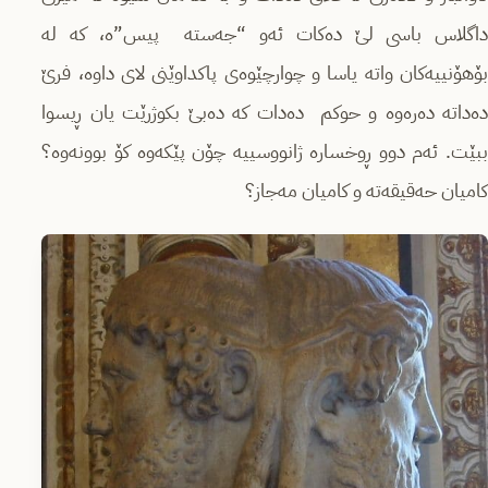
داگلاس باسی لێ دەکات ئەو “جەستە پیس”ه، کە لە
بۆهۆنییەکان واتە یاسا و چوارچێوەی پاکداوێنی لای داوە، فرێ
دەداتە دەرەوە و حوکم دەدات کە دەبێ بکوژرێت یان ڕیسوا
ببێت. ئەم دوو ڕوخسارە ژانووسییە چۆن پێکەوە کۆ بوونەوە؟
کامیان حەقیقەتە و کامیان مەجاز؟