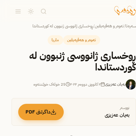
سەرەتا
/
تەوەر و هەڤپەیڤین
/
ڕوخساری ژانووسی ژنبوون لە کوردستاندا
تەوەر و هەڤپەیڤین
ماریا
ڕوخساری ژانووسی ژنبوون لە
کوردستاندا
بەیان عەزیزی
٢ کانوونی دووەم ٢٠٢٢
25 خولەک خوێندنەوە
نووسەر
داگرتنی PDF
بەیان عەزیزی