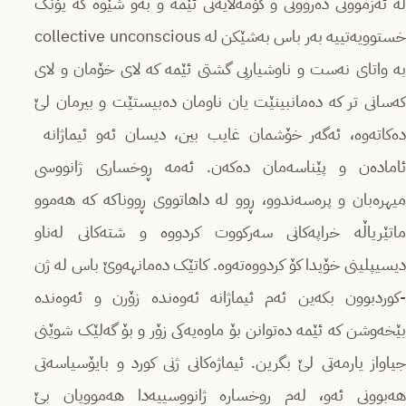
لە ئەزموونی دەروونی و کۆمەڵایەتی ئێمە و بەو شێوە کە یۆنگ
خستوویەتییە بەر باس بەشێکن لە collective unconscious
بە واتای نەست و ناوشیاریی گشتی ئێمە کە لای خۆمان و لای
کەسانی تر کە دەمانبینێت یان ناومان دەبیستێت و بیرمان لێ
دەکاتەوە، ئەگەر خۆشمان غایب بین، دیسان ئەو ئیماژانە
ئامادەن و پێناسەمان دەکەن. ئەمە ڕوخساری ژانووسی
میهرەبان و پرەسەندوو، ڕوو لە داهاتووی ڕووناکە کە هەموو
ماتێریاڵە خراپەکانی سەرکووت کردووە و شتەکانی لەناو
دیسیپلینی خۆیدا کۆ کردووەتەوە. کاتێک دەمانهەوێ باس لە ژن
-کوردبوون بکەین ئەم ئیماژانە ئەوەندە زۆرن و ئەوەندە
بێخەوشن کە ئێمە دەتوانن بۆ ماوەیەکی زۆر و بۆ گەلێک شوێنی
جیاواز یارمەتی لێ بگرین. ئیماژەکانی ژنی کورد و بایۆسیاسەتی
هەبوونی ئەو، لەم ڕوخسارە ژانووسییەدا هەموویان بێ