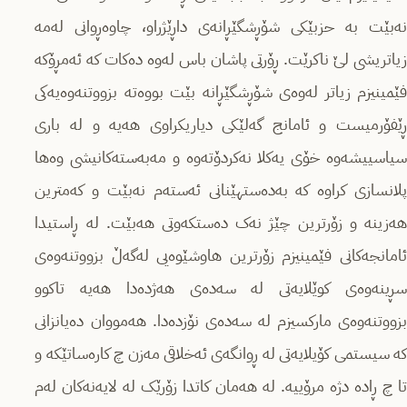
نەبێت بە حزبێکی شۆڕشگێڕانەی داڕێژراو، چاوەڕوانی لەمە
زیاتریشی لێ ناکرێت. ڕۆرتی پاشان باس لەوە دەکات کە ئەمڕۆکە
فێمینیزم زیاتر لەوەی شۆڕشگێڕانە بێت بووەتە بزووتنەوەیەکی
ڕێفۆرمیست و ئامانج گەلێکی دیاریکراوی هەیە و لە باری
سیاسییشەوە خۆی یەکلا نەکردۆتەوە و مەبەستەکانیشی وەها
پلانسازی کراوە کە بەدەستهێنانی ئەستەم نەبێت و کەمترین
هەزینە و زۆرترین چێژ نەک دەستکەوتی هەبێت. لە ڕاستیدا
ئامانجەکانی فێمینیزم زۆرترین هاوشێوەیی لەگەڵ بزووتنەوەی
سڕینەوەی کوێلایەتی لە سەدەی هەژدەدا هەیە تاکوو
بزووتنەوەی مارکسیزم لە سەدەی نۆزدەدا. هەمووان دەیانزانی
کە سیستمی کۆیلایەتی لە ڕوانگەی ئەخلاقی مەزن چ کارەساتێکە و
تا چ ڕادە دژە مرۆییە. لە هەمان کاتدا زۆرێک لە لایەنەکان لەم