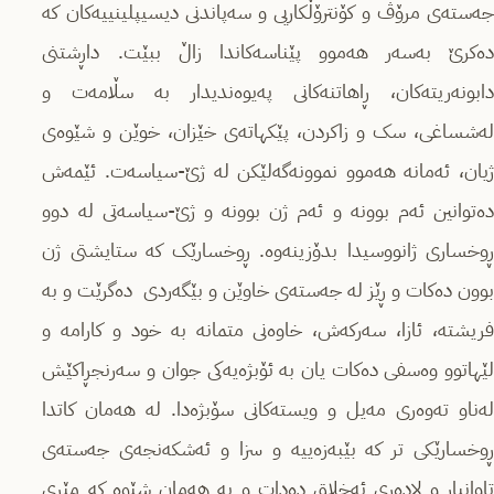
جەستەی مرۆڤ و کۆنترۆڵکاریی و سەپاندنی دیسیپلینییەکان کە
دەکرێ بەسەر هەموو پێناسەکاندا زاڵ ببێت. داڕشتنی
دابونەریتەکان، ڕاهاتنەکانی پەیوەندیدار بە سڵامەت و
لەشساغی، سک و زاکردن، پێکهاتەی خێزان، خوێن و شێوەی
ژیان، ئەمانە هەموو نموونەگەلێکن لە ژێ-سیاسەت. ئێمەش
دەتوانین ئەم بوونە و ئەم ژن بوونە و ژێ-سیاسەتی لە دوو
ڕوخساری ژانووسیدا بدۆزینەوە. ڕوخسارێک کە ستایشتی ژن
بوون دەکات و ڕێز لە جەستەی خاوێن و بێگەردی دەگرێت و بە
فریشتە، ئازا، سەرکەش، خاوەنی متمانە بە خود و کارامە و
لێهاتوو وەسفی دەکات یان بە ئۆبژەیەکی جوان و سەرنجڕاکێش
لەناو تەوەری مەیل و ویستەکانی سۆبژەدا. لە هەمان کاتدا
ڕوخسارێکی تر کە بێبەزەییە و سزا و ئەشکەنجەی جەستەی
تاوانبار و لادەری ئەخلاق دەدات و بە هەمان شێوە کە مێری