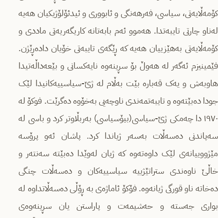
کۆمەڵایەتی، سیاسی، فەرهەنگی و ئابووری و ئیدئۆلۆژیکیان هەیە
لەناو چارتی تایبەتدا. هەموو ئەم بابەتانە کاریگەریەتی ماددی و
کۆمەڵایەتی بەهێزییان هەیە کە ڕێگەی تایبەتی خۆیان دادەڕێژن.
فێمینیزم ئەگەر لە هەوڵ بۆ سڕینەوە نایەکسانی و بێعەداڵەتیدا
هاوبەش و یەک قەبارە بێت بەڵام لە ژێ-سیاسییەکانیدا لێک
جودا دەبێتەوە و تایبەتمەندی ناوچەیی بەخۆوە دەگرێت. فوکۆ لە
١٩٧٠ دا چەمکی ژێ-سیاسی(بیۆسیاسی) بەربڵاوتر کرد و باسی لە
سەپاندنی دەسەڵات بەسەر ژیاندا کرد. پاشان ئەو پرۆسە
مێژووییانەی لێک داوەتەوە کە ژیان لەوێدا دەبێتە سەنتەر و
خاڵێ ناوەندی ستراتێژییە سیاسییەکان و دەسەڵات چنگی
دەخاتە ناو قورگی ژیانەوە. فۆکۆ ئاماژەی بە ڕۆڵی دەسەڵاتداوە لە
بواری جەستە و حەشیمەت و پاراستن یان سڕینەوەی