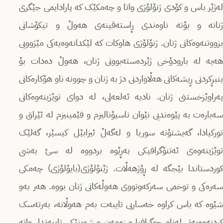
لەژێر باس و کۆدی ژنۆلۆژی واتا و چەمکێک کە پارادایمی جێگری
ژنانە و بۆتە ناوەندی ڕاستەقینەی هەوڵ و تیکۆشانی
بزووتنەوەکانی ژنان. ژنۆلۆژی هاوکات کە لێکدانەوەیەکی مێژوویی
هەیە لە بارودۆخی ژێردەستەبوونی ژنان، هەوڵ دەدات بۆ
بنبڕکردنی ڕیشەکانی هەڵاواردنی دژ بە ژنان و چوونە ناو هۆکارەکانی
پەراوێزخستنی ژنان. نادیە ئەلعەلی، لە دوای توێژینەوەکانی
سەبارەت بە پێوەندیی نێوان ناسیۆنالیزم و فێمینیزم لە ئێراق و
تورکیادا، گەیشتۆتە سوریا و لەگەڵ ئیزابێل کیسێر، گەلێک
توێژینەوەی ئەتنۆگرافیکی بەڕێوە بردووە لە سێ بەشی
کوردستاندا بێجگە لە ڕۆژهەڵات. ژێنۆلۆژی(بایۆلۆژی) چەمکی
سەرەکی و توخمی سەرکەوتووی هەوڵەکانی ژنان بووە. هەر بەو
شێوە کە باس کراوە خەساریی تایبەت بەم هەوڵانە، بەرتەسک
کردنەوەیەتی لەناو جوگرافیا و زەمەن و شوینێکی تایبەتدا. واتە