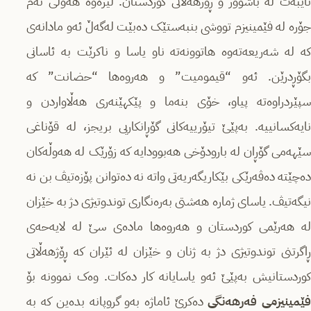
تایبەت لە باشوور و ڕۆژهەڵاتی کوردستان. لێرەوە هەوڵی ئەم
جۆرە لە فێمینیزم تووشی بنبەستێک دەبێت لەگەڵ ئەو مادانەی
کە لە شەریعەتەوە هاتوونەتە ناو یاسا و ناکرێت بە ئاسانی
بگۆڕدرێن. ئەو “قیمومیت” و هەروەها “حضانت” کە
سپێردراوەتە پیاو، خۆی بنەما و پێکهێنەری هەڵاواردن و
نایەکسانییە. بەپێێ تیۆرییەکانی گۆڕانکاریی بریجز، لە قۆناغی
سێهەمی گۆڕان لە بارودۆخی هەبوودایە کە زۆرێک لە هەوڵەکان
دەچێتە دەڤەرێکی بێکاریگەریەتی واتە نە دەتوانن پۆزەتیڤ بن نە
نیگەتیڤ. یاسای ژمارە هەشتی بەرەنگاری توندوتیژی دژ بە خێزان
لە هەرێمی کوردستان و هەروەها مادەی سێ لە لایەحەی
ڕاگرتنی توندوتیژی دژ بە ژنان و خێزان لە ئێران کە ڕۆژهەڵاتی
کوردستانیش بەپێێ ئەو یاسایانە کار دەکات. وەک نموونە بۆ
ێمینیزمی فەرهەنگی
دەکرێ ئاماژە بەو گروپانە بدەین کە بە