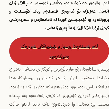
ئەم وتارەی دەیخوێننەوە، وەڵامی نووسەر و چالاکی ژنان
(بەیان عەزیز)ە بۆ (تەوەری فێمینیزم وەک کۆنسێپت و
بزووتنەوە و، فێمینیستی کورد) لە ئامادەکردن و سەرپەرشتی
کردنی (ڕۆزا شێخانی) بۆ ماڵپەڕی ژنەفتن.
لەم بەستەرەدا پرسیار و تێبینییەکانی تەوەرەکە
بخوێنەرەوە
پرسیارە ساکارەکان زۆر جار ئاڵۆزترین و گرنگترین باسەکان بەدوای
خۆیاندا دەهێنن. لەژێر پێستی ئاشناترین پرسیارەکانیشدا
دنیایەک باسی نووستوو بوونی هەیە کە دەکرێ لێک بدرێتەوە.
پرسیارەکانی تەوەری فێمینیزم لە لایەن ژنەڤتنەوە بەم ڕستانە
دەست پێ دەکات: وا دەردەکەوێ نەک تەنیا لەنێو خەڵک