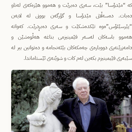
کە “مێدۆسا” بێت، سەری دەبرێت و هەموو هێزەکەی لەناو
دەبات. دەسەڵاتی مێدۆسا و گۆرگەن بوونی لە لایەن
“پێرسێئۆس”ەوە تێکدەشکێت و سەری دەبڕدرێت. کەواتە
هەموو باسەکان لەسەر فێمینیزمی بناغە هەڵوەشێن و
دامەزرێنەری دووبارەی چەمکەکان بێئەنجامە و دەتوانین بیر لە
سێبەری فێیمینیزم بکەین لەم کات و شوێنەی ئێستاماندا.