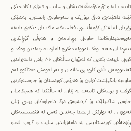
تایبەت لەناو تۆڕه کۆمەڵایەتییەکان و سایت و فەزای ئاکادیمیکی
ئێمە داهێنەری دەقی تیۆریک و سەرچاوەی زانستین. بەشێکی
زۆریان لە لقێکی کۆمەڵناسی، فەلسەفە، ماف یان دیکەی بابەتە
پەیوەندیدارەکاندا خاوەنی بڕوانامەن و هەوڵی گۆڕانکاریی
بنەڕەتیان هەیە. وەک نموونە دەکرێ ئاماژە بە چەندین وەفد و
گروپی تایبەت بکەین کە لەنێوان ساڵەکانی ٢٠١٠ پاش دامەزراندنی
ئەنجوومەنی باڵای کاروباری خانمان و بەر لەوەش هەتاکوو ئەم
ماوەیە بانگهێشت کراون بۆ هەرێمی کوردستان بۆ چارەسەرکردنی
گرفت و پرسەکانی تایبەت بە ژنان. لە حاڵێکدا کە هیچکامیان
خاوەنی شاکلیلێک بۆ کردنەوەی درگا داخراوەکانی پرسی ژنان
نەبوون . لە بوارێکی تریشدا چەندین کەس لە فێمینیستەکانی
ڕۆژهەڵاتی کوردستانیش بە دامەزراندنی سایت و گروپ لەناو