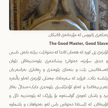
پەیکەری ژانووس لە مۆزخانەی ڤاتیکان
The Good Master, Good Slave
ئۆبژەی ژنی کورد لە هەمان کاتدا کە دەتوانێت ببێتە بابەتی ناسین
و دیتنی سۆبژە، دەتوانێ پیشاندەری پێوەندییەکانی نێوان
کەسەکانیش بێت و بنەمای پێوەندی و ڕەفتاری بەرانبەریان
پێناسە بکات. فرۆید لە سەرەتادا، چەمکی ئۆبژەی لەناو پاڵنەرە
غەریزییەکاندا و لەناو کۆنتێکستی پێوەندی دایک-منداڵ بەکار
برد و پاشان ئەوەی گواستەوە بۆ زۆرێک لە پێوەندییە تاکی و
کۆییەکان. لە ئێستادا دەتوانین باس لەو بەدواهات و پاشماوە