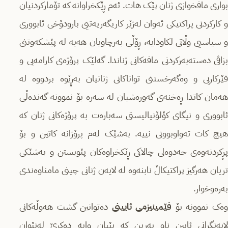
بواری مافخوازی ژنان پێک هات. ئەم ڕێکخراوانە کە تۆمارکردنیان
و کارکردنی پراکتیکی ئەوان لەژێر کاریگەریەتیی بارودۆخی ئابووری
و سیاسیی وڵاتی لکاودایە، ڕۆڵی بەرچاویان هەیە لە پێشکەوتنی
بزاڤی دەستەبەرکردنی مافەکانی ژناندا. گەلێک پرۆژەی کارامەیی و
فێرکاریی و وەگەرخستنی تواناکانی ژنانیان بەڕێوە بردووە لە
هەمان کاتدا ڕەخنەی گەورەشیان لە سەرە بۆ نموونە گەندەڵی
ئابووری و نیگای کۆلۆنیالیستی سەبارەت بە پرۆژەکانی ژنان کە
هیچ کات تەواوبوونی نییە. بەشێک لەم پرۆژانە کاتین و بۆ
پڕکردنەوەی جەدوەلی چالاکی ڕێکخراوەکان پێویستن و بەشێکی
تریان هەرگیز پراکتیکاڵ نابنەوە لە لایەن ژنانی چینی مامناوەندی
بەرەوخوار.
ەک نموونە بۆ
فێمینیزمی ئایینی
دەتوانین گشت هەوڵەکانی
لایەنگرانی ئایین ناو بەرین کە پێیان وایە دەکرێ لەنێوان