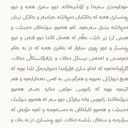
خوداوەندی سەرەتا و کۆتایییەکانە. دوو سەری هەیە و دوو
ڕوخساری هەیە کە یەکێکیان دەڕوانێتە بەرامبەر و یەکێکی تریان
دەڕوانێتە پشتی سەریەوە. ئەو هەموو شوێنەکان دەبینێت و
هیچی لێ بزر نابێت بەڵام لە هەمان کاتدا دوو لایەن و دوو
ڕوخسار و دوو ڕووی جیاواز لە یەکتری هەیە کە دژ بە یەکتر
دەوەستن و ئەمەش ترسناکی دەکات و پارادۆکسیکاڵی دەکات.
گێڕاویانەتەوە کە لەناو شاری فۆرۆمدا دەروازەیەکی تێدا بووە کە
هیچ دیوارێکی نەبووە و هەرگیزیش بە کەس نەدەکرایەوە و هەر
لێرەوە بووە کە ژانووس حوکمی دەکرد بەسەر هەموو
شوێنەکاندا. ژانووس واتە پیاوێکی دوو سەر کە هەموو شوێنیک
دەبینێت و هەموو کلیلەکانی بە دەستەوەیە و ئەوە خۆیەتی کە
سۆبژەیە و شتەکان پێناسە دەکات. دوو ڕوخساری دژ بە یەک و