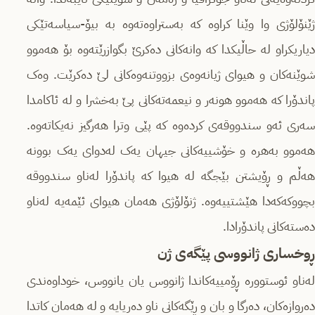
ژێنۆلۆژی وا وێنا کراوە کە بەستراوەتەوە بە بیۆ-سیاسەتێکی
دیاریکراو لە حاڵیکدا کە وانەکانی دەکرێ بگوازرێتەوە بۆ هەموو
شوێنەکان و هیوای ژیانەوەی بزووتنەوەکانی لێ دەکرێت. وەک
پاندۆرا کە هەموو هونەر و نیعمەتەکانی پێ بەخشرا و لە ئاکامدا
سەری ئەو سندووقەی کردەوە کە پێی وترا هەرگیز نەیکاتەوە.
هەموو بەهرە و خۆشییەکانی جیهان یەک لەدوای یەک بوونە
هەڵم و ڕۆیشتن بێجگە لە هیوا کە پاندۆرا لەناو سندووقە
بچووکەکەدا هێشتییەوە. ژنۆلۆژی هەمان هیوای ئێمەیە لەناو
دەستەکانی پاندۆرادا.
ڕوخساری ژانووسی پێگەی ژن
لەناو ئوستوورە ڕۆمییەکاندا ژانووس یان یانووس، خوداوەندی
دەروازەکان، دەرگا و بان و ڕێگەکانی ناو دەریایە و لە هەمان کاتدا