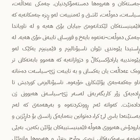
جەستەکان و هەروەها دەستەمۆکردنیان. چەمکی عەداڵەت،
سیاسەت، دەوڵەت، ئاشتی و ئەمنییەت لەو ڕیزە چەمکانەیە کە
فێمینیستەکان لێکدانەوەی جیایان بۆی هەیە و لە ناویاندا
چەمکی دەوڵەت-نەتەوە بایەخ و قورسایی تایبەتی خۆی هەیە. لە
ڕاستیدا پێوەندیی نێوان ناسیۆنالیزم و فێمینیزم یەکێک لەو
پێوەندییە پارادۆکسیکاڵ و دژوازانەیە کە هەموو بابەتەکانی تر
وەک عەداڵەت یان یەکسانی و بە تایبەت ژێ-سیاسەت دەخاتە
ناو چەکمەجەی پۆلێنکاریی خۆیەوە. ناسیۆنالیزمی کوردیش تا
ڕادەیەکی زۆر کاریگەریەتی لەسەر ژێ-سیاسەتی هەبوونی ژن
دادەنێت. کەواتە ئەم ڕوونکردنەوە و بەرهەمەی کە لەم
بەستێنەدا باسی لێ کرا، دەتوانین بنەمایەکی زانستی بۆ داڕێژین و
بارودۆخی هەبووی هەوڵە فێمینیستییەکان پۆلێن بکەین. بەپێی
توخمە سەرەکییەکانی تیوری جۆرج ڕیتزێر و هەروەها مانوئێل