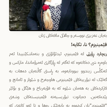
بەیان عەزیزی نووسەر و چالاکی مافەکانی ژنان
فێمینیزم؟ نا، تکایە!
یچارد ڕۆرتی
لە فێمینیزم، ئیدئۆلۆژی و بنەماشکێنییدا ئەم
باوەڕه شی دەکاتەوە کە ئەگەر لە ڕۆژگاری ئەمرۆماندا، مارکس و
ئەنگڵس زیندوو ببوونایەوە، بە ڕاستی گاڵتەیان دەهات بە
گەلێک لە تیۆرییەکانی فێمینیزمی هاوچەرخ و شێواز و ئامانج و
کارکردەکانی بە هەمان شێوە کە بە فۆیەرباخ و هێگل و بۆئێر
پێدەکەنین. دەیانوت تیۆریسیەنە فێمینیستەکان وشەی
“فێمینیزم”یان کردووە بە بابەتێکی ڕەها و تا ئەو کاتەی کە