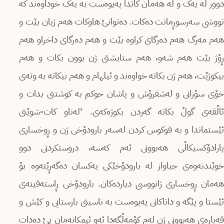
دوور لە یەک و لە هەمان کاتدا پەیوەست بە یەک خوداوەند کە
تووشی سەرسوڕمانت دەکات. دەتوانێ هاوکات هەم ژیان بێت و
هەم مەرگ هەم دەرگای کراوە بێت و هەم دەرگای داخراو هەم
ڕۆژ بێت هەم شەو، هەم ستایشتی ژن بوون بکات و هەم
بیکوژێت، هەم ژن بکاتە خواوەند و ئیلهام و هەم بیکاتە بە وتەی
خۆی سۆزانی و لەشفرۆش و پاشان حوکم بە کوشتنی بدات و
ئاڵقەی گوڵ بکاتە گەردن بکوژەکەی. ‘لەناو کات-شوێنی
ئێستماندا و بە فوکوس کردن لەسەر بارودۆخی ژن و ڕوخساری
پارادۆکسیکاڵی هەبوونی ئەم کەسە، دروستکردنی دوو
خوێندنەوەی جیاواز لە بارودۆخێکی یەکسان دەگەڕێتەوە بۆ
هەمان ڕوخساری ژانووسی دیاردەکان. بارودۆخی ڕاستەقینەی
ئێستا و پێگە و داتاکانی پەیوەست بە ناسینی بارستایی و کێش و
قەبارەی هەبوونی ژن لەم کۆمەڵگەدا ئەو ئیمکانەمان پێ دەدات