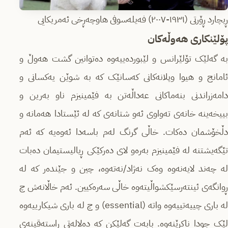
ڕیچارد ڕۆرتی (١٩٣١-٢٠٠٧) فەیلەسوفی هاوچەڕخی ئەمریکایی
پۆلێنکاری هەوڵەکان
بە گەلێک تۆلێرانس و لێبوردەییەوە دەتوانین گشت هەوڵ و
ئامانج و هیوا وپلانەکانی کەسانێک کە بە شوێن یەکسانی و
دامەزراندنی بنەماکانی عەداڵەتن بە فێمینیزم ناو بەرین و
بییخەینە خانەی تەواوی ئەو شتانەی کە لە ئێستادا هەمانە و
دڵخۆشمان دەکات. خاڵی گرنگ لەم باسەدا ئەوەیە کە ئەم
تێگەیشتنە لە فێمینیزم بەرەو لای دەرکێکی ڕیالیستیمان دەبات
لە چەند لایەنەوە وەک نەژاد/نەتەوە، چین و جێندەر کە لە
ڕوانگەی ئینتەرسێکشواڵیتەوە خاڵی سەرەکیین. ئەم خاڵانەش چ
لە باری چییەتییەوە واتە (essential) و چ لە باری شیکارییەوە
لێک جودا ناکرێنەوە. بابەت گەلێکن کە دەلالەتی ڕاستەقینەی