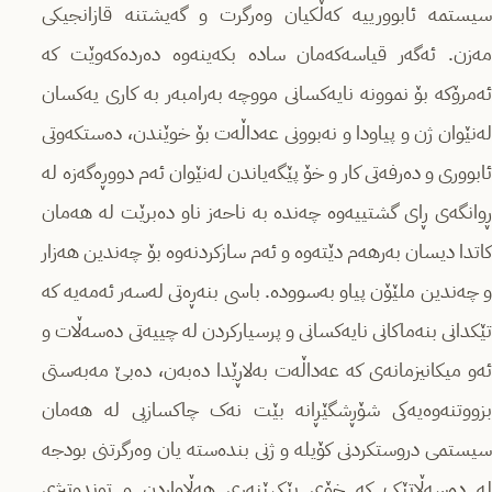
سیستمە ئابوورییە کەڵکیان وەرگرت و گەیشتنە قازانجیکی
مەزن. ئەگەر قیاسەکەمان سادە بکەینەوە دەردەکەوێت کە
ئەمرۆکە بۆ نموونە نایەکسانی مووچە بەرامبەر بە کاری یەکسان
لەنێوان ژن و پیاودا و نەبوونی عەداڵەت بۆ خوێندن، دەستکەوتی
ئابووری و دەرفەتی کار و خۆ پێگەیاندن لەنێوان ئەم دووڕەگەزە لە
ڕوانگەی ڕای گشتییەوە چەندە بە ناحەز ناو دەبرێت لە هەمان
کاتدا دیسان بەرهەم دێتەوە و ئەم سازکردنەوە بۆ چەندین هەزار
و چەندین ملێۆن پیاو بەسوودە. باسی بنەڕەتی لەسەر ئەمەیە کە
تێکدانی بنەماکانی نایەکسانی و پرسیارکردن لە چییەتی دەسەڵات و
ئەو میکانیزمانەی کە عەداڵەت بەلاڕێدا دەبەن، دەبێ مەبەستی
بزووتنەوەیەکی شۆڕشگێڕانە بێت نەک چاکسازیی لە هەمان
سیستمی دروستکردنی کۆیلە و ژنی بندەستە یان وەرگرتنی بودجە
لە دەسەڵاتێک کە خۆی پێکهێنەری هەڵاواردن و توندوتیژی