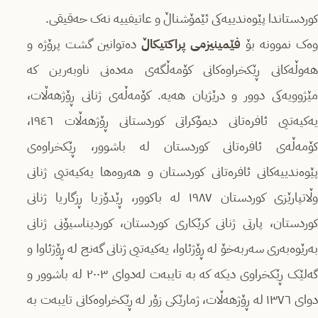
کوردستاندا پێوەندییەکی ئێمۆشناڵ و عاتیفییە نەک حەقیقی.
ەک نموونە بۆ
فێمینیزمی پراکتیکاڵ
دەتوانین گشت پرۆژە و
هەوڵەکانی ڕێکخراوەکانی کۆمەڵگەی مەدەنی ناوبەرین کە
مێژوویەکی دوور و درێژیان هەیە. کۆمەڵەی ژنانی ڕۆژهەڵات،
یەکیەتیی ئافرەتانی دیمۆکراتی کوردستانی ڕۆژهەڵات ١٩٤٦،
کۆمەڵەی ئافرەتانی کوردستان لە باشوور، ڕێکخراوەی
پێوەندییەکانی ئافرەتانی کوردستان و هەروەها یەکیەتیی ژنانی
وڵاتپارێزی کوردستان ١٩٨٧ لە باکوور، ڕێدۆزیا ڕزگاریا ژنانی
کوردستان، پارتی ژنانی کرێکاری کوردستان، کوردیناسیۆنی ژنانی
بەرێوەبەری سەربەخۆ لە ڕۆژئاوا، یەکیەتیی ژنانی گەنج لە ڕۆژئاوا و
گەلێک ڕێکخراوی دیکە کە بە تایبەت لەدوای ٢٠٠٣ لە باشوور و
دوای ١٣٧٦ لە ڕۆژهەڵات، ژمارێکی زۆر لە ڕێکخراوەکانی تایبەت بە