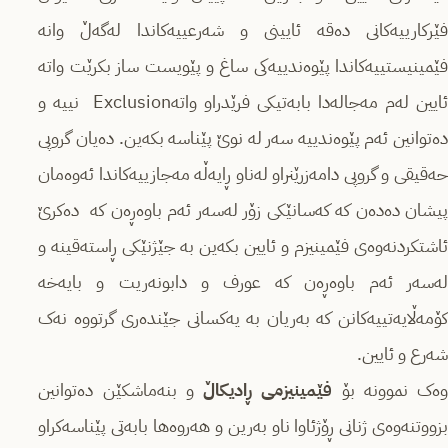
فێرکارییەکانی دەقە ئایینی و شەرعییەکاندا لەگەڵ وانە
فێمینیستییەکاندا پێوەندییەکی ساغ و پێویست ساز بکرێت واتە
ئایین لەم مەجالەدا بابەتیکی فرێدراو واتەExclusion نییە و
دەتوانین ئەم پێوەندییە سەر لە نوێ پێناسە بکەین. دەیان گروپی
حەقیقی و گروپی دامەزرێنراو لەناو ڕایەڵە مەجازییەکاندا ئەوەمان
پیشان دەدەن کە کەسانێکی زۆر لەسەر ئەم باوەڕەن کە دەکرێ
ئاشتکردنەوەی فێمینیزم و ئایین بکەین بە جێژنێکی ڕاستەقینە و
لەسەر ئەم باوەڕەن کە عورف و دابونەریت و بایەخە
کۆمەڵایەتییەکانن کە بەریان بە یەکسانی جێندەری گرتووە نەک
شەرع و ئایین.
ەک نموونە بۆ
فێمینیزمی ڕادیکاڵ
و بنەماشکێن دەتوانین
بزووتنەوەی ژنانی ڕۆژئاوا ناو بەرین و هەروەها بابەتی پێناسەکراو