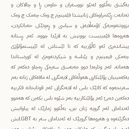
بەگشتی بەڵکوو لەنێو نووسەران و خاوەن ڕا و چالاکان و
تەنانەت ڕێکخراوەکانی ژنانیشدا فێمینیزم چ وەک چەمک چ وەک
بزووتنەوەیەکی کۆمەڵایەتی و سیاسی و ڕەوتێکی خەباتکردن،
هەروەها فێمینیست بوونیش بە لارێدا چووە. ئەم ڕستانە
پیشاندەری ئەو ئاڵۆزییە کە تا ئێستاش لە ئێپیستمۆلۆژی
چەمکی فیمینیزم و پێناسە و شیکردنەوەی لە کوردستاندا
هەمانە. لەم وتارەدا دوو مەبەستی سەرەکی ڕەچاو دەکەم کە
یەکەمینیان پۆلێنکاریی هەوڵەکانی لایەنگریی لە مافەکانی ژنانە بەم
سەرنجەوە کە کاتێک باس لە لایەنگرانی ئەم قوتابخانە فکرییە
دەکەین دەبێ ئەم پۆلێنکارییە بەم شێوە باس بکەین کە هەموو
ئەندامانی ئەم گروپە ژنان نین، بەڵکوو ژمارێک لە پیاوانیش
دەگرێتەوە و هەروەها گروپێک لە ئەندامانی سەر بە LGBTیش