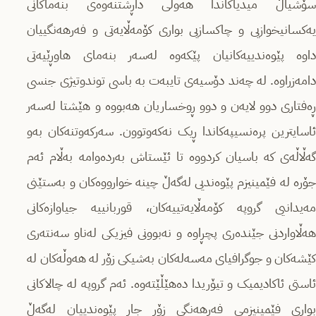
سۆشیاڵ میدیاکاندا هەوڵی داڕشتنەوەی بنەماکانی
یەکسانیخوازیی و چاکسازیی بواری کۆمەڵایەتی و فەرهەنگییان
داوە پێوەندییەکانیان پێکەوە لەسەر بنەمای هاوڕێیەتی
دامەزراوە. لە چەند دۆسیەی تایبەت بە باسی توندوتیژی جنسی
ڕەفتاری دوو لایەن و دوو ڕوخساریان هەبووە و هێشتا لەسەر
ئاسایترین پرەنسیپەکاندا ڕیک نەکەوتوون. سەرکەوتنەکان بەو
گەڵاڵەی کە باسیان کردووە تا ئێستاش بەردەوامە بەڵام ئەم
جۆرە لە فێمینیزم پێوەندیی لەگەڵ چینە خوارووەکان و بەستێنی
مەیدانیی گروپە کۆمەڵایەتییەکان، قوربانییە جیاوازەکانی
هەڵاواردنی جێندەری پچڕاوە و نەبوونی فیزیکی لەناو سەنتەری
کێشەکان و جوگرافیای مەسەلەکان بەشیکی زۆر لە هەوڵەکان لە
ئاستی ئاکادیمیک و تیۆریدا دەهێڵێتەوە. ئەم گروپە لە چالاکانی
بواری فێمینیزمی فەرهەنگی زۆر جار پێوەندییان لەگەڵ