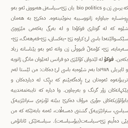
کە پرسی ژن و bio politics یان ژێ-سیاسەتی هەبوونی ئەو بەو
ڕوخسارە جیاوازە ژانووسییە بخوێنینەوە. دەکرێ بە هەمان
شێوە کە لە گوتاری فوکۆدا و لە بەرگی یەکەمی مێژووی
سێکسوالێتەدا باسی لێ کراوە ژێ -یەکسانی، ژێ-فەرهەنگ، ژێ-
سەرمایە، ژێ- کۆمەڵ قبووڵی ژن واتە ئەو بەو پێناسانە زیاد
کەین.
فوکۆ
لە لێدوانی کۆلێژی دو فرانس لەنێوان مانگی ژانویە
و ئاپریلی ١٩٧٨دا بەم شێوەیە باسی لێ دەکات: من ئێستا لەم
تریبۆنەوە ئەوەتان پێ ڕادەگەیێنم کە بڕێک لە دیاردەکان و
پێکهاتەکان زۆر گرنگ و بەرچاون. وا دیارە کە تایبەتمەندییە
بایۆلۆژیکەکانی جۆری مرۆڤ دەکرێ ببێتە ئۆبژەی ستراتێژییەکی
سیاسی، ستراتێژییەکی گشتیی دەسەڵات، ئەمە بابەتێکە کە من
پێی دەڵیم ژێ-سیاسەت(بیۆسیاسەت). سیاسەتێکی ئاناتۆمی