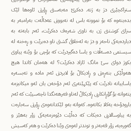
ستراکچێری دژ بە ژنە. دەکرێ مەبەستی ڕۆرتی ئاوەها لێک
بدەینەوە کە بۆ نموونە باس لە نەبوونی عەداڵەت بەرامبەر بە
سزای کوشتنی ژن بە ناوی شەرەف دەکرێت، ئەم بابەتە بە
دیاردەیەکی ناحەز و دژ بە ئەخلاقی گشتی ناو دەبرێت و ڕەخنە لە
سیستمی دەسەڵات و یاسا دەگیردرێت کە بۆچی بۆ وێنە پیاوی
بکوژ دوای سێ مانگ ئازاد دەکرێت؟ لە هەمان کاتدا هیچ
هەوڵێکی بنەڕەتی و ڕادیکاڵ بۆ لابردنی ئەم مادە و تەبسەرە
یاساییانە نادرێت کە پێکهێنەری ئەم دۆخەن یان ئەو میکانیزمە
پتەوانە بۆ گۆڕانکاریی ڕادیکاڵ لەناو فەرهەنگدا ناچەسپێت کە ئەم
بارودۆخە یەکلا بکاتەوە. کەواتە بەو لێکدانەوەی ڕۆرتی سەبارەت
بە پیاوسالاریی دەیکات کە دەڵێت دێوەزمەیەکی زۆر بەهێز و
گەورەیە، زۆر قەبەتر و توندتر لەوەی وێنا دەکرێت و هەر کەسیش