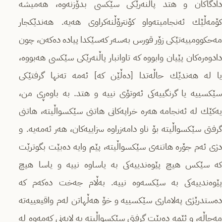
دادگاكان و هتد پاڵنه‌رێكی سێكسی بدۆزنه‌وه‌، هه‌میشه‌
كۆمه‌ڵێك ئه‌نجامیته‌واو كۆنترۆڵنه‌كراوی هه‌یه‌. هه‌ندێكجار
مه‌حكوومییه‌تێكی زۆر قورس به‌سه‌ر كه‌سێكدا پیاده‌ ده‌كه‌ن، چون
دادوه‌ره‌كان پێیان وابووه‌ كه‌ تاوانبار پاڵنه‌رێكی سێكسی هه‌بووه،‌
یا له‌ هه‌ندێك حاڵه‌تدا [ده‌ڵێن كه] ئه‌مه‌ ته‌نها گرفتێكی
سێكسییه‌ یا گرنگییه‌كی ئه‌وتۆی نییه‌ و هتد. به‌ باوه‌ڕی من،
یه‌كێك له‌ ئه‌نجامه‌ هه‌ره‌ خراپه‌كانی هاتنی سێكسواڵیته‌، هاتنی
گرفتی سێكسواڵیته‌ بۆ ناو دامه‌زراوه‌ سزاییه‌كان، هه‌ر ئه‌مه‌یه‌. و‌
دژی ئه‌م جۆره‌ هاتنه‌ی سێكسواڵیته‌، پێم وایه‌‌ ده‌بێت بگوترێت
كه‌ سێكس هیچ پێوه‌ندییه‌كی به‌ یاساوه‌ نییه‌ و یاسا هیچ
پێوه‌ندییه‌كی به‌ سێكسه‌وه‌ نییه‌. به‌ڵام جه‌خت ده‌كه‌م كه‌
ده‌ستدرێژی په‌لاماری سێكسییه‌ و خۆ هه‌ڵهاتن له‌م واقیعییه‌ته‌
مه‌حاڵه‌، و ئێمه‌ ده‌بێت گرفتی سێكسواڵیته‌ به‌ لایه‌نی كه‌مه‌وه‌ له‌