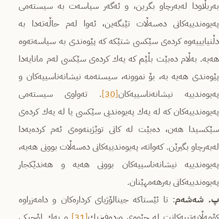
به‌ربڵاودا له‌به‌رچاو بگرین، و ئه‌گه‌ر سیاسه‌ت به‌ سیسته‌می
په‌یوه‌ندییه‌كانی ده‌سه‌ڵات تێبگه‌ین، ئه‌وا له‌م حاڵه‌ته‌دا به‌
دڵنیایییه‌وه‌ كرده‌ی سێكسی شتێكه‌ كه‌ پێوه‌ندی به‌ سیاسه‌ته‌وه‌
هه‌یه‌. به‌ڵام ده‌بێت بڵێم كه‌ یه‌ك كرده‌ی سێكسی له‌م مانایه‌دا
پێوه‌ندی هه‌یه‌ به،‌ بۆ نموونه،‌ سیسته‌مه‌ نیشانه‌ناسییه‌كان و
ه‌یوه‌ندییه‌ نیشانه‌ناسییه‌كان
[30]
. ته‌واوی سیسته‌می
په‌یوه‌ندییه‌كان كه‌ له‌ یه‌ك په‌یوه‌ندیی سێكسی یا له‌ یه‌ك كرده‌ی
سێكسیدا هه‌ن، ده‌بێت له‌ كاتی توێژینه‌وه‌ی ئه‌م كرده‌یه‌دا
له‌به‌رچاو بگیرێن. كه‌واته‌، په‌یوه‌ندییه‌كانی ده‌سه‌ڵات بوونی هه‌یه‌،
په‌یوه‌ندییه‌ نیشانه‌ناسییه‌كان بوونی هه‌یه‌ و هه‌ندێكجار
په‌یوه‌ندییه‌كانی به‌رهه‌مهێنان.
. شه‌شه‌م
: تا ئێستاكه‌ جینالۆژیای كرداره‌كان و دامه‌زراوه‌
كۆمه‌ڵایه‌تییه‌كانت له‌ چێوه‌ی ورده‌فیزیك
[31]
و یه‌ك لۆجیكی