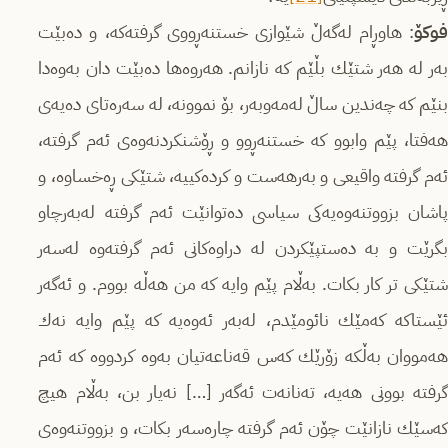
فوکۆ
: هاوڕام له‌گه‌ڵ شێوازی خستنه‌ڕووی گرفته‌كه‌، و ده‌بێت
به‌ر له‌ هه‌ر شتێك بڵێم كه‌ نازانم. هه‌روه‌ها ده‌بێت دان به‌وه‌دا
بنێم كه‌ چه‌ندین ساڵ له‌مه‌وبه‌ر، بۆ نموونه،‌ له‌ سه‌ره‌تای ده‌یه‌ی
هه‌فتا، پێم وابوو كه‌ خستنه‌ڕوو و ڕۆشنكردنه‌وه‌ی ئه‌م گرفته‌،
ئه‌م گرفته‌ واقیعی و به‌رهه‌ست و كرده‌كییه،‌ شتێكی ڕه‌خساوه،‌ و
پاشان بزووتنه‌وه‌یه‌كی سیاسی ده‌توانێت ئه‌م گرفته‌ له‌به‌رچاو
بگرێت و به‌ ده‌ستپێكردن له‌ دراوه‌كانی ئه‌م گرفته‌وه‌ له‌سه‌ر
شتێكی تر كار بكات. به‌ڵام پێم وایه‌ كه‌ من هه‌ڵه‌ بووم. و ئه‌گه‌ر
ئێستاكه‌ كه‌مێك نائومێدم، له‌به‌ر ئه‌وه‌یه‌ كه‌ پێم وایه‌ نه‌ك
هه‌مووان به‌ڵكه‌ زۆرێك كه‌س قه‌ناعه‌تیان به‌وه‌ كردووه‌ كه‌ ئه‌م
گرفته‌ بوونی هه‌یه‌، ته‌نانه‌ت ئه‌گه‌ر […] نه‌یار بن، به‌ڵام هیچ
كه‌سێك نازانێت چۆن ئه‌م گرفته‌ چاره‌سه‌ر بكات، و بزووتنه‌وه‌ی