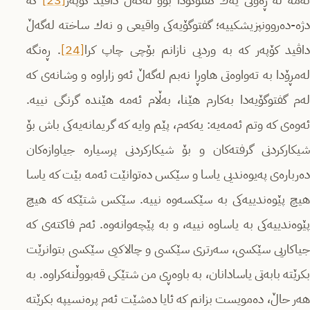
ه‌مه‌ له‌ ڕه‌وتی یه‌ك گفتوگۆدا بوو له‌گه‌ڵ داڤید كوپه‌ر
[23]
كه‌
دژه‌-ده‌روونپزیشكییه‌؛ گفتوگۆیه‌كی واقیعی و نه‌ك ساخته‌ له‌گه‌ڵ
اڤید كۆپه‌ر كه‌ به‌ وردیی نازانم بۆچی چاپ كرا
[24]
. ڕه‌نگه‌
له‌مڕۆدا به‌ ته‌واوه‌تی هاوڕا نه‌بم له‌گه‌ڵ ئه‌و زاراوه‌ و وشانه‌ی كه‌
له‌م گفتوگۆیه‌دا به‌كارم هێنا، به‌ڵام ئه‌مه‌ هێنده‌ گرنگی نییه‌.
ئه‌وه‌ی كه‌ وتم ئه‌مه‌یه‌:‌ یه‌كه‌م، پێم وایه‌ كه‌ گریمانه‌یه‌كی باش بۆ
شیكاركردنی گرفته‌كان و بۆ شیكاركردنی پرسیاره‌ جیاوازه‌كان
ده‌رباره‌ی په‌یوه‌ندیی یاسا و سێكس ده‌توانێت ئه‌مه‌ بێت كه‌ یاسا
هیچ پێوه‌ندییه‌كی به‌ سێكسه‌وه‌ نییه‌. سێكس شتێكه‌ كه‌ هیچ
پێوه‌ندییه‌كی به‌ یاساوه‌ نییه‌، و به‌ پێچه‌وانه‌وه‌. ئه‌م فاكته‌ی كه‌
جیاكاریی سێكسی، سه‌رتری سێكسی و چالاكیی سێكسی بتوانرێت
بكرێته‌ بابه‌تی یاسادانان، به‌ باوه‌ڕی من شتێكی قه‌بووڵنه‌كراوه‌. به‌
هه‌ر حاڵ، ده‌مویست بزانم كه‌ ئایا ده‌شێت ئه‌م پره‌نسیپه‌ بكرێته‌