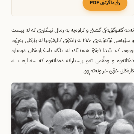
داگرتنی PDF
ئه‌مە گفتوگۆیەکی گشتی و کراوەیە به‌ زمانی ئینگلیزی كه‌ له‌ بیست
و سێیه‌می ئۆكتۆبه‌ری ١٩٨٠ له‌ زانكۆی كالیفۆرنیا له‌ بێركلی به‌ڕێوه‌
چووە، كه‌ تێیدا فوکۆ هه‌ندێك له‌ تێگه‌ باسكراوه‌كان دووباره‌
ده‌كاته‌وه‌ و وه‌ڵامی ئه‌و پرسیارانه‌ ده‌داته‌وه‌ كه‌ سه‌باره‌ت به‌
كاره‌كانی خۆی خراونه‌ته‌ڕوو.