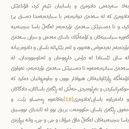
یه‌ك سه‌رده‌می دادوه‌ری و یاساییان تێپه‌ڕ كرد، قۆناغێكی
دادوه‌ری كه‌ له‌ سه‌ده‌ی دوانزه‌یه‌م یا سیازده‌یه‌مدا ده‌ستی پێ
كرد، و تا ده‌ستپێكی سه‌ده‌ی نۆزده‌یه‌م له‌گه‌ڵ یاسا‌ بنچینه‌ییه‌
گه‌وره‌ سیاسییه‌كان و كۆمه‌ڵێك یاسای مه‌ده‌نی و سزایی سه‌ده‌ی
نۆزده‌یه‌م به‌رده‌وامی هه‌بوو، و ئه‌م پێكهاته‌ یاسایی و دادوه‌رییانه‌‌
له‌ ساتی ئێستادا‌ له‌ دۆخی داڕووخان و له‌ناوچووندان. له‌
سه‌ده‌ی سیانزه‌یه‌مه‌وه‌ تا ده‌ستپێكی سه‌ده‌ی نۆزده‌یه‌م، ته‌واوی
كۆمه‌ڵگه‌ ڕۆژئاواییه‌كان هیوادار بوون و چاوه‌ڕوانیان ده‌كرد كه‌
حوكمڕانیكردن و به‌ڕێوه‌بردنی خه‌ڵكی له‌ ڕێگه‌ی یاساكان، دادگاكان
 دامه‌زراوه‌ یاسایی/دادوه‌ری
[18]
یه‌كانه‌وه‌ ڕه‌خساو بێت. و
خه‌ونی ڕێگه‌ی یاسایی حکوومەت بریتی بوو له‌ ئایدیای نووسینی
یاسا بنچینه‌ییه‌كان له‌گه‌ڵ مافی مرۆڤ و چی و چی، واته‌ پڕۆژه‌ی