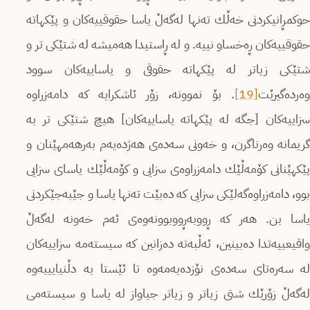
حوكمڕانیكردنی خه‌ڵك ته‌نها له‌گه‌ڵ یاسا حقوقییه‌كان و پێكهاته‌
حقوقییه‌كان ڕه‌خساو نییه. و له‌ ڕاستیدا هه‌میشه‌ له‌ شتێكی تر و
شتێكی زیاتر له‌ پێكهاته‌ حقوقی و یاساییه‌كان سوود
وه‌رده‌گیرێت
[19]
. بۆ نموونه‌، زۆر ئاشكرایه‌‌ كه‌ دامه‌زراوه‌
سزاییه‌كان [جگه‌ له‌ پێكهاته‌ یاساییه‌كان] هیچ شتێكی تر به‌
گریمانه‌ وه‌رناگرن، و خه‌ونی سه‌ده‌ی هه‌ژده‌یه‌م به‌رهه‌مهێنان و
پێكهێنانی كۆمه‌ڵێك دامه‌زراوه‌ی سزایی و كۆمه‌ڵێك یاسای سزایی
بوو، دامه‌زراوه‌گه‌لێكی سزایی كه‌ ده‌بێت ته‌نها یاسا و جێبه‌جێكردنی
یاسا بن. هه‌ر كه‌ ڕووبه‌ڕووبوونه‌وه‌ی ئه‌م خه‌ونه‌ له‌گه‌ڵ
واقیعییه‌تدا ده‌بینین، ئه‌ڵبه‌ته‌ ده‌زانین كه‌ سیسته‌مه‌ سزاییه‌كان
له‌ سه‌ره‌تای سه‌ده‌ی نۆزده‌یه‌مه‌وه‌ تا ئێستا به‌ دڵنیایییه‌وه‌
له‌گه‌ڵ زۆرێك شتی زیاتر و زیاتر جیاواز له‌ یاسا و سیسته‌می