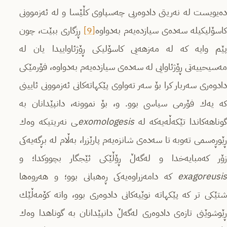
ده‌یویست له‌ نه‌ریتی دادوه‌ریی چه‌سپاوی كڵێسا و له‌ ئه‌زموونی
كاسۆلیكیله‌ سه‌ده‌ی سیازده‌یه‌م به‌دواوه‌
[9]
ڕزگاری ببێت، چون
پێم وایه‌ كه‌ له‌ مه‌زهه‌یی كاسۆلیكی ڕۆژئاواییدا یان له‌
مه‌سیحییه‌تی ڕۆژئاوایی له‌ سه‌ده‌ی سیازده‌یه‌م به‌دواوه‌، فۆرمێكی
دادوه‌ری سه‌ربار كرا بۆ سه‌ر ته‌واوی پێكهاته‌كانی ئه‌زموونی ئایینی
كه‌ یه‌ك فۆرمی سیاسی بوو. و، بۆ نموونه، دانپێدانان به‌
وناهه‌كاندا تێكه‌ڵه‌یه‌كه‌ له‌
exomologesis
ـی نه‌ریتیكه‌‌ وه‌ك
ڕێوڕه‌سمی ته‌وبه‌ تا سه‌ده‌ی شانزه‌یه‌م پارێزرا، به‌ڵام له‌ بڕگه‌یه‌كی
زۆر كه‌مبایه‌خدا و له‌گه‌ڵ ڕۆڵێكی ئێجگار بچووكدا؛ و
exagoreusis
كه‌ دامه‌زراوه‌یه‌كی ڕه‌هبانی بوو؛ و هه‌روه‌ها
شتێكی تر كه‌ پێكهاته‌ نوێیه‌كانی دادوه‌ری بوو، واته‌ كۆمه‌ڵێك
ڕێوشوێنی تازه‌ی دادوه‌ری له‌گه‌ڵ دانپێدانان به‌ گوناهدا وه‌ك