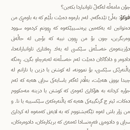
چۆن مامه‌ڵه‌ له‌گه‌ڵ تاوانباردا بكه‌ین؟
فوکۆ
: به‌ڵێ تێده‌گه‌م. له‌م باره‌وه‌ ده‌بێت بڵێم كه‌ به‌ باوه‌ڕی من
ده‌توانین له‌ یه‌كه‌مین پره‌نسیپێكه‌وه‌ كه‌ ڕوونم كرده‌وه‌ سوود
وه‌ربگرین، چون بۆ من ڕوون نییه‌‌ كه‌ بۆچی له‌ حاڵه‌تی
دۆزینه‌وه‌ی خه‌سڵه‌تی سێكسی له‌ یه‌ك ڕه‌فتاری تاوانبارانه‌دا،
دادوه‌ر و دادگاكان ده‌بێت ئه‌م خه‌سڵه‌ته‌ له‌به‌رچاو بگرن. ڕه‌نگه‌
پاڵنه‌رێكی سێكسی، بۆ نموونه،‌ له‌ كوشتن یا دزین یا نازانم له‌
چیدا بوونی هه‌بێت، به‌ڵام ئه‌گه‌ر یاسایه‌كی سزایی هه‌یه‌ كه‌ ئه‌م
جۆره‌ كردانه‌ به‌ هۆكاری ئه‌وه‌ی كه‌ كوشتن یا دزینه‌ مه‌حكووم
ده‌كات، ئیتر چ گرنگییه‌كی هه‌یه‌ كه‌ پاڵنه‌ره‌كه‌ی سێكسییه‌ یا نا. و
من زۆر باش له‌وه‌ تێگه‌یشتووم كه‌ به‌ لایه‌نی كه‌مه‌وه‌ له‌ كرداری
سزایی و دادوه‌ریی فه‌ڕه‌نسادا ئه‌مه‌ی كه‌ بریكاره‌كان، دادوه‌ره‌كان،