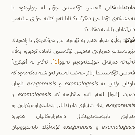
دانپێدانانه‌كان
ی قه‌دیس ئۆگه‌ستین چۆن له‌ چوارچێوه‌ یا
نه‌خشه‌كه‌ی تۆدا جێ ده‌گرێت؟ ئایا ئه‌م كتێبه‌ جۆری سێیه‌می
دانپێدانان پێناسه‌ ده‌كات؟
فوكۆ
: به‌ڵێ، ته‌واو هه‌ق به‌ ئێوه‌یه‌. من شرۆڤه‌یه‌كی تا ڕاده‌یه‌ك
تێروته‌سه‌لم ده‌رباره‌ی قه‌دیس ئۆگه‌ستین ئاماده‌ كردبوو، به‌ڵام
ئه‌ڵبه‌ته‌ ده‌رفه‌تی خوێندنه‌وه‌یم نه‌بوو
[1]
. ئه‌گه‌ر له‌ [فیكری]
قه‌دیس ئۆگه‌ستیندا زیاتر جه‌خت له‌سه‌ر ئه‌و شته‌ ده‌كه‌مه‌وه‌ كه‌
باوكانی یۆنانی به ‌
exomologesis
و
exagoreusis
ناویان
ه‌برد، [ئه‌وا] له‌به‌ر ئه‌م هۆكاره‌یه‌ كه‌
exomologesis
و
exagoreusis
یه‌ك شێوازی دانپێدانانی به‌دامه‌زراوه‌ییكراون و،
ته‌واوی تایبه‌تمه‌ندییه‌كانی دامه‌زراوه‌كانیان هه‌بوو:
exomologesis
و
exagoreusis
كۆمه‌ڵێك پابه‌ندبوونیان