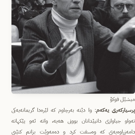
میشێل فوکۆ
رسیاركه‌ری یه‌كه‌م
: وا دێته‌ به‌رچاوم كه‌ لێره‌دا گریمانه‌یه‌كی
ته‌واو جیاوازی دانپێدانان بوونی هه‌یه‌، واته‌ ئه‌و پێكهاته‌
دامه‌زراوه‌یه‌ی كه‌ وه‌سفت كرد و ده‌مه‌وێت بزانم كتێبی