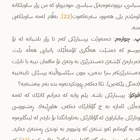
سیاسی، بزووتنه‌وه‌یه‌كی سیاسیی خودبزواو كه‌ من زۆر ساویلكانه‌
ئومێدم پێی هه‌بوو، سه‌رنه‌كه‌وت
[22]
. به‌ڵام ئه‌مه‌ ساویلكه‌یی
منه‌.
. چواره‌م
: ده‌مه‌وێت پرسیارێكی كه‌م تا زۆر ناشیانه‌ له‌ تۆ
بپرسم كه‌ ده‌شێت هه‌ڵگری كۆمه‌ڵێك زانیاریی هه‌ڵه‌ بێت.
ده‌رباره‌ی كێشه‌ی ده‌ستدرێژی به‌ وته‌ی تۆ مافمان نییه‌ یا نابێت
ده‌ستدرێژیكه‌ر سزا بده‌ین، چون سێكسواڵیته‌ پرسێكی تایبه‌تییه‌
(ده‌نگی پێكه‌نین). تكا ده‌كه‌م ڕوونكردنه‌وه‌ بده‌ به‌م چه‌شنه‌یه‌؟
فوکۆ
: پرسیارێكی باشه‌. پێم وایه‌ كه‌ ده‌زانم كاتێك كه‌ ئه‌مه‌
ده‌ڵێن ئاماژه‌ به‌ چ گۆڤارێك ده‌كه‌ن. هاوڕێیه‌ك ڕه‌شنووسی
وتارێكی چاپكراوی له‌ گۆڤارێكی به‌ناوبانگدا بۆ ناردم له‌ ئینگلیزه‌وه‌
كه‌ به‌ گومانم ئه‌و شته‌ی كه‌ وتبووم به‌ توندی ڕه‌خنه‌ی ده‌كرد.