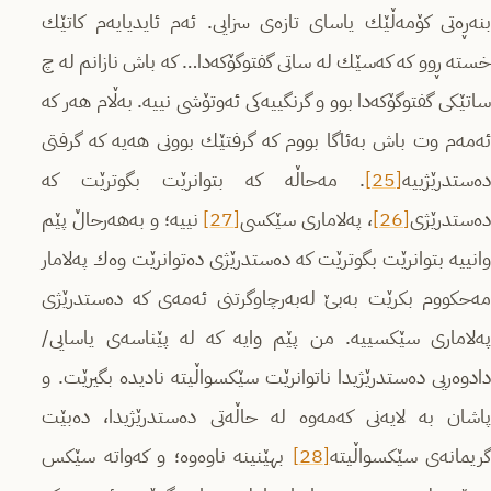
بنه‌ڕه‌تی كۆمه‌ڵێك یاسای تازه‌ی سزایی. ئه‌م ئایدیایه‌م كاتێك
خسته‌ ڕوو كه‌ كه‌سێك له ساتی گفتوگۆكه‌دا… كه‌ باش نازانم له‌ چ
ساتێكی گفتوگۆكه‌دا بوو و گرنگییه‌كی ئه‌وتۆشی نییه‌. به‌ڵام هه‌ر كه‌
ئه‌مه‌م وت باش به‌ئاگا بووم كه‌ گرفتێك بوونی هه‌یه‌ كه‌ گرفتی
ده‌ستدرێژییه
[25]
‌. مه‌حاڵه‌‌ كه‌ بتوانرێت بگوترێت كه‌
ده‌ستدرێژی
[26]
، په‌لاماری سێكسی
[27]
نییه؛‌ و به‌هه‌رحاڵ پێم
وانییه‌ بتوانرێت بگوترێت كه‌ ده‌ستدرێژی ده‌توانرێت وه‌ك په‌لامار
مه‌حكووم بكرێت به‌بێ له‌به‌رچاوگرتنی ئه‌مه‌ی كه‌ ده‌ستدرێژی
په‌لاماری سێكسییه‌. من پێم وایه‌ كه‌ له‌ پێناسه‌ی یاسایی/
دادوه‌ریی ده‌ستدرێژیدا ناتوانرێت سێكسواڵیته‌ نادیده‌ بگیرێت. و
پاشان به‌ لایه‌نی كه‌مه‌وه‌ له‌ حاڵه‌تی ده‌ستدرێژیدا، ده‌بێت
ریمانه‌ی سێكسواڵیته
[28]
‌ بهێنینه‌ ناوه‌وه؛‌ و كه‌واته‌ سێكس