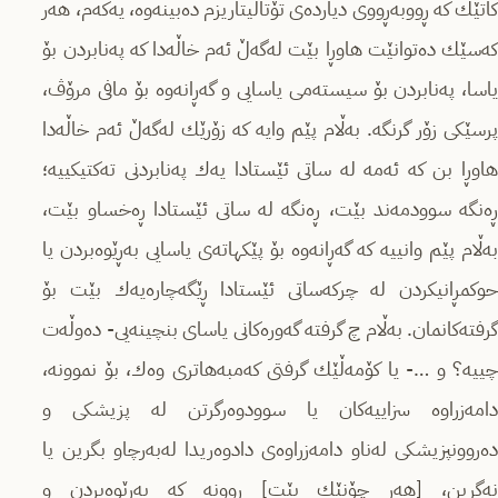
كاتێك كه‌ ڕووبه‌ڕووی دیارده‌ی تۆتالیتاریزم ده‌بینه‌وه،‌ یه‌كه‌م، هه‌ر
كه‌سێك ده‌توانێت هاوڕا بێت له‌گه‌ڵ ئه‌م خاڵه‌دا كه‌ په‌نابردن بۆ
یاسا، په‌نابردن بۆ سیسته‌می یاسایی و گه‌ڕانه‌وه‌ بۆ مافی مرۆڤ،
پرسێكی زۆر گرنگه‌. به‌ڵام پێم وایه‌ كه‌ زۆرێك له‌گه‌ڵ ئه‌م خاڵه‌دا
هاوڕا بن كه‌ ئه‌مه‌ له‌ ساتی ئێستادا یه‌ك په‌نابردنی ته‌كتیكییه‌؛
ڕه‌نگه‌ سوودمه‌ند بێت، ڕه‌نگه‌ له‌ ساتی ئێستادا ڕه‌خساو بێت،
به‌ڵام پێم وانییه‌ كه‌ گه‌ڕانه‌وه‌ بۆ پێكهاته‌ی یاسایی به‌ڕێوه‌بردن یا
حوكمڕانیكردن له‌ چركه‌ساتی ئێستادا ڕێگه‌چاره‌یه‌ك بێت بۆ
گرفته‌كانمان. به‌ڵام چ گرفته‌ گه‌وره‌كانی یاسای بنچینه‌یی- ده‌وڵه‌ت
چییه‌؟ و …- یا كۆمه‌ڵێك گرفتی كه‌مبه‌هاتری وه‌ك، بۆ نموونه‌،
دامه‌زراوه‌ سزاییه‌كان یا سوودوه‌رگرتن له‌ پزیشكی و
ده‌روونپزیشكی له‌ناو دامه‌زراوه‌ی دادوه‌ریدا له‌به‌رچاو بگرین یا
نه‌گرین، [هه‌ر چۆنێك بێت] ڕوونه‌ كه‌ به‌ڕێوه‌بردن و