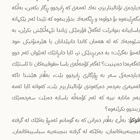
دیارده‌ی تۆتالیتاریزم، نه‌ك ئه‌مه‌ی كه‌ ڕابردوو ڕزگار بكه‌ین، به‌ڵكه‌
بگه‌ڕێینه‌وه‌ بۆ دواوه‌؛ و ڕێگه‌یه‌ك بدۆزینه‌وه‌ كه‌ تێیدا ئه‌م پێكهاته‌
یاساییانه‌‌ بتوانرێت له‌گه‌ڵ فۆرمێكی ژیاندا تێهه‌ڵكێش بكرێن، به‌
شێوه‌یه‌ك كه‌ له‌ هه‌مان كاتدا دانپێدانان یا هێرمنۆتیكی خود
له‌خۆ نه‌گرێت؛ به‌ ده‌ربڕینێكی تر، ئایا دابڕانێك له‌نێوان ئه‌م دوو
ئه‌گه‌ره‌دا ده‌بینیت؟ ئه‌گه‌ر كۆمه‌ڵه‌ی یاسا حقوقییه‌كان تا ئاستێك
دیارده‌یه‌كی سه‌ر به‌ ڕۆژگاری ڕابردوو بێت، به‌ڵام هێشتا تاكه‌
له‌مپه‌ری به‌رده‌م ده‌ركه‌وتنی تۆتالیتاریزم بێت، كه‌واته‌ ئایا ئه‌مه‌
به‌م مانایه‌ نییه‌ كه‌ ئه‌م كۆمه‌ڵه‌ یاسایه‌ ده‌بێت سه‌رده‌مێك
زیندوو بكرێنه‌وه‌؟
فوکۆ
: به‌ڵێ، به‌ڵام ده‌زانن كه‌ به‌ گومانم ئه‌مڕۆ یه‌كێك له‌ گرفته‌
بنچینه‌ییه‌كانمان، یه‌كێكه‌ له‌ گرفته‌ بنچینه‌ییه‌ سیاسییه‌كانمان‌.