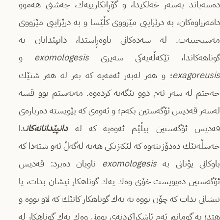
ده‌سه‌پاند به‌سه‌ر خه‌ڵكیدا، و گۆڕانكارییه‌ك، چه‌شنی هه‌موو
دامه‌زراوه‌كان، به‌ درێژاییی مێژووی كڵێسا و به‌ درێژاییی مێژووی
مه‌سیحییه‌ت. له‌ سه‌ده‌كانی ناوه‌ڕاستدا، دانپێدانان به‌
وناهه‌كاندا، تێكه‌ڵه‌یه‌كی سه‌یری
exomologesis
و
exagoreusis
؛ و هه‌ر له‌به‌ر ئه‌مه‌یه‌ كه‌ به‌ر له‌ هه‌ر شتێك
جه‌ختم له‌ سه‌ر ئه‌م دوو تێگه‌یه‌ كرده‌وه‌. مه‌به‌ستم بوو قسه‌
له‌سه‌ر قه‌دیس ئۆگه‌ستین بكه‌م؛ و ئه‌وه‌ی كه‌ پێویسته‌ ده‌رباره‌ی
قه‌دیس ئۆگه‌ستین بیڵێم ئه‌وه‌یه‌ كه‌ له‌
دانپێدانانه‌كان
دا
خه‌سڵه‌تێك ده‌دۆزینه‌وه‌ كه‌ لێكنزیكی هه‌یه‌ له‌گه‌ڵ ئه‌و شته‌دا كه‌
باوكانی یۆنانی به‌
exomologesis
ناویان ده‌برد: قه‌دیس
ئۆگه‌ستین ده‌یویست خۆی وه‌ك یه‌ك‌ گوناهكار نیشان بدات، یا
نیشانی بدات كه‌ چۆن بووه‌ به‌ یه‌ك گوناهكار كاتێك كه‌ لاو بووه‌ و
هتد؛ به‌ گومانم ئه‌م ئاشكراكردنه‌ی بوونی وه‌ك یه‌ك گوناهكار له‌