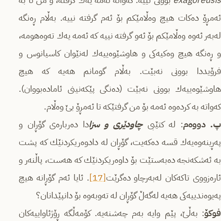
exagoreusis
بوونی نییه‌. كه‌واته‌ ئه‌مه‌ یه‌ك گرفته،‌ و من تا به‌
ئه‌مڕۆ ده‌كات هیچ وه‌ڵامێكم بۆ ئه‌م گرفته‌ نییه‌. به‌ڵام ڕه‌نگه‌
له‌به‌ر ئه‌وه‌ وه‌ڵامێكم بۆ ئه‌و گرفته‌ نییه‌ كه‌ ئه‌مه‌ یه‌ك ته‌وه‌هومه،‌
و ڕه‌نگه‌ هیچ وه‌كیه‌كی و هاوشێوه‌ییه‌ك له‌نێوان كاسیانوس و
فرۆیددا بوونی نه‌بێت. به‌ڵام گومانم هه‌یه‌ كه‌ هیچ
هاوشێوه‌ییه‌ك بوونی نه‌بێت (ده‌نگی پێكه‌نینی ئاماده‌بووان).
كه‌واته‌ به‌ كرده‌وه‌ ئه‌مه‌ بۆ من گرفتێكه‌ تا ئه‌مڕۆ بێ وه‌ڵام.
. دووه‌م
: له‌ كتێبی
چاودێری و سزا
دا ده‌رباره‌ی گۆڕان و
په‌ڕینه‌وه‌یه‌ك قسه‌ ده‌كه‌یت، گۆڕان له‌ دادوه‌ریكردنێك كه‌ پشت
به‌ ئه‌شكه‌نجه‌ ده‌به‌ستێت بۆ داوه‌ریكردنێك كه‌ هه‌ست، پاڵنه‌ر و
اره‌زووی تاكه‌كان له‌به‌رچاو ده‌گرێت
[17]
. ئایا ئه‌م گۆڕانه‌‌ هیچ
په‌یوه‌ندییه‌كی هه‌یه‌ له‌گه‌ڵ گۆڕان له‌ ته‌وبه‌وه‌ بۆ دانپێدانان؟
فوکۆ
: به‌ڵێ، پێم وایه‌ به‌م چه‌شنه‌یه‌. كۆمه‌ڵگه‌ ڕۆژئاواییه‌كان