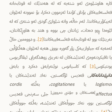
كاره‌ هاوشێوه‌ی ئه‌و شته‌یه‌ كه‌ له‌ هه‌ندێك له‌ قوتابخانه‌
فه‌لسه‌فییه‌كانی یۆنانی كۆندا ئه‌زموون ده‌كرا، بۆ نموونه‌ له‌نێوان
ئه‌پیكۆرییه‌كاندا. ئه‌م خاڵه‌، واته‌ شێوازی گوتنی ئه‌و شته‌ی كه‌ له‌
ئێوه‌دا ڕوو ده‌دات، ژیانتان چی بووه‌ و هتد به‌ هاوڕێكانتان،
ه‌ریتێك بوو له‌ قوتابخانه‌ فه‌لسه‌فییه‌كاندا
[2]
. و دووه‌مین خاڵ
ئه‌مه‌یه‌ كه‌ جیاوازییه‌كی زۆر گه‌وره‌ بوونی هه‌یه‌ له‌نێوان هه‌ڵكۆڵین
یا تاقیكردنه‌وه‌ی ئه‌ندێشه‌كان له‌ نه‌ریتی زوهدگه‌رایی ئیڤاگریوس
پونتیكوس
[3]
كه‌ كاسیانوس نوێنه‌رایه‌تی ده‌كرد و بابه‌تی
دانپێدانانه‌كان
ی قه‌دیس ئۆگه‌ستین. نه‌ك ئه‌ندێشه‌كان یا
logismoi
یا
cogitationes
، به‌ڵكه‌
cordis
]هه‌سته‌كان و جۆشی ده‌روونی[
affectus
جێی سه‌رنجی قه‌دیس
ئۆگه‌ستین بوو، نه‌ك جووڵه‌كانی ئه‌ندێشه‌، به‌ڵكه‌ جووڵه‌كانی