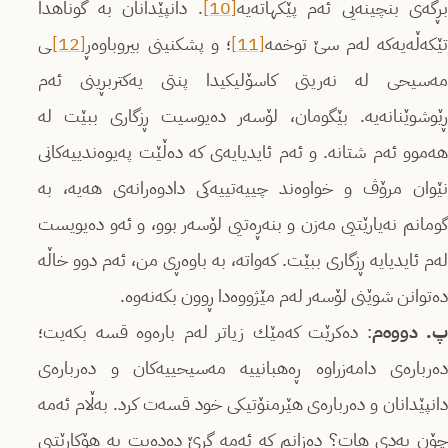
بڕگه‌ی بنچینه‌یی ئه‌م پێكهاته‌یه
[10]
‌. دانپێدانان به‌ گوناهدا
تێكه‌ڵه‌یه‌كه‌ له‌م سێ توخمه
[11]
‌؛ و پشكنینی بیروباوه‌ڕ
[12]
ـی
مه‌سیحی له‌ نه‌ریتی كاسۆلیكیدا پنتی یه‌كتربڕینی ئه‌م
ڕێوشوێنانه‌یه‌. بێگومان، لۆسه‌ر ده‌یوسیت ڕزگاری ببێت له‌
هه‌موو ئه‌م شتانه‌. و ئه‌م ئایدیایه‌ی كه ده‌ڵێت‌ په‌یوه‌ندییه‌كانی
نێوان مرۆڤ و خواوه‌ند چییه‌تییه‌كی دادوه‌رانه‌ی هه‌یه‌، به‌
گومانم نه‌یارێتیی مه‌زن و بنه‌ڕه‌تیی لۆسه‌ر بوو، و ئه‌و ده‌یویست
له‌م ئایدیایه‌ ڕزگاری ببێت‌. كه‌واته‌، به‌ باوه‌ڕی من، ئه‌م دوو خاڵه‌
ده‌توانن شوێنی لۆسه‌ر له‌م مێژووه‌دا ڕوون بكه‌نه‌وه‌.
. دووه‌م
: ده‌كرێت كه‌مێك زیاتر له‌م باره‌وه‌ قسه‌ بكه‌یت؛
ده‌رباره‌ی دامه‌زراوه‌ ڕه‌هبانییه‌ مه‌سیحییه‌كان و ده‌رباره‌ی
دانپێدانان و ده‌رباره‌ی هێرمنۆتیكی خود قسه‌ت كرد. به‌ڵام ئه‌مه‌
چۆن به‌دی هات؟ ده‌زانم كه‌ ئه‌مه‌ گرێ ده‌ده‌یت به‌ هۆكارێتیی