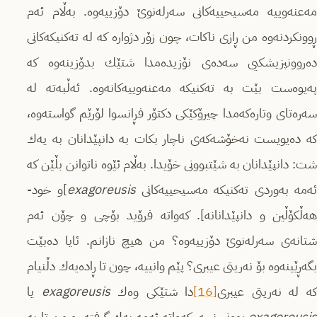
مه‌عنه‌وییه‌ مه‌سیحییه‌كانی سه‌رله‌نوێ دۆزییه‌وه‌. به‌ڵام ئه‌م
ڕوونكردنه‌وه‌ من ڕازی ناكات، چون زۆر دژواره‌ كه‌ له‌ ته‌كنیكه‌كانی
ده‌روونپزیشكیی سه‌ده‌ی نۆزیده‌مدا شتێك بدۆزینه‌وه‌ كه‌
په‌یوه‌ست بێت به‌ ته‌كنیكه‌ مه‌عنه‌وییه‌كانه‌وه‌. ئه‌ڵبه‌ته‌ له‌
سه‌ره‌تای وتاره‌كه‌مدا چیرۆكێكی دكتۆر فڕانسوا لۆرێم گواسته‌وه‌،
كه‌ ده‌یویست نه‌خۆشه‌كه‌ی ناچار بكات به‌ دانپێدانان به‌ یه‌ك
شت:‌ دانپێدانان به‌ شێتبوونی خۆیدا. به‌ڵام ئێوه‌ ناتوانن بڵێن كه‌
ه‌مه‌ به‌وردی ته‌كنیكه‌ مه‌سیحییه‌كانی
exagoreusis
]و خود-
هه‌ڵكۆڵین و دانپێدانانه‌]‌. كه‌واته‌ فرۆید بۆچی و چۆن ئه‌م
شتانه‌ی سه‌رله‌نوێ دۆزییه‌وه‌؟ من هیچ نازانم. ئایا ده‌بێت
بگه‌ڕێینه‌وه‌ بۆ نه‌ریتی عیبری؟ پێم وانییه‌، چون تا ڕاده‌یه‌ك دڵنیام
ه‌ له‌ نه‌ریتی عیبری
[16]
دا شتێكی وه‌ك
exagoreusis
یا