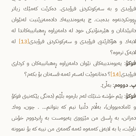
فرۆیدی و به‌ سه‌ركوتكردنی فرۆیدی. ده‌كرێت كه‌مێك زیاتر
ڕوونكردنه‌وه‌ بده‌یت. چ په‌یوه‌ندییه‌ك داده‌مه‌زرێنیت له‌نێوان
دانپێدانان و هێرمنۆتیكی خود له‌ دامه‌زراوه‌ ڕه‌هبانییه‌كاندا له‌
ایه‌ك و هۆكارێتیی فرۆیدی و سه‌ركوتكردنی فرۆیدی
[13]
له‌
لایه‌كی تره‌وه‌؟
فوكۆ
: په‌یوه‌ندییه‌كانی نێوان دامه‌زراوه‌ ڕه‌هبانییه‌كان و كرداری
فرۆیدی
[14]
؟ ده‌تانه‌وێت له‌سه‌ر ئه‌مه‌ قسه‌تان بۆ بكه‌م؟
پ. دووه‌م
: به‌ڵێ.
فوكۆ
: پێم خۆشه‌ شتێك له‌م باره‌وه‌ بڵێم (ده‌نگی پێكه‌نینی فوکۆ
و ئاماده‌بووان)، به‌ڵام دڵنیا نیم كه‌ بتوانم… . چون، وه‌ك
ده‌زانن، به‌ ڕاستی من مێژووی په‌یوه‌ست به‌ ڕابردووم خۆش
ناوێت، یا به‌ لایه‌نی كه‌مه‌وه‌ ئه‌مه‌ گه‌مه‌ی من نییه‌ كه‌ بۆ نموونه‌