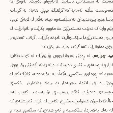
ده‌بێت له‌ سیسته‌می یاساییدا له‌به‌رچاو بگیرێت. ئه‌وه‌ی كه‌
ده‌مویست بیڵێم ئه‌مه‌یه‌ كه‌ گرفتێك بوونی هه‌یه: به‌ گومانم
یاسا هیچ پێوه‌ندییه‌كی به‌ سێكسه‌وه‌ نییه‌، به‌ڵام له‌ لایه‌كی تره‌وه‌
پێم وایه‌ كه‌ ده‌بێت ده‌ستدرێژی مه‌حكووم بكرێت و ناتوانرێت له‌
پرسی ده‌ستدرێژیدا سێكسواڵیته‌ نادیده‌ بگیرێت. گرفت ئه‌مه‌یه‌ و
چۆن ده‌توانرێت ئه‌م گرفته‌ چاره‌سه‌ر بكرێت؟
. چواره‌م
: له‌ ڕه‌وتی به‌دواداچوون بۆ زۆرێك له‌ كوشتنه‌كان،
ئازار و ناڕه‌حه‌تیی سێكسی ده‌بینرێت، واته‌ په‌لامارگه‌لێكی زۆر بوونی
هه‌یه‌ كه‌ ڕووداوی سێكسی له‌گه‌ڵدایه‌. بۆ نموونه،‌ كاتێك كه‌ له‌
ڕه‌وتی دزینی بانكدا، خه‌زنه‌دار به‌ چه‌ك په‌لاماری سێكسیی
جه‌سته‌ی ده‌درێت. ئه‌گه‌ر پره‌نسیپی تۆ په‌سه‌ند بكه‌ین، له‌م
حاڵه‌ته‌دا چۆن ده‌توانین جیاكاری بكه‌ین له‌ نێوان ئه‌و شته‌ی كه‌
له‌ یه‌ك په‌لاماردا، سێكسییه‌ و ئه‌و شته‌ی كه‌ سێكسی نییه‌، و