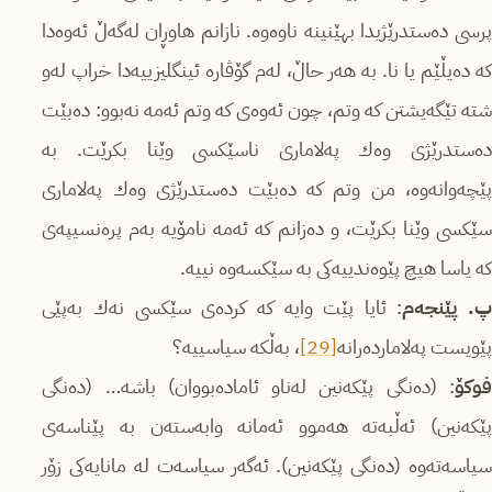
پرسی ده‌ستدرێژیدا بهێنینه‌ ناوه‌وه‌. نازانم هاوڕان له‌گه‌ڵ ئه‌وه‌دا
كه‌ ده‌یڵێم یا نا. به‌ هه‌ر حاڵ، له‌م گۆڤاره‌ ئینگلیزییه‌دا خراپ له‌و
شته‌ تێگه‌یشتن كه‌ وتم، چون ئه‌وه‌ی كه‌ وتم ئه‌مه‌ نه‌بوو:‌ ده‌بێت
ده‌ستدرێژی وه‌ك په‌لاماری ناسێكسی وێنا بكرێت. به‌
پێچه‌وانه‌وه‌، من وتم كه‌ ده‌بێت ده‌ستدرێژی وه‌ك په‌لاماری
سێكسی وێنا بكرێت، و ده‌زانم كه‌ ئه‌مه‌ نامۆیه‌ به‌م پره‌نسیپه‌ی
كه‌ یاسا هیچ پێوه‌ندییه‌كی به‌ سێكسه‌وه‌ نییه‌.
. پێنجه‌م
: ئایا پێت وایه‌ كه‌ كرده‌ی سێكسی نه‌ك به‌پێی
پێویست په‌لامارده‌رانه
[29]
،‌ به‌ڵكه‌ سیاسییه‌؟
فوکۆ
: (ده‌نگی پێكه‌نین له‌ناو ئاماده‌بووان) باشه‌… (ده‌نگی
پێكه‌نین) ئه‌ڵبه‌ته‌ هه‌موو ئه‌مانه‌ وابه‌سته‌ن به‌ پێناسه‌ی
سیاسه‌ته‌وه‌ (ده‌نگی پێكه‌نین). ئه‌گه‌ر سیاسه‌ت له‌ مانایه‌كی زۆر