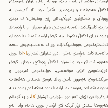
لۆسه‌ریی چاكسازیی ئایین، بریتی بوو له‌ ڕایه‌ڵی نێوان په‌یوه‌ندی
له‌گه‌ڵ هه‌قیقه‌ت و په‌یوه‌ندی له‌گه‌ڵ خود. ئایا گه‌یشتن به‌
ڕووناكی و هه‌ڵكۆڵینی قووڵاییه‌كانی ڕۆح وه‌كیه‌كن؟ له‌ دیدی
نه‌ریتی كاسۆلیكیدا‌، ئه‌مانه‌ دوو شتی ته‌واو جیاوازن و تا ڕاده‌یه‌ك
په‌یوه‌ندییان له‌گه‌ڵ یه‌كتردا نییه‌. گرفتی لۆسه‌ر كه‌شف یا دووباره‌
كه‌شفكردنه‌وه‌ی په‌یوه‌ندییگه‌لێك بوو كه‌ له‌ مه‌سیحییه‌تی سه‌ده‌
یه‌كه‌مینه‌كاندا به‌ڕاستی له‌نێوان دوو شێوازی ئیشراق
[7]
دا بوونی
هه‌بوو، ئیشراقی خود و ئیشراق له‌گه‌ڵ ڕووناكیی خودایی. گرفتی
خوێندنه‌وه‌ی كتێبی موقه‌ده‌س، خوێندنه‌وه‌ی ئه‌زموون و
خوێندنه‌وه‌ی ئه‌زموونی ئایینی وه‌ك پێوه‌ری بنچینه‌یی هه‌قیقه‌ت
نموونه‌یه‌كه‌ له‌م په‌یوه‌ندییه‌ تازانه‌ یا نموونه‌یه‌كه‌ له‌م په‌یوه‌ندییه‌
ازه‌كراوانه‌ی نێوان ئه‌م دوو شێوازه‌ی ئیشراق
[8]
. و به‌ گومانم
هه‌روه‌ها شتێكی زۆر گرنگ لای لۆسه‌ر بوونی هه‌یه‌، واته‌ ئه‌و