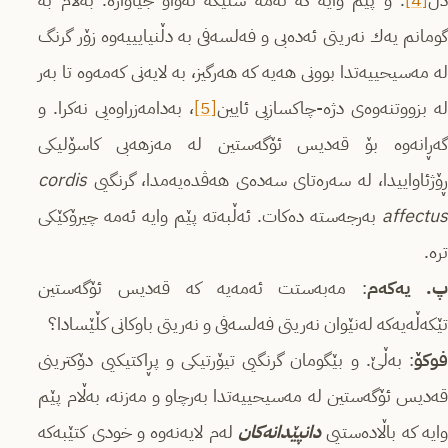
دڵ
[4]
. و پێم وایه‌ كه‌ ئه‌مه‌ شتێكه‌ ته‌واو جیاوازه‌. به‌ڵام به‌
گومانم یه‌ك نه‌ریتی ئه‌ده‌بی و فه‌لسه‌فی به‌ دڵنیایییه‌وه‌ زۆر گرنگ
له‌ مه‌سیحییه‌تدا بوونی هه‌یه‌ كه‌ هه‌رگیز، به‌ لایه‌نی كه‌مه‌وه‌ تا به‌ر
له‌ بزووتنه‌وه‌ی دژه-‌چاكسازیی ئایین
[5]
، به‌دامه‌زراوه‌یی نه‌كرا. و
گه‌ڕانه‌وه‌ بۆ قه‌دیس ئۆگه‌ستین له‌ مه‌زهه‌بی كاسۆلیكی
ڕۆژئاواییدا، له‌ سه‌ره‌تای سه‌ده‌ی هه‌ڤده‌یه‌مدا، گرنگیی
cordis
affectus
به‌رجه‌سته‌ ده‌كات. ئه‌ڵبه‌ته‌ پێم وایه‌ ئه‌مه‌ چیرۆكێكی
تره‌.
پ. یه‌كه‌م
: مه‌به‌ستت ئه‌مه‌یه‌ كه‌ قه‌دیس ئۆگه‌ستین
تێكه‌ڵه‌یه‌كه‌‌ له‌نێوان نه‌ریتی فه‌لسه‌فی و نه‌ریتی باوكانی كڵێسادا؟
فوكۆ
: به‌ڵێ. و بێگومان گرنگیی تیۆرتیكی و پڕاكتیكیی دۆكترینی
قه‌دیس ئۆگه‌ستین له‌ مه‌سیحییه‌تدا به‌رچاو و مه‌زنه‌، به‌ڵام پێم
ایه‌ كه‌ باڵاده‌ستیی
دانپێدانه‌كان
له‌م لایه‌نه‌وه‌ و خودی كتێبه‌كه‌