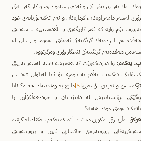
وه‌ك یه‌ك نه‌ریتی تیۆرتیكی و ئه‌ده‌بی سنوورداره‌، و كاریگه‌رییه‌كی
زۆری له‌سه‌ر دامه‌زراوه‌كان، كرداره‌كان و ئه‌م ته‌كنه‌لۆژیایه‌ی خود
نه‌بووه‌. پێم وایه‌ كه‌ ئه‌م كاریگه‌ری و باڵاده‌ستییه‌ تا سه‌ده‌ی
هه‌ڤده‌یه‌م تا ڕاده‌یه‌ك گرنگییه‌كی ئه‌وتۆی نه‌بووه،‌ و پاشان له‌
سه‌ده‌ی هه‌ڤده‌یه‌م گرنگییه‌كی ئێجگار زۆری وه‌رگرتووه‌.
. یه‌كه‌م
: وا ده‌رده‌كه‌وێت كه‌ هه‌میشه‌ قسه‌ له‌سه‌ر نه‌ریتی
كاسۆلیكی ده‌كه‌یت. به‌ڵام به‌ باوه‌ڕی تۆ ئایا له‌نێوان قه‌دیس
ۆگه‌ستین و نه‌ریتی لۆسه‌ری
[6]
دا چ په‌یوه‌ندییه‌ك هه‌یه‌؟ ئایا
ڕه‌گێكی پڕۆتستانتیش له‌ دانپێدانان و خود-هه‌ڵكۆڵین یا
تاقیكردنه‌وه‌ی خوددا هه‌یه‌؟
فوكۆ
: به‌ڵێ. زۆر به‌ كورتی ده‌بێت بڵێم كه‌ یه‌كه‌م، یه‌كێك له‌ گرفته‌
سه‌ره‌كییه‌كانی بزووتنه‌وه‌ی چاكسازیی ئایین و بزووتنه‌وه‌ی