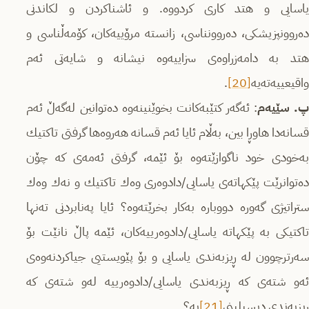
یاسایی و هتد كاری كردووه‌. و ئاشناكردن و لكاندنی
ده‌روونپزیشكی، ده‌روونناسی، زانسته‌ مرۆییه‌كان، كۆمه‌ڵناسی و
هتد به‌ دامه‌زراوه‌ی سزاییه‌وه‌ نیشانه‌ و شایه‌تی ئه‌م
واقیعییه‌ته‌یه
[20]
‌.
. سێیه‌م
: ئه‌گه‌ر كتێبه‌كانت بخوێنینه‌وه‌ ده‌توانین له‌گه‌ڵ ئه‌م
قسانه‌دا هاوڕا بین، به‌ڵام ئایا ئه‌م قسانه‌ هه‌روه‌ها گرفتی تاكتیك
به‌خودی خود ناگوازێته‌وه‌ بۆ ئێمه‌، گرفتی ئه‌مه‌ی كه‌ چۆن
ده‌توانرێت پێكهاته‌ی یاسایی/دادوه‌ری وه‌ك تاكتیك و نه‌ك وه‌ك
ستراتیژی گه‌وره‌ دووباره‌ به‌كار بخرێته‌وه‌؟ ئایا په‌نابردنی ته‌نها
تاكتیكی به‌ پێكهاته‌ یاسایی/دادوه‌رییه‌كان، ئێمه‌ پاڵ نانێت بۆ
سه‌رترچوون له‌ ڕیزبه‌ندی یاسایی و بۆ پێویستیی جیاكردنه‌وه‌ی
ئه‌و شته‌ی كه‌ ڕیزبه‌ندی یاسایی/دادوه‌رییه‌‌ له‌و شته‌ی كه‌
ڕیزبه‌ندی دیسپلینی
[21]
یه‌؟