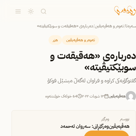
سەرەتا
/
تەوەر و هەڤپەیڤین
/
ده‌رباره‌ی «هه‌قیقه‌ت و سوبێكتیڤیته»
تەوەر و هەڤپەیڤین
هزر
ده‌رباره‌ی «هه‌قیقه‌ت و
سوبێكتیڤیته»
گفتوگۆیەکی کراوە و فراوان لەگەڵ میشێل فوکۆ
هەڤپەیڤین
١٣ شوبات ٢٠٢٢
64 خولەک خوێندنەوە
نووسەر
وەرگێر
هەڤپەیڤین
وەرگێڕانی: سەروان ئەحمەد