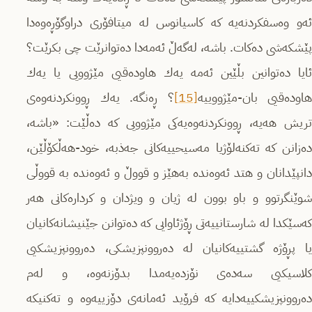
ئه‌و وه‌سفكردنه‌یه‌ كه‌ كاسیانوس له‌ میتافۆری دراوگۆڕه‌وه‌دا
پێشكه‌شی ده‌كات. باشه‌، له‌گه‌ڵ ئه‌مه‌دا ده‌توانرێت چی بكرێت؟
ئایا ده‌توانین بڵێین ئه‌مه‌ یه‌ك هاوده‌قیی مێژوویی یا یه‌ك
اوده‌قیی بان-مێژووییه
[15]
‌؟ ڕه‌نگه‌. یه‌ك ڕوونكردنه‌وه‌ی
تریش هه‌یه‌، ڕوونكردنه‌وه‌یه‌كی مێژوویی كه‌ ده‌ڵێت: «باشه‌،
ده‌زانن كه‌ ته‌كنه‌لۆژیا مه‌سیحییه‌كانی جه‌ذبه‌، خود-هه‌ڵكۆڵێن،
دانپێدانان و هتد ئه‌وه‌نده‌ به‌هێز و قووڵ و ئه‌وه‌نده‌ به‌ قووڵی
شوێنگرتوو و باو بوون له‌ ژیان و ویژدان و كرداره‌كانی هه‌ر
كه‌سێكدا له‌ شارستانییه‌تی ڕۆژئاوایی كه‌ ده‌توانن جێنیشانه‌كانیان
یا پڕۆژه‌ گشتییه‌كانیان له‌ ده‌روونپزیشكی، ده‌روونپزیشكیی
كلاسیكیی سه‌ده‌ی نۆزده‌یه‌مدا بدۆزنه‌وه‌، و له‌م
ده‌روونپزیشكییه‌دایه‌ كه‌ فرۆید ئه‌مانه‌ی دۆزییه‌وه‌ و ته‌كنیكه‌