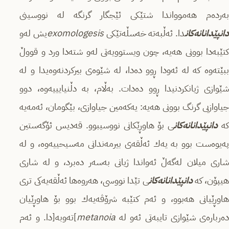
به‌رده‌م هه‌موواندا شتێكی ئێجگار گرنگه‌ له‌ نووسینی
انپێدانانه‌كان
دا. ئه‌ڵبه‌ته‌ خه‌سڵه‌تێكی
exomologesis
یش له‌و
كتێبه‌دا بوونی هه‌یه، چون ویستوویه‌تی‌ له‌‌‌و شته‌دا‌ ورد و قووڵ
ببێته‌وه‌ كه‌ له‌ ئه‌ودا ڕوو دەدا، له‌ شێوه‌ی بیركردنه‌وه‌یدا و له‌
شێوازی ژیانكردنیدا ڕوو ده‌دات. به‌ڵام، به‌ دڵنیایییه‌وه‌، دوو
جیاوازیی گرنگ بوونی هه‌یه‌: یه‌كه‌مین جیاوازی، بێگومان، ئه‌مه‌یه‌
كه‌
دانپێدانانه‌كان
ی بۆ هاوڕێكانی نووسیبوو. قه‌دیس ئۆگه‌ستین
په‌یوه‌ست بوو به‌ یه‌ك ئه‌ڵقه‌ی بیرمه‌ندانی مه‌سیحییه‌وه‌، و له‌
شاری میلان له‌گه‌ڵ ئه‌واندا ژیانی به‌سه‌ر ده‌برد، و له‌ شاری
یپۆن، كه‌
دانپێدانانه‌كان
ی تێدا نووسی، هه‌روه‌ها ئه‌ڵقه‌یه‌كی تری
هاوڕێیانی هه‌بوو، و ئه‌م كتێبه‌ شرۆڤه‌یه‌ك بوو بۆ هاوڕێیان
ه‌رباره‌ی شێوازی تایبه‌تی ئه‌و له‌
metanoia
]ته‌وبه[‌دا. و ئه‌م