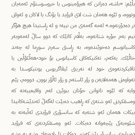
بڵێم: «باشه‌، ده‌زانن كه‌ هیرۆمینوس یا خروسوستۆم ئه‌مه‌یان
وتووه‌، و ئێوه‌ هه‌مان شت لای فرۆید یا یۆنگ یا لاكان و ئه‌وانی
تر ده‌دۆزنه‌وه.» ئه‌مه‌ گه‌مه‌ی من نییه؛‌ و له‌ ڕاستیدا هیچ هۆگر
نیم به‌م جۆره‌ شتانه‌وه‌، به‌ڵام كاتێك كه‌ دوو ساڵ له‌مه‌وبه‌ر
كاسیانوسم ده‌خوێنده‌وه‌، به‌ ڕاستی سه‌رم سوڕما له‌ چه‌ند
خاڵێك. یه‌كه‌م، ته‌كنیكه‌كانی كاسیانوس بۆ خود-هه‌ڵكۆڵین یا
تاقیكردنه‌وه‌ی خود له‌ نه‌ریتی ئیڤاگریوس پونتیكوسدا به‌
ته‌واوه‌تی هه‌مه‌لایه‌ن و زۆر ئاسته‌م و زۆر ئاڵۆز بوون. دووه‌م، پێم
وایه‌ كه‌ ئێوه‌ ناتوانن خۆتان ببوێرن له‌م واقیعییه‌ته‌ كه‌
وه‌سفكردنی ئه‌و شته‌ی كه‌ ڕاهیب ده‌بێت له‌گه‌ڵ ئه‌ندێشه‌كانیدا
بیكات هه‌مان ئه‌و شته‌یه‌ كه‌ سانسۆری فرۆیدی ئه‌ڵبه‌ته‌ به‌
شێوه‌یه‌كی پێچه‌وانه‌ ده‌یكات. ئه‌و وه‌سفكردنه‌ی كه‌ فرۆید
ده‌رباره‌ی سانسۆر پێشكه‌شی ده‌كات تا ڕاده‌یه‌ك وشه‌ به‌ وشه‌