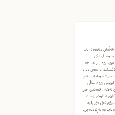
مەریکی-ئەڵمانی هاتووەتە دنیا.
یەوە ناوبانگی
دەرکردووە. بەڵام هاوکات کە لەسەر نووسینی ڕۆمان خورت بووەتەوە، شیعر و کورتەچیرۆکیشی نووسیوە. پتر لە ٥٣٠٠
سکیدا بە ڕوونی دیارە.
 لێک جوێ بوونەتەوە. ئەم
ا لوییس بووە. ساڵی
 لەلایەن ناوەندی چاپی
ەدرێت، دەست لە کاری ئیدارەی پۆست
ینی شیعر و چیرۆک دەبێت. ساڵی ١٩٩٤ لە سەند پێدرۆی کەلی فۆرنیا بە
داییەوە بەڕێوەدەچێ.