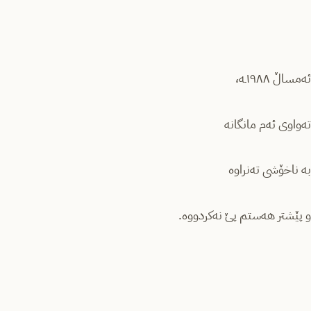
ئەمساڵ ١٩٨٨ـە،
تەواوی ئەم مانگانە
بە ناخۆشی تەنراوە
و پێشتر هەستم پێ نەکردووە.