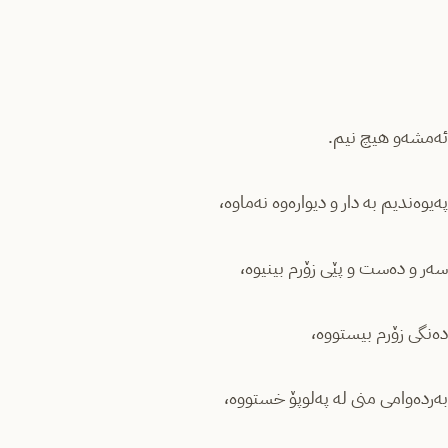
ئەمشەو هیچ نیم.
پەیوەندیم بە دار و دیوارەوە نەماوە،
سەر و دەست و پێی زۆرم بینیوە،
دەنگی زۆرم بیستووە،
بەردەوامی منی لە پەلوپۆ خستووە،