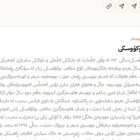
ووسەر
وکۆوسکی
چاڕلز بوکۆڤسکی؛ساڵی ١٩٢٠ لە وڵاتی ئەڵمانیا، لە دایکێکی ئەڵمانی و باوکێکی سەربازی ئە
ڵ بەرەو ویلایەتە یەکگرتووەکان کۆچ دەکەن. بوکۆفسکی زیاتر لە سۆنگەی ڕۆمانەکانی
رتەچیرۆکی نووسیوە. حاڵ و هەوای فەزای شاری لۆس ئەنجڵس لەنووسراوەکانی بوکۆف
ساڵی ١٩٥٧ لەگەڵ باربارا فیریی شاعیر و نووسەر هاوسەرگیری کردووە، بەڵام دوو ساڵ دواتر
کۆفسکی بەرەو شەرابخۆریی پتر ڕاکێشاوە. منداڵێکی بە ناوی فرانس سمیت لە مارین
لەگەڵ لیندا لی بەیلی ئاشنا دەبێت و پاشان هاوسەرگیری دەکەن. بوکۆفسکی پاش ئەوەی
"بلەک سپەررۆ"وە پێشنیاری مووچەی مانگێ 100 دۆلار تا کۆتایی ژیانی پێ د
هەڵدەگرێت و لەوەبەدواوە سەرقاڵی نووس
نجەی خوێن کۆچی دوایی دەکات. ڕێوڕەسمی بە خاک سپاردنی لەلایەن ڕاهیبێکی بوو