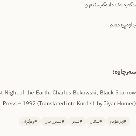
جگەرەیەک دادەگیرسێنم و
چاوەڕێ دەبم.
سەرچاوە:
t Night of the Earth, Charles Bukowski, Black Sparrow
Press – 1992 (Translated into Kurdish by Jiyar Homer)
#ژیار هۆمەر
#سێلین
#شیعر
#شیعری بیانی
#وەرگێڕان