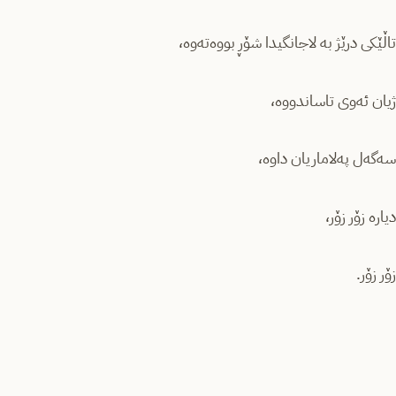
تاڵێکی درێژ بە لاجانگیدا شۆڕ بووەتەوە،
ژیان ئەوی تاساندووە،
سەگەل پەلاماریان داوە،
دیارە زۆر زۆر،
زۆر زۆر.