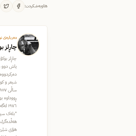
هاوبەشکردن:
دەربارەی ن
چاڕلز ب
پاش دوو سا
شیعر و کو
ڕووداوە بو
١٩٧٦ 
هۆی شێرپە