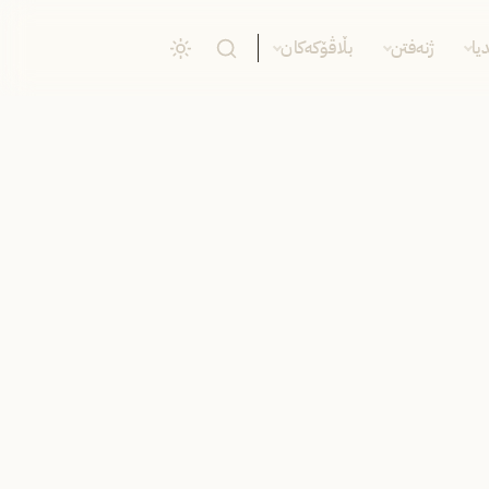
یا
ژنەفتن
بڵاڤۆکەکان