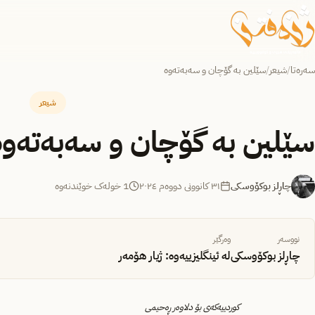
سەرەتا
/
شیعر
/
سێلین بە گۆچان و سەبەتەوە
شیعر
سێلین بە گۆچان و سەبەتەوە
چاڕلز بوکۆوسکی
٣١ کانوونی دووەم ٢٠٢٤
1 خولەک خوێندنەوە
نووسەر
وەرگێر
چاڕلز بوکۆوسکی
لە ئینگلیزییەوە: ژیار هۆمەر
کوردییەکەی بۆ دلاوەر ڕەحیمی