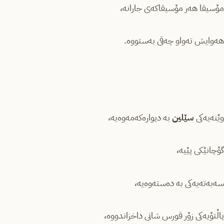
مۆسیقا هەر مۆسیقاکەی جارانە،
هەوایش تەواو چەقی بەستووە.
وێنەیەکی
سێلین
بە دیوارەکەمەوەیە،
گۆچانێکی پێیە،
سەبەتەیەکی بە دەستەوەیە،
پاڵتۆیەکی زۆر قورس شانی داخزاندووە،