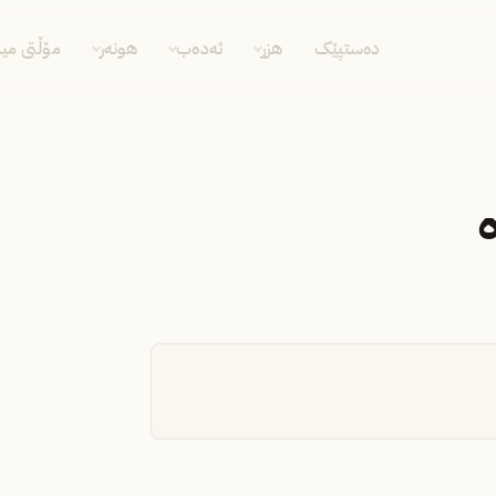
دەستپێک
هزر
ئەدەب
هونەر
مۆڵتی مید