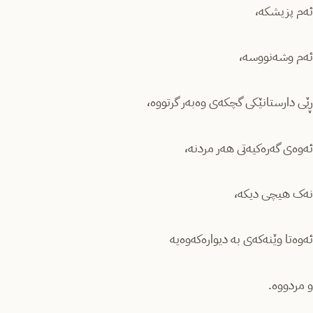
ئەم پزیشکە،
ئەم وشەنووسە،
ڕێی دارستانێکی گچکەی وەبەر گرتووە،
ئەوەی گەرەکیەتی هەر مردنە،
نەک هیچی دیکە،
ئەوەتا وێنەکەی بە دیوارەکەوەیە
و مردووە.