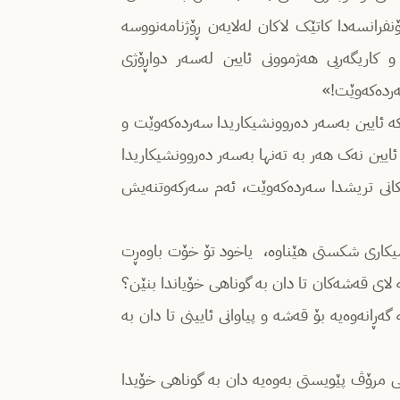
نفرانسەدا کاتێک لاکان لەلایەن ڕۆژنامەنووسە
 کاریگەریی هەژموونی ئایین لەسەر دواڕۆژی
سەردەکەوێت!»
 کە ئایین بەسەر دەروونشیکاریدا سەردەکەوێت و
یین نەک هەر بە تەنها بەسەر دەروونشیکاریدا
کانی تریشدا سەردەکەوێت، ئەم سەرکەوتنەیش
نشیکاری شکستی هێناوە، یاخود تۆ خۆت باوەڕت
ای قەشەکان تا دان بە گوناهی خۆیاندا بنێن؟
ڕانەوەیە بۆ قەشە و پیاوانی ئایینی تا دان بە
ی مرۆڤ پێویستی بەوەیە دان بە گوناهی خۆیدا