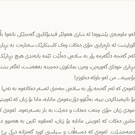
لەو ماوەیەی پێشوودا لە شاری هەولێر ڤیدیۆکلیپی گەنجێکی نانەوا بڵاو
گوزارشت لە ناڕەزاییی خۆی دەکات وەک کاسبکارێک سەبارەت بە بڕیارەک
ئەم گەنجە دڵگەرمە زۆر بە سادەیی دەڵێت ئێمە پابەندی هیچ بڕیارێک ن
بڕیاری خودای گەورەین، وەرن بمانکوژن دەچینە بەهەشت، ئەگەر بشتا
بۆچییە… من ئەو باوکە دەکوژم!
ئەوەی کە ئەم گەنجە زۆر بە سادەیی جەختی لەسەر دەکاتەوە بە تەنها خ
بۆ نانپەیداکردن نییە، بەڵکوو دۆزینەوەی مانایە، مانا بۆ ژیان کە ئەویش
خودی ژیان خۆی چنەت دەدات و دەبێت بە بار بەسەرتەوە. ئەوەی ک
خاشی دەکات کە ئەویش مانایە بۆ ژیان، لەملاوە ئایین بە هەموو دە
دەبەخشێت. ئەوەی کە دەسەڵات و سیاسیی کورد گەمژانە درکی پێ ناک