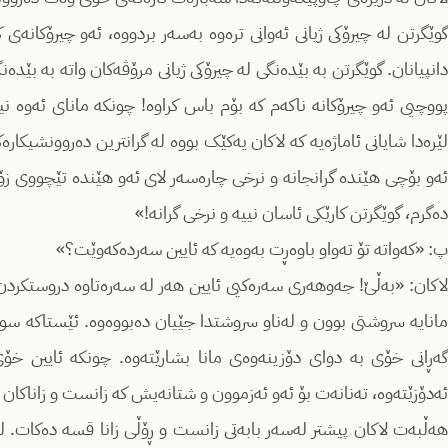
گوێگرتن لە چیرۆکی ژیانی ئەوانی ترەوە بەسەر بردووە، ئەو چیرۆکانەی 
دانپیانان. گوێگرتن بە بێدەنگی لە چیرۆکی ژیانی مرۆڤەکان واتە بە بێ
پووچیی ئەو چیرۆکانە ناکەم کە بۆم باس کراوە! چونکە مانای ئەوە نیی
لێرەدا شایانی ئاماژەیە کە لاکان یەکێک بووە لە گرانترین دەروونشیکا
ئەو بۆچی هێندە گرانجانە و نرخی چارەسەر لای ئەو هێندە تێچووی زۆ
دەگرم، گوێگرتن کارێکی ئاسان نییە و نرخی گرانە!»
پ: «کەواتە تۆ تەواو باوەڕت بەوەیە کە ئایین سەردەکەوێت؟»
لاکان: «بەڵێ! جەوهەری سەرەکیی ئایین هەر لە سەرەتاوە دروستکردن 
مانایە سروشتی بوون و لەناو سروشتدا جێیان دەبووەوە. ئێستاکە سوپ
گەڕانی خۆی بە دوای دۆزینەوەی مانا بشارێتەوە. چونکە ئایین خ
ئەدۆزێتەوە، تەنانەت بۆ ئەو ئەزموون و شتانەیش کە زانست و زاناکان 
هەڵبەت لاکان پیشتر لەسەر بابەتی زانست و ڕۆڵی زانا قسە دەکات. لە