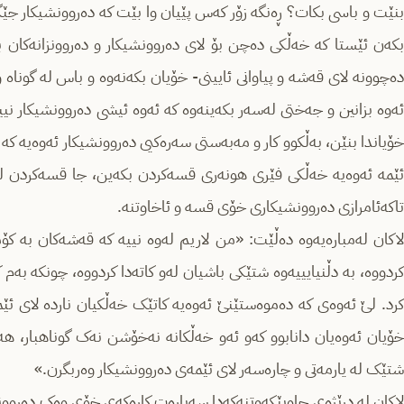
بنێت و باسی بکات؟ ڕەنگە زۆر کەس پێیان وا بێت کە دەروونشیکار جێگە
بکەن ئێستا کە خەڵکی دەچن بۆ لای دەروونشیکار و دەروونزانەکان 
دەچوونە لای قەشە و پیاوانی ئایینی- خۆیان بکەنەوە و باس لە گوناه و
ئەوە بزانین و جەختی لەسەر بکەینەوە کە ئەوە ئیشی دەروونشیکار نییە
خۆیاندا بنێن، بەڵکوو کار و مەبەستی سەرەکیی دەروونشیکار ئەوەیە کە
ئێمە ئەوەیە خەڵکی فێری هونەری قسەکردن بکەین، جا قسەکردن
تاکەئامرازی دەروونشیکاری خۆی قسە و ئاخاوتنە.
لاکان لەمبارەیەوە دەڵێت: «من لاریم لەوە نییە کە قەشەکان بە کۆ
کردووە، بە دڵنیایییەوە شتێکی باشیان لەو کاتەدا کردووە، چونکە بەم
کرد. لێ ئەوەی کە دەموەستێنێ ئەوەیە کاتێک خەڵکیان ناردە لای ئێم
خۆیان ئەوەیان دانابوو کەو ئەو خەڵکانە نەخۆشن نەک گوناهبار، 
شتێک لە یارمەتی و چارەسەر لای ئێمەی دەروونشیکار وەربگرن.»
لاکان لە درێژەی چاوپێکەوتنەکەدا سەبارەت کارەکەی خۆی وەک دەروون