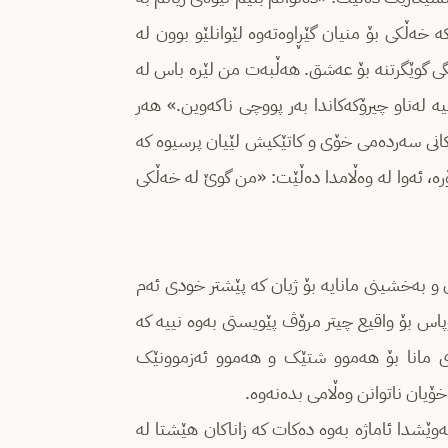
کە خەڵکی بۆ منیان گێڕاوەتەوە لێوانلێو بوون لە
دەنگی گوێگرتنە بۆ عەشق. هەڵبەت من لێرە باس لە
ە لەناو چیرۆکەکاندا بەر پووچی ناکەوین.» هەر
رەکانی سەردەمی خۆی و کاتێکیش لێیان پرسیوە کە
رە، ئەوا لە وەڵامدا دەڵێت: «من گوێ لە خەڵکی
و بەخشینی مانایە بۆ ژیان کە پێشتر خودی ئەم
اس بۆ واقیع چیتر مرۆڤ پێویستی بەوە نییە کە
ۆی مانا بۆ هەموو شتێک و هەموو ئەزموونێک
خۆیان ناتوانن وەڵامی بدەنەوە.
وێشدا ئاماژە بەوە دەکات کە زاناکان هێشتا لە