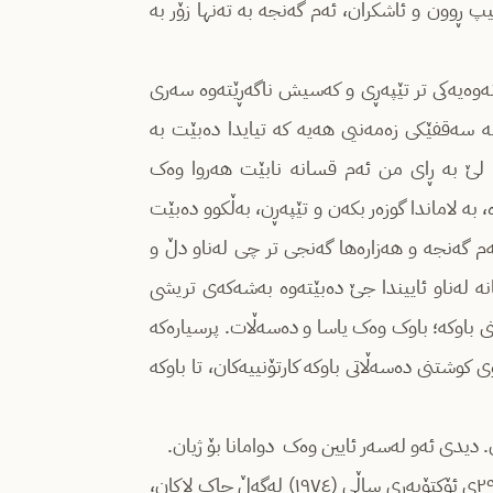
ڕوون و ئاشکران، ئەم گەنجە بە تەنها زۆر بە
نەوەیەکی تر تێپەڕی و کەسیش ناگەڕێتەوە سەری
ە سەقفێکی زەمەنیی هەیە کە تیایدا دەبێت بە
. لێ بە ڕای من ئەم قسانە نابێت هەروا وەک
 بە لاماندا گوزەر بکەن و تێپەڕن، بەڵکوو دەبێت
م گەنجە و هەزارەها گەنجی تر چی لەناو دڵ و
نە لەناو ئاییندا جێ دەبێتەوە بەشەکەی تریشی
 باوکە؛ باوک وەک یاسا و دەسەڵات. پرسیارەکە
 کوشتنی دەسەڵاتی باوکە کارتۆنییەکان، تا باوکە
. دیدی ئەو لەسەر ئایین وەک دوامانا بۆ ژیان.
ناونیشانی کۆنفرانسێکی ڕۆژنامەوانییە کە لە بەرواری ٢٩ی ئۆکتۆبەری ساڵی (١٩٧٤) لەگەڵ جاک لاکان،