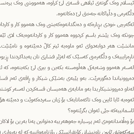
ئیسلام وەک گوتەی ئیلاهی قسەی لێ کراوە، هەمووشی وەک پرەنسیپ 
دڵگەرمی و دڵپاکانە جەختی لێ دەکاتەوە.
ئەگەرچی خودی بڕیارەکە و دەنگدانەوەکەیشی وەک هەموو کار و کاردا
چونکە وەک پێشتر باسم کردووە هەموو کار و کاردانەوەیەک لای ئێم
مانشێت هەر دوابەدوای ئەو ماوەیە ئیتر کاڵ دەبێتەوە و نامێنێت
ناڕەزایییەک و دڵگەرمیی کەسێک کە لەژێر فشاری نان پەیداکردندا ڕزیوە،
لەسەر هەموو وشەیەکی هەڵوەستە بکەین و بیری لێ بکەینەوە، کە ئە
دەروونیاندا دەگوزەرێت. بەو پێیەی بەشێکی شیکار و ڕاڤەی ئەم قسا
لەناو دەروونشیکاریدا بەو مانایەی هەمیسان قسەکردن لەسەر کوشتنی
ئەوەیە ئایا ئایین وەک تاکەمانایەک بۆ ژیان سەردەکەوێت و دەبێتە هۆی
ئاسمانییەکە جێی ئەوان بگرێتەوە؟
بۆ وەڵامدانەوەی ئەم پرسیارە جەوهەرییە دەتوانین پەنا بەرین بۆ لاکان
سەرکەوتنی ئایین