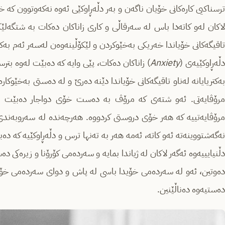
ترسناکیی کارەکانی خۆیان ناگەن و بەر دڵەڕاوکێی ئەوە نەکەوتوون ک
لاکان لەو کاتەدا باس لە سەرقاڵی و کاری زاناکان دەکات بە شتگەلێ
تاقیگەکانی خۆیاندا خەریکی بەخێوکردن و لێکۆڵینەوەن لەسەر ئەم بەکتر
ڵەڕاوکێیەی (
Anxiety
) زاناکان دەکات، پێی وایە کە دەبێت لەوە بترس
بەکتریایانە لەناو تاقیگەکانی خۆیاندا دێنە دەرێ و لە دەستی بەخێوکار
مرۆڤایەتی. ئەو شتەی کە مرۆڤ بە دەست خۆی دواجار دەبێت ئە
مرۆڤایەتییە کە هەر خۆی دروستی کردووە. هەرچەندە لە سەروبەند
نەگەشتووینەتە ئەو کاتە، ئەمە هەر بە تەنها ترس و دڵەڕاوکێیە کە دە
دڵنیایییەوە ئەگەر لاکان لە ژیاندا بمایە و سەردەمی کۆرۆنا و زیرەکی 
دەوتین، ئەو لە سەردەمی خۆیدا باسی لە پاش و دوای سەردەمی خۆی 
دەستیەوە دەناڵێنین.