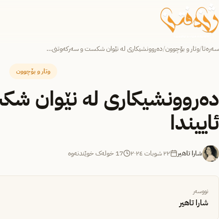
سەرەتا
/
وتار و بۆچوون
/
دەروونشیکاری لە نێوان شکست و سەرکەوتنی…
وتار و بۆچوون
دەروونشیکاری لە نێوان شک
ئاییندا
شارا تاهیر
٢٢ شوبات ٢٠٢٤
17 خولەک خوێندنەوە
نووسەر
شارا تاهیر