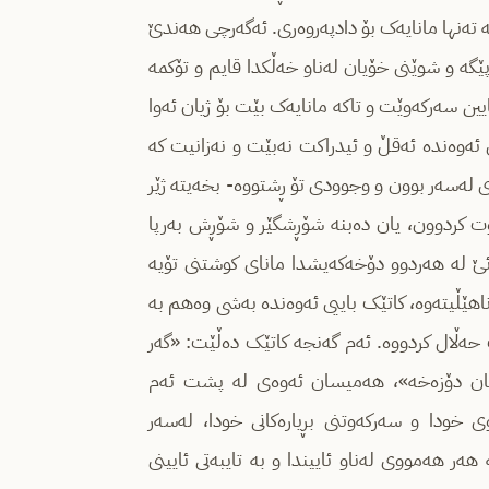
 تەنها مانایەک بۆ دادپەروەری. ئەگەرچی هەندێ
ێگە و شوێنی خۆیان لەناو خەڵکدا قایم و تۆکمە
ایین سەرکەوێت و تاکە مانایەک بێت بۆ ژیان ئەوا
ی ئەوەندە ئەقڵ و ئیدراکت نەبێت و نەزانیت کە
لەسەر بوون و وجوودی تۆ ڕشتووە- بخەیتە ژێر
وت کردوون، یان دەبنە شۆڕشگێر و شۆڕش بەرپا
ێ لە هەردوو دۆخەکەیشدا مانای کوشتنی تۆیە
اهێڵیتەوە، کاتێک باییی ئەوەندە بەشی وەهم بە
 حەڵال کردووە. ئەم گەنجە کاتێک دەڵێت: «گەر
تان دۆزەخە»، هەمیسان ئەوەی لە پشت ئەم
ی خودا و سەرکەوتنی بڕیارەکانی خودا، لەسەر
 هەمووی لەناو ئاییندا و بە تایبەتی ئایینی