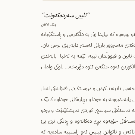
“ئایین سەردەکەوێت”
جاک لاکان
 بووەوە کە تیایدا زۆر بە دڵگەرمی و ڕاستگۆیانە
ەی مەسروور بارزانی لەسەر دابەزینی نرخی نان.
ابین و قبووڵمان نییە، ئێمە بە تەنها پابەندی
نکوژین ئەوە جێگەی ئێوە دۆزەخە… باوکی وامان
ەمی نانپەیداکردن و دروستکردنی فەزایەکی لەبار
 پابەندبوونە بە خودا و بڕیارەکانی خوداوە کاتێک
ە دەسەڵاتی سیاسیی کوردی دەیشکێنێت و وردو
سەڵاتی خۆیەوە پڕی دەکاتەوە و ڕەنگی تری پێ
ەن و ناتوانن بیبینن ئەو ڕاستییە سادەیە کە