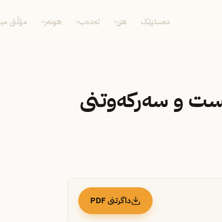
دەستپێک
هزر
ئەدەب
هونەر
مۆڵتی مید
ست و سەرکەوتنی
داگرتنی PDF