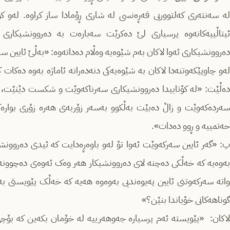
لە سەنتەری کەلتووریی فەڕەنسی لە شاری ڕۆمادا ساز کراوە. لەو کۆ
ئیتاڵییەکانەوە پرسیاری لێ دەکرێت سەبارەت بە دەروونشیکاری و
دەروونشیکاری ئەوا لاکان بەم شێوەیە وەڵام دەداتەوە: «بەڵێ ئایین 
لەو چاوپێکەوتنەدا لاکان بە شێوەیەکی دنەدەرانە ئاماژە بەوە دەکات
دەڵێت: «لە کۆتاییدا دەروونشیکاری سەرناکەوێت و شکست دێنێت، ئا
سەردەکەوێت و زاڵ دەبێت بەڵکوو بەسەر زۆربەی هەرە زۆری بوارە
حەتمییە و ڕوو دەدات».
پ: «گەر ئایین سەرکەوێت ئەوا تۆ لەو باوەڕەدایت کە ئیدی دەروو
بەوەیە کە خەڵکی دەچنە لای دەروونشیکار هەر وەک ئەوەی دەچوونە ل
واتە سەرکەوتنی ئایین پەیوەندیی بەوەوە هەیە کە خەڵک پێویستی بە گە
گوناهەکانی خۆیاندا بنێن؟»
لاکان: «پێویستە ئەم پرسیارە جەوهەرییە لە خۆمان بکەین کە بۆچ