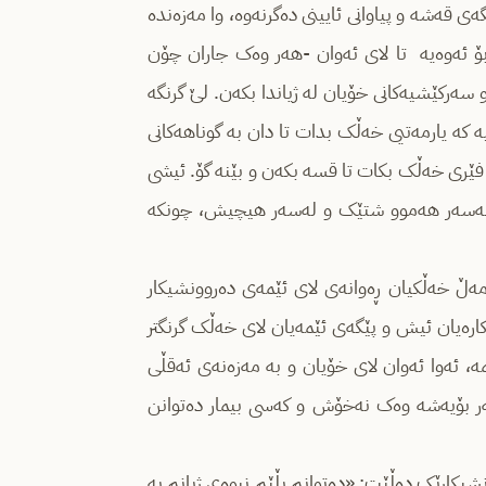
ی قەشە و پیاوانی ئایینی دەگرنەوە، وا مەزەندە
بۆ ئەوەیە تا لای ئەوان -هەر وەک جاران چۆن
 سەرکێشیەکانی خۆیان لە ژیاندا بکەن. لێ گرنگە
 کە یارمەتیی خەڵک بدات تا دان بە گوناهەکانی
 فێری خەڵک بکات تا قسە بکەن و بێنە گۆ. ئیشی
 لەسەر هەموو شتێک و لەسەر هیچیش، چونکە
مەڵ خەڵکیان ڕەوانەی لای ئێمەی دەروونشیکار
 کارەیان ئیش و پێگەی ئێمەیان لای خەڵک گرنگتر
ە، ئەوا ئەوان لای خۆیان و بە مەزەنەی ئەقڵی
هەر بۆیەشە وەک نەخۆش و کەسی بیمار دەتوانن
شیکارێک دەڵێت: «دەتوانم بڵێم نیوەی ژیانم بە