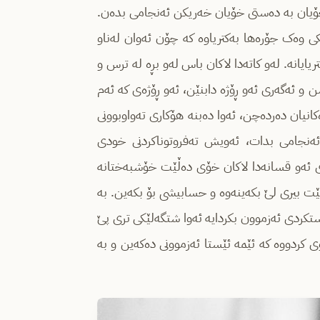
ە خۆیان بە دەستی خۆیان خەریکن ئەنجامی بدەن.
کی وەک جۆرەها بەکتریاوە کە چۆن ئەوان لەناو
یایانە. لەو کاتەدا لاکان باس لەو بڕە لە ترس و
ن و ئەگەری ئەو ڕۆژە دابنێن، ئەو ڕۆژەی کە ئەم
ەکانیان دەردەچن، ئەوا دەبنە هۆکاری تەواوبوونی
نجامی بدات، ئەویش تەفروتوناکردنی خودی
ی ئەو قسانەدا لاکان خۆی دەڵێت خۆشبەختانە
بێت بیری لێ بکەینەوە و حسابیشی بۆ بکەین. بە
دەستکردی ئەزموون بکردایە ئەوا شتگەلێکی تری پێ
کردووە کە ئێمە ئێستا ئەزموونی دەکەین و بە