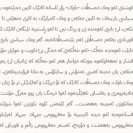
کوشتنی ئەو وەک دەسەڵات -باوک- زۆر ئاسانە کاتێک ئایین دەبێتەوە بە
سیاسی یارییەک بە ئایین دەکەن و وەک ئامرازێک بە کاری دەهێنن تا پ
بکەن، لێ باییی ئەوەندە ژیر و زرنگ نین تا لەو ڕاستییە تێبگەن کاتێک ئ
قوربانیی یەکەم دەسەڵاتی ئەم بێدەسەڵاتانەیە. گەر وەک سیاسی بایی
نابێت ئەوەندە خەڵک -ئەو خەڵکەی کە دەنگی پێ داویت و خوێنی خۆی 
فشار و تەهەلوکەوە چونکە دواجار هەر ئەو خەڵکە کە ژیانیان لێ زە
دەکەن یان دەبنە کەسی نەخۆش و سایکۆس بە مانا فرۆیدییەکەی، ئ
وەک باوک، وەک دەسەڵات. کاتێک کە تۆ درزێک و کەلێنێکی تر بۆ ژیان ن
دادپەروەری و یەکسانی ناهێڵیتەوە ئەوا درەنگ یان زوو مەرگی خۆشت
بمانکوژن ئەچینە بەهەشت… گەر ئێمەش ئێوە بکوژین ئەوا شوێن
قسانەوەیە ئەو دیدە ئایینییە بۆ مەفهوومی جیهاد: جیهاد لەپێناو
مەفهوومی بەهەشت و دۆزەخ، لەسەر مەفهوومی زاڵم و قوربانی کە هەر