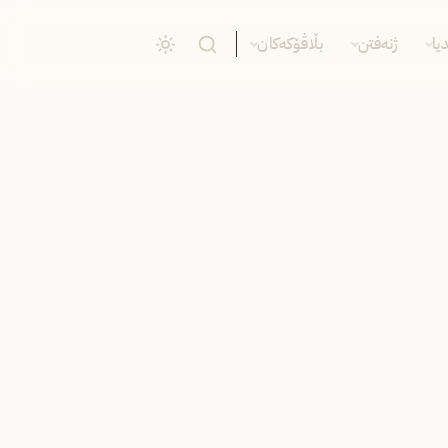
یا
ژنەفتن
بڵاڤۆکەکان