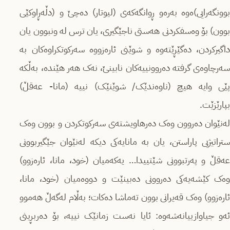
بوونگەرایی)ەوە بەرەو ڕوانگەکەی (لیوتار) دەچێ و (دڵەڕاوکێی
بوون) بۆ وەسفکردنی هەستی ناجێگیری، یان ترس لە ونبوون یان
داگیرکردن، دەگێڕێتەوە و شوێنی ئارەزووە سەرکوتکراوەکان بە
سەرچاوەی گرفتە دەروونییەکان نابینێ، نەک هەر هێندە، بەڵکە
پێی وایە هیچ (ناوەندێک/ شوێنێک) نییە (مانا- عەقڵ)
بپارێزێت.
لەنێوان دەروون وەک دەرهاویشتەی سەرکوتکردن و بوون وەک
ستراتیژیی پاراستن، یان بە مانایەکی دیکە لەنێوان جێگیربوونی
عەقڵ و پەرتبوونی شێتییدا… یەکەمیان (خود، مانا، ئارەزوو)
وەک کێشەیەکی دەروونی دەبینێت و دووەمیان (خود، مانا،
ئارەزوو) وەک قەیرانی بوون تەماشا دەکات؛ بەڵام لەگەڵ هەموو
ئەو جیاوازییانەشەوە: ئایا نەست زمانێک نییە، بۆ دەربڕینی