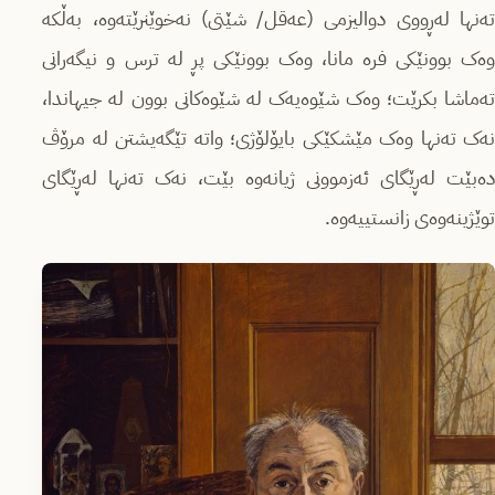
تەنها لەڕووی دوالیزمی (عەقل/ شێتی) نەخوێنرێتەوە، بەڵکە
وەک بوونێکی فرە مانا، وەک بوونێکی پڕ لە ترس و نیگەرانی
تەماشا بکرێت؛ وەک شێوەیەک لە شێوەکانی بوون لە جیهاندا،
نەک تەنها وەک مێشکێکی بایۆلۆژی؛ واتە تێگەیشتن لە مرۆڤ
دەبێت لەڕێگای ئەزموونی ژیانەوە بێت، نەک تەنها لەڕێگای
توێژینەوەی زانستییەوە.