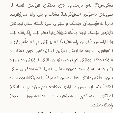
دەگونجێ؟! لەو بارەشەوە دژی دیدگای فرۆیدی قسە لە
نموونەی نەخۆشی (شیزۆفرینیا) دەکات و پێی وایە شیزۆفرینیا
تەنها نەخۆشییەکی مێشک و شێوانی سێ ئاستە سەرەکییەکەی
کارکردنی مێشک نییە؛ بەڵکە شیزۆفرینیا دەتوانێت ڕێگایەک بێت
بۆ پاراستنی (خودی ڕاستەقینە) لە ژیانێکی پڕ لە دڵەڕاوکێ و
ناتەواوییدا… بەو مانایەش بەرگری لە تێزەکەی خۆی دەکات و
مرۆڤ وەک بوونێکی فڕێدراوی نێو جیهانێکی نالۆژیکی دەبینێ و
پێی وایە نەخۆشییە دەروونییەکان تەنها کێشەیەکی پزیشکی
نیین، بەڵکە زمانێکی فەلسەفیین کە مرۆڤ لەو ڕێگایانەوە قسە
لەگەڵ بێمانایی، ترس و ئازادی دەکات؛ بەم جۆرە (ڕ. د. لانگ)
لەڕێگای نەخۆشی شیزۆفرینیاوە (دابەشبوونی خود)
ڕادەگەیەنێت.