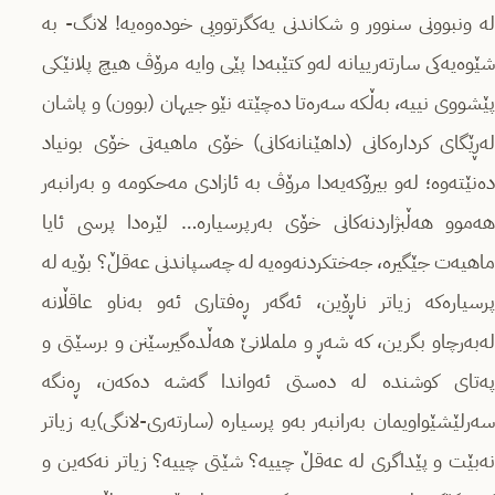
لە ونبوونی سنوور و شکاندنی یەکگرتوویی خودەوەیە! لانگ- بە
شێوەیەکی سارتەرییانە لەو کتێبەدا پێی وایە مرۆڤ هیچ پلانێکی
پێشووی نییە، بەڵکە سەرەتا دەچێتە نێو جیهان (بوون) و پاشان
لەڕێگای کردارەکانی (داهێنانەکانی) خۆی ماهیەتی خۆی بونیاد
دەنێتەوە؛ لەو بیرۆکەیەدا مرۆڤ بە ئازادی مەحکومە و بەرانبەر
هەموو هەڵبژاردنەکانی خۆی بەرپرسیارە… لێرەدا پرسی ئایا
ماهیەت جێگیرە، جەختکردنەوەیە لە چەسپاندنی عەقڵ؟ بۆیە لە
پرسیارەکە زیاتر ناڕۆین، ئەگەر ڕەفتاری ئەو بەناو عاقڵانە
لەبەرچاو بگرین، کە شەڕ و ململانێ هەڵدەگیرسێنن و برسێتی و
پەتای کوشندە لە دەستی ئەواندا گەشە دەکەن، ڕەنگە
سەرلێشێواویمان بەرانبەر بەو پرسیارە (سارتەری-لانگی)یە زیاتر
نەبێت و پێداگری لە عەقڵ چییە؟ شێتی چییە؟ زیاتر نەکەین و