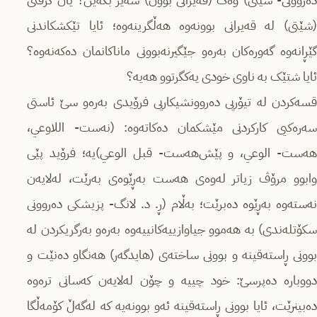
دەروونی- شێتی) وەک (قەیرانی بوون) سەیر بکەین؟ یان گرفتی
(شێتی) لە قەیرانی بوونەوە هەڵگرینەوە؛ ئایا تێکشکاندنی
گێڕانەوە گەورەکان بەرەو جێگیرنەبوونی ماناکانمان دەکەنەوە؟
ئایا شتێک بە ناوی خودی یەکگرتوو هەیە؟
قسەکردن لە تیۆریی دەروونشیکاریی فرۆیدی بەرەو سێ ئاستی
سەرەکیی کارکردنی مێشکمان دەکاتەوە: (نەست- اللاوعي،
هەست- الوعي، و پێش‌هەست- قبل الوعي)یە؛ فرۆید پێی
وابوو مرۆڤ زیاتر لەوەی هەست بەڕێوەی بەرێت، لەلایەن
نەستەوە بەڕێوە دەبرێت؛ بەڵام (ڕ. د. لانگ- پزیشکی دەروونی
سکۆتلەندی) بە هەموو جیاوازییەکانییەوە بەرەو بەرگریکردن لە
بوونی ڕاستەقینە و بوونی ساختەی (هایدگەر) هەنگاو دەنێت و
دووبارە دەپرسێ: خود چییە و چۆن لەلایەن کەسانی ترەوە
دەبینرێت، ئایا بوونی ڕاستەقینە ئەو بوونەیە کە لەگەڵ کۆمەڵگا