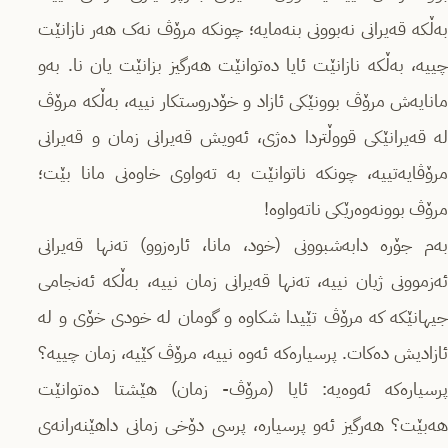
بەڵکە قەیرانی نەبوونی بنەمایە؛ چونکە مرۆڤ نەک هەر نازانێت
چییە، بەڵکە نازانێت ئایا دەتوانێت هەرگیز بزانێت یان نا. بەو
مانایەش مرۆڤ بوونێکی ئازاد و خۆدروستکار نییە، بەڵکە مرۆڤ
لە قەیرانێکی قووڵتردا دەژی، ئەویش قەیرانی زمان و قەیرانی
مرۆڤایەتییە، چونکە ناتوانێت بە تەواوی خاوەنی مانا بێت؛
مرۆڤ بوونەوەرێکی ناتەواوە!
بەم جۆرە دابەشبوونی (خود، مانا، ئارەزوو) تەنها قەیرانی
ئەزموونی ژیان نییە، تەنها قەیرانی زمان نییە، بەڵکە ئەنجامی
جیهانێکە کە مرۆڤ تێیدا شکاوە و گومان لە خودی خۆی و لە
ئازادیش دەکات. پرسیارەکە ئەوە نییە، مرۆڤ کێیە، زمان چییە؟
پرسیارەکە ئەوەیە: ئایا (مرۆڤ- زمان) هێشتا دەتوانێت
هەبێت؟ هەرگیز ئەو پرسیارە، پرسی دۆخی زمانی داهێنەرانەی