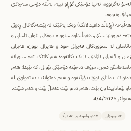
لەخۆ نەگرتووە، تەنها دۆخێکی گۆڕاو نییە، بەڵکە دۆخی سەرەکیی
مرۆڤی ونبووە.
هەڵبەتە (ڕۆناڵد داڤید لانگ) وەک یەکێک لە پێشەنگەکانی ڕەوتی
دژە- دەروونپزیشکی، هەوڵیداوە سنوورە باوەکانی نێوان ئاسایی و
نائاسایی لە سنوورەکانی قەیرانی خود و قەیرانی بوون، قەیرانی
زمان و قەیرانی ئازادی، نزیک بکاتەوە؛ هەر کاتێک ئەم سنورانە
ناسەقامگیر دەبن، مرۆڤ دەچێتە دۆخێکی نێوانی، کە تێیدا: هەم
دەتوانێت مانای نوێ بدۆزێتەوە و هەم دەتوانێت بە تەواوی لە
ناو بێماناییدا ون بێت، هەم دەتوانێت عەقڵ بێت و هەم شێت.
هەولێر 4/4/2026
#دەروونزانی
#عەبدولموتەلیب عەبدوڵا