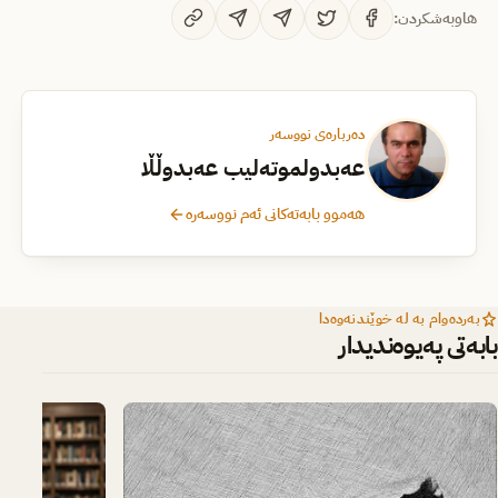
هاوبەشکردن:
دەربارەی نووسەر
عەبدولموتەلیب عەبدوڵڵا
هەموو بابەتەکانی ئەم نووسەرە
بەردەوام بە لە خوێندنەوەدا
بابەتی پەیوەندیدار