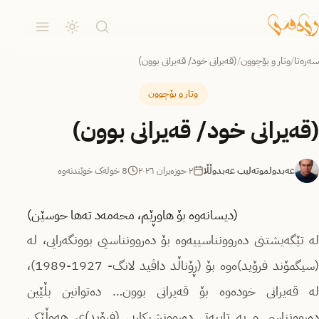
سەرەتا
/
وتار و بۆچوون
/
(قەیرانی خود/ قەیرانی بوون)
وتار و بۆچوون
(قەیرانی خود/ قەیرانی بوون)
عەبدولموتەلیب عەبدوڵڵا
٢ حوزه‌یران ٢٠٢٦
8 خولەک خوێندنەوە
(دیسانەوە بۆ هاوڕێم، محەمەد تەها حوسێن)
لە تێگەیشتنی دەروونناسییەوە بۆ دەروونناسیی بوونگەرایی، لە
(سیگمۆند فرۆید)ەوە بۆ (ڕۆناڵد داڤید لانگ- 1927-1989)،
لە قەیرانی خودەوە بۆ قەیرانی بوون… دەتوانین بڵێین
دەروونناسی و بە تایبەتی دەروونشیکاریی (فرۆید)ی هەوڵێکی