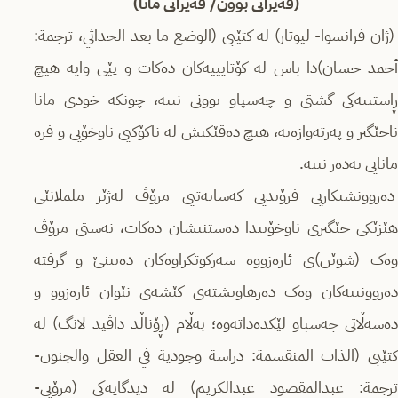
(قەیرانی بوون/ قەیرانی مانا)
(ژان فرانسوا- لیوتار) لە کتێبی (الوضع ما بعد الحداثي، ترجمة:
أحمد حسان)دا باس لە کۆتایییەکان دەکات و پێی وایە هیچ
ڕاستییەکی گشتی و چەسپاو بوونی نییە، چونکە خودی مانا
ناجێگیر و پەرتەوازەیە، هیچ دەقێکیش لە ناکۆکیی ناوخۆیی و فرە
مانایی بەدەر نییە.
دەروونشیکاریی فرۆیدیی کەسایەتیی مرۆڤ لەژێر ململانێی
هێزێکی جێگیری ناوخۆییدا دەستنیشان دەکات، نەستی مرۆڤ
وەک (شوێن)ی ئارەزووە سەرکوتکراوەکان دەبینێ و گرفتە
دەروونییەکان وەک دەرهاویشتەی کێشەی نێوان ئارەزوو و
دەسەڵاتی چەسپاو لێکدەداتەوە؛ بەڵام (ڕۆناڵد داڤید لانگ) لە
کتێبی (الذات المنقسمة: دراسة وجودية في العقل والجنون-
ترجمة: عبدالمقصود عبدالکريم) لە دیدگایەکی (مرۆیی-