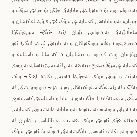
بەردەوام بوو، بۆ دامەزراندنی مانایەکی جێگیر بۆ خودی مرۆڤ و
جیهان، بەو مانایەش کەسایەتیی مرۆڤ لای فرۆید لە کێشان و
ملمڵانێیەکی بەردەوامی نێوان (ئید -ئیگۆ- سوپەرئیگۆ)
دەخولایەوە؛ بەڵام بوونگەراکان و بە تایبەتی (ڕ. د. لانگ) ئەو
پرۆژەیان ڕەت کردەوە و نیشانیان دا کە مانا و ناسنامە و
کەسایەتیی مرۆڤ مەرج نییە هەر تەنها ئەو سێ بنەمایە بەڕیوەی
بەرێت و بوونی مرۆڤ لەخۆیدا قەتیس بکات؛ (لانگ- وەک
یەکێک لە پێشەنگە سەرەکییەکانی ڕەوتی دژە- دەروونپزیشکی لە
ساڵانی شەستەکاندا) جێگیرنەبوونی مانا و ناسنامەی کەسایەتیی
بە قەیرانی بوونەوە بەستەوە؛ بەو مانایە دابەشبوونی کەسایەتی
دەبێتە هۆی ئەوەی مرۆڤ هەست بە نائارامی و دابڕان لە
دەوروبەر بکات؛ ئەوەش بانگەشەیەکی قووڵە بۆ ئەوەی مرۆڤ