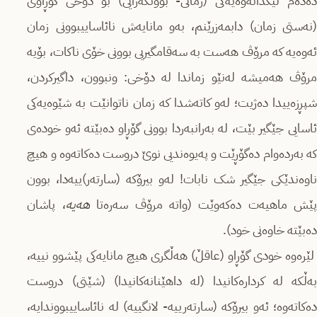
دەدەم لێکدانەوەیەکی (زمانی- بوونگەرایی) بۆ دۆخی گۆڕاوی
(نەستی زمان) دابمەزرێنم، بەو مانایەش نائاساییبوونی زمان
ئەوەیە کە مرۆڤ هەست بە سەقامگیریی بوونی خۆی ناکات، بۆیە
مرۆڤ هەمیشە لەنێو زماندا لە دۆخی: ونبوون، داگیرکردن،
شپڕزەییدا دەژیت؛ لەو کاتەشدا کە زمان ناتوانێت بە شێوەیەکی
ئاسایی جێگیر بێت، لە بەرانبەردا بوونی گۆڕاو دەبێتە ئەو خودەی
کە بەردەوام دەگۆڕێت و پەیوەندیی نوێ دروست دەکاتەوە و هیچ
ناوەندێکی جێگیر شک نابات! لەو بیرۆکە (سارتەر)ییەدا، بوون
ێش ماهیەت دەکەوێت (واتە مرۆڤ سەرەتا
هەیە
، پاشان
دەبێتە خاوەنی خود).
لێرەوە خودی گۆڕاو (عاقڵ) هەڵگری هیچ مانایەکی پێشوو نییە،
بەڵکە لە کردارەکانیدا (لە داهێنانەکانیدا) (شێتی) دروست
دەکاتەوە؛ ئەو بیرۆکە (سارتەرییە- لانگییە) لە نائاساییبووندایە،