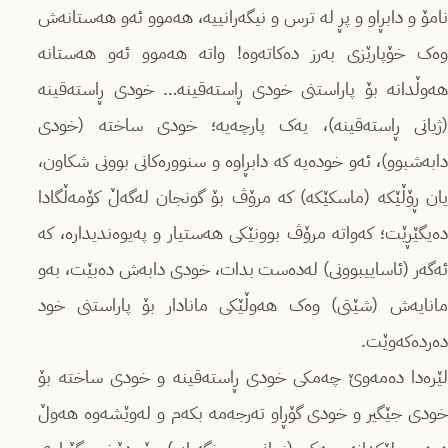
نامۆ و دابڕاو و پڕ لە ترس و نیگەرانییە، هەموو ئەو هەستانەش
وەک خۆپارێزی بەرز دەکاتەوە! واتە هەموو ئەو هەستانە
هەوڵدانە بۆ پاراستنی خودی ڕاستەقینە… خودی ڕاستەقینە
(ژیانی ڕاستەقینە)، یەک پارچەیە؛ خودی ساختە (خودی
دابەشبوو)، ئەو خودەیە کە دابڕاوە و سنوورەکانی بوونی شکاون،
یان ڕۆڵێکە (ماسکێکە) کە مرۆڤ بۆ گونجان لەگەڵ کۆمەڵگادا
دەیگێڕێت؛ کەواتە مرۆڤ بوونێکی هەستیار و پەیوەندیدارە، کە
ئەگەر (ئاساییبوونی) لەدەست بدات، خودی دابەش دەبێت، بەو
مانایەش (شێتی) وەک هەوڵێکی مانادار بۆ پاراستنی خود
دەردەکەوێت.
لێرەدا دەمەوێ چەمکی خودی ڕاستەقینە و خودی ساختە بۆ
خودی جێگیر و خودی گۆڕاو تەرجەمە بکەم و لەوێشەوە هەوڵ