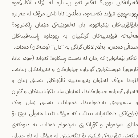
قەیرانەکانی بوون؟ ئەگەر ئەو پرسیارە لە (ژاک لاکان)ەوە
ڕووبەڕووی فرۆید بکەینەوە، دەڵێین: ئایا ناخی مرۆڤ لە غەریزە
بایۆلۆژییەکان پێکهاتووە، یان ئەلفوبێیەکی هێمایی ڕێکخراوە؟
هەڵبەتە فرۆیدییەکان گرنگییان بە ڕووداوە ڕاستەقینەکانی
منداڵی دەدەن، بەڵام لاکان گرنگی بە “دال” (وشەکان) دەدات.
ئەگەر پێمانوابێ کە زمان لە نەست ڕسکاوە! کەواتە (خود، مانا،
ئارەزوو) دروستکراوی گوتراوە جیاوازەکان و قەیرانەکانی زمانە…
لێرەدا مرۆڤ لەنێوان پەیوەندییە ئاڵۆزەکانی نەستی زمان و
قەیرانی گوتراوە جیاوازەکاندا، لەنێوان مانا بێکۆتایییەکان و گۆڕان
و سەیرورەی بەردەوامیدا، دەتوانێت نەستی زمان وەک
(دۆخ)ێکی داهێنەرانە ببینێت کە مرۆڤ تێیدا هەوڵی نوێ بۆ
مانای بەردەوام و گۆڕانکاری بەردەوام دەدات، بە دیوەکەی
دیکەش تیۆرییەکی فیکری بۆ تێگەیشتن لە مرۆڤ لە ناو جیهانی