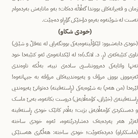
زمان و قەیرانەکانی بووندا گەڵاڵە دەکات؛ بەو مانایەش بەردەوام
نەست لە شوێنەوە بەرەو دۆخێکی گۆڕاو دەچێت.
(خودی شکاو)
(خودی دابەشبوو: لێکۆڵینەوەیەکی بوونگەرایی لە عەقڵ و شێتی)
ناوی کتێبەکەی (ڕ. د. لانگ)ە؛ لە لێکدانەوەی ئەو کتێبەدا خود
تەنها واتایەکی دەروونناسیی سادەی نییە، بەڵکە ناوەندی
ئەزموونی بوونی مرۆڤ و پەیوەندییەکانی مرۆڤە بە جیهانەوە!
لێرەدا (من هەم) بە شێوەیەکی (ڕاستەقینە) دەتوانێ پەیوەندیی
ڕاستەقینەی (خێزانی، کۆمەڵایەتی) دروست بکاتەوە، بەبێ ماسک
و دەستکردی کۆمەڵایەتی بژیت؛ بەڵام کاتێک خودی ڕاستەقینە
لەژێر هەر پەردەیەک دەشاردرێتەوە، ئەوە خودی ساختە
(ماسککراو) دەردەکەوێت؛ خودی ساختە: هەڵگری هەستێکی