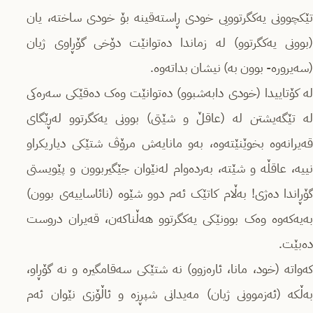
تێکچوونی یەکگرتوویی خودی ڕاستەقینە بۆ خودی ساختە، یان
(بوونی یەکگرتوو) لە زماندا دەتوانێت دۆخی گۆڕاوی ژیان
(سەیرورە- بوون بە) نیشان بداتەوە.
لە کۆتاییدا (خودی دابەشبوو) دەتوانێت وەک دەقێکی سەرەکی
لە تێگەیشتن لە (عاقڵ و شێتی) بوونی یەکگرتوو لەڕێگای
قەیرانەوە بخوێنێتەوە، بەو مانایەش مرۆڤ شتێکی دیاریکراو
نییە، عاقڵە و شێتە، بەردەوام لەنێوان جێگیربوون و پێویستی
گۆڕاندا دەژی! بەڵام کاتێک ئەم دوو شێوە (نائاساییەی بوون)
بەیەکەوە وەک بوونێکی یەکگرتوو هەڵناکەن، قەیران دروست
دەبێت.
کەواتە (خود، مانا، ئارەزوو) نە شتێکی سەقامگیرە و نە گۆڕاو،
بەڵکە (ئەزموونی ژیان) مەیدانی شپڕزە و ئاڵۆزی نێوان ئەم