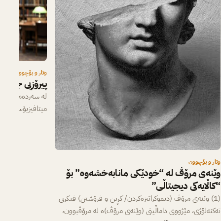
وتار و بۆچوون
پیرۆزیی جەنگ؛
لە سەردەمێکدا کە
میتافیزیۆس، ئاوابو
تەکنۆکراتی دەکات
وتار و بۆچوون
وێنەی مرۆڤ لە “خودێکی مانابەخشەوە” بۆ
“کاڵایەکی دیجیتاڵی”
(1) وێنەی مرۆڤ (دیموكراتیزەكردن/ كڕین و فرۆشتن) فیکریی
تەكنەلۆژی، مێژووی داماڵینی (وێنەی مرۆڤ)ە لە مرۆڤبوون،