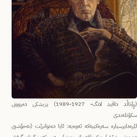
(ڕۆناڵد داڤید لانگ- 1927-1989) پزیشکی دەروونی
سکۆتلەندی
لێرەداپرسیارە سەرەکییەکە ئەوەیە: ئایا دەتوانرێت (نەخۆشیی