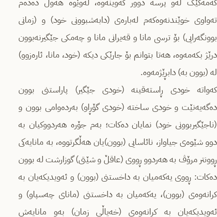
کەمەکێک لەو پرسە دوور کەوینەوە، لەوێوە هەوڵ دەدەم
تەواوی خوێندنەوەکەم لەبارەی (دابەشبوونی خود) و (زمانی
بوونگەرایی) بۆ ترسی مانا و قەیرانی مانا و چەمکی جێگیرنەبوون
درێژ بکەمەوە، هەتا بتوانم بۆ جارێکی دیکە (خود، مانا، ئارەزوو)
لە (بوون بە) دابڕێژمەوە.
کەواتە خودی ڕاستەقینە (خودی جێگیر) پاراستنی بوون
دەگەیەنێت و خودی ساختە (خودی گۆڕاو) بەردەوامی بوون و
(ناجێگیربوونی خود) نمایان دەکات؛ بەم جۆرە هەردووکیان بە
دوو شێوەی جیاواز، نائاسایی (بوون)یان هەڵگرتووە، بە مانایەکی
ڕوونتر مرۆڤ بە هەردوو ڕووی (عاقڵ و شێتی) گوزارشت لە بوون
دەکات: ڕووی یەکەمیان بە داخستنی (بوون) و ئەویدیکەیان بە
کرانەوەی (بوون)، یەکەمیان بە داخستنی (مانای چەسپاو) و
ئەویدیکەیان بە کرانەوەی (خەیاڵی زمان) بەو مانایەش