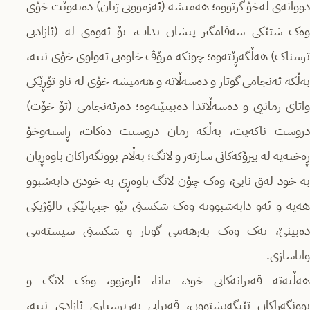
دووانەی لەخۆ گرتووە؛ هەمیشە (ئەزموونی ژیان) دەیەوێت خۆی
وەک شتێکی سەقامگیر پیشان بدات، بۆ ئەوەی لە (ئازادیی
ترسناک) هەڵگەڕێتەوە؛ چونکە مرۆڤ خاوەنی تەواوی خۆی نییە،
بەڵکە ئەنجامی گوتار و دەسەڵاتە و هەمیشە خۆی لە ناو تۆڕێکی
واتای زمانیی و دەسەڵاتدا دەبینێتەوە؛ دەرئەنجامی (تۆ خۆت)
دروست ناکەیت، بەڵکە زمان دروستت دەکات، ڕاستەوخۆ
ڕەخنەیە لە بیرۆکەکانی سارتەر و لانگ؛ بەڵام بوونگەراکان باوەڕیان
بە خود لەق نابێ، وەک چۆن لانگ باوەڕی بە خودی دابەشبوو
هەیە و ئەو دابەشبوونە وەک شکستی نێو جیهانێکی نالۆژیکی
دەبینێ، نەک وەک بەرهەمی گوتار و شکستی سیستەمی
واتاسازی.
هەڵبەتە قەیرانەکانی خود، مانا، ئارەزوو، وەک لانگ و
بوونگەراکان تێیگەیشتوون، قەیرانی بەرپرسیاری ئازادی نییە،