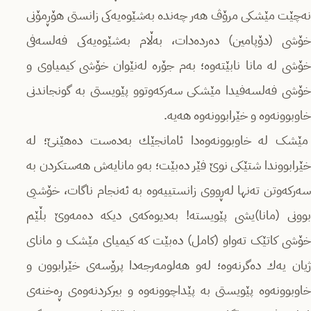
نەچێت مێشکی مرۆڤ هەر چەندە بەشێوەیەكی زانستی هۆڕمۆنی
خۆشی (دۆپامین) دەردەدات، بەڵام بەشێوەیەكی فەلسەفی
خۆشی لە مانا نابێتەوە؛ بەم جۆرە لەنێوان خۆشی كیمیاوی و
خۆشی فەلسەفیدا مێشکی سەركەوتوو پێویستی بە گونجاندنی
خاوبوونەوە و خێرابوونەوە هەیە.
مێشک لە خاوبوونەوەدا ئامانجێك بەدەست دەهێنێ؛ لە
خێرابووندا شتێكی نوێ فێر دەبێت؛ بەو مانایەش هەستكردن بە
سەركەوتن تەنها لەڕووی زانستییەوە بە ئەنجام ناگات، خۆشیی
بوونی (مانا)یشی پێویستە! بەدیوەكەی دیكە دەمەوێ بڵێم
خۆشی كاتێک تەواو (كامل) دەبێت كە كیمیای مێشک و مانای
ژیان یەك دەگرنەوە؛ لەو هەلومەرجەدا پرۆسەی خێرابوون و
خاوبوونەوە پێویستی بە پێداچوونەوە و بیرکردنەوەی ڕەخنەی