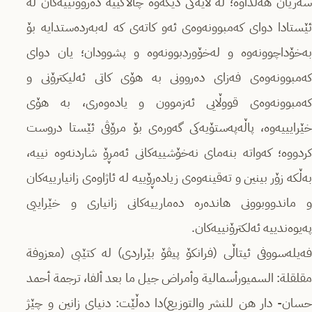
سەریان هەڵداوە؛ لە لایەکی دیکەوە چالاکییە دەروونییەکان لە
ئێستادا دوای کەمبوونەوەی ئەو کاتەی کە لەبەردەستدایە بۆ
بەخۆداچوونەوە و لەخۆوردبوونەوە و پشوودان؛ یان دوای
کەمبوونەوەی فەزای دەروونی بە هۆی كاتی ئەلیكترۆنی و
کەمبوونەوەی قووڵایی ئەزموون و یادەوەری، بە هۆی
خێرایییەوە، پاڵەپەستۆیەكی گەورەی بۆ مرۆڤی ئێستا دروست
كردووە؛ كەواتە بنەمای نەخۆشییەكانی ئەمڕۆ شاردنەوە نییە،
بەڵکە زۆر بینین و تەقینەوەی زیادەڕۆییە لە ئاژاوەی زانیارییەكان
و ماندووبوونی هاندەرە دەمارییەکانی زانیاری و خێراییی
پەیوەندییە ئەلكترۆنییەكان.
فەیلەسووفی ئیتاڵی (فرانکۆ پیڤۆ بێراردی) لە كتێبی (معزوفة
مقلقلة: السميورأسمالية وأمراض جيل ما بعد ألفا، ترجمة أحمد
حسان- دار هن للنشر والتوزيع)دا دەڵێت: دنیای زانین و چێژ