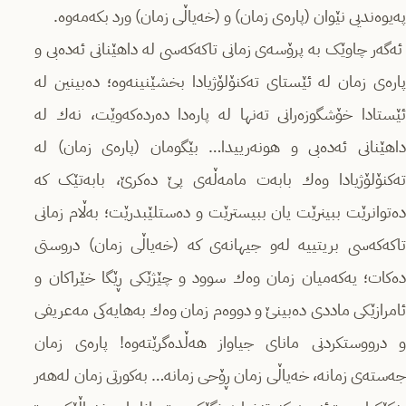
پەیوەندیی نێوان (پارەی زمان) و (خەیاڵی زمان) ورد بكەمەوە.
ئەگەر چاوێک بە پرۆسەی زمانی تاكەكەسی لە داهێنانی ئەدەبی و
پارەی زمان لە ئێستای تەكنۆلۆژیادا بخشێنینەوە؛ دەبینین لە
ئێستادا خۆشگوزەرانی تەنها لە پارەدا دەردەكەوێت، نەك لە
داهێنانی ئەدەبی و هونەرییدا… بێگومان (پارەی زمان) لە
تەكنۆلۆژیادا وەك بابەت مامەڵەی پێ دەكرێ، بابەتێک كە
دەتوانرێت ببینرێت یان ببیسترێت و دەستلێبدرێت؛ بەڵام زمانی
تاكەكەسی بریتییە لەو جیهانەی كە (خەیاڵی زمان) دروستی
دەكات؛ یەكەمیان زمان وەك سوود و چێژێكی ڕێگا خێراكان و
ئامرازێكی ماددی دەبینێ و دووەم زمان وەك بەهایەكی مەعریفی
و درووستكردنی مانای جیاواز هەڵدەگرێتەوە! پارەی زمان
جەستەی زمانە، خەیاڵی زمان ڕۆحی زمانە… بەكورتی زمان لەهەر