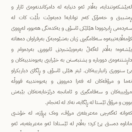
لەپێشکەوتندایە، بەڵام ئەو دنیایە لە دامرکاندنەوەی ئازار و
ڕەشبینی و خەمۆکی كەم توانایە! دەیەوێت بڵێت كات لە
سەردەمی ڕابردوودا هێلێكی ئاسۆیی و یەکدەنگی هەبوو، لەڕووی
کۆمەڵایەتییەوە سەقامگیریی ژیان بەشێوەیەكی بەرفراوان دەهاتە
پێشەوە؛ بەڵام لەگەڵ بەرەوپێشبردنی ئابووریی بەردەوام و
داڕشتنەوەی دووبارە و پشتبەستن بە خێراییی پەیوەندییەكان و
بێ سنووری زانیارییەكان. ئیتر هێلی ئاسۆیی و ڕێگای دیاریکراو
نەما و مرۆڤەکان لە فەزا دەروونی و پەیوەندییە قووڵە
مرۆیییەكان و سەقامگیری و ئامانجە درێژخایەنەکان بێبەش
بوون و مرۆڤی ئێستا لە ڕێگایە، نەك لە ئەنجام.
كەواتە ئەگەرچی مەعریفەی مرۆڤ، وەک پڕۆژە، لە خۆشیی
ماناوە دەستی پێ کرد؛ بەڵام لە ئێستادا ئەو مەعریفەیە، ئەو