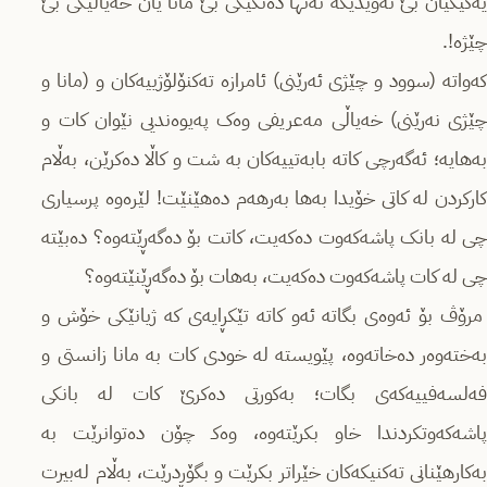
یەكێكیان بێ ئەویدیكە تەنها دەنگێكی بێ مانا یان خەیاڵێكی بێ
چێژە!.
كەواتە (سوود و چێژی ئەرێنی) ئامرازە تەكنۆلۆژییەكان و (مانا و
چێژی نەرێنی) خەیاڵی مەعریفی وەک پەیوەندیی نێوان کات و
بەهایە؛ ئەگەرچی کاتە بابەتییەكان بە شت و کاڵا دەكرێن، بەڵام
کارکردن لە کاتی خۆیدا بەها بەرهەم دەهێنێت! لێرەوە پرسیاری
چی لە بانک پاشەکەوت دەکەیت، کاتت بۆ دەگەڕێتەوە؟ دەبێتە
چی لە كات پاشەكەوت دەكەیت، بەهات بۆ دەگەڕێنێتەوە؟
مرۆڤ بۆ ئەوەی بگاتە ئەو کاتە تێکڕایەی كە ژیانێکی خۆش و
بەختەوەر دەخاتەوە، پێویستە لە خودی کات بە مانا زانستی و
فەلسەفییەكەی بگات؛ بەكورتی دەكرێ كات لە بانکی
پاشەکەوتكردندا خاو بکرێتەوە، وەكـ چۆن دەتوانرێت بە
بەکارهێنانی تەکنیکەکان خێراتر بکرێت و بگۆڕدرێت، بەڵام لەبیرت