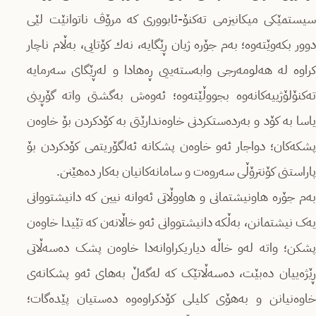
سیستمێکی میکانیزمی تەکنۆ-ئابووری کە مرۆڤ ناتوانێت لێی
دوور بکەوێتەوە؛ بەم جۆرە ژیان ڕێگایە، نەك كۆتایی، بەڵام ناچار
كراوە لە هەلومەرجی وابەستەییی ڕەهادا و لەڕێگای سەرمایە
تەكنۆلۆژییەكانەوە بجووڵێتەوە؛ ئەوەش بەگشتی واتە گۆڕینی
یاسا بە کۆد و بەردەستکردنی خاوەندارێتی بە کۆدکردن بۆ خاوەن
پشکەکان؛ دواجار ئەو خاوەن پشکانە ئەلگۆریتمی کۆدکردن بۆ
پاراستنی کۆنترۆڵی سەروەت و سامانەکانیان بەکار دەهێنن.
بەم جۆرە هاونیشتمانی و هاووڵاتی ئەوانە نیین كە دانیشتووانی
یەک نیشتمانن، بەڵكە دانیشتووانی ئەو خاڵانەن كە تێیدا خاوەن
پشکن؛ واتە لەو خاڵە دیاریكراوانەدا خاوەن پشک دەسەڵاتی
ڕێژەییان دەبێت، دەسەڵاتێک كە لەگەڵ بەهای ئەو پشکانەی
خاوەنیانن و بەهۆی کلیلی کۆدکراوەوە دەستیان پێدەگات؛