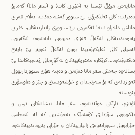
مانایەش مرۆڤی ئێستا بە (خێرایی كات) و (سفر مانا) گەمارۆ
دەدرێت؛ کاتی ئەلیکترۆنی بێ سنوور گەشە دەکات، بەڵام فەزای
ماناش داخراو نییە! ئەگەرچی بێ سنووری زانیارییەكان، خێرایی
پەیوەندییەكان لەگەڵ فەزای دەروونی نایەتەوە؛ ئەگەرچی
لەمیانی كاتی ئەلیكترۆنییدا بوون لەگەڵ ئەویتر بێ بایەخ
دەكەوێتەوە… کرێکارە مەعریفییەكان لە گۆڕەپانی زێدەییەكاندا بێ
پسانەوە چەمكی سفر مانا دەژەنن و دەبنە هۆی سنوورداربوونی
ئەو ژیانەی کە بۆ سەرنجدان و خۆشەویستی و چێژ و هاوسۆزی
پێویستە.
ئۆتیزم، ناڕێکی خوێندنەوە، سفر مانا، نیشانەکانی ترس و
تێکچوونی سۆزداری کۆمەڵێک نەخۆشیین کە لە ئەنجامی
خێرابوونی سووڕانەوەی زانیارییەکان و خێرایی پەیوەندییەكانەوە