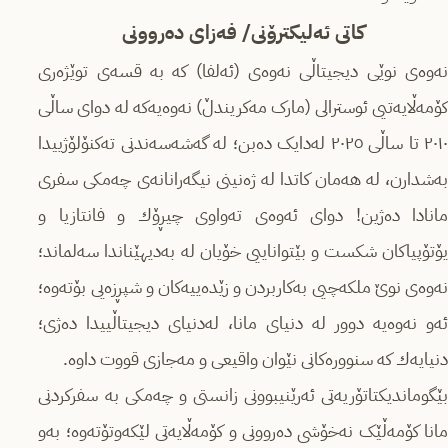
کاتی ئەلیکترۆنی/ فەزای دەروونی
نەوەی نوێی دیجیتاڵی نەوەی (ئەلفا) کە بە قسەی توێژەری
کۆمەڵایەتیی ئوسترالی (مارک مەکریندڵ) نەوەیەكە لە دوای ساڵی
٢٠١٠ تا ساڵی ٢٠٢٥ لەدایک دەبن؛ لە گەشەسەندنی تەکنۆلۆژییدا
بەشدارن، لە هەمان کاتدا لە ژەنینی نیگەرانانەی چەمكی سفری
مانادا دەژین! دوای ئەوەی تەواوی چیڕۆك و فانتازیا و
یۆتۆپیاكان شکست و بێتواناییی خۆیان لە بەدیهێناندا سەلماند؛
نەوەی نوێ ملکەچیی بەكاربردن و زێدەییەكان و شپڕزەیی بۆتەوە؛
ئەو نەوەیە دوور لە دنیای مانا، لەدنیای دیجیتاڵییدا دەژی؛
دنیایەك کە سنوورەکانی نێوان واقیعی و مەجازی قووت داوە.
بێگوماندیكتاتۆریەتی ئەرێنیبوونی زانستی و چەمكی بە سفركردنی
مانا کۆمەڵێک نەخۆشی دەروونی و کۆمەڵایەتی لێكەوتۆتەوە؛ بەو