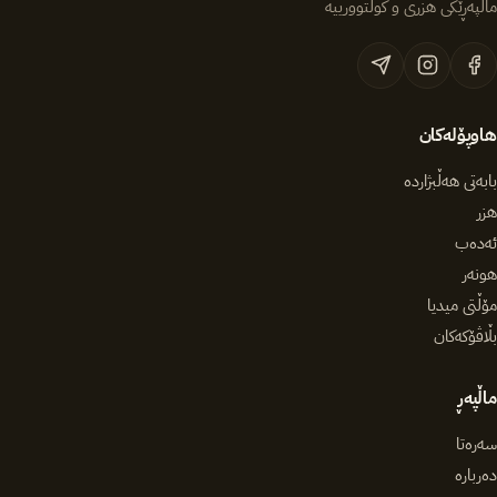
ماڵپەڕێکی هزری و کولتوورییە
هاوپۆلەکان
بابەتی هەڵبژاردە
هزر
ئەدەب
هونەر
مۆڵتی میدیا
بڵاڤۆکەکان
ماڵپەڕ
سەرەتا
دەربارە