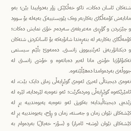
شتەکان ئاسان دەكات، تاكو خەڵكێكی زۆر بەدواییدا بێن؛ بەو
مانایەش كۆمەڵگای بەکاربەر وەک پێویستییەکی بەپەلە بۆ سوود
و چێژبردن و گۆڕینی مەعریفەی سەردەم خۆی نمایش دەكات؛
كۆمەڵگای بەکاربەر لە بنەڕەتدا شانۆیەكە بۆ ئاسانکردنی شتەکان
و دیكتاتۆریەتی ئەرێنیبوونی زانستی. دەمەوێ بڵێم سیستمی
تەكنۆلۆژیا خۆشی مانا لەبیر دەباتەوە و خۆشی زانستی لە
جووڵەی بەردەوامدا دەهێڵێتەوە.
نەوەی دیجیتاڵی لەبری ئەوەی گوێڕایەڵی زمانی دایک بێت، لە
ئامێرێکەوە گوێڕایەڵی وەردەگرێت؛ ئەو نەوەیە لێرەدایە، لێرە لە
زێدەیی دیجیتاڵیدایە؛ بەكورتی ئەو نەوەیە پەیوەندییە پڕ لە
کێشەکانی نێوان زمان و جەستە، زمان و ڕۆح، پەیوەندییە پڕ لە
کێشەکانی نێوان (وشە- ئامراز) و (سۆز- خەیاڵ) بەردەوام بە