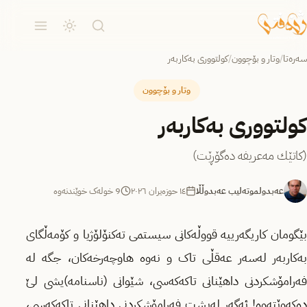
سەرەتا
/
وتار و بۆچوون
/
کولتووری بەکاربەر
وتار و بۆچوون
کولتووری بەکاربەر
(كاتێك مەعریفە دەگۆڕێت)
عەبدولموتەلیب عەبدوڵڵا
١٤ حوزه‌یران ٢٠٢٦
9 خولەک خوێندنەوە
بێگومان کاریگەرییە قووڵەکانی سیستمی تەكنۆلۆژیا و كۆمەڵگای
بەکاربەر لەسەر عەقڵی تاک و نەوە هاوچەرخەکان، جگە لە
فەرامۆشكردنی داهێنانی تاكەكەسی، شێوانی (ناسنامە)یشی لێ
دەكەوێتەوە! ئەگەر لەپشت فەرامۆشكردنی داهێنانی تاكەكەسی،