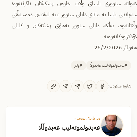
كەواتە سنووری یاسای وڵات خاوەن پشکەكان ناگرێتەوە؛
سەپاندنی یاسا بە مانای دانانی سنوور نییە لەلایەن دەەسەڵاتی
وڵاتانەوە، بەڵكە دانانی سنوور بەهۆی پشكەكان و کلیلی
کۆدکراوەکانەوەیە.
هەولێر 25/2/2026
#عەبدولموتەلیب عەبدوڵا
#وتار
هاوبەشکردن:
دەربارەی نووسەر
عەبدولموتەلیب عەبدوڵڵا