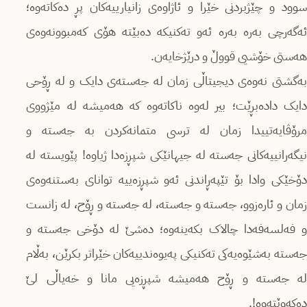
سوود و چێژبردنی خێرا و ئاژاوەی زانیارییەكان پڕ دەكاتەوە؛
ئەگەرچی بەرە بەرە ئەو تەكنیكە دەبێتە هۆی كەمبوونەوەی
هەستی خۆشیی قووڵ و درێژخایەن.
بەگشتی نەوەی دیجیتاڵی زمان لە جەستەی دایک و لە ڕۆحی
دایک دادەبڕێت؛ بیر لەوە ناكاتەوە كە هەمیشە لە مێژووی
مرۆڤایەتییدا زمان لە ترسی متمانەکردن بە جەستە و
نیگەرانییەكانی جەستە لە جیهانێكی شپڕزەدا ژیاوە! پێویستە لە
دۆخێکی وادا بۆ تێپەڕاندنی ئەو شپڕزەییە توانای بەستنەوەی
زمان و ئارەزوو، جەستە و جەستە، لە جەستە و ڕۆح، لە زانست
و فەلسەفەدا چالاک بکەینەوە؛ دەشێ لە دۆخی جەستە و
جەستە بەشێوەیەكی تەكنیكی پەیوەندییەکان خێراتر بكرێن، بەڵام
لە جەستە و ڕۆح هەمیشە شپڕزەیی مانا و خەیاڵی لێ
دەكەوێتەوە!.