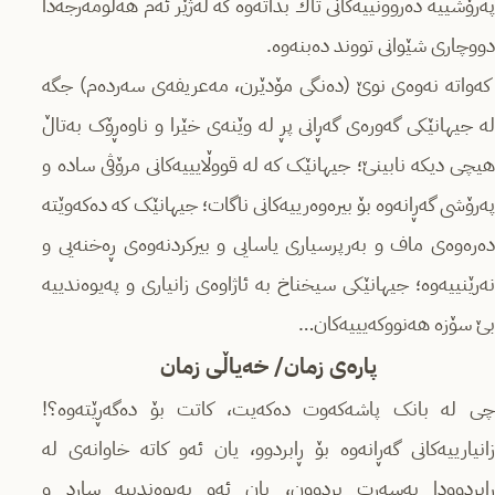
پەرۆشییە دەروونییەکانی تاك بداتەوە كە لەژێر ئەم هەلومەرجەدا
دووچاری شێوانی تووند دەبنەوە.
كەواتە نەوەی نوێ (دەنگی مۆدێرن، مەعریفەی سەردەم) جگە
لە جیهانێکی گەورەی گەڕانی پڕ لە وێنەی خێرا و ناوەڕۆک بەتاڵ
هیچی دیكە نابینێ؛ جیهانێک كە لە قووڵایییەكانی مرۆڤی سادە و
پەرۆشی گەڕانەوە بۆ بیرەوەرییەكانی ناگات؛ جیهانێک كە دەكەوێتە
دەرەوەی ماف و بەرپرسیاری یاسایی و بیركردنەوەی ڕەخنەیی و
نەرێنییەوە؛ جیهانێکی سیخناخ بە ئاژاوەی زانیاری و پەیوەندییە
بێ سۆزە هەنووکەیییەکان…
پارەی زمان/
خەیاڵی زمان
چی لە بانک پاشەکەوت دەکەیت، کاتت بۆ دەگەڕێتەوە؟!
زانیارییەكانی گەڕانەوە بۆ ڕابردوو، یان ئەو کاتە خاوانەی لە
ڕابردوودا بەسەرت بردوون، یان ئەو پەیوەندییە سارد و