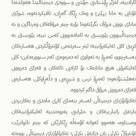
ئازادییە، لەژێر ڕۆشناییی خۆشی و سوودی دیجیتاڵیدا هەوڵدەدا
کۆتایی بە مانا بهێنێ و وەک ڕێگا، گەڕان، تاقیکردنەوە، شوێنی
مانای بوونی مرۆڤ بگرێتەوە! بۆیە چیتر مرۆڤەکان وەرناگرن و بە
دیجیتاڵیبوون پێویستی بە ئامادەبوونی کەس نییە، پێویستی بە
کڕینی کاتی ئەلیكترۆنییە؛ ئیتر سەردەمی کۆنترۆڵکردنی هەسارەکان
بەسەرچوو، ئەمڕۆ بە تەواوی لە دەرەوەی ئەم سنوورەداین؛ کاتی
ئەلیكترۆنی هیچ مانایەک بۆ ئازادیی تاکەکان و فەزای دەروونی
نەهێشتۆتەوە؛ ئەمڕۆ ترس و شپڕزەیی و دڵەڕاوکێی هەسارەیی
فەزای دەروونی مرۆڤی داگیر كردووە.
تەكنۆلۆژیای دیجیتاڵی لەسەر بنەمای کاری ماددی و بەكاربردنی
بازنەی زانیارییەكان و خێراییی پەیوەندییە ئەلیكترۆنییەكان
وەستاوە، هەموو ئەوانە كۆمەڵە ڕێكارێكن کە چیتر ناتوانرێت
کۆنترۆڵ بکرێن یان دژایەتی بکرێن؛ تەكنۆلۆژیای دیجیتاڵی بووەتە