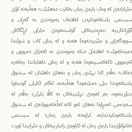
خێرایانەی كە وەک پارەی زمان بەكارت دەهێنێت؛ هەڵبەتە كۆی
سیستمی پاشەكەوتكردن لەلایەک پەیوەندی بە گەڕان و
گۆڕانکارییە بنەڕەتییەکانی گواستنەوەی خێرایی (ڕێگاكانی
سوودگەرایی و چێژبردنەوە) هەیە و لە زمانی کات و شوێندا
دەردەكەوێت؛ لەلایەكی دیكە پەیوەندی بە (فەزای دەروونی و
ئەزموونی تاکەكەسییەوە) هەیە و لە زمانی داهێناندا چەكەرە
دەكات؛ بەڵام ئایا نهێنیی زمان و بەهای داهێنان لە سندوقی
پاشەكەوتدا جێی دەبێتەوە؟ هەڵبەتە، ئەگەر (کلیلی گونجاو)
بدۆزینەوە، بەر لەوەی نهێنییەکان بە کاڵا بكرێن؛ بەڵام لە
سەردەمی ئەمڕۆدا بەهای ئەو كاتە كەڵەكەبووانەی لە سندوقی
پاشەکەوتكردندایە، کراوەتە پارەی زمان؛ لە سیستمی
تەكنۆلۆژییدا پارەی زمان لە ئاژاوەی زانیارییەكان و خێراییدا كورت