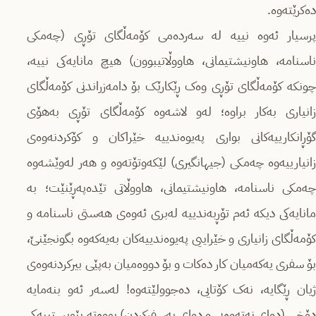
دەكرێتەوە.
پرسیار ئەوە نییە لە سەردەمی كۆمەڵگای تۆڕی (چەمكی
ناسنامە، هاونیشتیمانی، هاووڵاتیبوون) هیچ مانایەکی نییە،
چونكە کۆمەڵگای تۆڕی وەک ڕێكارێک بۆ دامەزراندنی کۆمەڵگای
زانیاری بەكار براوە؛ لەو لاشەوە كۆمەڵگای تۆڕی بەهۆی
گۆڕانکارییەكانی بواری پەیوەندییە خێراکان و كۆكردنەوەی
زانیارییەوە چەمكی (جیهانگیری) لێكەوتۆتەوە و هەر لەوێشەوە
چەمكی ناسنامە، هاونیشتیمانی، هاووڵاتی تێدەپەڕێنێت؛ بە
مانایەكی دیكە ئەم تۆڕبەندییە لەبری ئەوەی هەستی ناسنامە و
کۆمەڵگای زانیاری و خێراییی پەیوەندییەكان بەیەكەوە بگونجێنێ،
بۆ سفری یەكەمیان كار دەكات و بۆ دووەمیان بەپێی بیركردنەوەی
ژیان ڕێگایە، نەک كۆتایی، دەجوولێتەوە! لەسەر ئەو بنەمایە
دۆخی (دوای نەتەوەیی و دوای بەسفركردن) بووەتە پێویستییەکی