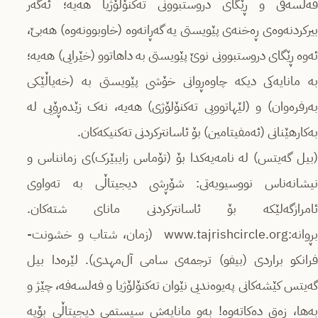
فەلسەفی و ڕێگای دروستبوونی تەكنۆلۆژیا هەیە؛ ئەگەر
بیرکردنەوەی ڕەخنەی پێویستی یە گەڕانەوە (خاوبوونەوە) هەبێ،
ئەوە ڕێگای دروستبوونی نوێ پێویستی بە داهاتوو (خێرایی) هەیە؛
بە مانایەكی دیكە چاوەڕوانی خۆشی پێویستی بە (خەیاڵێكی
بەرفرەوان) و (لێهاتوویی تەكنۆلۆژی) هەیە، نەک زێدەڕۆیی لە
بەکارهێنانی (ئەمفیتامین) بۆ ئاسانتركردنی تەکنیکەکان.
(بیل گەیتس) لە نامەیەکدا بۆ (تۆماس زایبێرک)ی زمانناس و
نیشانەناس نووسیویەتی: شۆڕشی دیجیتاڵی بە تەواوی
ئامرازگەلێکە بۆ ئاسانتركردنی مانای شتەکان.
ڕوانە:www.tajrishcircle.org
(زمان، شتاب و خشونت-
فرانکو براردی (بیفو) ترجمه‌ی سامی آل‌مهدی). لێرەدا بیل
گەیتس کێشەكانی پەیوەندیی نێوان تەكنۆلۆژیا و فەلسەفە، چێژ و
بەها، زەق دەكاتەوە! بەو مانایەش سیستمی دیجیتاڵی بۆیە