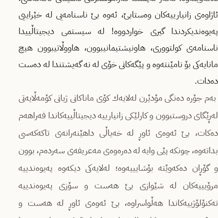
ئاژاوەی زانیارییەكان وەستابێ، ئەوە بێ ناسنامەیی لە خێراییی
پەیوەندیكردندا گیری خواردووە! لە سیستمی دیجیتاڵییدا
ناسنامەی كولتووری، هاونیشتیمانیبوون، هاووڵاتیبوون هیچ
مانایەکی بۆ نامێنتەوە و پێگەكانی خۆی لە نە گەیشتندا لە دەست
دەدات.
بەم جۆرە دەنگی مۆدێرن لەلایەك كۆی ماناكانی ژیانی کۆمەڵایەتی
لەڕێگای دروستبوون و کارلێکی زانیارییە دیجیتاڵییەكاندا فەراهەم
دەكات، بێ ئەوەی ئاوڕ لە خەیاڵی داهێنەرانەی تاكەكەسی
بداتەوە، چونكە پێی وایە لە دەرەوەی مەعریفەی سەردەم، بوون
و گۆڕان دەكەوێتە بۆشایییەوە؛ لەلایەكی دیكەوە پەیوەندییە
مرۆیییەكان لە شێوازی بێ هەست و سۆزی پەیوەندییە
تەكنۆلۆژییەكاندا هەڵواسراوە، بێ ئەوەی ئاوڕ لە هەست و