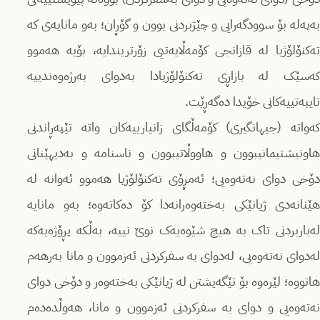
بەپەلە بۆ سوودگەرایی و چێژبردنی بوون و گۆڕان؛ بەو مانایەی كە
تەكنۆلۆژیا لە قازانجی کۆمەڵایەتیی زۆرتریندایە، بۆیە هەموو
کەسێک لە بازاڕی تەكنۆلۆژیادا بەدوای بەرژەوەندییە
تایبەتییەکانی خۆیدا دەگەڕێت.
كەواتە (جیهانگیری) كۆمەڵگای زانیارییەكان واتە تێپەڕاندنی
هاونیشتیمانیبوون و هاووڵاتیبوون و ناسنامە و بەدیهێنانی
دۆخی دوای نەتەوەیی؛ ئەمڕۆی تەكنۆلۆژیا هەموو ئەوانە لە
هێنانەدی ژیانێکی بەختەوەرانەدا كۆ دەكاتەوە؛ بەو مانایە
لەباربردنی تاک بە هیچ شێوەیەک نوێ نییە، بەڵكە پڕۆژەیەكە
لەدوای نەتەوەیی، لەدوای بە سفركردنی ئەزموون و مانا بەرهەم
هاتووە؛ لێرەوە بۆ تێگەیشتن لە ژیانێکی بەختەوەر و دۆخی دوای
نەتەوەیی و دوای بە سفركردنی ئەزموون و مانا، هەوڵدەدەم